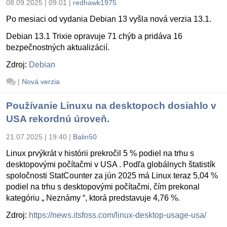
08.09.2025 | 09:01
|
redhawk1975
Po mesiaci od vydania Debian 13 vyšla nová verzia 13.1.
Debian 13.1 Trixie opravuje 71 chýb a pridáva 16
bezpečnostných aktualizácií.
Zdroj:
Debian
|
Nová verzia
Používanie Linuxu na desktopoch dosiahlo v
USA rekordnú úroveň.
21.07.2025 | 19:40
|
Balin50
Linux prvýkrát v histórii prekročil 5 % podiel na trhu s
desktopovými počítačmi v USA . Podľa globálnych štatistík
spoločnosti StatCounter za jún 2025 má Linux teraz 5,04 %
podiel na trhu s desktopovými počítačmi, čím prekonal
kategóriu „ Neznámy “, ktorá predstavuje 4,76 %.
Zdroj:
https://news.itsfoss.com/linux-desktop-usage-usa/