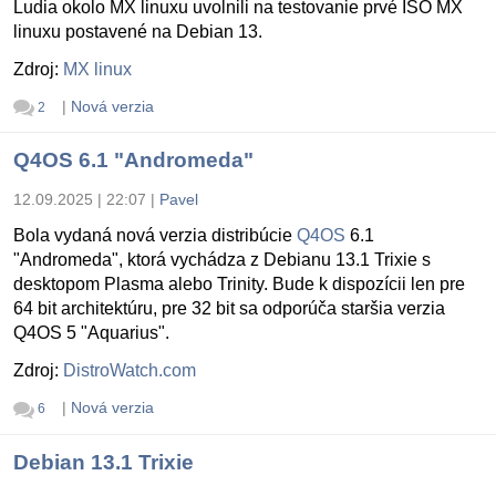
Ludia okolo MX linuxu uvolnili na testovanie prvé ISO MX
linuxu postavené na Debian 13.
Zdroj:
MX linux
|
Nová verzia
2
Q4OS 6.1 "Andromeda"
12.09.2025 | 22:07
|
Pavel
Bola vydaná nová verzia distribúcie
Q4OS
6.1
"Andromeda", ktorá vychádza z Debianu 13.1 Trixie s
desktopom Plasma alebo Trinity. Bude k dispozícii len pre
64 bit architektúru, pre 32 bit sa odporúča staršia verzia
Q4OS 5 "Aquarius".
Zdroj:
DistroWatch.com
|
Nová verzia
6
Debian 13.1 Trixie