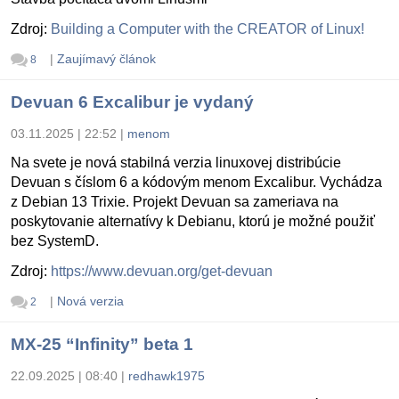
Zdroj:
Building a Computer with the CREATOR of Linux!
|
Zaujímavý článok
8
Devuan 6 Excalibur je vydaný
03.11.2025 | 22:52
|
menom
Na svete je nová stabilná verzia linuxovej distribúcie
Devuan s číslom 6 a kódovým menom Excalibur. Vychádza
z Debian 13 Trixie. Projekt Devuan sa zameriava na
poskytovanie alternatívy k Debianu, ktorú je možné použiť
bez SystemD.
Zdroj:
https://www.devuan.org/get-devuan
|
Nová verzia
2
MX-25 “Infinity” beta 1
22.09.2025 | 08:40
|
redhawk1975