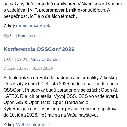
namakaný deň, teda deň nabitý prednáškami a workshopmi
o vzdelávaní v IT, programovaní, mikrokontroléroch, AI,
bezpečnosti, IoT a o ďalších témach.
Zdroj:
namakanyden.sk
|
Komunita
3
Konferencia OSSConf 2026
10.04 | 19:03
|
Miroslav Bendík
Dátum udalosti:
01.07.2026
Aj tento rok sa na Fakulte riadenia a informatiky Žilinskej
Univerzity v dňoch 1-3. júla 2026 bude konať konferencia
OSSConf. Príspevky budú zaradené v sekciách: Open AI,
LATEX, R a ich priatelia, Vývoj OSS, OSS vo vzdelávaní,
Open GIS & Open Data, Open Hardware a
Kyberbezpečnosť. Vlastné príspevky je možné registrovať
do 10. júna 2026. Tešíme sa na Vašu návštevu.
Zdroj:
Web konferencie