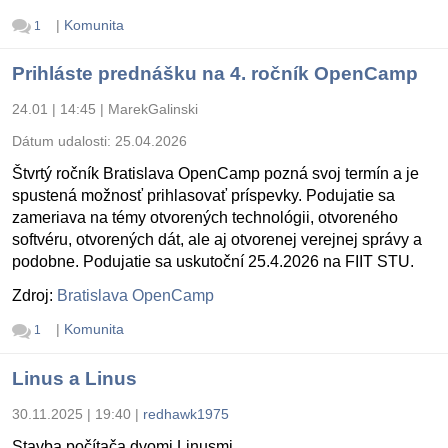
|
Komunita
1
Prihláste prednášku na 4. ročník OpenCamp
24.01 | 14:45
|
MarekGalinski
Dátum udalosti:
25.04.2026
Štvrtý ročník Bratislava OpenCamp pozná svoj termín a je
spustená možnosť prihlasovať príspevky. Podujatie sa
zameriava na témy otvorených technológii, otvoreného
softvéru, otvorených dát, ale aj otvorenej verejnej správy a
podobne. Podujatie sa uskutoční 25.4.2026 na FIIT STU.
Zdroj:
Bratislava OpenCamp
|
Komunita
1
Linus a Linus
30.11.2025 | 19:40
|
redhawk1975
Stavba počítača dvomi Linusmi