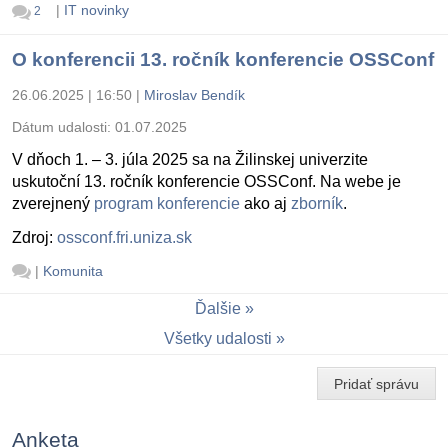
|
IT novinky
2
O konferencii 13. ročník konferencie OSSConf
26.06.2025 | 16:50
|
Miroslav Bendík
Dátum udalosti:
01.07.2025
V dňoch 1. – 3. júla 2025 sa na Žilinskej univerzite
uskutoční 13. ročník konferencie OSSConf. Na webe je
zverejnený
program konferencie
ako aj
zborník
.
Zdroj:
ossconf.fri.uniza.sk
|
Komunita
Ďalšie
Všetky udalosti
Pridať správu
Anketa