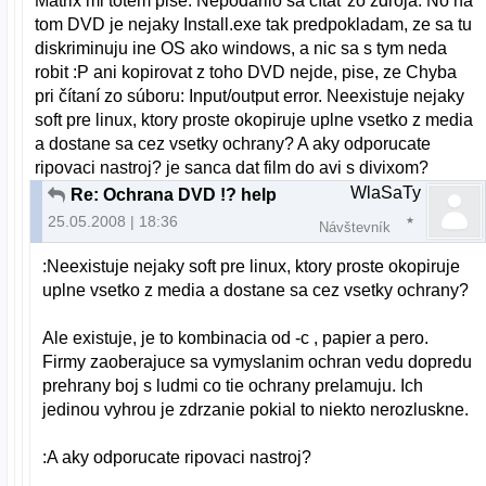
Matrix mi totem pise: Nepodarilo sa čítať zo zdroja. No na
tom DVD je nejaky Install.exe tak predpokladam, ze sa tu
diskriminuju ine OS ako windows, a nic sa s tym neda
robit :P ani kopirovat z toho DVD nejde, pise, ze Chyba
pri čítaní zo súboru: Input/output error. Neexistuje nejaky
soft pre linux, ktory proste okopiruje uplne vsetko z media
a dostane sa cez vsetky ochrany? A aky odporucate
ripovaci nastroj? je sanca dat film do avi s divixom?
WlaSaTy
Re: Ochrana DVD !? help
25.05.2008 | 18:36
Návštevník
:Neexistuje nejaky soft pre linux, ktory proste okopiruje
uplne vsetko z media a dostane sa cez vsetky ochrany?
Ale existuje, je to kombinacia od -c , papier a pero.
Firmy zaoberajuce sa vymyslanim ochran vedu dopredu
prehrany boj s ludmi co tie ochrany prelamuju. Ich
jedinou vyhrou je zdrzanie pokial to niekto nerozluskne.
:A aky odporucate ripovaci nastroj?