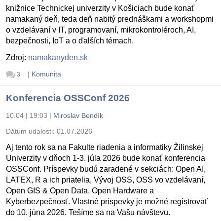
knižnice Technickej univerzity v Košiciach bude konať
namakaný deň, teda deň nabitý prednáškami a workshopmi
o vzdelávaní v IT, programovaní, mikrokontroléroch, AI,
bezpečnosti, IoT a o ďalších témach.
Zdroj:
namakanyden.sk
|
Komunita
3
Konferencia OSSConf 2026
10.04 | 19:03
|
Miroslav Bendík
Dátum udalosti:
01.07.2026
Aj tento rok sa na Fakulte riadenia a informatiky Žilinskej
Univerzity v dňoch 1-3. júla 2026 bude konať konferencia
OSSConf. Príspevky budú zaradené v sekciách: Open AI,
LATEX, R a ich priatelia, Vývoj OSS, OSS vo vzdelávaní,
Open GIS & Open Data, Open Hardware a
Kyberbezpečnosť. Vlastné príspevky je možné registrovať
do 10. júna 2026. Tešíme sa na Vašu návštevu.