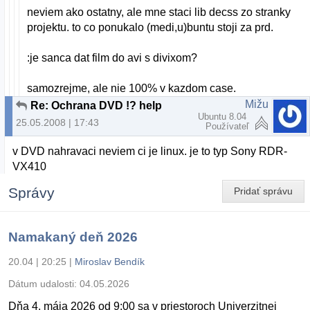
neviem ako ostatny, ale mne staci lib decss zo stranky
projektu. to co ponukalo (medi,u)buntu stoji za prd.
:je sanca dat film do avi s divixom?
samozrejme, ale nie 100% v kazdom case.
Mižu
Re: Ochrana DVD !? help
Ubuntu 8.04
25.05.2008 | 17:43
Používateľ
v DVD nahravaci neviem ci je linux. je to typ Sony RDR-
VX410
Správy
Pridať správu
Namakaný deň 2026
20.04 | 20:25
|
Miroslav Bendík
Dátum udalosti:
04.05.2026
Dňa 4. mája 2026 od 9:00 sa v priestoroch Univerzitnej