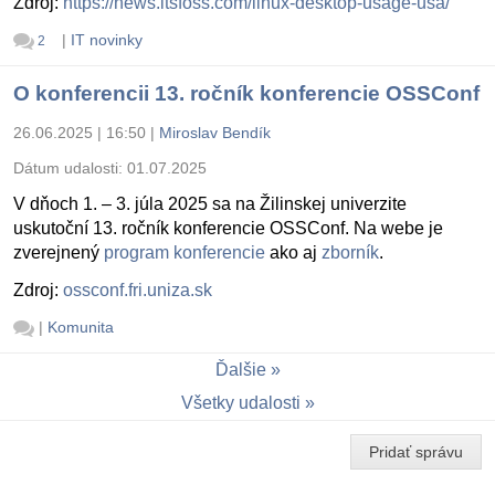
Zdroj:
https://news.itsfoss.com/linux-desktop-usage-usa/
|
IT novinky
2
O konferencii 13. ročník konferencie OSSConf
26.06.2025 | 16:50
|
Miroslav Bendík
Dátum udalosti:
01.07.2025
V dňoch 1. – 3. júla 2025 sa na Žilinskej univerzite
uskutoční 13. ročník konferencie OSSConf. Na webe je
zverejnený
program konferencie
ako aj
zborník
.
Zdroj:
ossconf.fri.uniza.sk
|
Komunita
Ďalšie
Všetky udalosti
Pridať správu