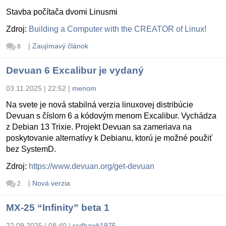
Stavba počítača dvomi Linusmi
Zdroj:
Building a Computer with the CREATOR of Linux!
|
Zaujímavý článok
8
Devuan 6 Excalibur je vydaný
03.11.2025 | 22:52
|
menom
Na svete je nová stabilná verzia linuxovej distribúcie
Devuan s číslom 6 a kódovým menom Excalibur. Vychádza
z Debian 13 Trixie. Projekt Devuan sa zameriava na
poskytovanie alternatívy k Debianu, ktorú je možné použiť
bez SystemD.
Zdroj:
https://www.devuan.org/get-devuan
|
Nová verzia
2
MX-25 “Infinity” beta 1
22.09.2025 | 08:40
|
redhawk1975