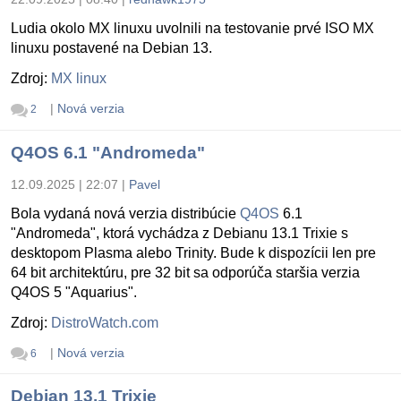
Ludia okolo MX linuxu uvolnili na testovanie prvé ISO MX
linuxu postavené na Debian 13.
Zdroj:
MX linux
|
Nová verzia
2
Q4OS 6.1 "Andromeda"
12.09.2025 | 22:07
|
Pavel
Bola vydaná nová verzia distribúcie
Q4OS
6.1
"Andromeda", ktorá vychádza z Debianu 13.1 Trixie s
desktopom Plasma alebo Trinity. Bude k dispozícii len pre
64 bit architektúru, pre 32 bit sa odporúča staršia verzia
Q4OS 5 "Aquarius".
Zdroj:
DistroWatch.com
|
Nová verzia
6
Debian 13.1 Trixie