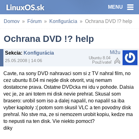
MENU
Domov
Fórum
Konfigurácia
Ochrana DVD !? help
Ochrana DVD !? help
Mižu
Sekcia
:
Konfigurácia
Ubuntu 8.04
25.05.2008 | 14:06
Používateľ
Cavte, na sony DVD nahravaci som si z TV nahral film, no
cez ubuntu 8.04 mi nejde disk otvorit, vraj nemam
dostatocne prava. Ostatne DVDcka mi idu v pohode. Dalsia
vec je, ze ani totem mi disk nevie prehrat. Skusal som
brasero: urobil som iso a dalej napalil, no napalil sa iba
vyber kapitoly :( potom som skusil VLC a ten povodny disk
prehral. No stve ma, ze si nemozem urobit kopiu, kedze ma
to nepusti na ten disk. Vie niekto pomoct?
diky