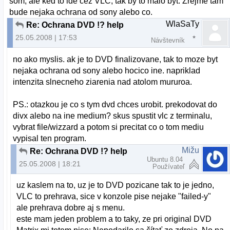
som, ale ked to ide cez VLC, tak by to malo byt. Zrejme tam
bude nejaka ochrana od sony alebo co.
WlaSaTy
Re: Ochrana DVD !? help
25.05.2008 | 17:53
Návštevník
no ako myslis. ak je to DVD finalizovane, tak to moze byt
nejaka ochrana od sony alebo hocico ine. napriklad
intenzita slnecneho ziarenia nad atolom mururoa.
PS.: otazkou je co s tym dvd chces urobit. prekodovat do
divx alebo na ine medium? skus spustit vlc z terminalu,
vybrat file/wizzard a potom si precitat co o tom mediu
vypisal ten program.
Mižu
Re: Ochrana DVD !? help
Ubuntu 8.04
25.05.2008 | 18:21
Používateľ
uz kaslem na to, uz je to DVD pozicane tak to je jedno,
VLC to prehrava, sice v konzole pise nejake "failed-y"
ale prehrava dobre aj s menu.
este mam jeden problem a to taky, ze pri original DVD