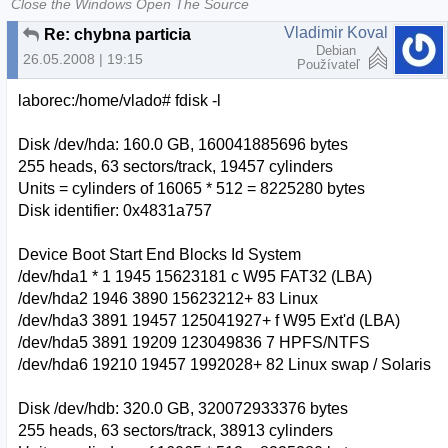
Close the Windows Open The Source
Vladimir Koval
Re: chybna particia
Debian
26.05.2008 | 19:15
Používateľ
laborec:/home/vlado# fdisk -l
Disk /dev/hda: 160.0 GB, 160041885696 bytes
255 heads, 63 sectors/track, 19457 cylinders
Units = cylinders of 16065 * 512 = 8225280 bytes
Disk identifier: 0x4831a757
Device Boot Start End Blocks Id System
/dev/hda1 * 1 1945 15623181 c W95 FAT32 (LBA)
/dev/hda2 1946 3890 15623212+ 83 Linux
/dev/hda3 3891 19457 125041927+ f W95 Ext'd (LBA)
/dev/hda5 3891 19209 123049836 7 HPFS/NTFS
/dev/hda6 19210 19457 1992028+ 82 Linux swap / Solaris
Disk /dev/hdb: 320.0 GB, 320072933376 bytes
255 heads, 63 sectors/track, 38913 cylinders