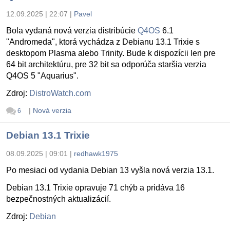
12.09.2025 | 22:07
|
Pavel
Bola vydaná nová verzia distribúcie
Q4OS
6.1
"Andromeda", ktorá vychádza z Debianu 13.1 Trixie s
desktopom Plasma alebo Trinity. Bude k dispozícii len pre
64 bit architektúru, pre 32 bit sa odporúča staršia verzia
Q4OS 5 "Aquarius".
Zdroj:
DistroWatch.com
|
Nová verzia
6
Debian 13.1 Trixie
08.09.2025 | 09:01
|
redhawk1975
Po mesiaci od vydania Debian 13 vyšla nová verzia 13.1.
Debian 13.1 Trixie opravuje 71 chýb a pridáva 16
bezpečnostných aktualizácií.
Zdroj:
Debian