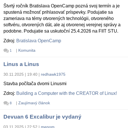
Štvrtý ročník Bratislava OpenCamp pozná svoj termín a je
spustená možnosť prihlasovať príspevky. Podujatie sa
zameriava na témy otvorených technológii, otvoreného
softvéru, otvorených dát, ale aj otvorenej verejnej správy a
podobne. Podujatie sa uskutoční 25.4.2026 na FIIT STU.
Zdroj:
Bratislava OpenCamp
|
Komunita
1
Linus a Linus
30.11.2025 | 19:40
|
redhawk1975
Stavba počítača dvomi Linusmi
Zdroj:
Building a Computer with the CREATOR of Linux!
|
Zaujímavý článok
8
Devuan 6 Excalibur je vydaný
03.11.2025 | 22:52
|
menom