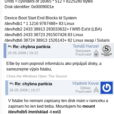
Units = cylinders of 16065 * 512 = 8225280 bytes
Disk identifier: 0x0009001e
Device Boot Start End Blocks Id System
/dev/hdb1 * 1 1216 9767488+ 83 Linux
/dev/hdb2 2433 38913 293033632+ f W95 Ext'd (LBA)
/dev/hdb5 2433 38723 291507426 83 Linux
/dev/hdb6 38724 38913 1526143+ 82 Linux swap / Solaris
Tomáš Hanzel
Re: chybna particia
Slackware
26.05.2008 | 19:22
Používateľ
Ešte by som poprosil informáciu ako pripájaš disky, a
samozrejme výpis fstabu,
Close the Windows Open The Source
Vladimir Koval
Re: chybna particia
Debian
26.05.2008 | 19:27
Používateľ
V fstabe ho nemam zapisany ten disk mam v ramceku a
zapinam ho len ked treba. Mountujem ho
mount
/dev/hdb5 /mnt/sklad -t ext3