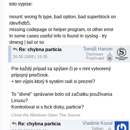
toto vypise:
mount: wrong fs type, bad option, bad superblock on
/dev/hdb5,
missing codepage or helper program, or other error
In some cases useful info is found in syslog - try
dmesg | tail or so
Tomáš Hanzel
Re: chybna particia
Slackware
26.05.2008 | 19:35
Používateľ
Pre každý prípad sa spýtam či je v mnt vytvorený
prípojný priečinok.
+ ten výpis ktorý ti systém radi si prezrel?
To "divné" správanie bolo od začiatku používania
Linuxu?
Kontroloval si s fsck disky, particie?
Close the Windows Open The Source
Vladimir Koval
Re: chybna particia
Debian