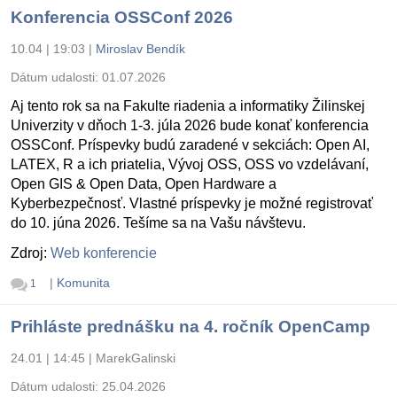
Konferencia OSSConf 2026
10.04 | 19:03
|
Miroslav Bendík
Dátum udalosti:
01.07.2026
Aj tento rok sa na Fakulte riadenia a informatiky Žilinskej
Univerzity v dňoch 1-3. júla 2026 bude konať konferencia
OSSConf. Príspevky budú zaradené v sekciách: Open AI,
LATEX, R a ich priatelia, Vývoj OSS, OSS vo vzdelávaní,
Open GIS & Open Data, Open Hardware a
Kyberbezpečnosť. Vlastné príspevky je možné registrovať
do 10. júna 2026. Tešíme sa na Vašu návštevu.
Zdroj:
Web konferencie
|
Komunita
1
Prihláste prednášku na 4. ročník OpenCamp
24.01 | 14:45
|
MarekGalinski
Dátum udalosti:
25.04.2026