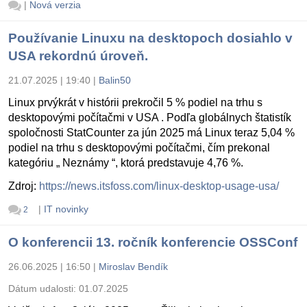
|
Nová verzia
Používanie Linuxu na desktopoch dosiahlo v
USA rekordnú úroveň.
21.07.2025 | 19:40
|
Balin50
Linux prvýkrát v histórii prekročil 5 % podiel na trhu s
desktopovými počítačmi v USA . Podľa globálnych štatistík
spoločnosti StatCounter za jún 2025 má Linux teraz 5,04 %
podiel na trhu s desktopovými počítačmi, čím prekonal
kategóriu „ Neznámy “, ktorá predstavuje 4,76 %.
Zdroj:
https://news.itsfoss.com/linux-desktop-usage-usa/
|
IT novinky
2
O konferencii 13. ročník konferencie OSSConf
26.06.2025 | 16:50
|
Miroslav Bendík
Dátum udalosti:
01.07.2025