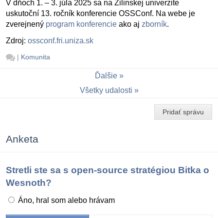
V dňoch 1. – 3. júla 2025 sa na Žilinskej univerzite
uskutoční 13. ročník konferencie OSSConf. Na webe je
zverejnený
program konferencie
ako aj
zborník
.
Zdroj:
ossconf.fri.uniza.sk
|
Komunita
Ďalšie
Všetky udalosti
Pridať správu
Anketa
Stretli ste sa s open-source stratégiou Bitka o
Wesnoth?
Áno, hral som alebo hrávam