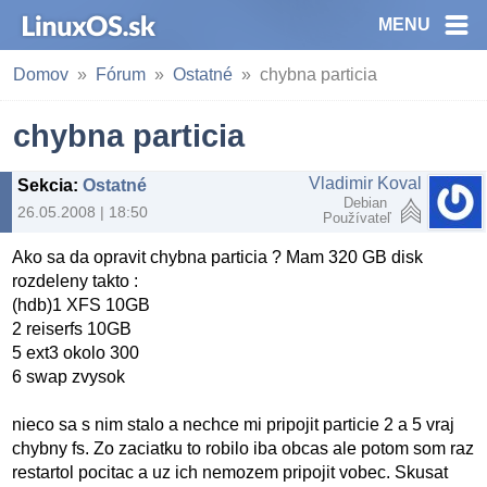
MENU
Domov
Fórum
Ostatné
chybna particia
chybna particia
Vladimir Koval
Sekcia
:
Ostatné
Debian
26.05.2008 | 18:50
Používateľ
Ako sa da opravit chybna particia ? Mam 320 GB disk
rozdeleny takto :
(hdb)1 XFS 10GB
2 reiserfs 10GB
5 ext3 okolo 300
6 swap zvysok
nieco sa s nim stalo a nechce mi pripojit particie 2 a 5 vraj
chybny fs. Zo zaciatku to robilo iba obcas ale potom som raz
restartol pocitac a uz ich nemozem pripojit vobec. Skusat