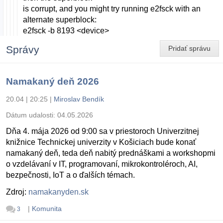
is corrupt, and you might try running e2fsck with an
alternate superblock:
e2fsck -b 8193 <device>
Správy
Pridať správu
Namakaný deň 2026
20.04 | 20:25
|
Miroslav Bendík
Dátum udalosti:
04.05.2026
Dňa 4. mája 2026 od 9:00 sa v priestoroch Univerzitnej
knižnice Technickej univerzity v Košiciach bude konať
namakaný deň, teda deň nabitý prednáškami a workshopmi
o vzdelávaní v IT, programovaní, mikrokontroléroch, AI,
bezpečnosti, IoT a o ďalších témach.
Zdroj:
namakanyden.sk
|
Komunita
3