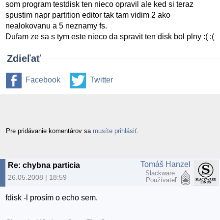
som program testdisk ten nieco opravil ale ked si teraz
spustim napr partition editor tak tam vidim 2 ako
nealokovanu a 5 neznamy fs.
Dufam ze sa s tym este nieco da spravit ten disk bol plny :( :(
Zdieľať
Facebook
Twitter
Pre pridávanie komentárov sa
musíte prihlásiť
.
Tomáš Hanzel
Re: chybna particia
Slackware
26.05.2008 | 18:59
Používateľ
fdisk -l prosím o echo sem.