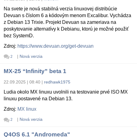
Na svete je nová stabilná verzia linuxovej distribúcie
Devuan s číslom 6 a kódovým menom Excalibur. Vychádza
z Debian 13 Trixie. Projekt Devuan sa zameriava na
poskytovanie alternatívy k Debianu, ktorú je možné použiť
bez SystemD.
Zdroj:
https://www.devuan.org/get-devuan
|
Nová verzia
2
MX-25 “Infinity” beta 1
22.09.2025 | 08:40
|
redhawk1975
Ludia okolo MX linuxu uvolnili na testovanie prvé ISO MX
linuxu postavené na Debian 13.
Zdroj:
MX linux
|
Nová verzia
2
Q4OS 6.1 "Andromeda"