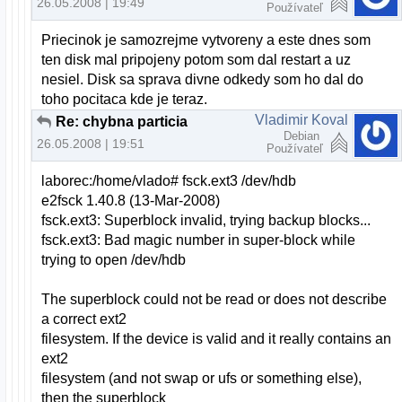
26.05.2008 | 19:49
Používateľ
Priecinok je samozrejme vytvoreny a este dnes som
ten disk mal pripojeny potom som dal restart a uz
nesiel. Disk sa sprava divne odkedy som ho dal do
toho pocitaca kde je teraz.
Vladimir Koval
Re: chybna particia
Debian
26.05.2008 | 19:51
Používateľ
laborec:/home/vlado# fsck.ext3 /dev/hdb
e2fsck 1.40.8 (13-Mar-2008)
fsck.ext3: Superblock invalid, trying backup blocks...
fsck.ext3: Bad magic number in super-block while
trying to open /dev/hdb
The superblock could not be read or does not describe
a correct ext2
filesystem. If the device is valid and it really contains an
ext2
filesystem (and not swap or ufs or something else),
then the superblock