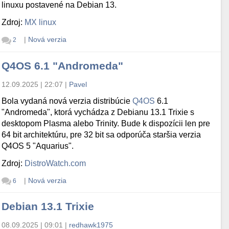
linuxu postavené na Debian 13.
Zdroj:
MX linux
|
Nová verzia
2
Q4OS 6.1 "Andromeda"
12.09.2025 | 22:07
|
Pavel
Bola vydaná nová verzia distribúcie
Q4OS
6.1
"Andromeda", ktorá vychádza z Debianu 13.1 Trixie s
desktopom Plasma alebo Trinity. Bude k dispozícii len pre
64 bit architektúru, pre 32 bit sa odporúča staršia verzia
Q4OS 5 "Aquarius".
Zdroj:
DistroWatch.com
|
Nová verzia
6
Debian 13.1 Trixie
08.09.2025 | 09:01
|
redhawk1975