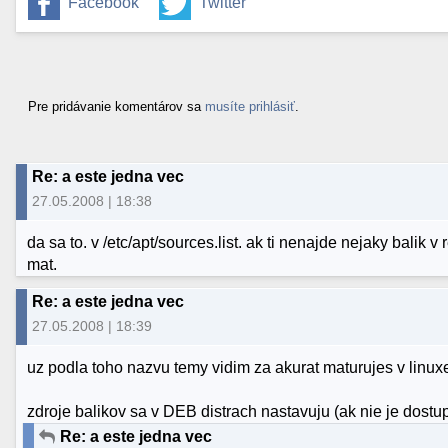
Facebook
Twitter
Pre pridávanie komentárov sa
musíte prihlásiť
.
Re: a este jedna vec
27.05.2008 | 18:38
da sa to. v /etc/apt/sources.list. ak ti nenajde nejaky balik v
mat.
Re: a este jedna vec
27.05.2008 | 18:39
uz podla toho nazvu temy vidim za akurat maturujes v linux
zdroje balikov sa v DEB distrach nastavuju (ak nie je dostupn
Re: a este jedna vec