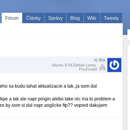
Fórum
Články
Správy
Blog
Wiki
Tweety
rc-fox
Ubuntu 8.04,Debian Lenny
Používateľ
eho sa budu tahat aktualizacie a tak..ja som dal
sykpe a tak ale napr pingin alebo take nic ma to problem a
ze by som si dal napr anglicke ftp?? vopred dakujem