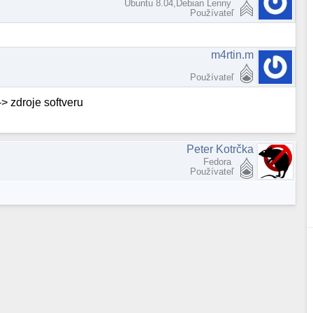
Ubuntu 8.04,Debian Lenny
Používateľ
m4rtin.m
Používateľ
-> zdroje softveru
Peter Kotrčka
Fedora
Používateľ