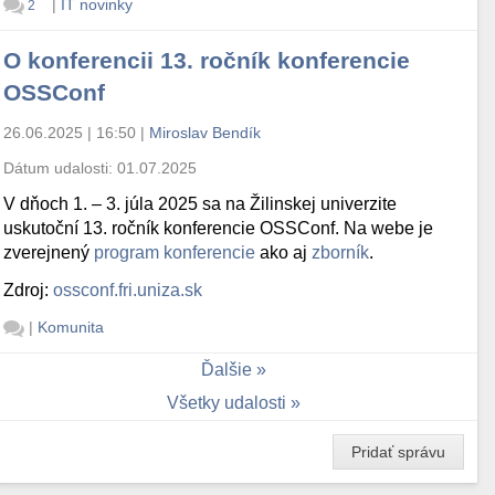
|
IT novinky
2
O konferencii 13. ročník konferencie
OSSConf
26.06.2025 | 16:50
|
Miroslav Bendík
Dátum udalosti:
01.07.2025
V dňoch 1. – 3. júla 2025 sa na Žilinskej univerzite
uskutoční 13. ročník konferencie OSSConf. Na webe je
zverejnený
program konferencie
ako aj
zborník
.
Zdroj:
ossconf.fri.uniza.sk
|
Komunita
Ďalšie
Všetky udalosti
Pridať správu