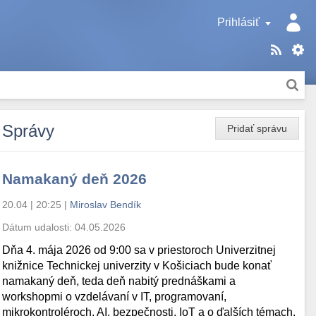
Prihlásiť
Správy
Pridať správu
Namakaný deň 2026
20.04 | 20:25
|
Miroslav Bendík
Dátum udalosti:
04.05.2026
Dňa 4. mája 2026 od 9:00 sa v priestoroch Univerzitnej
knižnice Technickej univerzity v Košiciach bude konať
namakaný deň, teda deň nabitý prednáškami a
workshopmi o vzdelávaní v IT, programovaní,
mikrokontroléroch, AI, bezpečnosti, IoT a o ďalších témach.