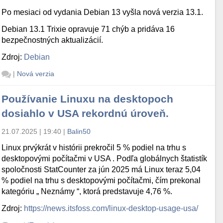
Po mesiaci od vydania Debian 13 vyšla nová verzia 13.1.
Debian 13.1 Trixie opravuje 71 chýb a pridáva 16
bezpečnostných aktualizácií.
Zdroj:
Debian
|
Nová verzia
Používanie Linuxu na desktopoch
dosiahlo v USA rekordnú úroveň.
21.07.2025 | 19:40
|
Balin50
Linux prvýkrát v histórii prekročil 5 % podiel na trhu s
desktopovými počítačmi v USA . Podľa globálnych štatistík
spoločnosti StatCounter za jún 2025 má Linux teraz 5,04
% podiel na trhu s desktopovými počítačmi, čím prekonal
kategóriu „ Neznámy “, ktorá predstavuje 4,76 %.
Zdroj:
https://news.itsfoss.com/linux-desktop-usage-usa/