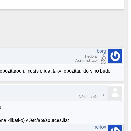
borg
Fedora
Administrátor
 repozitaroch, musis pridat taky repozitar, ktory ho bude
---
Návštevník
e
e klikatko) v /etc/apt/sources.list
rc-fox