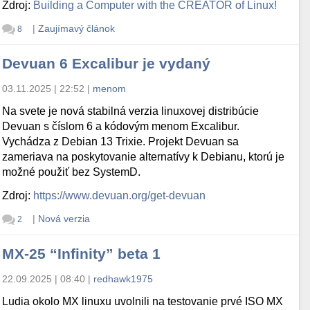
Zdroj:
Building a Computer with the CREATOR of Linux!
|
Zaujímavý článok
8
Devuan 6 Excalibur je vydaný
03.11.2025 | 22:52
|
menom
Na svete je nová stabilná verzia linuxovej distribúcie
Devuan s číslom 6 a kódovým menom Excalibur.
Vychádza z Debian 13 Trixie. Projekt Devuan sa
zameriava na poskytovanie alternatívy k Debianu, ktorú je
možné použiť bez SystemD.
Zdroj:
https://www.devuan.org/get-devuan
|
Nová verzia
2
MX-25 “Infinity” beta 1
22.09.2025 | 08:40
|
redhawk1975
Ludia okolo MX linuxu uvolnili na testovanie prvé ISO MX