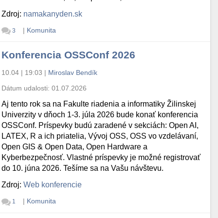
Zdroj:
namakanyden.sk
|
Komunita
3
Konferencia OSSConf 2026
10.04 | 19:03
|
Miroslav Bendík
Dátum udalosti:
01.07.2026
Aj tento rok sa na Fakulte riadenia a informatiky Žilinskej
Univerzity v dňoch 1-3. júla 2026 bude konať konferencia
OSSConf. Príspevky budú zaradené v sekciách: Open AI,
LATEX, R a ich priatelia, Vývoj OSS, OSS vo vzdelávaní,
Open GIS & Open Data, Open Hardware a
Kyberbezpečnosť. Vlastné príspevky je možné registrovať
do 10. júna 2026. Tešíme sa na Vašu návštevu.
Zdroj:
Web konferencie
|
Komunita
1