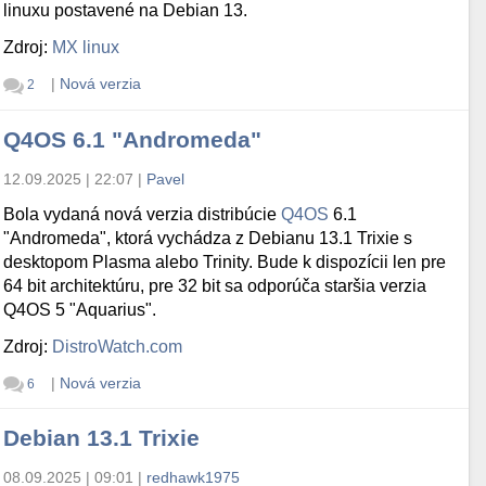
linuxu postavené na Debian 13.
Zdroj:
MX linux
|
Nová verzia
2
Q4OS 6.1 "Andromeda"
12.09.2025 | 22:07
|
Pavel
Bola vydaná nová verzia distribúcie
Q4OS
6.1
"Andromeda", ktorá vychádza z Debianu 13.1 Trixie s
desktopom Plasma alebo Trinity. Bude k dispozícii len pre
64 bit architektúru, pre 32 bit sa odporúča staršia verzia
Q4OS 5 "Aquarius".
Zdroj:
DistroWatch.com
|
Nová verzia
6
Debian 13.1 Trixie
08.09.2025 | 09:01
|
redhawk1975