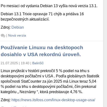
Po mesiaci od vydania Debian 13 vyšla nová verzia 13.1.
Debian 13.1 Trixie opravuje 71 chýb a pridáva 16
bezpečnostných aktualizácií.
Zdroj:
Debian
|
Nová verzia
Používanie Linuxu na desktopoch
dosiahlo v USA rekordnú úroveň.
21.07.2025 | 19:40
|
Balin50
Linux prvýkrát v histórii prekročil 5 % podiel na trhu s
desktopovými počítačmi v USA . Podľa globálnych štatistík
spoločnosti StatCounter za jún 2025 má Linux teraz 5,04
% podiel na trhu s desktopovými počítačmi, čím prekonal
kategóriu „ Neznámy “, ktorá predstavuje 4,76 %.
Zdroj:
https://news.itsfoss.com/linux-desktop-usage-usa/