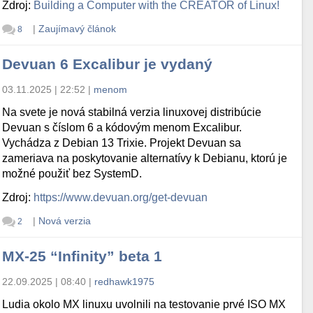
Zdroj:
Building a Computer with the CREATOR of Linux!
|
Zaujímavý článok
8
Devuan 6 Excalibur je vydaný
03.11.2025 | 22:52
|
menom
Na svete je nová stabilná verzia linuxovej distribúcie
Devuan s číslom 6 a kódovým menom Excalibur.
Vychádza z Debian 13 Trixie. Projekt Devuan sa
zameriava na poskytovanie alternatívy k Debianu, ktorú je
možné použiť bez SystemD.
Zdroj:
https://www.devuan.org/get-devuan
|
Nová verzia
2
MX-25 “Infinity” beta 1
22.09.2025 | 08:40
|
redhawk1975
Ludia okolo MX linuxu uvolnili na testovanie prvé ISO MX