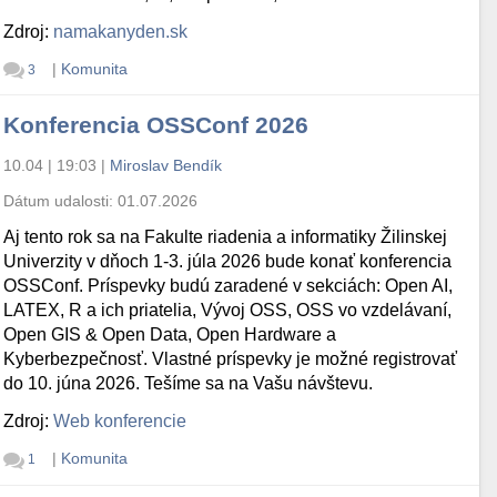
Zdroj:
namakanyden.sk
|
Komunita
3
Konferencia OSSConf 2026
10.04 | 19:03
|
Miroslav Bendík
Dátum udalosti:
01.07.2026
Aj tento rok sa na Fakulte riadenia a informatiky Žilinskej
Univerzity v dňoch 1-3. júla 2026 bude konať konferencia
OSSConf. Príspevky budú zaradené v sekciách: Open AI,
LATEX, R a ich priatelia, Vývoj OSS, OSS vo vzdelávaní,
Open GIS & Open Data, Open Hardware a
Kyberbezpečnosť. Vlastné príspevky je možné registrovať
do 10. júna 2026. Tešíme sa na Vašu návštevu.
Zdroj:
Web konferencie
|
Komunita
1