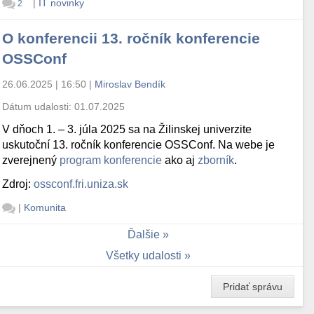
|
IT novinky
2
O konferencii 13. ročník konferencie
OSSConf
26.06.2025 | 16:50
|
Miroslav Bendík
Dátum udalosti:
01.07.2025
V dňoch 1. – 3. júla 2025 sa na Žilinskej univerzite
uskutoční 13. ročník konferencie OSSConf. Na webe je
zverejnený
program konferencie
ako aj
zborník
.
Zdroj:
ossconf.fri.uniza.sk
|
Komunita
Ďalšie
Všetky udalosti
Pridať správu