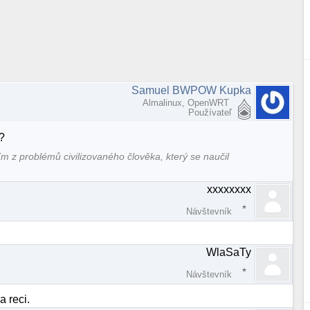
Samuel BWPOW Kupka
Almalinux, OpenWRT
Používateľ
?
ím z problémů civilizovaného člověka, který se naučil
xxxxxxxx
Návštevník
WlaSaTy
Návštevník
a reci.