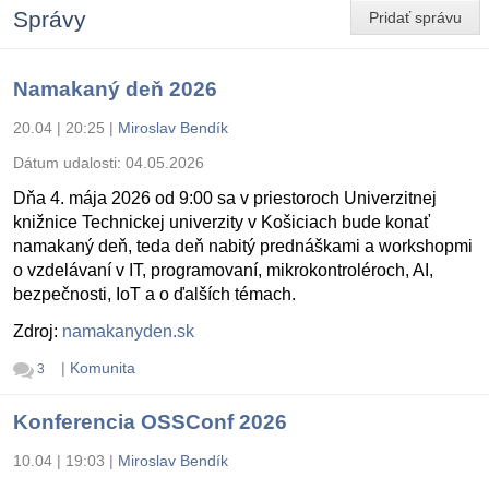
Správy
Pridať správu
Namakaný deň 2026
20.04 | 20:25
|
Miroslav Bendík
Dátum udalosti:
04.05.2026
Dňa 4. mája 2026 od 9:00 sa v priestoroch Univerzitnej
knižnice Technickej univerzity v Košiciach bude konať
namakaný deň, teda deň nabitý prednáškami a workshopmi
o vzdelávaní v IT, programovaní, mikrokontroléroch, AI,
bezpečnosti, IoT a o ďalších témach.
Zdroj:
namakanyden.sk
|
Komunita
3
Konferencia OSSConf 2026
10.04 | 19:03
|
Miroslav Bendík