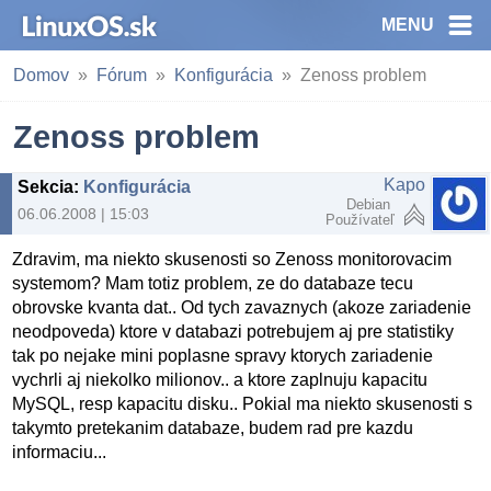
MENU
Domov
Fórum
Konfigurácia
Zenoss problem
Zenoss problem
Kapo
Sekcia
:
Konfigurácia
Debian
06.06.2008 | 15:03
Používateľ
Zdravim, ma niekto skusenosti so Zenoss monitorovacim
systemom? Mam totiz problem, ze do databaze tecu
obrovske kvanta dat.. Od tych zavaznych (akoze zariadenie
neodpoveda) ktore v databazi potrebujem aj pre statistiky
tak po nejake mini poplasne spravy ktorych zariadenie
vychrli aj niekolko milionov.. a ktore zaplnuju kapacitu
MySQL, resp kapacitu disku.. Pokial ma niekto skusenosti s
takymto pretekanim databaze, budem rad pre kazdu
informaciu...