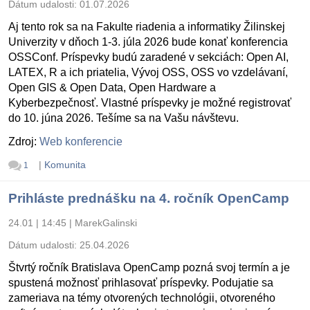
Dátum udalosti:
01.07.2026
Aj tento rok sa na Fakulte riadenia a informatiky Žilinskej
Univerzity v dňoch 1-3. júla 2026 bude konať konferencia
OSSConf. Príspevky budú zaradené v sekciách: Open AI,
LATEX, R a ich priatelia, Vývoj OSS, OSS vo vzdelávaní,
Open GIS & Open Data, Open Hardware a
Kyberbezpečnosť. Vlastné príspevky je možné registrovať
do 10. júna 2026. Tešíme sa na Vašu návštevu.
Zdroj:
Web konferencie
|
Komunita
1
Prihláste prednášku na 4. ročník OpenCamp
24.01 | 14:45
|
MarekGalinski
Dátum udalosti:
25.04.2026
Štvrtý ročník Bratislava OpenCamp pozná svoj termín a je
spustená možnosť prihlasovať príspevky. Podujatie sa
zameriava na témy otvorených technológii, otvoreného