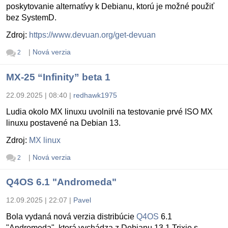
poskytovanie alternatívy k Debianu, ktorú je možné použiť
bez SystemD.
Zdroj:
https://www.devuan.org/get-devuan
|
Nová verzia
2
MX-25 “Infinity” beta 1
22.09.2025 | 08:40
|
redhawk1975
Ludia okolo MX linuxu uvolnili na testovanie prvé ISO MX
linuxu postavené na Debian 13.
Zdroj:
MX linux
|
Nová verzia
2
Q4OS 6.1 "Andromeda"
12.09.2025 | 22:07
|
Pavel
Bola vydaná nová verzia distribúcie
Q4OS
6.1
"Andromeda", ktorá vychádza z Debianu 13.1 Trixie s