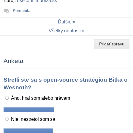
Zdroj:
ossconf.fri.uniza.sk
|
Komunita
Ďalšie
Všetky udalosti
Pridať správu
Anketa
Stretli ste sa s open-source stratégiou Bitka o
Wesnoth?
Áno, hral som alebo hrávam
Nie, nestretol som sa