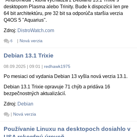
desktopom Plasma alebo Trinity. Bude k dispozícii len pre
64 bit architektúru, pre 32 bit sa odporúča staršia verzia
Q4OS 5 "Aquarius".
Zdroj:
DistroWatch.com
|
Nová verzia
6
Debian 13.1 Trixie
08.09.2025 | 09:01
|
redhawk1975
Po mesiaci od vydania Debian 13 vyšla nová verzia 13.1.
Debian 13.1 Trixie opravuje 71 chýb a pridáva 16
bezpečnostných aktualizácií.
Zdroj:
Debian
|
Nová verzia
Používanie Linuxu na desktopoch dosiahlo v
USA rekordnú úroveň.