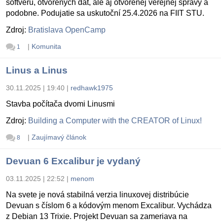
softvéru, otvorených dát, ale aj otvorenej verejnej správy a
podobne. Podujatie sa uskutoční 25.4.2026 na FIIT STU.
Zdroj:
Bratislava OpenCamp
|
Komunita
1
Linus a Linus
30.11.2025 | 19:40
|
redhawk1975
Stavba počítača dvomi Linusmi
Zdroj:
Building a Computer with the CREATOR of Linux!
|
Zaujímavý článok
8
Devuan 6 Excalibur je vydaný
03.11.2025 | 22:52
|
menom
Na svete je nová stabilná verzia linuxovej distribúcie
Devuan s číslom 6 a kódovým menom Excalibur. Vychádza
z Debian 13 Trixie. Projekt Devuan sa zameriava na