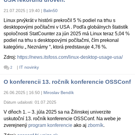
21.07.2025 | 19:40
|
Balin50
Linux prvýkrát v histórii prekročil 5 % podiel na trhu s
desktopovými počítačmi v USA . Podľa globálnych štatistík
spoločnosti StatCounter za jún 2025 má Linux teraz 5,04 %
podiel na trhu s desktopovými počítačmi, čím prekonal
kategóriu „ Neznámy “, ktorá predstavuje 4,76 %.
Zdroj:
https://news.itsfoss.com/linux-desktop-usage-usa/
|
IT novinky
2
O konferencii 13. ročník konferencie OSSConf
26.06.2025 | 16:50
|
Miroslav Bendík
Dátum udalosti:
01.07.2025
V dňoch 1. – 3. júla 2025 sa na Žilinskej univerzite
uskutoční 13. ročník konferencie OSSConf. Na webe je
zverejnený
program konferencie
ako aj
zborník
.