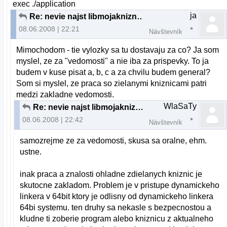
exec ./application
ja
Re: nevie najst libmojakniznica.so v akt. adresari
08.06.2008 | 22:21
Návštevník
Mimochodom - tie vylozky sa tu dostavaju za co? Ja som
myslel, ze za "vedomosti" a nie iba za prispevky. To ja
budem v kuse pisat a, b, c a za chvilu budem general?
Som si myslel, ze praca so zielanymi kniznicami patri
medzi zakladne vedomosti.
WlaSaTy
Re: nevie najst libmojakniznica.so v akt. adresari
08.06.2008 | 22:42
Návštevník
samozrejme ze za vedomosti, skusa sa oralne, ehm.
ustne.
inak praca a znalosti ohladne zdielanych kniznic je
skutocne zakladom. Problem je v pristupe dynamickeho
linkera v 64bit ktory je odlisny od dynamickeho linkera
64bi systemu. ten druhy sa nekasle s bezpecnostou a
kludne ti zoberie program alebo kniznicu z aktualneho