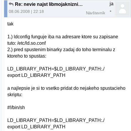
ja
Re: nevie najst libmojakniznica.so v akt. adresari
08.06.2008 | 22:18
Návštevník
tak
1.) ldconfig funguje iba na adresare ktore su zapisane
tuto: /etc/ld.so.conf
2.) pred spustenim binarky zadaj do toho terminalu z
ktoreho to spustas:
LD_LIBRARY_PATH=$LD_LIBRARY_PATH:./
export LD_LIBRARY_PATH
a najlepsie je si to vsetko pridat do nejakeho spustacieho
skriptu:
#!/bin/sh
LD_LIBRARY_PATH=$LD_LIBRARY_PATH:./
export LD_LIBRARY_PATH