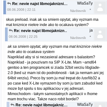
WlaSaTy
Re: nevie najst libmojakniznica.so v akt. adresari
08.06.2008 | 22:11
Návštevník
skus preload. inak ak sa smiem opytat, aky vyznam ma
mat kniznice niekre inde ako to ocakava system?
ja
Re: nevie najst libmojakniznica.so v akt. adresari
08.06.2008 | 22:25
Návštevník
ak sa smiem opytat, aky vyznam ma mat kniznice niekre
inde ako to ocakava system
Napriklad aby si si nezasieral adresare s balastom?
Napriklad - ja pouzivam na SIP X-Lite. Mam ~amd64
gentoo a ten programcek si ziada 32bit verziu libglade-
2.0 (ked uz mam ist do podrobnosti - tak ja nemam ani jej
64bit verziu). Preco by som ju mal trepat do /usr/lib32 a
po case ked X-Lite vymazem by som ju tam zabudol ked
moze byt spolu s tou aplikaciou v jej adresari.
Mimochodom - takym samostatnych aplikacii v /home
mam trochu viac. Takze naco robit bordel?
WlaSaTy
Re: nevie najst libmojakniznica.so v akt. adresari