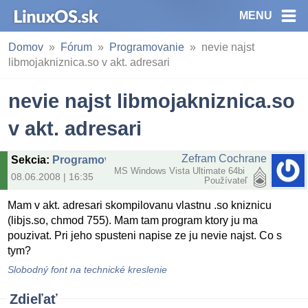
MENU
Domov
Fórum
Programovanie
nevie najst
libmojakniznica.so v akt. adresari
nevie najst libmojakniznica.so
v akt. adresari
Zefram Cochrane
Sekcia
:
Programovanie
MS Windows Vista Ultimate 64bi
08.06.2008 | 16:35
Používateľ
Mam v akt. adresari skompilovanu vlastnu .so kniznicu
(libjs.so, chmod 755). Mam tam program ktory ju ma
pouzivat. Pri jeho spusteni napise ze ju nevie najst. Co s
tym?
Slobodný font na technické kreslenie
Zdieľať