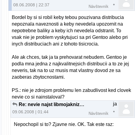
08.06.2008 | 22:37
Návštevník
Bordel by si si robil keby tebou pouzivana distribucia
nepoznala naveznosti a keby nevedela upozornit na
nepotrebne baliky a keby ich nevedela odstranit. To
vsak nie je problem vyskytujuci sa pri Gentoo alebo pri
inych distribuciach ani z tohoto tisicrocia.
Ale ak chces, tak ja ta prehovarat nebudem. Gentoo je
podla mna jedna z najkvalitnejsich distribucii a to ze jej
neveris, tak na to uz musis mat vlastny dovod ze sa
zaoberas zbytocnostami.
PS.: nie je zdrojom problemu len zabudlivost ked clovek
nevie co si nainstaloval?
ja
Re: nevie najst libmojakniznica.so v akt. adresari
09.06.2008 | 01:44
Návštevník
Nepochopil si to? Zjavne nie. OK. Tak este raz: