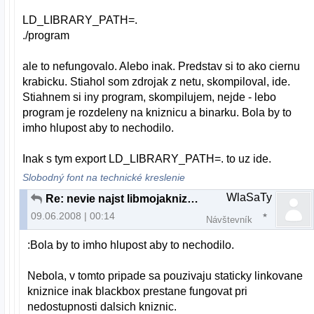
LD_LIBRARY_PATH=.
./program
ale to nefungovalo. Alebo inak. Predstav si to ako ciernu
krabicku. Stiahol som zdrojak z netu, skompiloval, ide.
Stiahnem si iny program, skompilujem, nejde - lebo
program je rozdeleny na kniznicu a binarku. Bola by to
imho hlupost aby to nechodilo.
Inak s tym export LD_LIBRARY_PATH=. to uz ide.
Slobodný font na technické kreslenie
WlaSaTy
Re: nevie najst libmojakniznica.so v akt. adresari
09.06.2008 | 00:14
Návštevník
:Bola by to imho hlupost aby to nechodilo.
Nebola, v tomto pripade sa pouzivaju staticky linkovane
kniznice inak blackbox prestane fungovat pri
nedostupnosti dalsich kniznic.