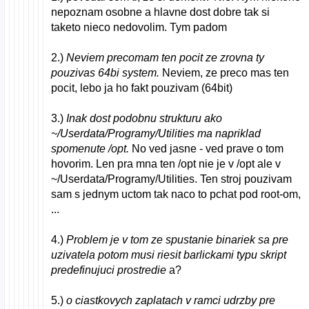
nepoznam osobne a hlavne dost dobre tak si
taketo nieco nedovolim. Tym padom
2.)
Neviem precomam ten pocit ze zrovna ty
pouzivas 64bi system.
Neviem, ze preco mas ten
pocit, lebo ja ho fakt pouzivam (64bit)
3.)
Inak dost podobnu strukturu ako
~/Userdata/Programy/Utilities ma napriklad
spomenute /opt.
No ved jasne - ved prave o tom
hovorim. Len pra mna ten /opt nie je v /opt ale v
~/Userdata/Programy/Utilities. Ten stroj pouzivam
sam s jednym uctom tak naco to pchat pod root-om,
...
4.)
Problem je v tom ze spustanie binariek sa pre
uzivatela potom musi riesit barlickami typu skript
predefinujuci prostredie
a?
5.)
o ciastkovych zaplatach v ramci udrzby pre