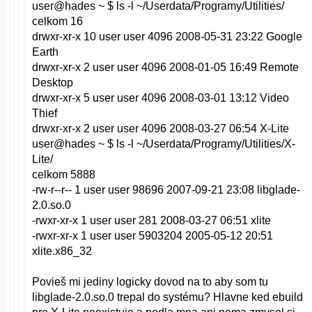
user@hades ~ $ ls -l ~/Userdata/Programy/Utilities/
celkom 16
drwxr-xr-x 10 user user 4096 2008-05-31 23:22 Google
Earth
drwxr-xr-x 2 user user 4096 2008-01-05 16:49 Remote
Desktop
drwxr-xr-x 5 user user 4096 2008-03-01 13:12 Video
Thief
drwxr-xr-x 2 user user 4096 2008-03-27 06:54 X-Lite
user@hades ~ $ ls -l ~/Userdata/Programy/Utilities/X-
Lite/
celkom 5888
-rw-r--r-- 1 user user 98696 2007-09-21 23:08 libglade-
2.0.so.0
-rwxr-xr-x 1 user user 281 2008-03-27 06:51 xlite
-rwxr-xr-x 1 user user 5903204 2005-05-12 20:51
xlite.x86_32
Povieš mi jediny logicky dovod na to aby som tu
libglade-2.0.so.0 trepal do systému? Hlavne ked ebuild