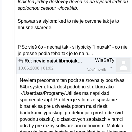
Inak ten jediny doslovny dovod sa da vyjadrit ledinou
spolocnou cestou: ~/local/lib.
Spravas sa stylom: ked to nie je cervene tak je to
hnusne skarede.
P.S.: vieš čo - nechaj tak - si typicky "linuxak" - co nie
je presne podla teba tak je to na h....
WlaSaTy
Re: nevie najst libmojakniznica.so v akt. adresari
10.06.2008 | 01:02
Návštevník
Neviem precomam ten pocit ze zrovna ty pouzivas
64bi system. Inak dost podobnu strukturu ako
~/Userdata/Programy/Utilities ma napriklad
spomenute /opt. Problem je v tom ze spustanie
binariek sa pre uzivatela potom musi riesit
barlickami typu skript predefinujuci prostredie (vid
povodnu otazku), o ciastkovych zaplatach v ramci
udrzby pre rozny software ani nehovorim. Malokto