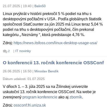
21.07.2025 | 19:40
|
Balin50
Linux prvýkrát v histórii prekročil 5 % podiel na trhu s
desktopovými počítačmi v USA . Podľa globálnych štatistík
spoločnosti StatCounter za jún 2025 má Linux teraz 5,04 %
podiel na trhu s desktopovými počítačmi, čím prekonal
kategóriu „ Neznámy “, ktorá predstavuje 4,76 %.
Zdroj:
https://news.itsfoss.com/linux-desktop-usage-usa/
|
IT novinky
2
O konferencii 13. ročník konferencie OSSConf
26.06.2025 | 16:50
|
Miroslav Bendík
Dátum udalosti:
01.07.2025
V dňoch 1. – 3. júla 2025 sa na Žilinskej univerzite
uskutoční 13. ročník konferencie OSSConf. Na webe je
zverejnený
program konferencie
ako aj
zborník
.
Zdroj:
ossconf.fri.uniza.sk