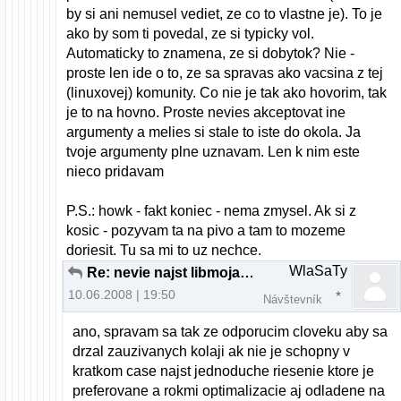
by si ani nemusel vediet, ze co to vlastne je). To je
ako by som ti povedal, ze si typicky vol.
Automaticky to znamena, ze si dobytok? Nie -
proste len ide o to, ze sa spravas ako vacsina z tej
(linuxovej) komunity. Co nie je tak ako hovorim, tak
je to na hovno. Proste nevies akceptovat ine
argumenty a melies si stale to iste do okola. Ja
tvoje argumenty plne uznavam. Len k nim este
nieco pridavam
P.S.: howk - fakt koniec - nema zmysel. Ak si z
kosic - pozyvam ta na pivo a tam to mozeme
doriesit. Tu sa mi to uz nechce.
WlaSaTy
Re: nevie najst libmojakniznica.so v akt. adresari
10.06.2008 | 19:50
Návštevník
ano, spravam sa tak ze odporucim cloveku aby sa
drzal zauzivanych kolaji ak nie je schopny v
kratkom case najst jednoduche riesenie ktore je
preferovane a rokmi optimalizacie aj odladene na