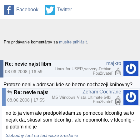
Facebook
Twitter
Pre pridávanie komentárov sa
musíte prihlásiť
.
majkro
Re: nevie najst libmojakniznica.so v akt. adresari
Linux for USER,servery-Debian
08.06.2008 | 16:59
Používateľ
Protoze neni v adresari kde se bezne nachazeji knihovny?
Zefram Cochrane
Re: nevie najst libmojakniznica.so v akt. adresari
MS Windows Vista Ultimate 64bi
08.06.2008 | 17:55
Používateľ
no to ja viem ale predpokladam ze pomocou ldconfig sa to
nejak da, skusal som ldconfig . ale nepomohlo, v ldconfig -
p potom nie je
Slobodný font na technické kreslenie