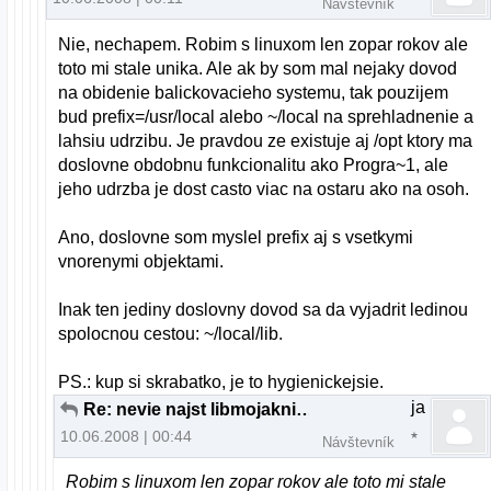
Návštevník
Nie, nechapem. Robim s linuxom len zopar rokov ale
toto mi stale unika. Ale ak by som mal nejaky dovod
na obidenie balickovacieho systemu, tak pouzijem
bud prefix=/usr/local alebo ~/local na sprehladnenie a
lahsiu udrzibu. Je pravdou ze existuje aj /opt ktory ma
doslovne obdobnu funkcionalitu ako Progra~1, ale
jeho udrzba je dost casto viac na ostaru ako na osoh.
Ano, doslovne som myslel prefix aj s vsetkymi
vnorenymi objektami.
Inak ten jediny doslovny dovod sa da vyjadrit ledinou
spolocnou cestou: ~/local/lib.
PS.: kup si skrabatko, je to hygienickejsie.
ja
Re: nevie najst libmojakniznica.so v akt. adresari
10.06.2008 | 00:44
Návštevník
Robim s linuxom len zopar rokov ale toto mi stale