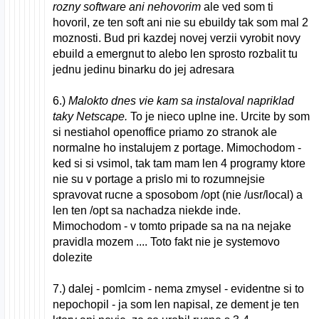
rozny software ani nehovorim
ale ved som ti
hovoril, ze ten soft ani nie su ebuildy tak som mal 2
moznosti. Bud pri kazdej novej verzii vyrobit novy
ebuild a emergnut to alebo len sprosto rozbalit tu
jednu jedinu binarku do jej adresara
6.)
Malokto dnes vie kam sa instaloval napriklad
taky Netscape.
To je nieco uplne ine. Urcite by som
si nestiahol openoffice priamo zo stranok ale
normalne ho instalujem z portage. Mimochodom -
ked si si vsimol, tak tam mam len 4 programy ktore
nie su v portage a prislo mi to rozumnejsie
spravovat rucne a sposobom /opt (nie /usr/local) a
len ten /opt sa nachadza niekde inde.
Mimochodom - v tomto pripade sa na na nejake
pravidla mozem .... Toto fakt nie je systemovo
dolezite
7.) dalej - pomlcim - nema zmysel - evidentne si to
nepochopil - ja som len napisal, ze dement je ten