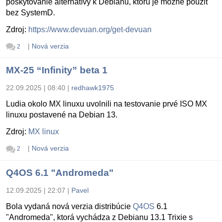
poskytovanie alternatívy k Debianu, ktorú je možné použiť
bez SystemD.
Zdroj:
https://www.devuan.org/get-devuan
|
Nová verzia
2
MX-25 “Infinity” beta 1
22.09.2025 | 08:40
|
redhawk1975
Ludia okolo MX linuxu uvolnili na testovanie prvé ISO MX
linuxu postavené na Debian 13.
Zdroj:
MX linux
|
Nová verzia
2
Q4OS 6.1 "Andromeda"
12.09.2025 | 22:07
|
Pavel
Bola vydaná nová verzia distribúcie
Q4OS
6.1
"Andromeda", ktorá vychádza z Debianu 13.1 Trixie s