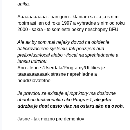
unika.
Aaaaaaaaaaa - pan guru - klaniam sa - a ja s nim
robim asi len od roku 1997 a vyhradne s nim od roku
2000 - sakra - to som este pekny neschopny BFU.
Ale ak by som mal nejaky dovod na obidenie
balickovacieho systemu, tak pouzijem bud
prefix=/usr/local alebo ~/local na sprehladnenie a
lahsiu udrzibu.
Ano - lebo ~/Userdata/Programy/Utilities je
taaaaaaaaaaak strasne neprehladne a
neudrziavatelne
Je pravdou ze existuje aj /opt ktory ma doslovne
obdobnu funkcionalitu ako Progra~1,
ale jeho
udrzba je dost casto viac na ostaru ako na osoh.
Jasne - tak mozno pre dementov