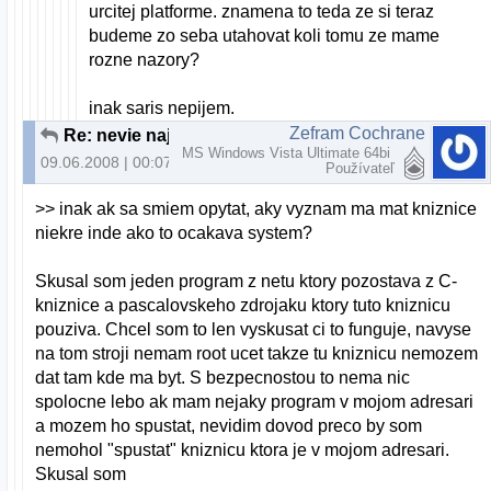
urcitej platforme. znamena to teda ze si teraz
budeme zo seba utahovat koli tomu ze mame
rozne nazory?
inak saris nepijem.
Zefram Cochrane
Re: nevie najst libmojakniznica.so v akt. adresari
MS Windows Vista Ultimate 64bi
09.06.2008 | 00:07
Používateľ
>> inak ak sa smiem opytat, aky vyznam ma mat kniznice
niekre inde ako to ocakava system?
Skusal som jeden program z netu ktory pozostava z C-
kniznice a pascalovskeho zdrojaku ktory tuto kniznicu
pouziva. Chcel som to len vyskusat ci to funguje, navyse
na tom stroji nemam root ucet takze tu kniznicu nemozem
dat tam kde ma byt. S bezpecnostou to nema nic
spolocne lebo ak mam nejaky program v mojom adresari
a mozem ho spustat, nevidim dovod preco by som
nemohol "spustat" kniznicu ktora je v mojom adresari.
Skusal som