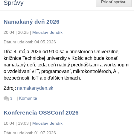
Správy
Pridať správu
Namakaný deň 2026
20.04 | 20:25
|
Miroslav Bendík
Dátum udalosti:
04.05.2026
Dňa 4. mája 2026 od 9:00 sa v priestoroch Univerzitnej
knižnice Technickej univerzity v Košiciach bude konať
namakaný deň, teda deň nabitý prednáškami a workshopmi
o vzdelávaní v IT, programovaní, mikrokontroléroch, AI,
bezpečnosti, IoT a o ďalších témach.
Zdroj:
namakanyden.sk
|
Komunita
3
Konferencia OSSConf 2026
10.04 | 19:03
|
Miroslav Bendík
Dátum udalosti:
01.07.2026