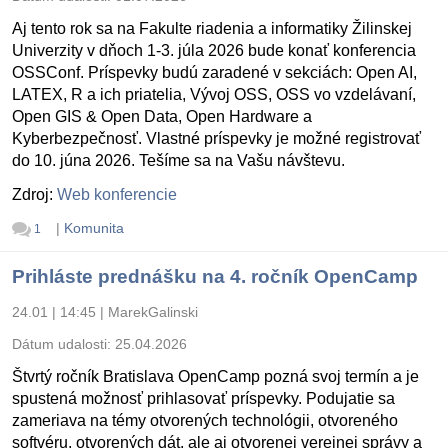
Aj tento rok sa na Fakulte riadenia a informatiky Žilinskej
Univerzity v dňoch 1-3. júla 2026 bude konať konferencia
OSSConf. Príspevky budú zaradené v sekciách: Open AI,
LATEX, R a ich priatelia, Vývoj OSS, OSS vo vzdelávaní,
Open GIS & Open Data, Open Hardware a
Kyberbezpečnosť. Vlastné príspevky je možné registrovať
do 10. júna 2026. Tešíme sa na Vašu návštevu.
Zdroj:
Web konferencie
|
Komunita
1
Prihláste prednášku na 4. ročník OpenCamp
24.01 | 14:45
|
MarekGalinski
Dátum udalosti:
25.04.2026
Štvrtý ročník Bratislava OpenCamp pozná svoj termín a je
spustená možnosť prihlasovať príspevky. Podujatie sa
zameriava na témy otvorených technológii, otvoreného
softvéru, otvorených dát, ale aj otvorenej verejnej správy a