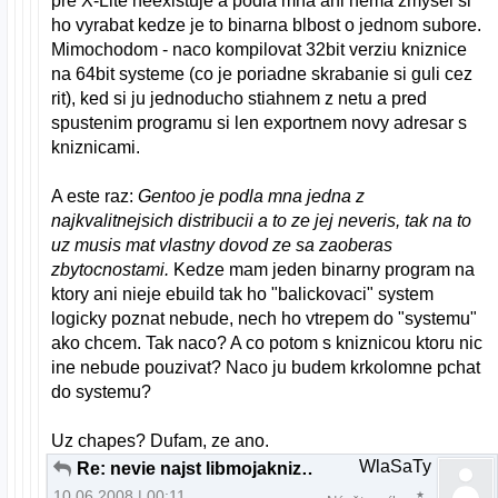
pre X-Lite neexistuje a podla mna ani nema zmysel si
ho vyrabat kedze je to binarna blbost o jednom subore.
Mimochodom - naco kompilovat 32bit verziu kniznice
na 64bit systeme (co je poriadne skrabanie si guli cez
rit), ked si ju jednoducho stiahnem z netu a pred
spustenim programu si len exportnem novy adresar s
kniznicami.
A este raz:
Gentoo je podla mna jedna z
najkvalitnejsich distribucii a to ze jej neveris, tak na to
uz musis mat vlastny dovod ze sa zaoberas
zbytocnostami.
Kedze mam jeden binarny program na
ktory ani nieje ebuild tak ho "balickovaci" system
logicky poznat nebude, nech ho vtrepem do "systemu"
ako chcem. Tak naco? A co potom s kniznicou ktoru nic
ine nebude pouzivat? Naco ju budem krkolomne pchat
do systemu?
Uz chapes? Dufam, ze ano.
WlaSaTy
Re: nevie najst libmojakniznica.so v akt. adresari
10.06.2008 | 00:11