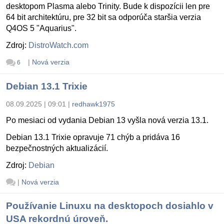
desktopom Plasma alebo Trinity. Bude k dispozícii len pre
64 bit architektúru, pre 32 bit sa odporúča staršia verzia
Q4OS 5 "Aquarius".
Zdroj:
DistroWatch.com
|
Nová verzia
6
Debian 13.1 Trixie
08.09.2025 | 09:01
|
redhawk1975
Po mesiaci od vydania Debian 13 vyšla nová verzia 13.1.
Debian 13.1 Trixie opravuje 71 chýb a pridáva 16
bezpečnostných aktualizácií.
Zdroj:
Debian
|
Nová verzia
Používanie Linuxu na desktopoch dosiahlo v
USA rekordnú úroveň.