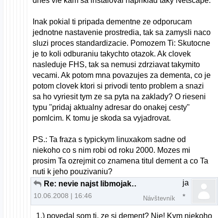
dnes vie kam sa instaloval napriklad taky Netscape.
Inak pokial ti pripada dementne ze odporucam
jednotne nastavenie prostredia, tak sa zamysli naco
sluzi proces standardizacie. Pomozem Ti: Skutocne
je to koli odburaniu takychto otazok. Ak clovek
nasleduje FHS, tak sa nemusi zdrziavat takymito
vecami. Ak potom mna povazujes za dementa, co je
potom clovek ktori si privodi tento problem a snazi
sa ho vyriesit tym ze sa pyta na zaklady? O rieseni
typu "pridaj aktualny adresar do onakej cesty"
pomlcim. K tomu je skoda sa vyjadrovat.
PS.: Ta fraza s typickym linuxakom sadne od
niekoho co s nim robi od roku 2000. Mozes mi
prosim Ta ozrejmit co znamena titul dement a co Ta
nuti k jeho pouzivaniu?
ja
Re: nevie najst libmojakniznica.so v akt. adresari
10.06.2008 | 16:46
Návštevník
1.) povedal som ti, ze si dement? Nie! Kym niekoho