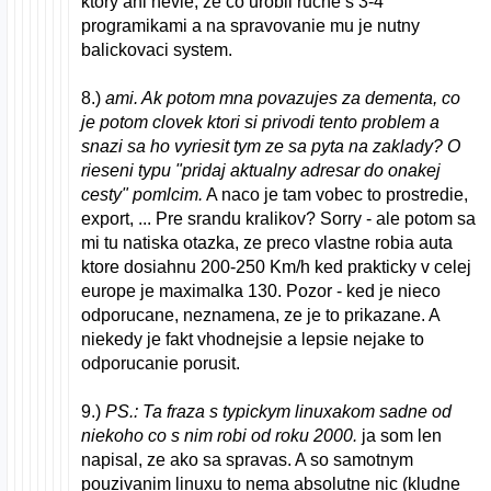
ktory ani nevie, ze co urobil rucne s 3-4
programikami a na spravovanie mu je nutny
balickovaci system.
8.)
ami. Ak potom mna povazujes za dementa, co
je potom clovek ktori si privodi tento problem a
snazi sa ho vyriesit tym ze sa pyta na zaklady? O
rieseni typu "pridaj aktualny adresar do onakej
cesty" pomlcim.
A naco je tam vobec to prostredie,
export, ... Pre srandu kralikov? Sorry - ale potom sa
mi tu natiska otazka, ze preco vlastne robia auta
ktore dosiahnu 200-250 Km/h ked prakticky v celej
europe je maximalka 130. Pozor - ked je nieco
odporucane, neznamena, ze je to prikazane. A
niekedy je fakt vhodnejsie a lepsie nejake to
odporucanie porusit.
9.)
PS.: Ta fraza s typickym linuxakom sadne od
niekoho co s nim robi od roku 2000.
ja som len
napisal, ze ako sa spravas. A so samotnym
pouzivanim linuxu to nema absolutne nic (kludne