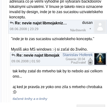
adresara co je velmi vyhodne pri vytvarani backdoorov
lokalnymi uzivatelmi. V linuxe je taketo nieco oznacene
invalid by design, inde je to zas sucastou uzivatelskeho
konceptu.
dusan
Re: nevie najst libmojakniznica.so v akt. adresari
08.06.2008 | 23:29
Návštevník
"inde je to zas sucastou uzivatelskeho konceptu."
Myslíš ako MS windows :-) si zaťal do živého.
Stanislav Hoferek
Re: nevie najst libmojakniznica.so v akt. adresari
Greenie 18.04
09.06.2008 | 01:50
Používateľ
tak keby zatal do mrtveho tak by to nebolo asi celkom
ono...
aj ked je pravda ze yoko ono zila s mrtveho chrobaka
:D
tlačené knihy a e-knihy