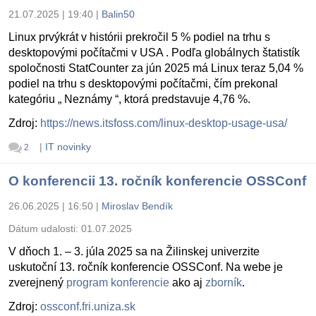
21.07.2025 | 19:40
|
Balin50
Linux prvýkrát v histórii prekročil 5 % podiel na trhu s
desktopovými počítačmi v USA . Podľa globálnych štatistík
spoločnosti StatCounter za jún 2025 má Linux teraz 5,04 %
podiel na trhu s desktopovými počítačmi, čím prekonal
kategóriu „ Neznámy “, ktorá predstavuje 4,76 %.
Zdroj:
https://news.itsfoss.com/linux-desktop-usage-usa/
|
IT novinky
2
O konferencii 13. ročník konferencie OSSConf
26.06.2025 | 16:50
|
Miroslav Bendík
Dátum udalosti:
01.07.2025
V dňoch 1. – 3. júla 2025 sa na Žilinskej univerzite
uskutoční 13. ročník konferencie OSSConf. Na webe je
zverejnený
program konferencie
ako aj
zborník
.
Zdroj:
ossconf.fri.uniza.sk