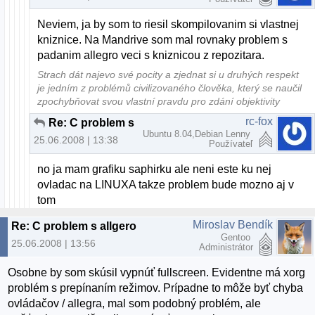
Neviem, ja by som to riesil skompilovanim si vlastnej
kniznice. Na Mandrive som mal rovnaky problem s
padanim allegro veci s kniznicou z repozitara.
Strach dát najevo své pocity a zjednat si u druhých respekt
je jedním z problémů civilizovaného člověka, který se naučil
zpochybňovat svou vlastní pravdu pro zdání objektivity
rc-fox
Re: C problem s allgero
Ubuntu 8.04,Debian Lenny
25.06.2008 | 13:38
Používateľ
no ja mam grafiku saphirku ale neni este ku nej
ovladac na LINUXA takze problem bude mozno aj v
tom
Miroslav Bendík
Re: C problem s allgero
Gentoo
25.06.2008 | 13:56
Administrátor
Osobne by som skúsil vypnúť fullscreen. Evidentne má xorg
problém s prepínaním režimov. Prípadne to môže byť chyba
ovládačov / allegra, mal som podobný problém, ale