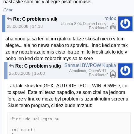
našťastie som nič v allegre písať nemusel.
Chat
rc-fox
Re: C problem s allgero
Ubuntu 8.04,Debian Lenny
25.06.2008 | 14:18
Používateľ
aha nooo ja sa len ucim grafiku takze skusat nieco v tom
alegre... ale no newa neako to spravim... inac ked dam tak
ze my neozbrazuje mis cisto iba ze mi to kresli tak to ide v
poho len ked dam zobrazit mys sa to sere
Samuel BWPOW Kupka
Re: C problem s allgero
Almalinux, OpenWRT
25.06.2008 | 15:03
Používateľ
Tak fakt skus ten GFX_AUTODETECT_WINDOWED, co
to spravi. Este mi teraz napadlo, ze som cital na jednom
fore, ze v linuxe moze byt problem s uzamknutim screenu.
Skus tento program, ci tiez bude mrznut:
#include <allegro.h>

int main()
