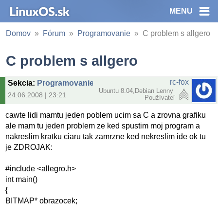
MENU
Domov
Fórum
Programovanie
C problem s allgero
C problem s allgero
rc-fox
Sekcia
:
Programovanie
Ubuntu 8.04,Debian Lenny
24.06.2008 | 23:21
Používateľ
cawte lidi mamtu jeden poblem ucim sa C a zrovna grafiku
ale mam tu jeden problem ze ked spustim moj program a
nakreslim kratku ciaru tak zamrzne ked nekreslim ide ok tu
je ZDROJAK:
#include <allegro.h>
int main()
{
BITMAP* obrazocek;