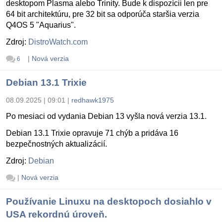
desktopom Plasma alebo Trinity. Bude k dispozícii len pre
64 bit architektúru, pre 32 bit sa odporúča staršia verzia
Q4OS 5 "Aquarius".
Zdroj:
DistroWatch.com
|
Nová verzia
6
Debian 13.1 Trixie
08.09.2025 | 09:01
|
redhawk1975
Po mesiaci od vydania Debian 13 vyšla nová verzia 13.1.
Debian 13.1 Trixie opravuje 71 chýb a pridáva 16
bezpečnostných aktualizácií.
Zdroj:
Debian
|
Nová verzia
Používanie Linuxu na desktopoch dosiahlo v
USA rekordnú úroveň.