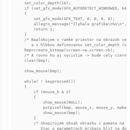
    set_color_depth(16);

    if (set_gfx_mode(GFX_AUTODETECT_WINDOWED, 640,
    {

        set_gfx_mode(GFX_TEXT, 0, 0, 0, 0);

        allegro_message("Zlyhala grafika\n%s\n", a
        return 1;

    }

    /* Naalokujem v ramke priestor na obrazok vel
       a s hlbkou definovanou set_color_depth (v t
    bmp=create_bitmap(screen->w,screen->h); 

    /* A rovno ho aj vycistim -> bude cely cierny 
    clear(bmp);

    show_mouse(bmp);

    while( ! keypressed())

    {

        if (mouse_b & 2)

        {

            show_mouse(NULL);

            putpixel(bmp, mouse_x, mouse_y, makeco
            show_mouse(bmp);

        }

        /* Skopirujem obsah obrazku z pamate na o
           Viac o parametroch prikazu blit sa doc