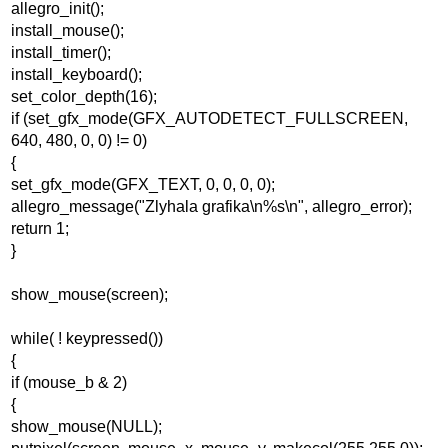
allegro_init();
install_mouse();
install_timer();
install_keyboard();
set_color_depth(16);
if (set_gfx_mode(GFX_AUTODETECT_FULLSCREEN,
640, 480, 0, 0) != 0)
{
set_gfx_mode(GFX_TEXT, 0, 0, 0, 0);
allegro_message("Zlyhala grafika\n%s\n", allegro_error);
return 1;
}
show_mouse(screen);
while( ! keypressed())
{
if (mouse_b & 2)
{
show_mouse(NULL);