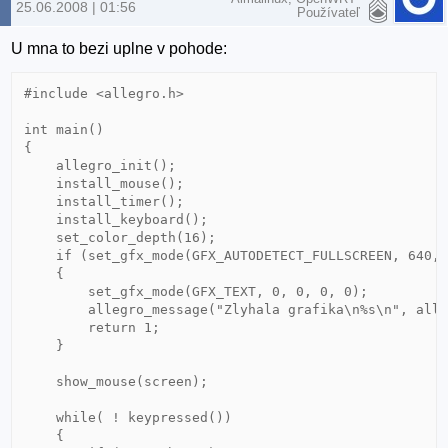
25.06.2008 | 01:56
Používateľ
U mna to bezi uplne v pohode:
#include <allegro.h>

int main()

{

    allegro_init();

    install_mouse();

    install_timer();

    install_keyboard();

    set_color_depth(16);

    if (set_gfx_mode(GFX_AUTODETECT_FULLSCREEN, 640, 
    {

        set_gfx_mode(GFX_TEXT, 0, 0, 0, 0);

        allegro_message("Zlyhala grafika\n%s\n", alle
        return 1;

    }

    show_mouse(screen);

    while( ! keypressed())

    {
