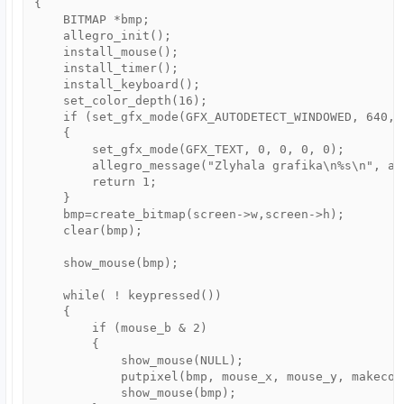
{

    BITMAP *bmp;

    allegro_init();

    install_mouse();

    install_timer();

    install_keyboard();

    set_color_depth(16);

    if (set_gfx_mode(GFX_AUTODETECT_WINDOWED, 640, 
    {

        set_gfx_mode(GFX_TEXT, 0, 0, 0, 0);

        allegro_message("Zlyhala grafika\n%s\n", all
        return 1;

    }

    bmp=create_bitmap(screen->w,screen->h);

    clear(bmp);

    show_mouse(bmp);

    while( ! keypressed())

    {

        if (mouse_b & 2)

        {

            show_mouse(NULL);

            putpixel(bmp, mouse_x, mouse_y, makecol(
            show_mouse(bmp);
