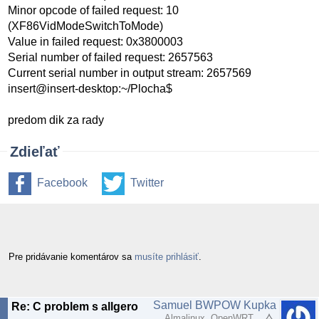
Minor opcode of failed request: 10
(XF86VidModeSwitchToMode)
Value in failed request: 0x3800003
Serial number of failed request: 2657563
Current serial number in output stream: 2657569
insert@insert-desktop:~/Plocha$
predom dik za rady
Zdieľať
Facebook
Twitter
Pre pridávanie komentárov sa
musíte prihlásiť
.
Samuel BWPOW Kupka
Re: C problem s allgero
Almalinux, OpenWRT