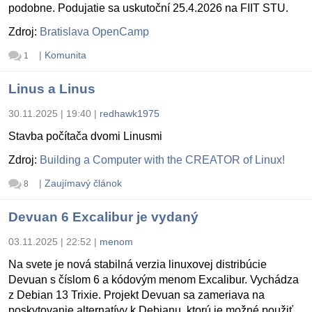
podobne. Podujatie sa uskutoční 25.4.2026 na FIIT STU.
Zdroj:
Bratislava OpenCamp
|
Komunita
1
Linus a Linus
30.11.2025 | 19:40
|
redhawk1975
Stavba počítača dvomi Linusmi
Zdroj:
Building a Computer with the CREATOR of Linux!
|
Zaujímavý článok
8
Devuan 6 Excalibur je vydaný
03.11.2025 | 22:52
|
menom
Na svete je nová stabilná verzia linuxovej distribúcie
Devuan s číslom 6 a kódovým menom Excalibur. Vychádza
z Debian 13 Trixie. Projekt Devuan sa zameriava na
poskytovanie alternatívy k Debianu, ktorú je možné použiť