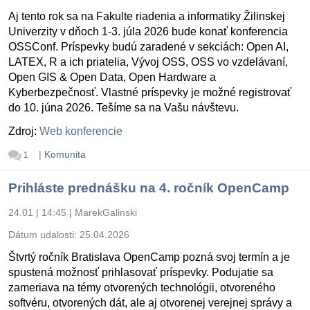
Aj tento rok sa na Fakulte riadenia a informatiky Žilinskej
Univerzity v dňoch 1-3. júla 2026 bude konať konferencia
OSSConf. Príspevky budú zaradené v sekciách: Open AI,
LATEX, R a ich priatelia, Vývoj OSS, OSS vo vzdelávaní,
Open GIS & Open Data, Open Hardware a
Kyberbezpečnosť. Vlastné príspevky je možné registrovať
do 10. júna 2026. Tešíme sa na Vašu návštevu.
Zdroj:
Web konferencie
|
Komunita
1
Prihláste prednášku na 4. ročník OpenCamp
24.01 | 14:45
|
MarekGalinski
Dátum udalosti:
25.04.2026
Štvrtý ročník Bratislava OpenCamp pozná svoj termín a je
spustená možnosť prihlasovať príspevky. Podujatie sa
zameriava na témy otvorených technológii, otvoreného
softvéru, otvorených dát, ale aj otvorenej verejnej správy a