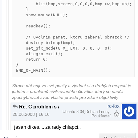
        blit(bmp,screen,0,0,0,0,bmp->w,bmp->h);

    }

    show_mouse(NULL);

    readkey();

    /* Uvolnim pamat, ktoru zaberal obrazok */

    destroy_bitmap(bmp);

    set_gfx_mode(GFX_TEXT, 0, 0, 0, 0);

    allegro_exit();

    return 0;

}

END_OF_MAIN();
Strach dát najevo své pocity a zjednat si u druhých respekt je
jedním z problémů civilizovaného člověka, který se naučil
zpochybňovat svou vlastní pravdu pro zdání objektivity
rc-fox
Re: C problem s allgero
Ubuntu 8.04,Debian Lenny
25.06.2008 | 16:16
Používateľ
jasan dikes.... za rady chlapci..