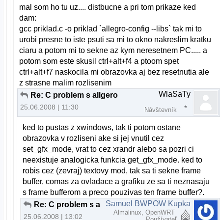
mal som ho tu uz.... distbucne a pri tom prikaze ked
dam:
gcc priklad.c -o priklad `allegro-config --libs` tak mi to
urobi presne to iste psuti sa mi to okno nakreslim kratku
ciaru a potom mi to sekne az kym neresetnem PC..... a
potom som este skusil ctrl+alt+f4 a ptoom spet
ctrl+alt+f7 naskocila mi obrazovka aj bez resetnutia ale
z strasne malim rozlisenim
WlaSaTy
Re: C problem s allgero
25.06.2008 | 11:30
Návštevník
ked to pustas z xwindows, tak ti potom ostane
obrazovka v rozliseni ake si jej vnutil cez
set_gfx_mode, vrat to cez xrandr alebo sa pozri ci
neexistuje analogicka funkcia get_gfx_mode. ked to
robis cez (zevraj) textovy mod, tak sa ti sekne frame
buffer, comas za ovladace a grafiku ze sa ti neznasaju
s frame bufferom a preco pouzivas ten frame buffer?.
Samuel BWPOW Kupka
Re: C problem s allgero
Almalinux, OpenWRT
25.06.2008 | 13:02
Používateľ