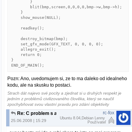
        }

        blit(bmp,screen,0,0,0,0,bmp->w,bmp->h);

    }

    show_mouse(NULL);

    readkey();

    destroy_bitmap(bmp);

    set_gfx_mode(GFX_TEXT, 0, 0, 0, 0);

    allegro_exit();

    return 0;

}

Pozn: Ano, uvedomujem si, ze to ma daleko od idealneho
kodu, ale na skusku to postaci.
Strach dát najevo své pocity a zjednat si u druhých respekt je
jedním z problémů civilizovaného člověka, který se naučil
zpochybňovat svou vlastní pravdu pro zdání objektivity
rc-fox
Re: C problem s allgero
Ubuntu 8.04,Debian Lenny
25.06.2008 | 15:29
Používateľ