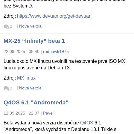
bez SystemD.
Zdroj:
https://www.devuan.org/get-devuan
|
Nová verzia
2
MX-25 “Infinity” beta 1
22.09.2025 | 08:40
|
redhawk1975
Ludia okolo MX linuxu uvolnili na testovanie prvé ISO MX
linuxu postavené na Debian 13.
Zdroj:
MX linux
|
Nová verzia
2
Q4OS 6.1 "Andromeda"
12.09.2025 | 22:07
|
Pavel
Bola vydaná nová verzia distribúcie
Q4OS
6.1
"Andromeda", ktorá vychádza z Debianu 13.1 Trixie s