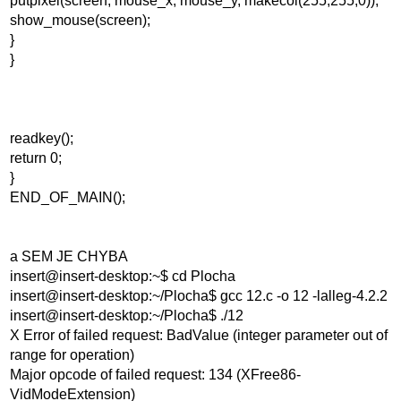
putpixel(screen, mouse_x, mouse_y, makecol(255,255,0));
show_mouse(screen);
}
}
readkey();
return 0;
}
END_OF_MAIN();
a SEM JE CHYBA
insert@insert-desktop:~$ cd Plocha
insert@insert-desktop:~/Plocha$ gcc 12.c -o 12 -lalleg-4.2.2
insert@insert-desktop:~/Plocha$ ./12
X Error of failed request: BadValue (integer parameter out of
range for operation)
Major opcode of failed request: 134 (XFree86-
VidModeExtension)