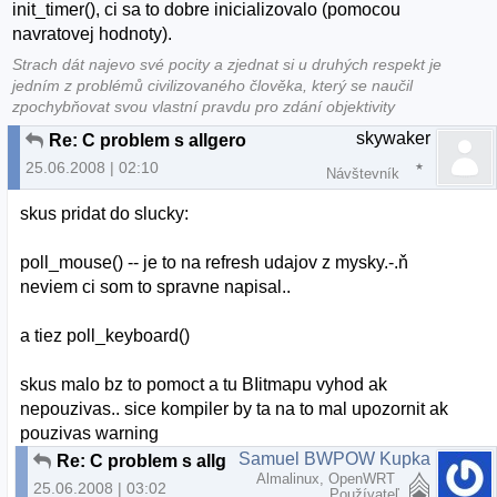
init_timer(), ci sa to dobre inicializovalo (pomocou
navratovej hodnoty).
Strach dát najevo své pocity a zjednat si u druhých respekt je
jedním z problémů civilizovaného člověka, který se naučil
zpochybňovat svou vlastní pravdu pro zdání objektivity
skywaker
Re: C problem s allgero
25.06.2008 | 02:10
Návštevník
skus pridat do slucky:
poll_mouse() -- je to na refresh udajov z mysky.-.ň
neviem ci som to spravne napisal..
a tiez poll_keyboard()
skus malo bz to pomoct a tu BIitmapu vyhod ak
nepouzivas.. sice kompiler by ta na to mal upozornit ak
pouzivas warning
Samuel BWPOW Kupka
Re: C problem s allgero
Almalinux, OpenWRT
25.06.2008 | 03:02
Používateľ