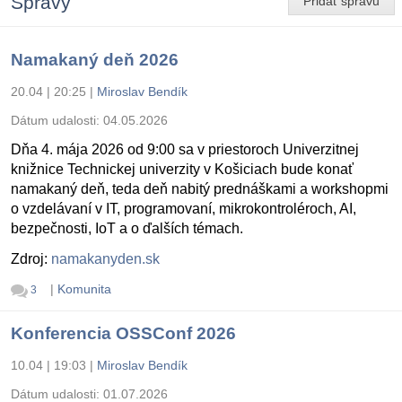
Správy
Pridať správu
Namakaný deň 2026
20.04 | 20:25
|
Miroslav Bendík
Dátum udalosti:
04.05.2026
Dňa 4. mája 2026 od 9:00 sa v priestoroch Univerzitnej
knižnice Technickej univerzity v Košiciach bude konať
namakaný deň, teda deň nabitý prednáškami a workshopmi
o vzdelávaní v IT, programovaní, mikrokontroléroch, AI,
bezpečnosti, IoT a o ďalších témach.
Zdroj:
namakanyden.sk
|
Komunita
3
Konferencia OSSConf 2026
10.04 | 19:03
|
Miroslav Bendík
Dátum udalosti:
01.07.2026