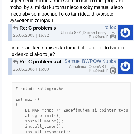
super hento mi ide a robi skoro to iste co moj program
mohol by si mi dat ku tomu nieco akoby manual alebo
nieco aby som pochpoil o co tam ide... dikyprsote
vysvetlenie zdrojaku
rc-fox
Re: C problem s allgero
Ubuntu 8.04,Debian Lenny
25.06.2008 | 15:32
Používateľ
inac staci ked napises ku tomu blit... atd... ci to tvori to
okienko ci ako to je?
Samuel BWPOW Kupka
Re: C problem s allgero
Almalinux, OpenWRT
25.06.2008 | 16:00
Používateľ
#include <allegro.h>

int main()

{

    BITMAP *bmp; /* Zadefinujem si pointer typu BI
    allegro_init();

    install_mouse();

    install_timer();

    install_keyboard();
