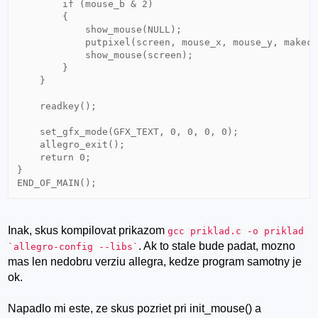
        if (mouse_b & 2)

        {

            show_mouse(NULL);

            putpixel(screen, mouse_x, mouse_y, makeco
            show_mouse(screen);

        }

    }

    readkey();

    set_gfx_mode(GFX_TEXT, 0, 0, 0, 0);

    allegro_exit();

    return 0;

}

Inak, skus kompilovat prikazom
gcc priklad.c -o priklad
. Ak to stale bude padat, mozno
`allegro-config --libs`
mas len nedobru verziu allegra, kedze program samotny je
ok.
Napadlo mi este, ze skus pozriet pri init_mouse() a