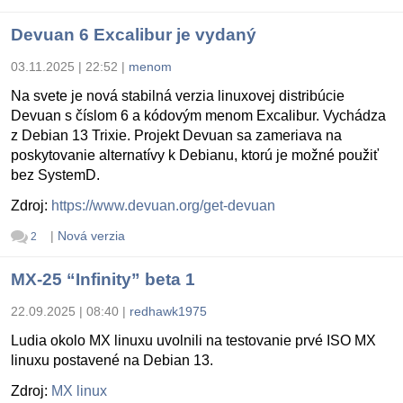
Devuan 6 Excalibur je vydaný
03.11.2025 | 22:52
|
menom
Na svete je nová stabilná verzia linuxovej distribúcie
Devuan s číslom 6 a kódovým menom Excalibur. Vychádza
z Debian 13 Trixie. Projekt Devuan sa zameriava na
poskytovanie alternatívy k Debianu, ktorú je možné použiť
bez SystemD.
Zdroj:
https://www.devuan.org/get-devuan
|
Nová verzia
2
MX-25 “Infinity” beta 1
22.09.2025 | 08:40
|
redhawk1975
Ludia okolo MX linuxu uvolnili na testovanie prvé ISO MX
linuxu postavené na Debian 13.
Zdroj:
MX linux