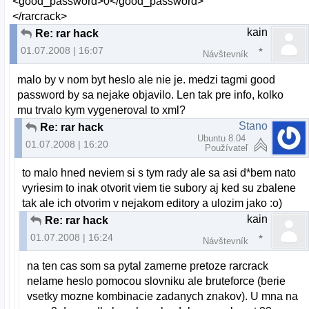
<good_password>0</good_password>
</rarcrack>
kain
Re: rar hack
01.07.2008 | 16:07
Návštevník
malo by v nom byt heslo ale nie je. medzi tagmi good
password by sa nejake objavilo. Len tak pre info, kolko
mu trvalo kym vygeneroval to xml?
Stano
Re: rar hack
Ubuntu 8.04
01.07.2008 | 16:20
Používateľ
to malo hned neviem si s tym rady ale sa asi d*bem nato
vyriesim to inak otvorit viem tie subory aj ked su zbalene
tak ale ich otvorim v nejakom editory a ulozim jako :o)
kain
Re: rar hack
01.07.2008 | 16:24
Návštevník
na ten cas som sa pytal zamerne pretoze rarcrack
nelame heslo pomocou slovniku ale bruteforce (berie
vsetky mozne kombinacie zadanych znakov). U mna na