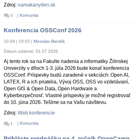
Zdroj:
namakanyden.sk
|
Komunita
3
Konferencia OSSConf 2026
10.04 | 19:03
|
Miroslav Bendík
Dátum udalosti:
01.07.2026
Aj tento rok sa na Fakulte riadenia a informatiky Žilinskej
Univerzity v dňoch 1-3. júla 2026 bude konať konferencia
OSSConf. Príspevky budú zaradené v sekciách: Open AI,
LATEX, R a ich priatelia, Vývoj OSS, OSS vo vzdelávaní,
Open GIS & Open Data, Open Hardware a
Kyberbezpečnosť. Vlastné príspevky je možné registrovať
do 10. júna 2026. Tešíme sa na Vašu návštevu.
Zdroj:
Web konferencie
|
Komunita
1
Prihláste prednášku na 4. ročník OpenCamp