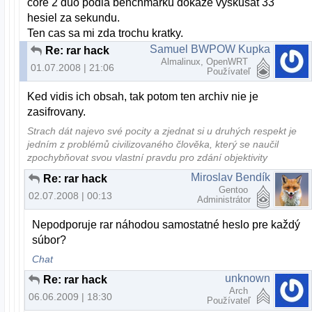
core 2 duo podla benchmarku dokaze vyskusat 33
hesiel za sekundu.
Ten cas sa mi zda trochu kratky.
Samuel BWPOW Kupka
Re: rar hack
Almalinux, OpenWRT
01.07.2008 | 21:06
Používateľ
Ked vidis ich obsah, tak potom ten archiv nie je
zasifrovany.
Strach dát najevo své pocity a zjednat si u druhých respekt je
jedním z problémů civilizovaného člověka, který se naučil
zpochybňovat svou vlastní pravdu pro zdání objektivity
Miroslav Bendík
Re: rar hack
Gentoo
02.07.2008 | 00:13
Administrátor
Nepodporuje rar náhodou samostatné heslo pre každý
súbor?
Chat
unknown
Re: rar hack
Arch
06.06.2009 | 18:30
Používateľ