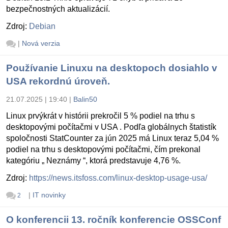
bezpečnostných aktualizácií.
Zdroj:
Debian
|
Nová verzia
Používanie Linuxu na desktopoch dosiahlo v
USA rekordnú úroveň.
21.07.2025 | 19:40
|
Balin50
Linux prvýkrát v histórii prekročil 5 % podiel na trhu s
desktopovými počítačmi v USA . Podľa globálnych štatistík
spoločnosti StatCounter za jún 2025 má Linux teraz 5,04 %
podiel na trhu s desktopovými počítačmi, čím prekonal
kategóriu „ Neznámy “, ktorá predstavuje 4,76 %.
Zdroj:
https://news.itsfoss.com/linux-desktop-usage-usa/
|
IT novinky
2
O konferencii 13. ročník konferencie OSSConf