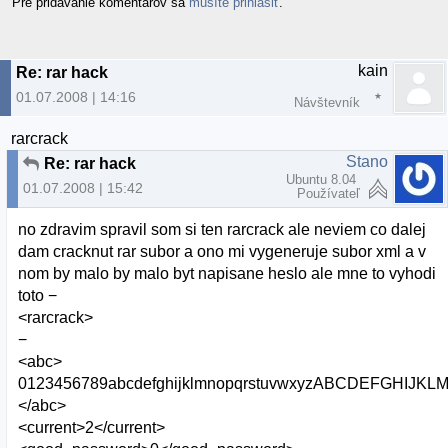
Pre pridávanie komentárov sa
musíte prihlásiť
.
kain
Re: rar hack
01.07.2008 | 14:16
Návštevník
rarcrack
Stano
Re: rar hack
Ubuntu 8.04
01.07.2008 | 15:42
Používateľ
no zdravim spravil som si ten rarcrack ale neviem co dalej
dam cracknut rar subor a ono mi vygeneruje subor xml a v
nom by malo by malo byt napisane heslo ale mne to vyhodi
toto −
<rarcrack>
−
<abc>
0123456789abcdefghijklmnopqrstuvwxyzABCDEFGHI
</abc>
<current>2</current>