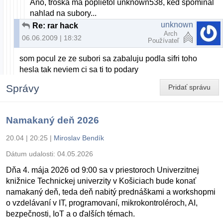
Ano, troska ma poplietol unknown538, ked spominal
nahlad na subory...
unknown
Re: rar hack
Arch
06.06.2009 | 18:32
Používateľ
som pocul ze ze subori sa zabaluju podla sifri toho
hesla tak neviem ci sa ti to podary
Správy
Pridať správu
Namakaný deň 2026
20.04 | 20:25
|
Miroslav Bendík
Dátum udalosti:
04.05.2026
Dňa 4. mája 2026 od 9:00 sa v priestoroch Univerzitnej
knižnice Technickej univerzity v Košiciach bude konať
namakaný deň, teda deň nabitý prednáškami a workshopmi
o vzdelávaní v IT, programovaní, mikrokontroléroch, AI,
bezpečnosti, IoT a o ďalších témach.