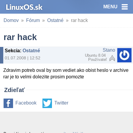
MENU
Domov
Fórum
Ostatné
rar hack
rar hack
Stano
Sekcia
:
Ostatné
Ubuntu 8.04
01.07.2008 | 12:52
Používateľ
Zdravim potreb oval by som vediet ako obist heslo v archive
rar je to velmi dolezite prosim pomozte
Zdieľať
Facebook
Twitter