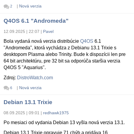
|
Nová verzia
2
Q4OS 6.1 "Andromeda"
12.09.2025 | 22:07
|
Pavel
Bola vydaná nová verzia distribúcie
Q4OS
6.1
"Andromeda", ktorá vychádza z Debianu 13.1 Trixie s
desktopom Plasma alebo Trinity. Bude k dispozícii len pre
64 bit architektúru, pre 32 bit sa odporúča staršia verzia
Q4OS 5 "Aquarius".
Zdroj:
DistroWatch.com
|
Nová verzia
6
Debian 13.1 Trixie
08.09.2025 | 09:01
|
redhawk1975
Po mesiaci od vydania Debian 13 vyšla nová verzia 13.1.
Debian 13.1 Trixie opravuje 71 chýb a pridáva 16