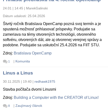
24.01 | 14:45
|
MarekGalinski
Dátum udalosti:
25.04.2026
Štvrtý ročník Bratislava OpenCamp pozná svoj termín a je
spustená možnosť prihlasovať príspevky. Podujatie sa
zameriava na témy otvorených technológii, otvoreného
softvéru, otvorených dát, ale aj otvorenej verejnej správy a
podobne. Podujatie sa uskutoční 25.4.2026 na FIIT STU.
Zdroj:
Bratislava OpenCamp
|
Komunita
1
Linus a Linus
30.11.2025 | 19:40
|
redhawk1975
Stavba počítača dvomi Linusmi
Zdroj:
Building a Computer with the CREATOR of Linux!
|
Zaujímavý článok
8