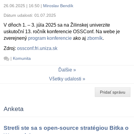
26.06.2025 | 16:50
|
Miroslav Bendík
Dátum udalosti:
01.07.2025
V dňoch 1. – 3. júla 2025 sa na Žilinskej univerzite
uskutoční 13. ročník konferencie OSSConf. Na webe je
zverejnený
program konferencie
ako aj
zborník
.
Zdroj:
ossconf.fri.uniza.sk
|
Komunita
Ďalšie
Všetky udalosti
Pridať správu
Anketa
Stretli ste sa s open-source stratégiou Bitka o