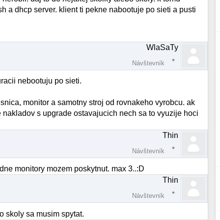
 a dhcp server. klient ti pekne nabootuje po sieti a pusti
WlaSaTy
Návštevník
uracii nebootuju po sieti.
nica, monitor a samotny stroj od rovnakeho vyrobcu. ak
 nakladov s upgrade ostavajucich nech sa to vyuzije hoci
Thin
Návštevník
ipadne monitory mozem poskytnut. max 3..:D
Thin
Návštevník
o skoly sa musim spytat.