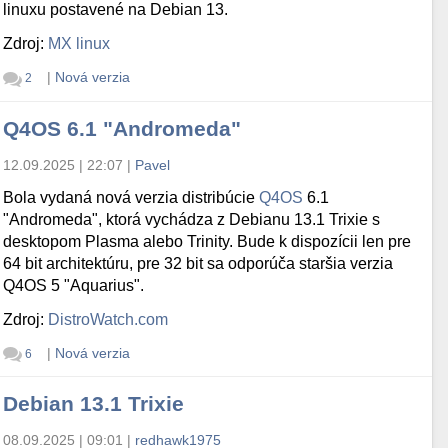
linuxu postavené na Debian 13.
Zdroj:
MX linux
|
Nová verzia
2
Q4OS 6.1 "Andromeda"
12.09.2025 | 22:07
|
Pavel
Bola vydaná nová verzia distribúcie
Q4OS
6.1
"Andromeda", ktorá vychádza z Debianu 13.1 Trixie s
desktopom Plasma alebo Trinity. Bude k dispozícii len pre
64 bit architektúru, pre 32 bit sa odporúča staršia verzia
Q4OS 5 "Aquarius".
Zdroj:
DistroWatch.com
|
Nová verzia
6
Debian 13.1 Trixie
08.09.2025 | 09:01
|
redhawk1975