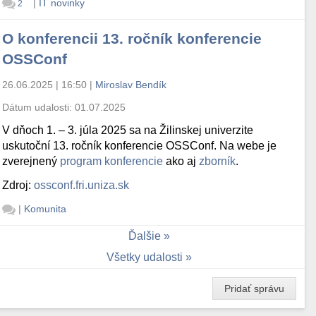
|
IT novinky
2
O konferencii 13. ročník konferencie
OSSConf
26.06.2025 | 16:50
|
Miroslav Bendík
Dátum udalosti:
01.07.2025
V dňoch 1. – 3. júla 2025 sa na Žilinskej univerzite
uskutoční 13. ročník konferencie OSSConf. Na webe je
zverejnený
program konferencie
ako aj
zborník
.
Zdroj:
ossconf.fri.uniza.sk
|
Komunita
Ďalšie
Všetky udalosti
Pridať správu