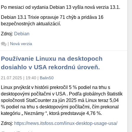
Po mesiaci od vydania Debian 13 vyšla nová verzia 13.1.
Debian 13.1 Trixie opravuje 71 chýb a pridáva 16
bezpečnostných aktualizácií.
Zdroj:
Debian
|
Nová verzia
Používanie Linuxu na desktopoch
dosiahlo v USA rekordnú úroveň.
21.07.2025 | 19:40
|
Balin50
Linux prvýkrát v histórii prekročil 5 % podiel na trhu s
desktopovými počítačmi v USA . Podľa globálnych štatistík
spoločnosti StatCounter za jún 2025 má Linux teraz 5,04
% podiel na trhu s desktopovými počítačmi, čím prekonal
kategóriu „ Neznámy “, ktorá predstavuje 4,76 %.
Zdroj:
https://news.itsfoss.com/linux-desktop-usage-usa/