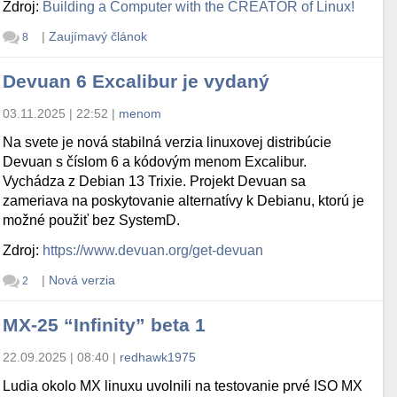
Zdroj:
Building a Computer with the CREATOR of Linux!
|
Zaujímavý článok
8
Devuan 6 Excalibur je vydaný
03.11.2025 | 22:52
|
menom
Na svete je nová stabilná verzia linuxovej distribúcie
Devuan s číslom 6 a kódovým menom Excalibur.
Vychádza z Debian 13 Trixie. Projekt Devuan sa
zameriava na poskytovanie alternatívy k Debianu, ktorú je
možné použiť bez SystemD.
Zdroj:
https://www.devuan.org/get-devuan
|
Nová verzia
2
MX-25 “Infinity” beta 1
22.09.2025 | 08:40
|
redhawk1975
Ludia okolo MX linuxu uvolnili na testovanie prvé ISO MX