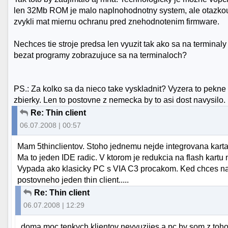
len 32Mb ROM je malo naplnohodnotny system, ale otazkou 
zvykli mat miernu ochranu pred znehodnotenim firmware.
Nechces tie stroje predsa len vyuzit tak ako sa na terminal
bezat programy zobrazujuce sa na terminaloch?
PS.: Za kolko sa da nieco take vyskladnit? Vyzera to pekn
zbierky. Len to postovne z nemecka by to asi dost navysilo.
Re: Thin client
06.07.2008 | 00:57
Mam 5thinclientov. Stoho jednemu nejde integrovana karta. 
Ma to jeden IDE radic. V ktorom je redukcia na flash kartu
Vypada ako klasicky PC s VIA C3 procakom. Ked chces n
postovneho jeden thin client.....
Re: Thin client
06.07.2008 | 12:29
doma moc tenkych klientov nevyuzijes a pc by som z toho n