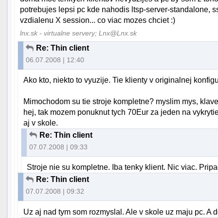
potrebujes lepsi pc kde nahodis ltsp-server-standalone, ssh
vzdialenu X session... co viac mozes chciet :)
lnx.sk - virtualne servery; Lnx@Lnx.sk
Re: Thin client
06.07.2008 | 12:40
Ako kto, niekto to vyuzije. Tie klienty v originalnej konfig
Mimochodom su tie stroje kompletne? myslim mys, klaves
hej, tak mozem ponuknut tych 70Eur za jeden na vykrytie
aj v skole.
Re: Thin client
07.07.2008 | 09:33
Stroje nie su kompletne. Iba tenky klient. Nic viac. Pr
Re: Thin client
07.07.2008 | 09:32
Uz aj nad tym som rozmyslal. Ale v skole uz maju pc. A d