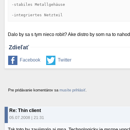
-stabiles Metallgehäuse

Dalo by sa s tym nieco robit? Ake distro by som na to naho
Zdieľať
Facebook
Twitter
Pre pridávanie komentárov sa
musíte prihlásiť
.
Re: Thin client
05.07.2008 | 21:31
Tak toto by zaujimalo aj mna. Technologicky je mozne vopcha