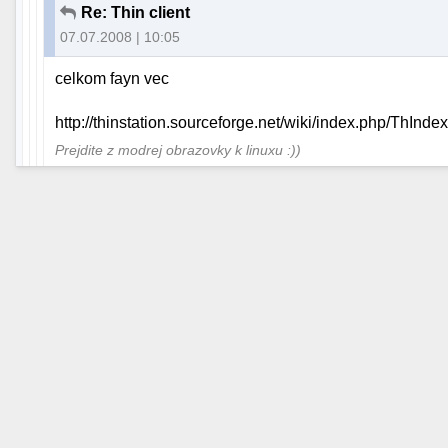
Re: Thin client
07.07.2008 | 10:05
celkom fayn vec
http://thinstation.sourceforge.net/wiki/index.php/ThInde
Prejdite z modrej obrazovky k linuxu :))