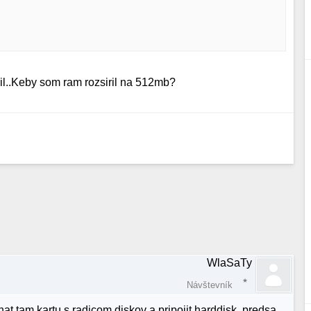
dil..Keby som ram rozsiril na 512mb?
WlaSaTy
Návštevník
t tam kartu s radicom diskov a pripojit harddisk, predsa