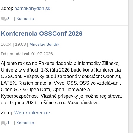
Zdroj:
namakanyden.sk
|
Komunita
3
Konferencia OSSConf 2026
10.04 | 19:03
|
Miroslav Bendík
Dátum udalosti:
01.07.2026
Aj tento rok sa na Fakulte riadenia a informatiky Žilinskej
Univerzity v dňoch 1-3. júla 2026 bude konať konferencia
OSSConf. Príspevky budú zaradené v sekciách: Open AI,
LATEX, R a ich priatelia, Vývoj OSS, OSS vo vzdelávaní,
Open GIS & Open Data, Open Hardware a
Kyberbezpečnosť. Vlastné príspevky je možné registrovať
do 10. júna 2026. Tešíme sa na Vašu návštevu.
Zdroj:
Web konferencie
|
Komunita
1