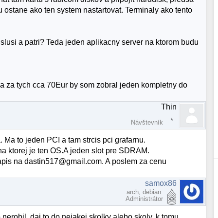
ostane ako ten system nastartovat. Terminaly ako tento
y slusi a patri? Teda jeden aplikacny server na ktorom budu
e a za tych cca 70Eur by som zobral jeden kompletny do
Thin
Návštevník
Ma to jeden PCI a tam strcis pci grafarnu.
 na ktorej je ten OS.A jeden slot pre SDRAM.
apis na dastin517@gmail.com. A poslem za cenu
samox86
arch, debian
Administrátor
erobil. daj to do nejakej skolky alebo skoly. k tomu