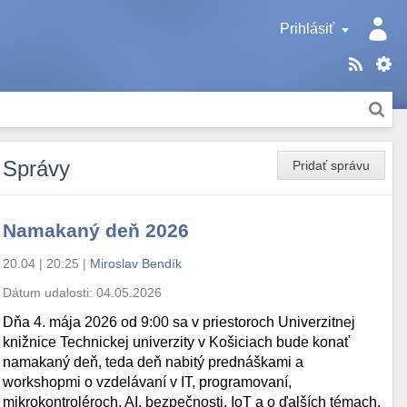
Prihlásiť
Správy
Pridať správu
Namakaný deň 2026
20.04 | 20:25
|
Miroslav Bendík
Dátum udalosti:
04.05.2026
Dňa 4. mája 2026 od 9:00 sa v priestoroch Univerzitnej
knižnice Technickej univerzity v Košiciach bude konať
namakaný deň, teda deň nabitý prednáškami a
workshopmi o vzdelávaní v IT, programovaní,
mikrokontroléroch, AI, bezpečnosti, IoT a o ďalších témach.