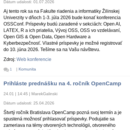
Dátum udalosti:
01.07.2026
Aj tento rok sa na Fakulte riadenia a informatiky Žilinskej
Univerzity v dňoch 1-3. júla 2026 bude konať konferencia
OSSConf. Príspevky budú zaradené v sekciách: Open AI,
LATEX, R a ich priatelia, Vývoj OSS, OSS vo vzdelávaní,
Open GIS & Open Data, Open Hardware a
Kyberbezpečnosť. Vlastné príspevky je možné registrovať
do 10. júna 2026. Tešíme sa na Vašu návštevu.
Zdroj:
Web konferencie
|
Komunita
1
Prihláste prednášku na 4. ročník OpenCamp
24.01 | 14:45
|
MarekGalinski
Dátum udalosti:
25.04.2026
Štvrtý ročník Bratislava OpenCamp pozná svoj termín a je
spustená možnosť prihlasovať príspevky. Podujatie sa
zameriava na témy otvorených technológii, otvoreného