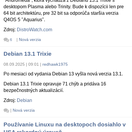
"Andromeda", ktorá vychádza z Debianu 13.1 Trixie s
desktopom Plasma alebo Trinity. Bude k dispozícii len pre
64 bit architektúru, pre 32 bit sa odporúča staršia verzia
Q4OS 5 "Aquarius".
Zdroj:
DistroWatch.com
|
Nová verzia
6
Debian 13.1 Trixie
08.09.2025 | 09:01
|
redhawk1975
Po mesiaci od vydania Debian 13 vyšla nová verzia 13.1.
Debian 13.1 Trixie opravuje 71 chýb a pridáva 16
bezpečnostných aktualizácií.
Zdroj:
Debian
|
Nová verzia
Používanie Linuxu na desktopoch dosiahlo v