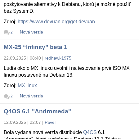
poskytovanie alternatívy k Debianu, ktorú je možné použiť
bez SystemD.
Zdroj:
https://www.devuan.org/get-devuan
|
Nová verzia
2
MX-25 “Infinity” beta 1
22.09.2025 | 08:40
|
redhawk1975
Ludia okolo MX linuxu uvolnili na testovanie prvé ISO MX
linuxu postavené na Debian 13.
Zdroj:
MX linux
|
Nová verzia
2
Q4OS 6.1 "Andromeda"
12.09.2025 | 22:07
|
Pavel
Bola vydaná nová verzia distribúcie
Q4OS
6.1