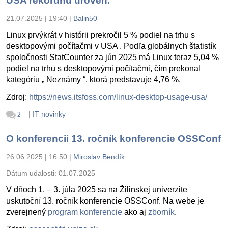
USA rekordnú úroveň.
21.07.2025 | 19:40
|
Balin50
Linux prvýkrát v histórii prekročil 5 % podiel na trhu s
desktopovými počítačmi v USA . Podľa globálnych štatistík
spoločnosti StatCounter za jún 2025 má Linux teraz 5,04 %
podiel na trhu s desktopovými počítačmi, čím prekonal
kategóriu „ Neznámy “, ktorá predstavuje 4,76 %.
Zdroj:
https://news.itsfoss.com/linux-desktop-usage-usa/
|
IT novinky
2
O konferencii 13. ročník konferencie OSSConf
26.06.2025 | 16:50
|
Miroslav Bendík
Dátum udalosti:
01.07.2025
V dňoch 1. – 3. júla 2025 sa na Žilinskej univerzite
uskutoční 13. ročník konferencie OSSConf. Na webe je
zverejnený
program konferencie
ako aj
zborník
.