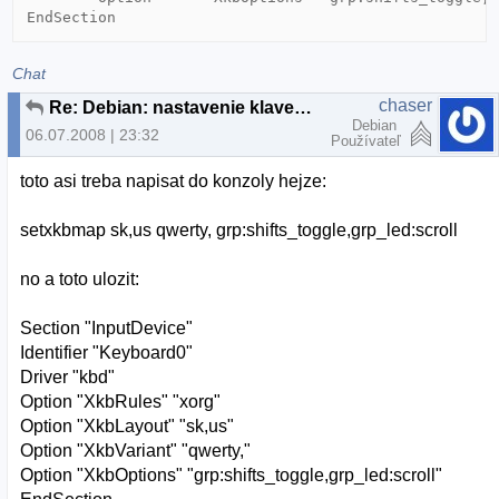
Chat
chaser
Re: Debian: nastavenie klavesnice
Debian
06.07.2008 | 23:32
Používateľ
toto asi treba napisat do konzoly hejze:
setxkbmap sk,us qwerty, grp:shifts_toggle,grp_led:scroll
no a toto ulozit:
Section "InputDevice"
Identifier "Keyboard0"
Driver "kbd"
Option "XkbRules" "xorg"
Option "XkbLayout" "sk,us"
Option "XkbVariant" "qwerty,"
Option "XkbOptions" "grp:shifts_toggle,grp_led:scroll"