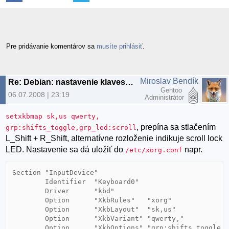
Pre pridávanie komentárov sa
musíte prihlásiť
.
Miroslav Bendík
Re: Debian: nastavenie klavesnice
Gentoo
06.07.2008 | 23:19
Administrátor
setxkbmap sk,us qwerty,
, prepína sa stlačením
grp:shifts_toggle,grp_led:scroll
L_Shift + R_Shift, alternatívne rozloženie indikuje scroll lock
LED. Nastavenie sa dá uložiť do
napr.
/etc/xorg.conf
Section "InputDevice"

        Identifier  "Keyboard0"

        Driver      "kbd"

        Option      "XkbRules"   "xorg"

        Option      "XkbLayout"  "sk,us"

        Option      "XkbVariant" "qwerty,"

        Option      "XkbOptions" "grp:shifts_toggle,g