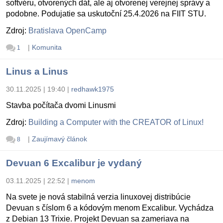
softvéru, otvorených dát, ale aj otvorenej verejnej správy a
podobne. Podujatie sa uskutoční 25.4.2026 na FIIT STU.
Zdroj:
Bratislava OpenCamp
|
Komunita
1
Linus a Linus
30.11.2025 | 19:40
|
redhawk1975
Stavba počítača dvomi Linusmi
Zdroj:
Building a Computer with the CREATOR of Linux!
|
Zaujímavý článok
8
Devuan 6 Excalibur je vydaný
03.11.2025 | 22:52
|
menom
Na svete je nová stabilná verzia linuxovej distribúcie
Devuan s číslom 6 a kódovým menom Excalibur. Vychádza
z Debian 13 Trixie. Projekt Devuan sa zameriava na