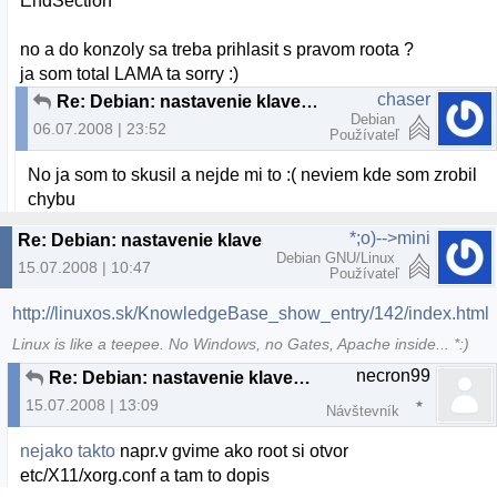
EndSection
no a do konzoly sa treba prihlasit s pravom roota ?
ja som total LAMA ta sorry :)
chaser
Re: Debian: nastavenie klavesnice
Debian
06.07.2008 | 23:52
Používateľ
No ja som to skusil a nejde mi to :( neviem kde som zrobil
chybu
*;o)-->mini
Re: Debian: nastavenie klavesnice
Debian GNU/Linux
15.07.2008 | 10:47
Používateľ
http://linuxos.sk/KnowledgeBase_show_entry/142/index.html
Linux is like a teepee. No Windows, no Gates, Apache inside... *:)
necron99
Re: Debian: nastavenie klavesnice
15.07.2008 | 13:09
Návštevník
nejako takto
napr.v gvime ako root si otvor
etc/X11/xorg.conf a tam to dopis