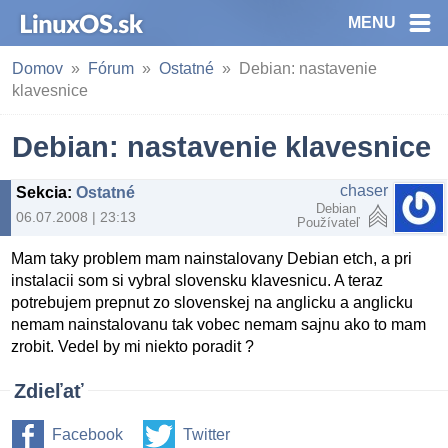
MENU
Domov
Fórum
Ostatné
Debian: nastavenie
klavesnice
Debian: nastavenie klavesnice
chaser
Sekcia
:
Ostatné
Debian
06.07.2008 | 23:13
Používateľ
Mam taky problem mam nainstalovany Debian etch, a pri
instalacii som si vybral slovensku klavesnicu. A teraz
potrebujem prepnut zo slovenskej na anglicku a anglicku
nemam nainstalovanu tak vobec nemam sajnu ako to mam
zrobit. Vedel by mi niekto poradit ?
Zdieľať
Facebook
Twitter