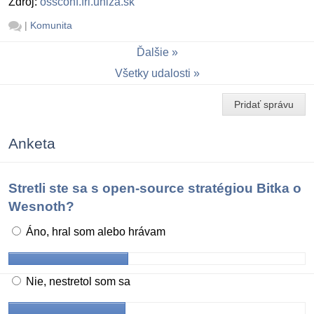
Zdroj:
ossconf.fri.uniza.sk
|
Komunita
Ďalšie
Všetky udalosti
Pridať správu
Anketa
Stretli ste sa s open-source stratégiou Bitka o
Wesnoth?
Áno, hral som alebo hrávam
Nie, nestretol som sa