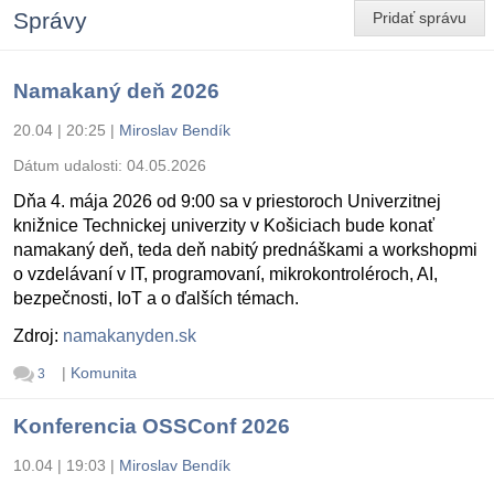
Správy
Pridať správu
Namakaný deň 2026
20.04 | 20:25
|
Miroslav Bendík
Dátum udalosti:
04.05.2026
Dňa 4. mája 2026 od 9:00 sa v priestoroch Univerzitnej
knižnice Technickej univerzity v Košiciach bude konať
namakaný deň, teda deň nabitý prednáškami a workshopmi
o vzdelávaní v IT, programovaní, mikrokontroléroch, AI,
bezpečnosti, IoT a o ďalších témach.
Zdroj:
namakanyden.sk
|
Komunita
3
Konferencia OSSConf 2026
10.04 | 19:03
|
Miroslav Bendík