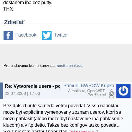
dostanem iba cez putty.
THX
Zdieľať
Facebook
Twitter
Pre pridávanie komentárov sa
musíte prihlásiť
.
Samuel BWPOW Kupka
Re: Vytvorenie usera - pomoc
Almalinux, OpenWRT
22.07.2008 | 17:03
Používateľ
Bez dalsich info sa neda velmi povedat. V ssh napriklad
moze byt explicitne vymenovany zoznam userov, ktori sa
mozu prihlasit (alebo moze byt nastavenie iba prihlasenie
klucom) a v ftp detto. Takze bez konfigov tazko povedat.
Skus niekam pastnut napriklad
a
/etc/passwd