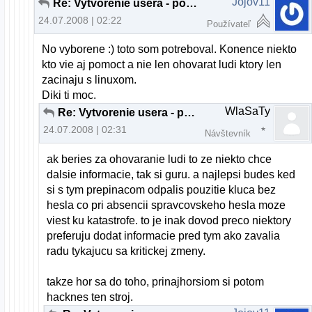
Jojov11
Re: Vytvorenie usera - pomoc
24.07.2008 | 02:22
Používateľ
No vyborene :) toto som potreboval. Konence niekto
kto vie aj pomoct a nie len ohovarat ludi ktory len
zacinaju s linuxom.
Diki ti moc.
WlaSaTy
Re: Vytvorenie usera - pomoc
24.07.2008 | 02:31
Návštevník
ak beries za ohovaranie ludi to ze niekto chce
dalsie informacie, tak si guru. a najlepsi budes ked
si s tym prepinacom odpalis pouzitie kluca bez
hesla co pri absencii spravcovskeho hesla moze
viest ku katastrofe. to je inak dovod preco niektory
preferuju dodat informacie pred tym ako zavalia
radu tykajucu sa kritickej zmeny.
takze hor sa do toho, prinajhorsiom si potom
hacknes ten stroj.