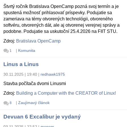
Štvrtý ročník Bratislava OpenCamp pozná svoj termín a je
spustená možnosť prihlasovať príspevky. Podujatie sa
zameriava na témy otvorených technológii, otvoreného
softvéru, otvorených dát, ale aj otvorenej verejnej správy a
podobne. Podujatie sa uskutoční 25.4.2026 na FIIT STU.
Zdroj:
Bratislava OpenCamp
|
Komunita
1
Linus a Linus
30.11.2025 | 19:40
|
redhawk1975
Stavba počítača dvomi Linusmi
Zdroj:
Building a Computer with the CREATOR of Linux!
|
Zaujímavý článok
8
Devuan 6 Excalibur je vydaný
03.11.2025 | 22:52
|
menom