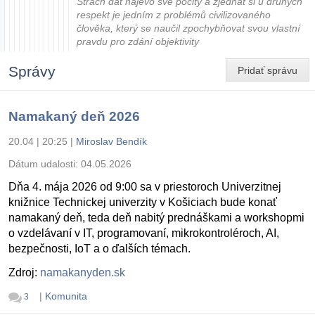
Strach dát najevo své pocity a zjednat si u druhých
respekt je jedním z problémů civilizovaného
člověka, který se naučil zpochybňovat svou vlastní
pravdu pro zdání objektivity
Správy
Pridať správu
Namakaný deň 2026
20.04 | 20:25
|
Miroslav Bendík
Dátum udalosti:
04.05.2026
Dňa 4. mája 2026 od 9:00 sa v priestoroch Univerzitnej
knižnice Technickej univerzity v Košiciach bude konať
namakaný deň, teda deň nabitý prednáškami a workshopmi
o vzdelávaní v IT, programovaní, mikrokontroléroch, AI,
bezpečnosti, IoT a o ďalších témach.
Zdroj:
namakanyden.sk
|
Komunita
3