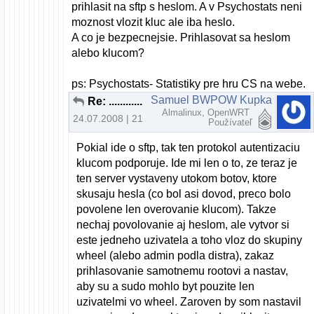
prihlasit na sftp s heslom. A v Psychostats neni
moznost vlozit kluc ale iba heslo.
A co je bezpecnejsie. Prihlasovat sa heslom
alebo klucom?
ps: Psychostats- Statistiky pre hru CS na webe.
Samuel BWPOW Kupka
Re: ............
Almalinux, OpenWRT
24.07.2008 | 21:01
Používateľ
Pokial ide o sftp, tak ten protokol autentizaciu
klucom podporuje. Ide mi len o to, ze teraz je
ten server vystaveny utokom botov, ktore
skusaju hesla (co bol asi dovod, preco bolo
povolene len overovanie klucom). Takze
nechaj povolovanie aj heslom, ale vytvor si
este jedneho uzivatela a toho vloz do skupiny
wheel (alebo admin podla distra), zakaz
prihlasovanie samotnemu rootovi a nastav,
aby su a sudo mohlo byt pouzite len
uzivatelmi vo wheel. Zaroven by som nastavil