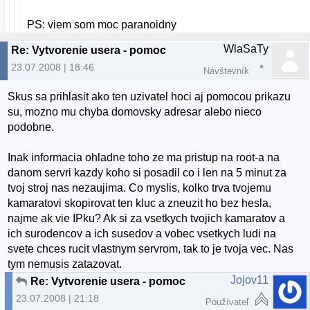
PS: viem som moc paranoidny
WlaSaTy
Re: Vytvorenie usera - pomoc
23.07.2008 | 18:46
Návštevník
Skus sa prihlasit ako ten uzivatel hoci aj pomocou prikazu
su, mozno mu chyba domovsky adresar alebo nieco
podobne.
Inak informacia ohladne toho ze ma pristup na root-a na
danom servri kazdy koho si posadil co i len na 5 minut za
tvoj stroj nas nezaujima. Co myslis, kolko trva tvojemu
kamaratovi skopirovat ten kluc a zneuzit ho bez hesla,
najme ak vie IPku? Ak si za vsetkych tvojich kamaratov a
ich surodencov a ich susedov a vobec vsetkych ludi na
svete chces rucit vlastnym servrom, tak to je tvoja vec. Nas
tym nemusis zatazovat.
Jojov11
Re: Vytvorenie usera - pomoc
23.07.2008 | 21:18
Používateľ