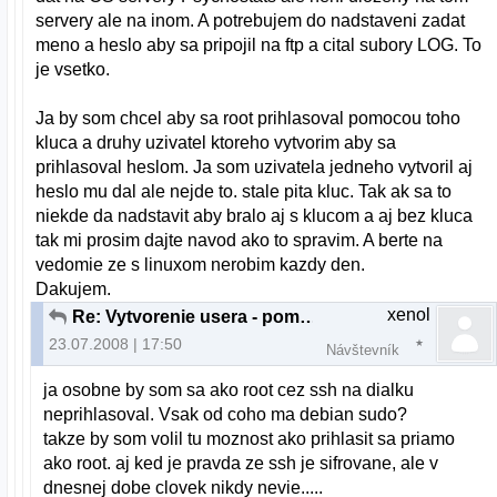
servery ale na inom. A potrebujem do nadstaveni zadat
meno a heslo aby sa pripojil na ftp a cital subory LOG. To
je vsetko.
Ja by som chcel aby sa root prihlasoval pomocou toho
kluca a druhy uzivatel ktoreho vytvorim aby sa
prihlasoval heslom. Ja som uzivatela jedneho vytvoril aj
heslo mu dal ale nejde to. stale pita kluc. Tak ak sa to
niekde da nadstavit aby bralo aj s klucom a aj bez kluca
tak mi prosim dajte navod ako to spravim. A berte na
vedomie ze s linuxom nerobim kazdy den.
Dakujem.
xenol
Re: Vytvorenie usera - pomoc
23.07.2008 | 17:50
Návštevník
ja osobne by som sa ako root cez ssh na dialku
neprihlasoval. Vsak od coho ma debian sudo?
takze by som volil tu moznost ako prihlasit sa priamo
ako root. aj ked je pravda ze ssh je sifrovane, ale v
dnesnej dobe clovek nikdy nevie.....