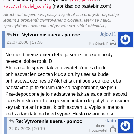
(napriklad do pastebin.com)
/etc/ssh/sshd_config
Strach dát najevo své pocity a zjednat si u druhých respekt je
jedním z problémů civilizovaného člověka, který se naučil
zpochybňovat svou vlastní pravdu pro zdání objektivity
Jojov11
Re: Vytvorenie usera - pomoc
22.07.2008 | 17:58
Používateľ
No moc ti nerozumiem lebo ja som s linoxom nikdy
nevedel dobre robit :D
Ale da sa to spravit tak ze uzivatel Root sa bude
prihlasovat len cez ten kluc a druhy user sa bude
prihlasovat cez heslo? Ak hej tak mi popis co kde treba
nadstavit a ja to skusim.(ale co najpodrobnejsie pls ).
Pravdepodobne je to nadstavene tak ze sa da prihlasovat
iba s tym klucom. Lebo pokym nedam do puttyho ten subor
key tak ma ani nepusti k prihlasovaniu. Vypita si meno a
ked zadam tak ma hned vypne. Heslo uz ani nepita.
Plado
Re: Vytvorenie usera - pomoc
ubuntu
22.07.2008 | 20:19
Používateľ