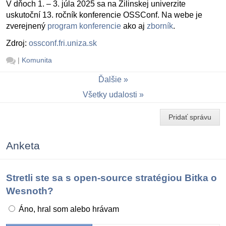
V dňoch 1. – 3. júla 2025 sa na Žilinskej univerzite
uskutoční 13. ročník konferencie OSSConf. Na webe je
zverejnený
program konferencie
ako aj
zborník
.
Zdroj:
ossconf.fri.uniza.sk
|
Komunita
Ďalšie
Všetky udalosti
Pridať správu
Anketa
Stretli ste sa s open-source stratégiou Bitka o
Wesnoth?
Áno, hral som alebo hrávam