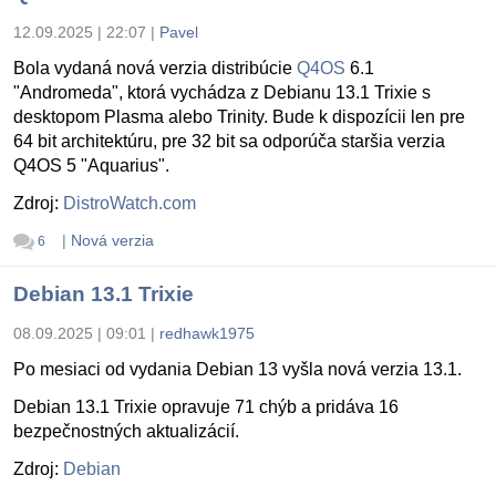
12.09.2025 | 22:07
|
Pavel
Bola vydaná nová verzia distribúcie
Q4OS
6.1
"Andromeda", ktorá vychádza z Debianu 13.1 Trixie s
desktopom Plasma alebo Trinity. Bude k dispozícii len pre
64 bit architektúru, pre 32 bit sa odporúča staršia verzia
Q4OS 5 "Aquarius".
Zdroj:
DistroWatch.com
|
Nová verzia
6
Debian 13.1 Trixie
08.09.2025 | 09:01
|
redhawk1975
Po mesiaci od vydania Debian 13 vyšla nová verzia 13.1.
Debian 13.1 Trixie opravuje 71 chýb a pridáva 16
bezpečnostných aktualizácií.
Zdroj:
Debian