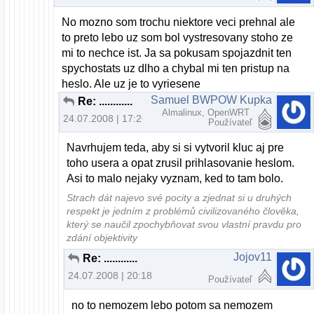
No mozno som trochu niektore veci prehnal ale
to preto lebo uz som bol vystresovany stoho ze
mi to nechce ist. Ja sa pokusam spojazdnit ten
spychostats uz dlho a chybal mi ten pristup na
heslo. Ale uz je to vyriesene
Samuel BWPOW Kupka
Re: ............
Almalinux, OpenWRT
24.07.2008 | 17:26
Používateľ
Navrhujem teda, aby si si vytvoril kluc aj pre
toho usera a opat zrusil prihlasovanie heslom.
Asi to malo nejaky vyznam, ked to tam bolo.
Strach dát najevo své pocity a zjednat si u druhých
respekt je jedním z problémů civilizovaného člověka,
který se naučil zpochybňovat svou vlastní pravdu pro
zdání objektivity
Jojov11
Re: ............
24.07.2008 | 20:18
Používateľ
no to nemozem lebo potom sa nemozem