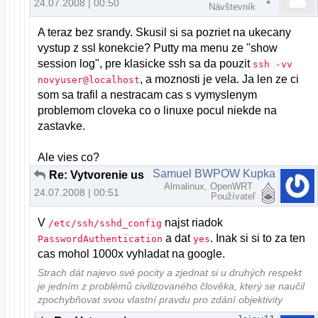
24.07.2008 | 00:50
Návštevník
A teraz bez srandy. Skusil si sa pozriet na ukecany
vystup z ssl konekcie? Putty ma menu ze "show
session log", pre klasicke ssh sa da pouzit
ssh -vv
, a moznosti je vela. Ja len ze ci
novyuser@localhost
som sa trafil a nestracam cas s vymyslenym
problemom cloveka co o linuxe pocul niekde na
zastavke.
Ale vies co?
Samuel BWPOW Kupka
Re: Vytvorenie usera - pomoc
Almalinux, OpenWRT
24.07.2008 | 00:51
Používateľ
V
najst riadok
/etc/ssh/sshd_config
a dat
. Inak si si to za ten
PasswordAuthentication
yes
cas mohol 1000x vyhladat na google.
Strach dát najevo své pocity a zjednat si u druhých respekt
je jedním z problémů civilizovaného člověka, který se naučil
zpochybňovat svou vlastní pravdu pro zdání objektivity