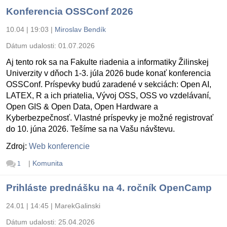
Konferencia OSSConf 2026
10.04 | 19:03
|
Miroslav Bendík
Dátum udalosti:
01.07.2026
Aj tento rok sa na Fakulte riadenia a informatiky Žilinskej
Univerzity v dňoch 1-3. júla 2026 bude konať konferencia
OSSConf. Príspevky budú zaradené v sekciách: Open AI,
LATEX, R a ich priatelia, Vývoj OSS, OSS vo vzdelávaní,
Open GIS & Open Data, Open Hardware a
Kyberbezpečnosť. Vlastné príspevky je možné registrovať
do 10. júna 2026. Tešíme sa na Vašu návštevu.
Zdroj:
Web konferencie
|
Komunita
1
Prihláste prednášku na 4. ročník OpenCamp
24.01 | 14:45
|
MarekGalinski
Dátum udalosti:
25.04.2026