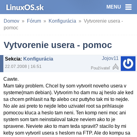
MENU
Domov
Fórum
Konfigurácia
Vytvorenie usera -
pomoc
Vytvorenie usera - pomoc
Jojov11
Sekcia
:
Konfigurácia
22.07.2008 | 16:51
Používateľ
Cawte.
Mam taky problem. Chcel by som vytvorit noveho usera v
systeme(mam debian). Vytvorim ho dam mu aj heslo ale ked
sa chcem prihlasit na ftp alebo cez puttyho tak mi to nejde.
No ale asi preto to nejde lebo uzivatel root sa prihlasuje
pomocou kluca a heslo tam neni. Ten komp neni moc ani
system som tam neinstaloval takze neviem ako to je
spravene. Neviete ako to mam teda spravit? stacilo by mi
keby som vytvoril usera s heslom na FTP. Ale do kompu sa