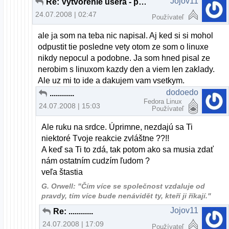
Jojov11
Re: Vytvorenie usera - pomoc
24.07.2008 | 02:47
Používateľ
ale ja som na teba nic napisal. Aj ked si si mohol
odpustit tie posledne vety otom ze som o linuxe
nikdy nepocul a podobne. Ja som hned pisal ze
nerobim s linuxom kazdy den a viem len zaklady.
Ale uz mi to ide a dakujem vam vsetkym.
dodoedo
............
Fedora Linux
24.07.2008 | 15:03
Používateľ
Ale ruku na srdce. Úprimne, nezdajú sa Ti
niektoré Tvoje reakcie zvláštne ??!!
A keď sa Ti to zdá, tak potom ako sa musia zdať
nám ostatním cudzím ľudom ?
veľa štastia
G. Orwell: "Čím více se společnost vzdaluje od
pravdy, tím více bude nenávidět ty, kteří ji říkají."
Jojov11
Re: ............
24.07.2008 | 17:09
Používateľ