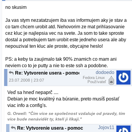
no skusim
Ja vas stym nezatatzujem iba vas informujem aky je stav a
co tam chcem urobit atd. Nehovorim ze mat prihlasovanie
cez kluc je najlepsia vec na svete. Ja som to take sproste
dostal a potrebujem tam urobit este jedneho usera ale aby
nepouzival ten kluc ale proste, obycajne heslo!
PS: a keby ta zaujimalo tak 90% znamich co mam ani
neviem co to je putty a nie to este ssh a podobne.
dodoedo
Re: Vytvorenie usera - pomoc
Fedora Linux
23.07.2008 | 23:07
Používateľ
Veď sa hneď nepaprč ....
Debian je moc kvalitný na búranie, preto musíš poslať
viac info a config's.
G. Orwell: "Čím více se společnost vzdaluje od pravdy, tím
více bude nenávidět ty, kteří ji říkají."
Jojov11
Re: Vytvorenie usera - pomoc