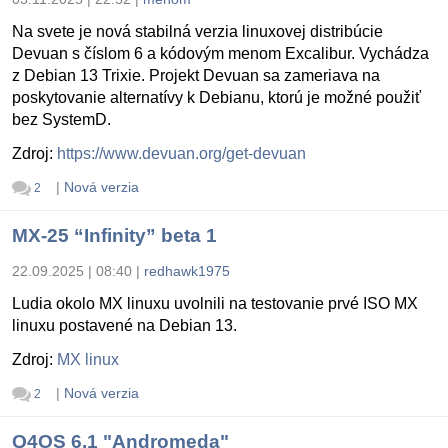
Na svete je nová stabilná verzia linuxovej distribúcie
Devuan s číslom 6 a kódovým menom Excalibur. Vychádza
z Debian 13 Trixie. Projekt Devuan sa zameriava na
poskytovanie alternatívy k Debianu, ktorú je možné použiť
bez SystemD.
Zdroj:
https://www.devuan.org/get-devuan
|
Nová verzia
2
MX-25 “Infinity” beta 1
22.09.2025 | 08:40
|
redhawk1975
Ludia okolo MX linuxu uvolnili na testovanie prvé ISO MX
linuxu postavené na Debian 13.
Zdroj:
MX linux
|
Nová verzia
2
Q4OS 6.1 "Andromeda"