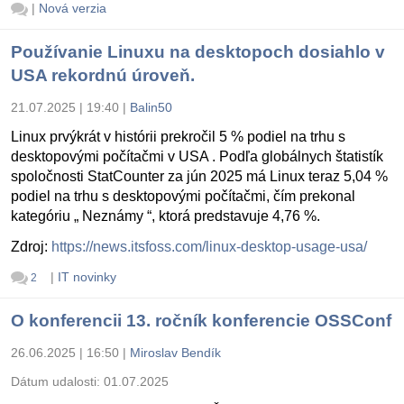
|
Nová verzia
Používanie Linuxu na desktopoch dosiahlo v
USA rekordnú úroveň.
21.07.2025 | 19:40
|
Balin50
Linux prvýkrát v histórii prekročil 5 % podiel na trhu s
desktopovými počítačmi v USA . Podľa globálnych štatistík
spoločnosti StatCounter za jún 2025 má Linux teraz 5,04 %
podiel na trhu s desktopovými počítačmi, čím prekonal
kategóriu „ Neznámy “, ktorá predstavuje 4,76 %.
Zdroj:
https://news.itsfoss.com/linux-desktop-usage-usa/
|
IT novinky
2
O konferencii 13. ročník konferencie OSSConf
26.06.2025 | 16:50
|
Miroslav Bendík
Dátum udalosti:
01.07.2025