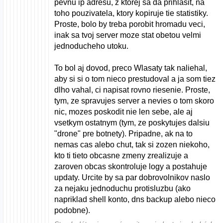
pevnu ip adresu, z ktorej sa da prihlasit, na
toho pouzivatela, ktory kopiruje tie statistiky.
Proste, bolo by treba porobit hromadu veci,
inak sa tvoj server moze stat obetou velmi
jednoducheho utoku.
To bol aj dovod, preco Wlasaty tak naliehal,
aby si si o tom nieco prestudoval a ja som tiez
dlho vahal, ci napisat rovno riesenie. Proste,
tym, ze spravujes server a nevies o tom skoro
nic, mozes poskodit nie len sebe, ale aj
vsetkym ostatnym (tym, ze poskytujes dalsiu
"drone" pre botnety). Pripadne, ak na to
nemas cas alebo chut, tak si zozen niekoho,
kto ti tieto obcasne zmeny zrealizuje a
zaroven obcas skontroluje logy a postahuje
updaty. Urcite by sa par dobrovolnikov naslo
za nejaku jednoduchu protisluzbu (ako
napriklad shell konto, dns backup alebo nieco
podobne).