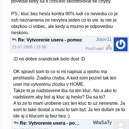
povedat keby sa ti chhcelo skontrolovat tie chyby.
PS.: kluc bez hesla kontra 90% ludi co nevedia co je
ssh neznamena ze nevyhra jeden co to vie. tu nie je
otazkou ci vobec, ale kedy a mozno je odpovedou
neskoro.
Jojov11
Re: Vytvorenie usera - pomoc
23.07.2008 | 23:58
Používateľ
:D no dobre srandiciek bolo dost :D
OK spravil som to co si mi napisal a vpoho ma
prishlasilo. Ziadna chyba. A ked som pozrel tak ten
user ma vytvorenu zlozku v HOME.
Takze to je nadstavene iba na ten kluc. No a ako to
nadstavim aby bol aj kluc aj heslo? Da sa to?
A to ze to mam urobene cez ten kluc to uz neriesme. Ja
som to take dostal a musi to tam byt. Ja len dufam ze to
ide aj s klucom aj bez bez :)
WlaSaTy
Re: Vytvorenie usera - pomoc