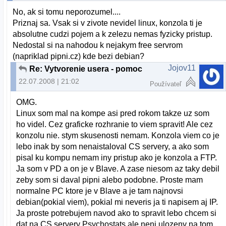
No, ak si tomu neporozumel....
Priznaj sa. Vsak si v zivote nevidel linux, konzola ti je
absolutne cudzi pojem a k zelezu nemas fyzicky pristup.
Nedostal si na nahodou k nejakym free servrom
(napriklad pipni.cz) kde bezi debian?
Jojov11
Re: Vytvorenie usera - pomoc
22.07.2008 | 21:02
Používateľ
OMG.
Linux som mal na kompe asi pred rokom takze uz som
ho videl. Cez graficke rozhranie to viem spravit! Ale cez
konzolu nie. stym skusenosti nemam. Konzola viem co je
lebo inak by som nenaistaloval CS servery, a ako som
pisal ku kompu nemam iny pristup ako je konzola a FTP.
Ja som v PD a on je v Blave. A zase niesom az taky debil
zeby som si daval pipni alebo podobne. Proste mam
normalne PC ktore je v Blave a je tam najnovsi
debian(pokial viem), pokial mi neveris ja ti napisem aj IP.
Ja proste potrebujem navod ako to spravit lebo chcem si
dat na CS servery Psychostats ale neni ulozeny na tom