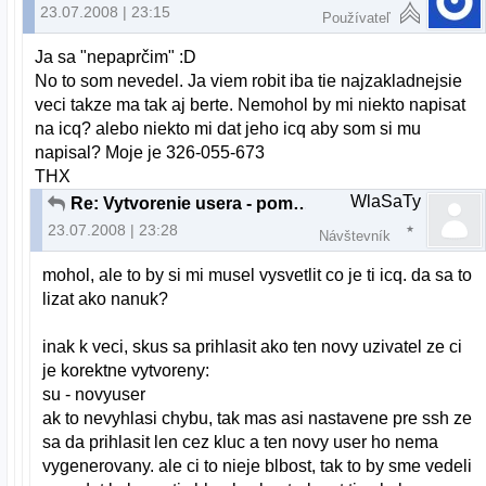
23.07.2008 | 23:15
Používateľ
Ja sa "nepaprčim" :D
No to som nevedel. Ja viem robit iba tie najzakladnejsie
veci takze ma tak aj berte. Nemohol by mi niekto napisat
na icq? alebo niekto mi dat jeho icq aby som si mu
napisal? Moje je 326-055-673
THX
WlaSaTy
Re: Vytvorenie usera - pomoc
23.07.2008 | 23:28
Návštevník
mohol, ale to by si mi musel vysvetlit co je ti icq. da sa to
lizat ako nanuk?
inak k veci, skus sa prihlasit ako ten novy uzivatel ze ci
je korektne vytvoreny:
su - novyuser
ak to nevyhlasi chybu, tak mas asi nastavene pre ssh ze
sa da prihlasit len cez kluc a ten novy user ho nema
vygenerovany. ale ci to nieje blbost, tak to by sme vedeli