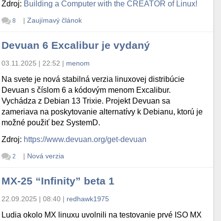
Zdroj:
Building a Computer with the CREATOR of Linux!
|
Zaujímavý článok
8
Devuan 6 Excalibur je vydaný
03.11.2025 | 22:52
|
menom
Na svete je nová stabilná verzia linuxovej distribúcie
Devuan s číslom 6 a kódovým menom Excalibur.
Vychádza z Debian 13 Trixie. Projekt Devuan sa
zameriava na poskytovanie alternatívy k Debianu, ktorú je
možné použiť bez SystemD.
Zdroj:
https://www.devuan.org/get-devuan
|
Nová verzia
2
MX-25 “Infinity” beta 1
22.09.2025 | 08:40
|
redhawk1975
Ludia okolo MX linuxu uvolnili na testovanie prvé ISO MX