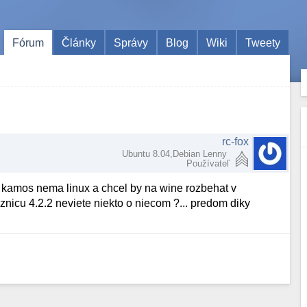
Fórum
Články
Správy
Blog
Wiki
Tweety
rc-fox
Ubuntu 8.04,Debian Lenny
Používateľ
moj kamos nema linux a chcel by na wine rozbehat v
znicu 4.2.2 neviete niekto o niecom ?... predom diky