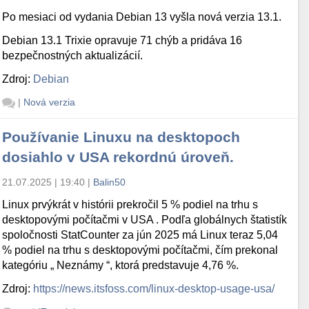
Po mesiaci od vydania Debian 13 vyšla nová verzia 13.1.
Debian 13.1 Trixie opravuje 71 chýb a pridáva 16
bezpečnostných aktualizácií.
Zdroj:
Debian
|
Nová verzia
Používanie Linuxu na desktopoch
dosiahlo v USA rekordnú úroveň.
21.07.2025 | 19:40
|
Balin50
Linux prvýkrát v histórii prekročil 5 % podiel na trhu s
desktopovými počítačmi v USA . Podľa globálnych štatistík
spoločnosti StatCounter za jún 2025 má Linux teraz 5,04
% podiel na trhu s desktopovými počítačmi, čím prekonal
kategóriu „ Neznámy “, ktorá predstavuje 4,76 %.
Zdroj:
https://news.itsfoss.com/linux-desktop-usage-usa/