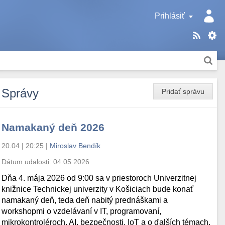
Prihlásiť
Správy
Pridať správu
Namakaný deň 2026
20.04 | 20:25
|
Miroslav Bendík
Dátum udalosti:
04.05.2026
Dňa 4. mája 2026 od 9:00 sa v priestoroch Univerzitnej
knižnice Technickej univerzity v Košiciach bude konať
namakaný deň, teda deň nabitý prednáškami a
workshopmi o vzdelávaní v IT, programovaní,
mikrokontroléroch, AI, bezpečnosti, IoT a o ďalších témach.