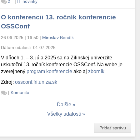
|
IT novinky
2
O konferencii 13. ročník konferencie
OSSConf
26.06.2025 | 16:50
|
Miroslav Bendík
Dátum udalosti:
01.07.2025
V dňoch 1. – 3. júla 2025 sa na Žilinskej univerzite
uskutoční 13. ročník konferencie OSSConf. Na webe je
zverejnený
program konferencie
ako aj
zborník
.
Zdroj:
ossconf.fri.uniza.sk
|
Komunita
Ďalšie
Všetky udalosti
Pridať správu