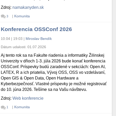
Zdroj:
namakanyden.sk
|
Komunita
3
Konferencia OSSConf 2026
10.04 | 19:03
|
Miroslav Bendík
Dátum udalosti:
01.07.2026
Aj tento rok sa na Fakulte riadenia a informatiky Žilinskej
Univerzity v dňoch 1-3. júla 2026 bude konať konferencia
OSSConf. Príspevky budú zaradené v sekciách: Open AI,
LATEX, R a ich priatelia, Vývoj OSS, OSS vo vzdelávaní,
Open GIS & Open Data, Open Hardware a
Kyberbezpečnosť. Vlastné príspevky je možné registrovať
do 10. júna 2026. Tešíme sa na Vašu návštevu.
Zdroj:
Web konferencie
|
Komunita
1