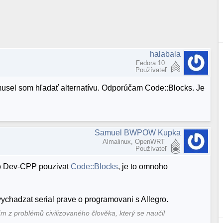
halabala
Fedora 10
Používateľ
usel som hľadať alternatívu. Odporúčam Code::Blocks. Je
Samuel BWPOW Kupka
Almalinux, OpenWRT
Používateľ
to Dev-CPP pouzivat
Code::Blocks
, je to omnoho
vychadzat serial prave o programovani s Allegro.
ím z problémů civilizovaného člověka, který se naučil