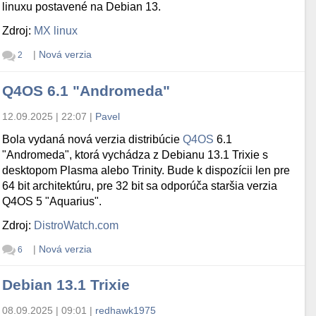
linuxu postavené na Debian 13.
Zdroj:
MX linux
|
Nová verzia
2
Q4OS 6.1 "Andromeda"
12.09.2025 | 22:07
|
Pavel
Bola vydaná nová verzia distribúcie
Q4OS
6.1
"Andromeda", ktorá vychádza z Debianu 13.1 Trixie s
desktopom Plasma alebo Trinity. Bude k dispozícii len pre
64 bit architektúru, pre 32 bit sa odporúča staršia verzia
Q4OS 5 "Aquarius".
Zdroj:
DistroWatch.com
|
Nová verzia
6
Debian 13.1 Trixie
08.09.2025 | 09:01
|
redhawk1975