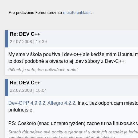
Pre pridávanie komentárov sa
musíte prihlásiť
.
Re: DEV C++
22.07.2008 | 17:39
My sme v škola používali dev-c++ ale keďže mám Ubuntu m
to dosť podobné a otvára to aj .dev súbory z Dev-C++.
Pičoch je veľo, len nalivačoch malo!
Re: DEV C++
22.07.2008 | 18:04
Dev-CPP 4.9.9.2
,
Allegro 4.2.2
. Inak, tiez odporucam mies
pritulnejsie.
PS: Coskoro (snad uz tento tyzden) zacne tu na linuxos.sk 
Strach dát najevo své pocity a zjednat si u druhých respekt je jedn
zpochybňovat svou vlastní pravdu pro zdání objektivity