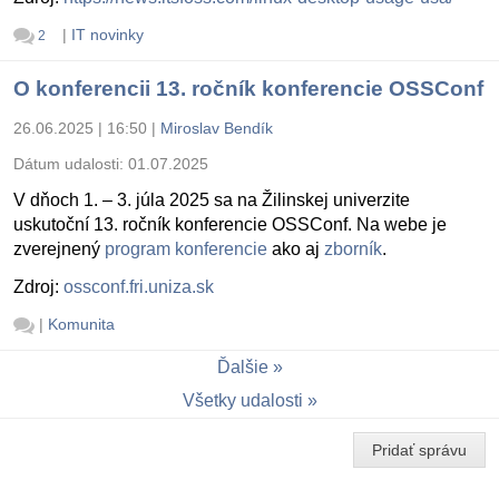
|
IT novinky
2
O konferencii 13. ročník konferencie OSSConf
26.06.2025 | 16:50
|
Miroslav Bendík
Dátum udalosti:
01.07.2025
V dňoch 1. – 3. júla 2025 sa na Žilinskej univerzite
uskutoční 13. ročník konferencie OSSConf. Na webe je
zverejnený
program konferencie
ako aj
zborník
.
Zdroj:
ossconf.fri.uniza.sk
|
Komunita
Ďalšie
Všetky udalosti
Pridať správu