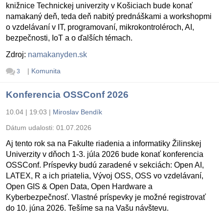
knižnice Technickej univerzity v Košiciach bude konať
namakaný deň, teda deň nabitý prednáškami a workshopmi
o vzdelávaní v IT, programovaní, mikrokontroléroch, AI,
bezpečnosti, IoT a o ďalších témach.
Zdroj:
namakanyden.sk
|
Komunita
3
Konferencia OSSConf 2026
10.04 | 19:03
|
Miroslav Bendík
Dátum udalosti:
01.07.2026
Aj tento rok sa na Fakulte riadenia a informatiky Žilinskej
Univerzity v dňoch 1-3. júla 2026 bude konať konferencia
OSSConf. Príspevky budú zaradené v sekciách: Open AI,
LATEX, R a ich priatelia, Vývoj OSS, OSS vo vzdelávaní,
Open GIS & Open Data, Open Hardware a
Kyberbezpečnosť. Vlastné príspevky je možné registrovať
do 10. júna 2026. Tešíme sa na Vašu návštevu.