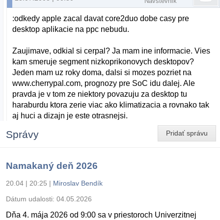
Návštevník
:odkedy apple zacal davat core2duo dobe casy pre
desktop aplikacie na ppc nebudu.
Zaujimave, odkial si cerpal? Ja mam ine informacie. Vies
kam smeruje segment nizkoprikonovych desktopov?
Jeden mam uz roky doma, dalsi si mozes pozriet na
www.cherrypal.com, prognozy pre SoC idu dalej. Ale
pravda je v tom ze niektory povazuju za desktop tu
haraburdu ktora zerie viac ako klimatizacia a rovnako tak
aj huci a dizajn je este otrasnejsi.
Správy
Pridať správu
Namakaný deň 2026
20.04 | 20:25
|
Miroslav Bendík
Dátum udalosti:
04.05.2026
Dňa 4. mája 2026 od 9:00 sa v priestoroch Univerzitnej