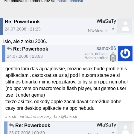
Pre pridávanie komentárov sa
musíte prihlásiť
.
WlaSaTy
Re: Powerbook
24.07.2008 | 21:25
Návštevník
islo, ale z roku 2006.
samox86
Re: Powerbook
arch, debian
24.07.2008 | 23:53
Administrátor
gentoo tam das aj najnovsie, mozno vsak bude problem s
aplikaciami. castokrat sa uz aj pod linuxom stane ze si
stihnes binarku mimo repozitarov. to by si pri ppc nemohol
(no ppc version macromedia flash player, but gentoo user
use it under qemu)
takze asi tak. odkedy apple zacal davat core2duo dobe
casy pre desktop aplikacie na ppc nebudu
lnx.sk - virtualne servery; Lnx@Lnx.sk
WlaSaTy
Re: Powerbook
25.07.2008 | 00:30