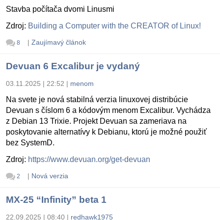
Stavba počítača dvomi Linusmi
Zdroj:
Building a Computer with the CREATOR of Linux!
|
Zaujímavý článok
8
Devuan 6 Excalibur je vydaný
03.11.2025 | 22:52
|
menom
Na svete je nová stabilná verzia linuxovej distribúcie
Devuan s číslom 6 a kódovým menom Excalibur. Vychádza
z Debian 13 Trixie. Projekt Devuan sa zameriava na
poskytovanie alternatívy k Debianu, ktorú je možné použiť
bez SystemD.
Zdroj:
https://www.devuan.org/get-devuan
|
Nová verzia
2
MX-25 “Infinity” beta 1
22.09.2025 | 08:40
|
redhawk1975