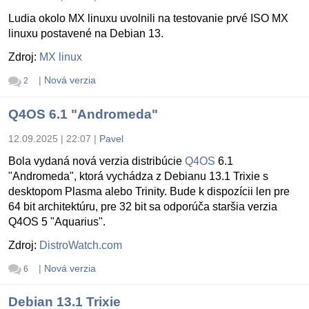
Ludia okolo MX linuxu uvolnili na testovanie prvé ISO MX
linuxu postavené na Debian 13.
Zdroj:
MX linux
|
Nová verzia
2
Q4OS 6.1 "Andromeda"
12.09.2025 | 22:07
|
Pavel
Bola vydaná nová verzia distribúcie
Q4OS
6.1
"Andromeda", ktorá vychádza z Debianu 13.1 Trixie s
desktopom Plasma alebo Trinity. Bude k dispozícii len pre
64 bit architektúru, pre 32 bit sa odporúča staršia verzia
Q4OS 5 "Aquarius".
Zdroj:
DistroWatch.com
|
Nová verzia
6
Debian 13.1 Trixie