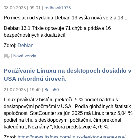
08.09.2025 | 09:01
|
redhawk1975
Po mesiaci od vydania Debian 13 vyšla nová verzia 13.1.
Debian 13.1 Trixie opravuje 71 chýb a pridáva 16
bezpečnostných aktualizácií.
Zdroj:
Debian
|
Nová verzia
Používanie Linuxu na desktopoch dosiahlo v
USA rekordnú úroveň.
21.07.2025 | 19:40
|
Balin50
Linux prvýkrát v histórii prekročil 5 % podiel na trhu s
desktopovými počítačmi v USA . Podľa globálnych štatistík
spoločnosti StatCounter za jún 2025 má Linux teraz 5,04 %
podiel na trhu s desktopovými počítačmi, čím prekonal
kategóriu „ Neznámy “, ktorá predstavuje 4,76 %.
Zdroj:
https://news.itsfoss.com/linux-desktop-usage-usa/