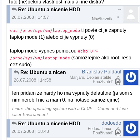
Tuto (ne)peknu vlastnost maju aj ine distra?
--
Re: Ubuntu a nicenie HDD
26.07.2008 | 14:57
Návštevník
ti povie ci je zapnuty
cat /proc/sys/vm/laptop_mode
laptop mode (1) alebo ci je vypnuty (0)
laptop mode vypnes pomocou
echo 0 >
(samozrejme ako root, resp.
/proc/sys/vm/laptop_mode
cez sudo)
Branislav Poldauf
Re: Ubuntu a nicenie HDD
Manjaro, Debian stable
26.07.2008 | 14:58
Používateľ
len pridam ze hardy ho ma vypnuty defaultne (ja som s
nim nerobil nic a mam 0, na notase samozrejme)
Linux: the operating system with a CLUE... Command Line
User Environment
dodoedo
Re: Ubuntu a nicenie HDD
Fedora Linux
26.07.2008 | 18:43
Používateľ