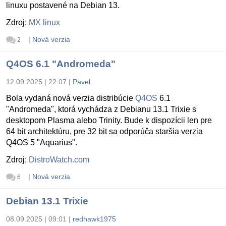
linuxu postavené na Debian 13.
Zdroj:
MX linux
|
Nová verzia
2
Q4OS 6.1 "Andromeda"
12.09.2025 | 22:07
|
Pavel
Bola vydaná nová verzia distribúcie
Q4OS
6.1
"Andromeda", ktorá vychádza z Debianu 13.1 Trixie s
desktopom Plasma alebo Trinity. Bude k dispozícii len pre
64 bit architektúru, pre 32 bit sa odporúča staršia verzia
Q4OS 5 "Aquarius".
Zdroj:
DistroWatch.com
|
Nová verzia
6
Debian 13.1 Trixie
08.09.2025 | 09:01
|
redhawk1975