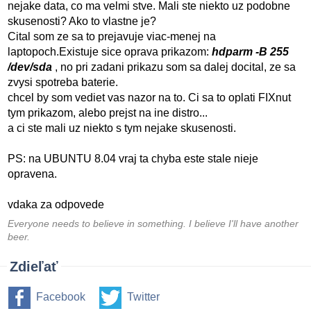
nejake data, co ma velmi stve. Mali ste niekto uz podobne
skusenosti? Ako to vlastne je?
Cital som ze sa to prejavuje viac-menej na
laptopoch.Existuje sice oprava prikazom:
hdparm -B 255
/dev/sda
, no pri zadani prikazu som sa dalej docital, ze sa
zvysi spotreba baterie.
chcel by som vediet vas nazor na to. Ci sa to oplati FIXnut
tym prikazom, alebo prejst na ine distro...
a ci ste mali uz niekto s tym nejake skusenosti.
PS: na UBUNTU 8.04 vraj ta chyba este stale nieje
opravena.
vdaka za odpovede
Everyone needs to believe in something. I believe I'll have another
beer.
Zdieľať
Facebook
Twitter