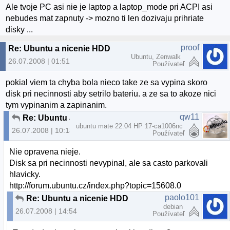
Ale tvoje PC asi nie je laptop a laptop_mode pri ACPI asi
nebudes mat zapnuty -> mozno ti len dozivaju prihriate
disky ...
proof
Re: Ubuntu a nicenie HDD
Ubuntu, Zenwalk
26.07.2008 | 01:51
Používateľ
pokial viem ta chyba bola nieco take ze sa vypina skoro
disk pri necinnosti aby setrilo bateriu. a ze sa to akoze nici
tym vypinanim a zapinanim.
qw11
Re: Ubuntu a nicenie HDD
ubuntu mate 22.04 HP 17-ca1006nc
26.07.2008 | 10:13
Používateľ
Nie opravena nieje.
Disk sa pri necinnosti nevypinal, ale sa casto parkovali
hlavicky.
http://forum.ubuntu.cz/index.php?topic=15608.0
paolo101
Re: Ubuntu a nicenie HDD
debian
26.07.2008 | 14:54
Používateľ