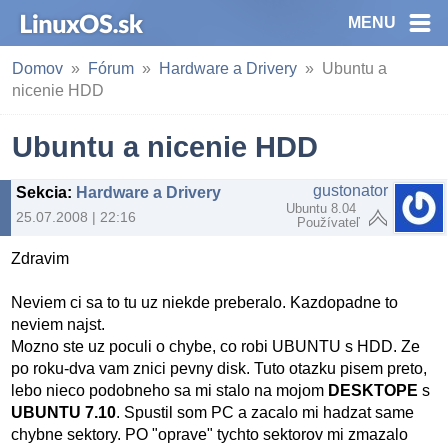
MENU
Domov
Fórum
Hardware a Drivery
Ubuntu a
nicenie HDD
Ubuntu a nicenie HDD
gustonator
Sekcia
:
Hardware a Drivery
Ubuntu 8.04
25.07.2008 | 22:16
Používateľ
Zdravim
Neviem ci sa to tu uz niekde preberalo. Kazdopadne to
neviem najst.
Mozno ste uz poculi o chybe, co robi UBUNTU s HDD. Ze
po roku-dva vam znici pevny disk. Tuto otazku pisem preto,
lebo nieco podobneho sa mi stalo na mojom
DESKTOPE
s
UBUNTU 7.10
. Spustil som PC a zacalo mi hadzat same
chybne sektory. PO "oprave" tychto sektorov mi zmazalo