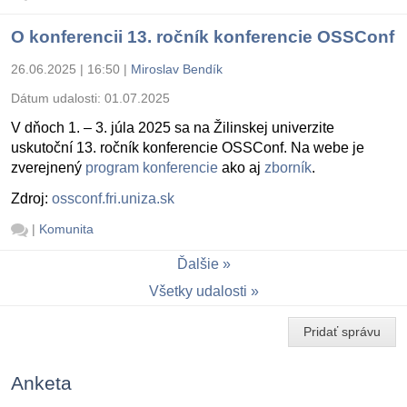
O konferencii 13. ročník konferencie OSSConf
26.06.2025 | 16:50
|
Miroslav Bendík
Dátum udalosti:
01.07.2025
V dňoch 1. – 3. júla 2025 sa na Žilinskej univerzite
uskutoční 13. ročník konferencie OSSConf. Na webe je
zverejnený
program konferencie
ako aj
zborník
.
Zdroj:
ossconf.fri.uniza.sk
|
Komunita
Ďalšie
Všetky udalosti
Pridať správu
Anketa