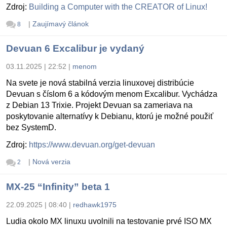
Zdroj:
Building a Computer with the CREATOR of Linux!
|
Zaujímavý článok
8
Devuan 6 Excalibur je vydaný
03.11.2025 | 22:52
|
menom
Na svete je nová stabilná verzia linuxovej distribúcie
Devuan s číslom 6 a kódovým menom Excalibur. Vychádza
z Debian 13 Trixie. Projekt Devuan sa zameriava na
poskytovanie alternatívy k Debianu, ktorú je možné použiť
bez SystemD.
Zdroj:
https://www.devuan.org/get-devuan
|
Nová verzia
2
MX-25 “Infinity” beta 1
22.09.2025 | 08:40
|
redhawk1975
Ludia okolo MX linuxu uvolnili na testovanie prvé ISO MX