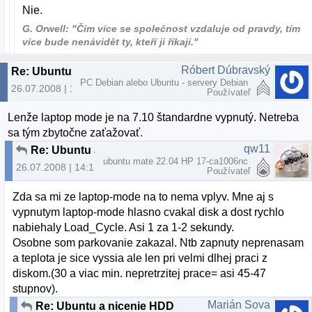
Nie.
G. Orwell: "Čím více se společnost vzdaluje od pravdy, tím
více bude nenávidět ty, kteří ji říkají."
Róbert Dúbravský
Re: Ubuntu a nicenie HDD
PC Debian alebo Ubuntu - servery Debian
26.07.2008 | 11:26
Používateľ
Lenže laptop mode je na 7.10 štandardne vypnutý. Netreba
sa tým zbytočne zaťažovať.
qw11
Re: Ubuntu a nicenie HDD
ubuntu mate 22.04 HP 17-ca1006nc
26.07.2008 | 14:15
Používateľ
Zda sa mi ze laptop-mode na to nema vplyv. Mne aj s
vypnutym laptop-mode hlasno cvakal disk a dost rychlo
nabiehaly Load_Cycle. Asi 1 za 1-2 sekundy.
Osobne som parkovanie zakazal. Ntb zapnuty neprenasam
a teplota je sice vyssia ale len pri velmi dlhej praci z
diskom.(30 a viac min. nepretrzitej prace= asi 45-47
stupnov).
Marián Sova
Re: Ubuntu a nicenie HDD