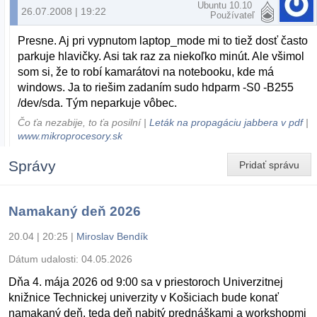
Ubuntu 10.10
26.07.2008 | 19:22
Používateľ
Presne. Aj pri vypnutom laptop_mode mi to tiež dosť často
parkuje hlavičky. Asi tak raz za niekoľko minút. Ale všimol
som si, že to robí kamarátovi na notebooku, kde má
windows. Ja to riešim zadaním sudo hdparm -S0 -B255
/dev/sda. Tým neparkuje vôbec.
Čo ťa nezabije, to ťa posilní |
Leták na propagáciu jabbera v pdf
|
www.mikroprocesory.sk
Správy
Pridať správu
Namakaný deň 2026
20.04 | 20:25
|
Miroslav Bendík
Dátum udalosti:
04.05.2026
Dňa 4. mája 2026 od 9:00 sa v priestoroch Univerzitnej
knižnice Technickej univerzity v Košiciach bude konať
namakaný deň, teda deň nabitý prednáškami a workshopmi