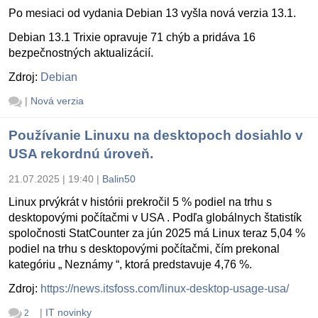
Po mesiaci od vydania Debian 13 vyšla nová verzia 13.1.
Debian 13.1 Trixie opravuje 71 chýb a pridáva 16
bezpečnostných aktualizácií.
Zdroj:
Debian
|
Nová verzia
Používanie Linuxu na desktopoch dosiahlo v
USA rekordnú úroveň.
21.07.2025 | 19:40
|
Balin50
Linux prvýkrát v histórii prekročil 5 % podiel na trhu s
desktopovými počítačmi v USA . Podľa globálnych štatistík
spoločnosti StatCounter za jún 2025 má Linux teraz 5,04 %
podiel na trhu s desktopovými počítačmi, čím prekonal
kategóriu „ Neznámy “, ktorá predstavuje 4,76 %.
Zdroj:
https://news.itsfoss.com/linux-desktop-usage-usa/
|
IT novinky
2