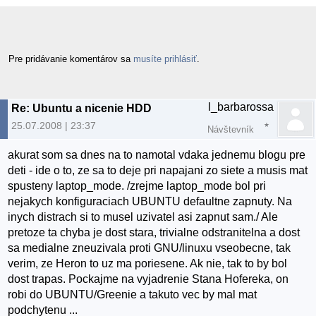
Pre pridávanie komentárov sa
musíte prihlásiť
.
l_barbarossa
Re: Ubuntu a nicenie HDD
25.07.2008 | 23:37
Návštevník
akurat som sa dnes na to namotal vdaka jednemu blogu pre
deti - ide o to, ze sa to deje pri napajani zo siete a musis mat
spusteny laptop_mode. /zrejme laptop_mode bol pri
nejakych konfiguraciach UBUNTU defaultne zapnuty. Na
inych distrach si to musel uzivatel asi zapnut sam./ Ale
pretoze ta chyba je dost stara, trivialne odstranitelna a dost
sa medialne zneuzivala proti GNU/linuxu vseobecne, tak
verim, ze Heron to uz ma poriesene. Ak nie, tak to by bol
dost trapas. Pockajme na vyjadrenie Stana Hofereka, on
robi do UBUNTU/Greenie a takuto vec by mal mat
podchytenu ...