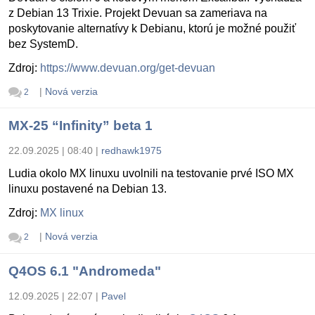
z Debian 13 Trixie. Projekt Devuan sa zameriava na
poskytovanie alternatívy k Debianu, ktorú je možné použiť
bez SystemD.
Zdroj:
https://www.devuan.org/get-devuan
|
Nová verzia
2
MX-25 “Infinity” beta 1
22.09.2025 | 08:40
|
redhawk1975
Ludia okolo MX linuxu uvolnili na testovanie prvé ISO MX
linuxu postavené na Debian 13.
Zdroj:
MX linux
|
Nová verzia
2
Q4OS 6.1 "Andromeda"
12.09.2025 | 22:07
|
Pavel