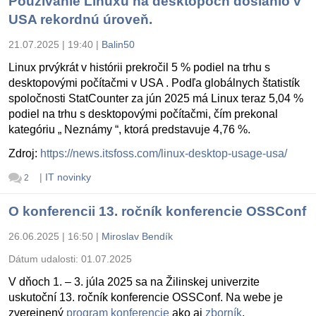
Používanie Linuxu na desktopoch dosiahlo v
USA rekordnú úroveň.
21.07.2025 | 19:40
|
Balin50
Linux prvýkrát v histórii prekročil 5 % podiel na trhu s
desktopovými počítačmi v USA . Podľa globálnych štatistík
spoločnosti StatCounter za jún 2025 má Linux teraz 5,04 %
podiel na trhu s desktopovými počítačmi, čím prekonal
kategóriu „ Neznámy “, ktorá predstavuje 4,76 %.
Zdroj:
https://news.itsfoss.com/linux-desktop-usage-usa/
|
IT novinky
2
O konferencii 13. ročník konferencie OSSConf
26.06.2025 | 16:50
|
Miroslav Bendík
Dátum udalosti:
01.07.2025
V dňoch 1. – 3. júla 2025 sa na Žilinskej univerzite
uskutoční 13. ročník konferencie OSSConf. Na webe je
zverejnený
program konferencie
ako aj
zborník
.