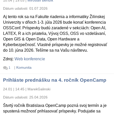
10.04 | 19:03
|
Miroslav Bendík
Dátum udalosti:
01.07.2026
Aj tento rok sa na Fakulte riadenia a informatiky Žilinskej
Univerzity v dňoch 1-3. júla 2026 bude konať konferencia
OSSConf. Príspevky budú zaradené v sekciách: Open AI,
LATEX, R a ich priatelia, Vývoj OSS, OSS vo vzdelávaní,
Open GIS & Open Data, Open Hardware a
Kyberbezpečnosť. Vlastné príspevky je možné registrovať
do 10. júna 2026. Tešíme sa na Vašu návštevu.
Zdroj:
Web konferencie
|
Komunita
1
Prihláste prednášku na 4. ročník OpenCamp
24.01 | 14:45
|
MarekGalinski
Dátum udalosti:
25.04.2026
Štvrtý ročník Bratislava OpenCamp pozná svoj termín a je
spustená možnosť prihlasovať príspevky. Podujatie sa