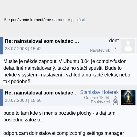
Pre pridávanie komentárov sa
musíte prihlásiť
.
dent
Re: nainstaloval som ovladac ale 3d efekt nefunguju
28.07.2008 | 15:42
Návštevník
Musíte je někde zapnout. V Ubuntu 8.04 je compiz-fusion
defaultně nainstalovaný, takže ho stačí spustit. Bude to
někde v systém - nastavení - vzhled a na kartě efekty, nebo
tak podobně.
Stanislav Hoferek
Re: nainstaloval som ovladac ale 3d efekt nefunguju
Greenie 18.04
28.07.2008 | 15:50
Používateľ
bude to tam kde si menis pozadie plochy - a daj tam
poslednu zalozku.
odporucam doinstalovat compizconfig settings manager