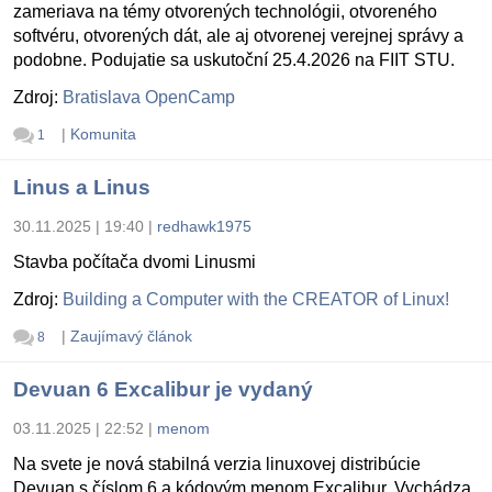
zameriava na témy otvorených technológii, otvoreného
softvéru, otvorených dát, ale aj otvorenej verejnej správy a
podobne. Podujatie sa uskutoční 25.4.2026 na FIIT STU.
Zdroj:
Bratislava OpenCamp
|
Komunita
1
Linus a Linus
30.11.2025 | 19:40
|
redhawk1975
Stavba počítača dvomi Linusmi
Zdroj:
Building a Computer with the CREATOR of Linux!
|
Zaujímavý článok
8
Devuan 6 Excalibur je vydaný
03.11.2025 | 22:52
|
menom
Na svete je nová stabilná verzia linuxovej distribúcie
Devuan s číslom 6 a kódovým menom Excalibur. Vychádza