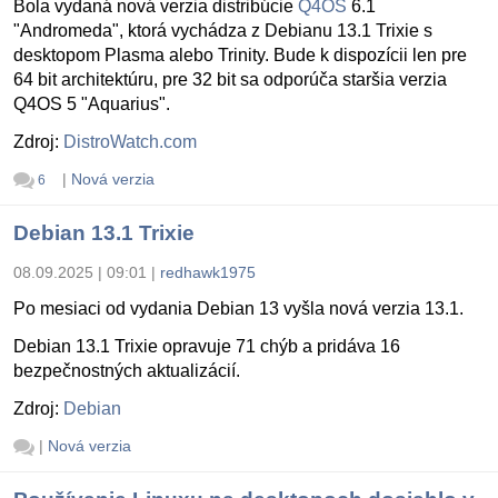
Bola vydaná nová verzia distribúcie
Q4OS
6.1
"Andromeda", ktorá vychádza z Debianu 13.1 Trixie s
desktopom Plasma alebo Trinity. Bude k dispozícii len pre
64 bit architektúru, pre 32 bit sa odporúča staršia verzia
Q4OS 5 "Aquarius".
Zdroj:
DistroWatch.com
|
Nová verzia
6
Debian 13.1 Trixie
08.09.2025 | 09:01
|
redhawk1975
Po mesiaci od vydania Debian 13 vyšla nová verzia 13.1.
Debian 13.1 Trixie opravuje 71 chýb a pridáva 16
bezpečnostných aktualizácií.
Zdroj:
Debian
|
Nová verzia