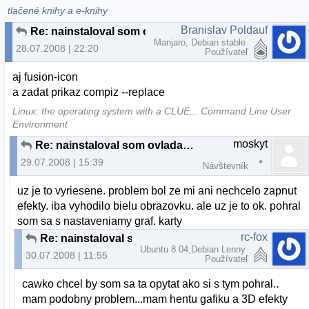
tlačené knihy a e-knihy
Branislav Poldauf
Re: nainstaloval som ovladac ale 3d efekt nefunguju
Manjaro, Debian stable
28.07.2008 | 22:20
Používateľ
aj fusion-icon
a zadat prikaz compiz --replace
Linux: the operating system with a CLUE... Command Line User
Environment
moskyt
Re: nainstaloval som ovladac ale 3d efekt nefunguju
29.07.2008 | 15:39
Návštevník
uz je to vyriesene. problem bol ze mi ani nechcelo zapnut
efekty. iba vyhodilo bielu obrazovku. ale uz je to ok. pohral
som sa s nastaveniamy graf. karty
rc-fox
Re: nainstaloval som ovladac ale 3d efekt nefunguju
Ubuntu 8.04,Debian Lenny
30.07.2008 | 11:55
Používateľ
cawko chcel by som sa ta opytat ako si s tym pohral..
mam podobny problem...mam hentu gafiku a 3D efekty