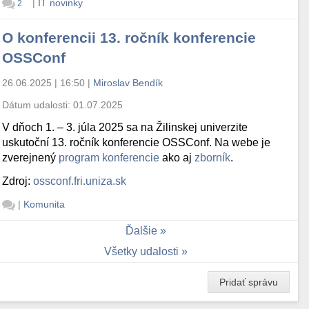
|
IT novinky
2
O konferencii 13. ročník konferencie
OSSConf
26.06.2025 | 16:50
|
Miroslav Bendík
Dátum udalosti:
01.07.2025
V dňoch 1. – 3. júla 2025 sa na Žilinskej univerzite
uskutoční 13. ročník konferencie OSSConf. Na webe je
zverejnený
program konferencie
ako aj
zborník
.
Zdroj:
ossconf.fri.uniza.sk
|
Komunita
Ďalšie
Všetky udalosti
Pridať správu