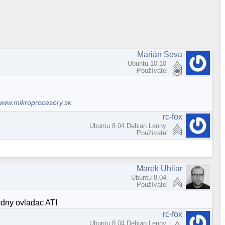
Marián Sova
Ubuntu 10.10
Používateľ
www.mikroprocesory.sk
rc-fox
Ubuntu 8.04,Debian Lenny
Používateľ
Marek Uhliar
Ubuntu 8.04
Používateľ
odny ovladac ATI
rc-fox
Ubuntu 8.04,Debian Lenny