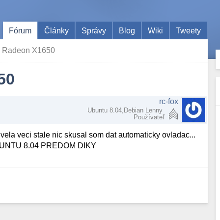
Fórum
Články
Správy
Blog
Wiki
Tweety
 Radeon X1650
50
rc-fox
Ubuntu 8.04,Debian Lenny
Používateľ
vela veci stale nic skusal som dat automaticky ovladac...
m UBUNTU 8.04 PREDOM DIKY