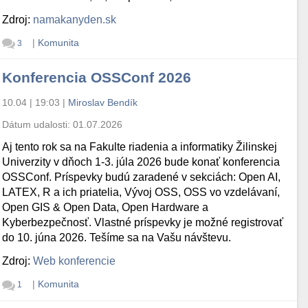
Zdroj:
namakanyden.sk
|
Komunita
3
Konferencia OSSConf 2026
10.04 | 19:03
|
Miroslav Bendík
Dátum udalosti:
01.07.2026
Aj tento rok sa na Fakulte riadenia a informatiky Žilinskej
Univerzity v dňoch 1-3. júla 2026 bude konať konferencia
OSSConf. Príspevky budú zaradené v sekciách: Open AI,
LATEX, R a ich priatelia, Vývoj OSS, OSS vo vzdelávaní,
Open GIS & Open Data, Open Hardware a
Kyberbezpečnosť. Vlastné príspevky je možné registrovať
do 10. júna 2026. Tešíme sa na Vašu návštevu.
Zdroj:
Web konferencie
|
Komunita
1