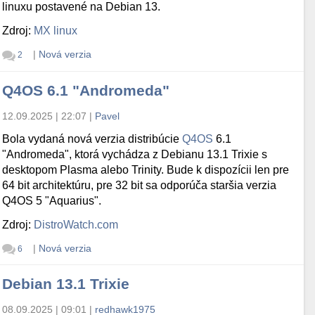
linuxu postavené na Debian 13.
Zdroj:
MX linux
|
Nová verzia
2
Q4OS 6.1 "Andromeda"
12.09.2025 | 22:07
|
Pavel
Bola vydaná nová verzia distribúcie
Q4OS
6.1
"Andromeda", ktorá vychádza z Debianu 13.1 Trixie s
desktopom Plasma alebo Trinity. Bude k dispozícii len pre
64 bit architektúru, pre 32 bit sa odporúča staršia verzia
Q4OS 5 "Aquarius".
Zdroj:
DistroWatch.com
|
Nová verzia
6
Debian 13.1 Trixie
08.09.2025 | 09:01
|
redhawk1975