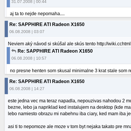
31.07.2008 | 00:44
aj ta to nejde nepomaha....
Re: SAPPHIRE ATI Radeon X1650
06.08.2008 | 03:07
Neviem aký návod si skúšal ale skús tento http://wiki.cch
Re: SAPPHIRE ATI Radeon X1650
06.08.2008 | 10:57
no presne henten som skusal minimalne 3 krat stale som rei
Re: SAPPHIRE ATI Radeon X1650
06.08.2008 | 14:27
este jedna vec ma teraz napadla, nepouzivas nahodou 2 mo
bezne, lebo ja napriklad ked instalujem na desktop (kde m
lebo namiesto obrazu mi nabehnu iba ciary, ked mam iba jede
asi ti to nepomoze ale moze v tom byt nejaka takato pre mn