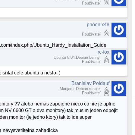
Používateľ
phoenix48
Používateľ
tml.com/index.php/Ubuntu_Hardy_Installation_Guide
rc-fox
Ubuntu 8.04,Debian Lenny
Používateľ
sntal cele ubuntu a neslo :(
Branislav Poldauf
Manjaro, Debian stable
Používateľ
nitory ?? alebo nemas zapojene nieco co nie je uplne
am NV 6600 GT a dva monitory) tak musim jeden odpojit
n monitor (je jedno ktory) tak to ide super
a nevysvetlitelna zahadicka