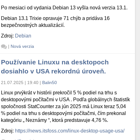
Po mesiaci od vydania Debian 13 vyšla nová verzia 13.1.
Debian 13.1 Trixie opravuje 71 chýb a pridáva 16
bezpečnostných aktualizácií.
Zdroj:
Debian
|
Nová verzia
Používanie Linuxu na desktopoch
dosiahlo v USA rekordnú úroveň.
21.07.2025 | 19:40
|
Balin50
Linux prvýkrát v histórii prekročil 5 % podiel na trhu s
desktopovými počítačmi v USA . Podľa globálnych štatistík
spoločnosti StatCounter za jún 2025 má Linux teraz 5,04
% podiel na trhu s desktopovými počítačmi, čím prekonal
kategóriu „ Neznámy “, ktorá predstavuje 4,76 %.
Zdroj:
https://news.itsfoss.com/linux-desktop-usage-usa/