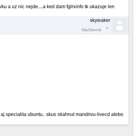
 a uz nic nejde....a ked dam fglrxinfo tk ukazuje len
skywaker
Návštevník
 aj specialita ubuntu.. skus stiahnut mandrivu-livecd alebo