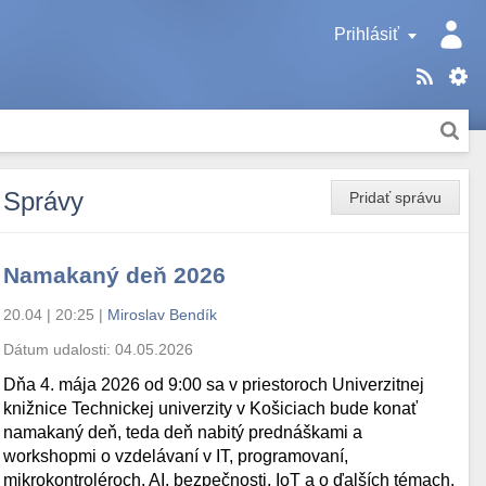
Prihlásiť
Správy
Pridať správu
Namakaný deň 2026
20.04 | 20:25
|
Miroslav Bendík
Dátum udalosti:
04.05.2026
Dňa 4. mája 2026 od 9:00 sa v priestoroch Univerzitnej
knižnice Technickej univerzity v Košiciach bude konať
namakaný deň, teda deň nabitý prednáškami a
workshopmi o vzdelávaní v IT, programovaní,
mikrokontroléroch, AI, bezpečnosti, IoT a o ďalších témach.