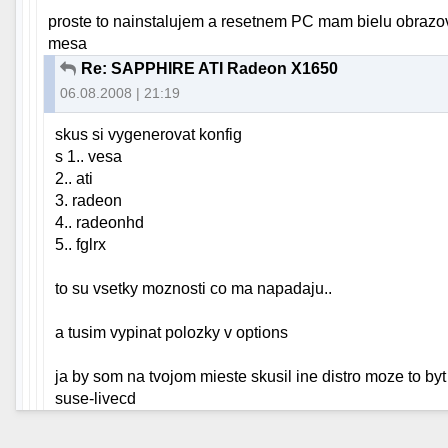
proste to nainstalujem a resetnem PC mam bielu obrazovku
mesa
Re: SAPPHIRE ATI Radeon X1650
06.08.2008 | 21:19
skus si vygenerovat konfig
s 1.. vesa
2.. ati
3. radeon
4.. radeonhd
5.. fglrx
to su vsetky moznosti co ma napadaju..
a tusim vypinat polozky v options
ja by som na tvojom mieste skusil ine distro moze to byt
suse-livecd