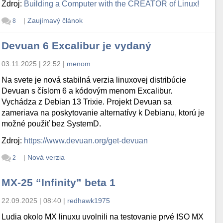
Zdroj:
Building a Computer with the CREATOR of Linux!
|
Zaujímavý článok
8
Devuan 6 Excalibur je vydaný
03.11.2025 | 22:52
|
menom
Na svete je nová stabilná verzia linuxovej distribúcie
Devuan s číslom 6 a kódovým menom Excalibur.
Vychádza z Debian 13 Trixie. Projekt Devuan sa
zameriava na poskytovanie alternatívy k Debianu, ktorú je
možné použiť bez SystemD.
Zdroj:
https://www.devuan.org/get-devuan
|
Nová verzia
2
MX-25 “Infinity” beta 1
22.09.2025 | 08:40
|
redhawk1975
Ludia okolo MX linuxu uvolnili na testovanie prvé ISO MX