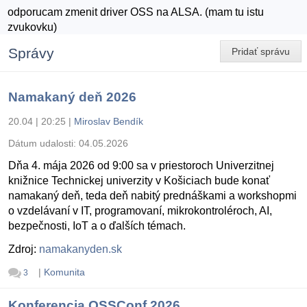
odporucam zmenit driver OSS na ALSA. (mam tu istu
zvukovku)
Správy
Pridať správu
Namakaný deň 2026
20.04 | 20:25
|
Miroslav Bendík
Dátum udalosti:
04.05.2026
Dňa 4. mája 2026 od 9:00 sa v priestoroch Univerzitnej
knižnice Technickej univerzity v Košiciach bude konať
namakaný deň, teda deň nabitý prednáškami a workshopmi
o vzdelávaní v IT, programovaní, mikrokontroléroch, AI,
bezpečnosti, IoT a o ďalších témach.
Zdroj:
namakanyden.sk
|
Komunita
3
Konferencia OSSConf 2026