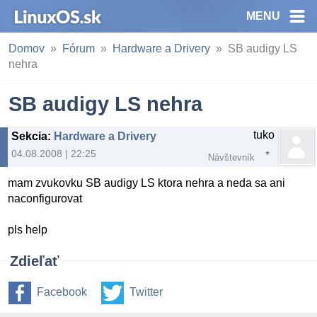
MENU
Domov
Fórum
Hardware a Drivery
SB audigy LS
nehra
SB audigy LS nehra
tuko
Sekcia
:
Hardware a Drivery
04.08.2008 | 22:25
Návštevník
mam zvukovku SB audigy LS ktora nehra a neda sa ani
naconfigurovat
pls help
Zdieľať
Facebook
Twitter