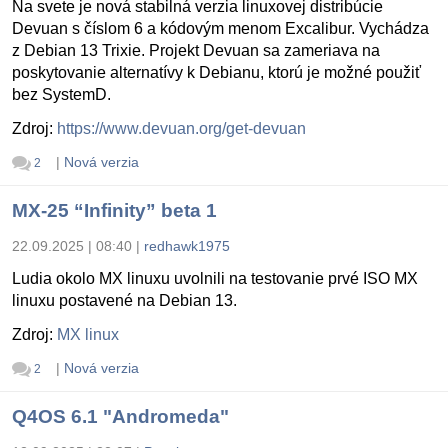
Na svete je nová stabilná verzia linuxovej distribúcie
Devuan s číslom 6 a kódovým menom Excalibur. Vychádza
z Debian 13 Trixie. Projekt Devuan sa zameriava na
poskytovanie alternatívy k Debianu, ktorú je možné použiť
bez SystemD.
Zdroj:
https://www.devuan.org/get-devuan
|
Nová verzia
2
MX-25 “Infinity” beta 1
22.09.2025 | 08:40
|
redhawk1975
Ludia okolo MX linuxu uvolnili na testovanie prvé ISO MX
linuxu postavené na Debian 13.
Zdroj:
MX linux
|
Nová verzia
2
Q4OS 6.1 "Andromeda"