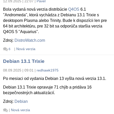
12.09.2025 | 22:07
|
Pavel
Bola vydaná nová verzia distribúcie
Q4OS
6.1
"Andromeda", ktorá vychádza z Debianu 13.1 Trixie s
desktopom Plasma alebo Trinity. Bude k dispozícii len pre
64 bit architektúru, pre 32 bit sa odporúča staršia verzia
Q4OS 5 "Aquarius".
Zdroj:
DistroWatch.com
|
Nová verzia
6
Debian 13.1 Trixie
08.09.2025 | 09:01
|
redhawk1975
Po mesiaci od vydania Debian 13 vyšla nová verzia 13.1.
Debian 13.1 Trixie opravuje 71 chýb a pridáva 16
bezpečnostných aktualizácií.
Zdroj:
Debian
|
Nová verzia