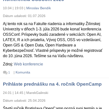
10.04 | 19:03
|
Miroslav Bendík
Dátum udalosti:
01.07.2026
Aj tento rok sa na Fakulte riadenia a informatiky Žilinskej
Univerzity v dňoch 1-3. júla 2026 bude konať konferencia
OSSConf. Príspevky budú zaradené v sekciách: Open AI,
LATEX, R a ich priatelia, Vývoj OSS, OSS vo vzdelávaní,
Open GIS & Open Data, Open Hardware a
Kyberbezpečnosť. Vlastné príspevky je možné registrovať
do 10. júna 2026. Tešíme sa na Vašu návštevu.
Zdroj:
Web konferencie
|
Komunita
1
Prihláste prednášku na 4. ročník OpenCamp
24.01 | 14:45
|
MarekGalinski
Dátum udalosti:
25.04.2026
Štvrtý ročník Bratislava OpenCamp pozná svoj termín a je