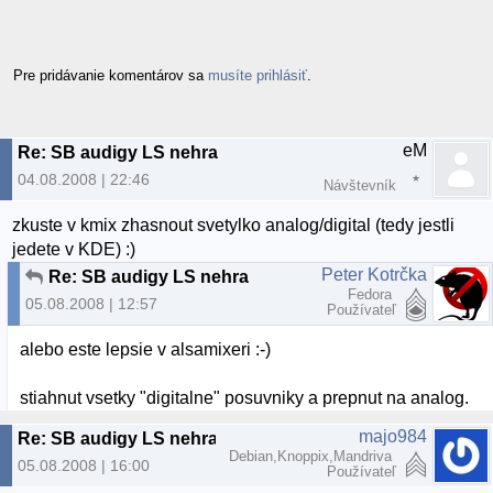
Pre pridávanie komentárov sa
musíte prihlásiť
.
eM
Re: SB audigy LS nehra
04.08.2008 | 22:46
Návštevník
zkuste v kmix zhasnout svetylko analog/digital (tedy jestli
jedete v KDE) :)
Peter Kotrčka
Re: SB audigy LS nehra
Fedora
05.08.2008 | 12:57
Používateľ
alebo este lepsie v alsamixeri :-)
stiahnut vsetky "digitalne" posuvniky a prepnut na analog.
majo984
Re: SB audigy LS nehra
Debian,Knoppix,Mandriva
05.08.2008 | 16:00
Používateľ