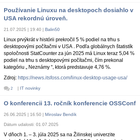
Používanie Linuxu na desktopoch dosiahlo v
USA rekordnú úroveň.
21.07.2025 | 19:40
|
Balin50
Linux prvýkrát v histórii prekročil 5 % podiel na trhu s
desktopovými počítačmi v USA . Podľa globálnych štatistík
spoločnosti StatCounter za jún 2025 má Linux teraz 5,04 %
podiel na trhu s desktopovými počítačmi, čím prekonal
kategóriu „ Neznámy “, ktorá predstavuje 4,76 %.
Zdroj:
https://news.itsfoss.com/linux-desktop-usage-usa/
|
IT novinky
2
O konferencii 13. ročník konferencie OSSConf
26.06.2025 | 16:50
|
Miroslav Bendík
Dátum udalosti:
01.07.2025
V dňoch 1. – 3. júla 2025 sa na Žilinskej univerzite