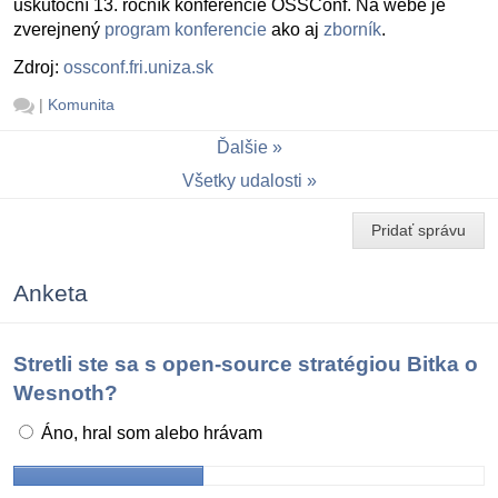
uskutoční 13. ročník konferencie OSSConf. Na webe je
zverejnený
program konferencie
ako aj
zborník
.
Zdroj:
ossconf.fri.uniza.sk
|
Komunita
Ďalšie
Všetky udalosti
Pridať správu
Anketa
Stretli ste sa s open-source stratégiou Bitka o
Wesnoth?
Áno, hral som alebo hrávam