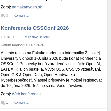
Zdroj:
namakanyden.sk
|
Komunita
3
Konferencia OSSConf 2026
10.04 | 19:03
|
Miroslav Bendík
Dátum udalosti:
01.07.2026
Aj tento rok sa na Fakulte riadenia a informatiky Žilinskej
Univerzity v dňoch 1-3. júla 2026 bude konať konferencia
OSSConf. Príspevky budú zaradené v sekciách: Open AI,
LATEX, R a ich priatelia, Vývoj OSS, OSS vo vzdelávaní,
Open GIS & Open Data, Open Hardware a
Kyberbezpečnosť. Vlastné príspevky je možné registrovať
do 10. júna 2026. Tešíme sa na Vašu návštevu.
Zdroj:
Web konferencie
|
Komunita
1