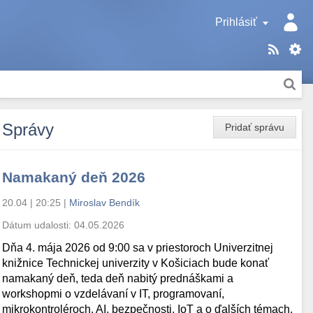
Prihlásiť
Správy
Pridať správu
Namakaný deň 2026
20.04 | 20:25
|
Miroslav Bendík
Dátum udalosti:
04.05.2026
Dňa 4. mája 2026 od 9:00 sa v priestoroch Univerzitnej
knižnice Technickej univerzity v Košiciach bude konať
namakaný deň, teda deň nabitý prednáškami a
workshopmi o vzdelávaní v IT, programovaní,
mikrokontroléroch, AI, bezpečnosti, IoT a o ďalších témach.