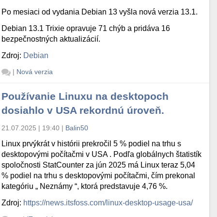
Po mesiaci od vydania Debian 13 vyšla nová verzia 13.1.
Debian 13.1 Trixie opravuje 71 chýb a pridáva 16
bezpečnostných aktualizácií.
Zdroj:
Debian
|
Nová verzia
Používanie Linuxu na desktopoch
dosiahlo v USA rekordnú úroveň.
21.07.2025 | 19:40
|
Balin50
Linux prvýkrát v histórii prekročil 5 % podiel na trhu s
desktopovými počítačmi v USA . Podľa globálnych štatistík
spoločnosti StatCounter za jún 2025 má Linux teraz 5,04
% podiel na trhu s desktopovými počítačmi, čím prekonal
kategóriu „ Neznámy “, ktorá predstavuje 4,76 %.
Zdroj:
https://news.itsfoss.com/linux-desktop-usage-usa/