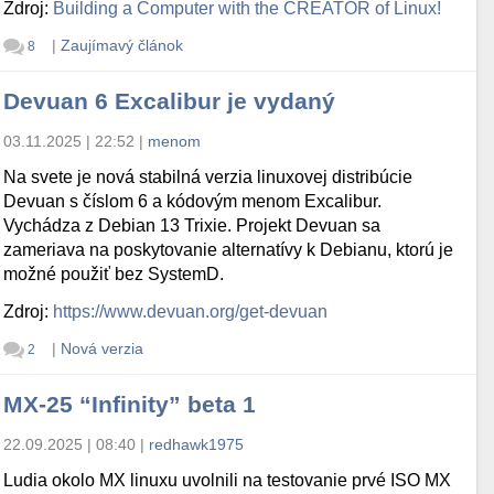
Zdroj:
Building a Computer with the CREATOR of Linux!
|
Zaujímavý článok
8
Devuan 6 Excalibur je vydaný
03.11.2025 | 22:52
|
menom
Na svete je nová stabilná verzia linuxovej distribúcie
Devuan s číslom 6 a kódovým menom Excalibur.
Vychádza z Debian 13 Trixie. Projekt Devuan sa
zameriava na poskytovanie alternatívy k Debianu, ktorú je
možné použiť bez SystemD.
Zdroj:
https://www.devuan.org/get-devuan
|
Nová verzia
2
MX-25 “Infinity” beta 1
22.09.2025 | 08:40
|
redhawk1975
Ludia okolo MX linuxu uvolnili na testovanie prvé ISO MX