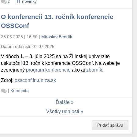
|
IT novinky
2
O konferencii 13. ročník konferencie
OSSConf
26.06.2025 | 16:50
|
Miroslav Bendík
Dátum udalosti:
01.07.2025
V dňoch 1. – 3. júla 2025 sa na Žilinskej univerzite
uskutoční 13. ročník konferencie OSSConf. Na webe je
zverejnený
program konferencie
ako aj
zborník
.
Zdroj:
ossconf.fri.uniza.sk
|
Komunita
Ďalšie
Všetky udalosti
Pridať správu