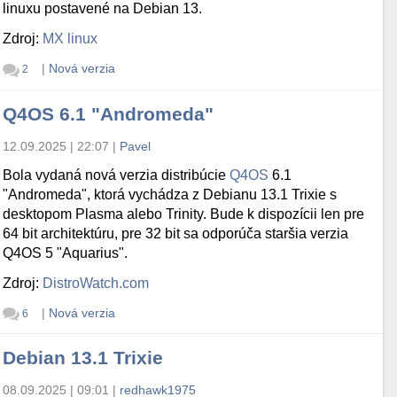
linuxu postavené na Debian 13.
Zdroj:
MX linux
|
Nová verzia
2
Q4OS 6.1 "Andromeda"
12.09.2025 | 22:07
|
Pavel
Bola vydaná nová verzia distribúcie
Q4OS
6.1
"Andromeda", ktorá vychádza z Debianu 13.1 Trixie s
desktopom Plasma alebo Trinity. Bude k dispozícii len pre
64 bit architektúru, pre 32 bit sa odporúča staršia verzia
Q4OS 5 "Aquarius".
Zdroj:
DistroWatch.com
|
Nová verzia
6
Debian 13.1 Trixie
08.09.2025 | 09:01
|
redhawk1975