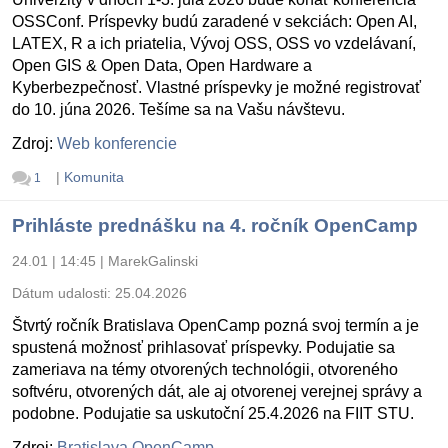
OSSConf. Príspevky budú zaradené v sekciách: Open AI,
LATEX, R a ich priatelia, Vývoj OSS, OSS vo vzdelávaní,
Open GIS & Open Data, Open Hardware a
Kyberbezpečnosť. Vlastné príspevky je možné registrovať
do 10. júna 2026. Tešíme sa na Vašu návštevu.
Zdroj:
Web konferencie
|
Komunita
1
Prihláste prednášku na 4. ročník OpenCamp
24.01 | 14:45
|
MarekGalinski
Dátum udalosti:
25.04.2026
Štvrtý ročník Bratislava OpenCamp pozná svoj termín a je
spustená možnosť prihlasovať príspevky. Podujatie sa
zameriava na témy otvorených technológii, otvoreného
softvéru, otvorených dát, ale aj otvorenej verejnej správy a
podobne. Podujatie sa uskutoční 25.4.2026 na FIIT STU.
Zdroj:
Bratislava OpenCamp