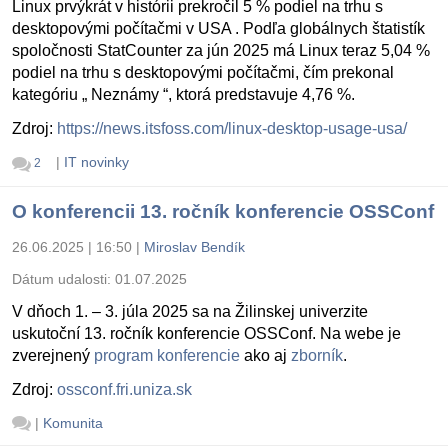
Linux prvýkrát v histórii prekročil 5 % podiel na trhu s
desktopovými počítačmi v USA . Podľa globálnych štatistík
spoločnosti StatCounter za jún 2025 má Linux teraz 5,04 %
podiel na trhu s desktopovými počítačmi, čím prekonal
kategóriu „ Neznámy “, ktorá predstavuje 4,76 %.
Zdroj:
https://news.itsfoss.com/linux-desktop-usage-usa/
|
IT novinky
2
O konferencii 13. ročník konferencie OSSConf
26.06.2025 | 16:50
|
Miroslav Bendík
Dátum udalosti:
01.07.2025
V dňoch 1. – 3. júla 2025 sa na Žilinskej univerzite
uskutoční 13. ročník konferencie OSSConf. Na webe je
zverejnený
program konferencie
ako aj
zborník
.
Zdroj:
ossconf.fri.uniza.sk
|
Komunita