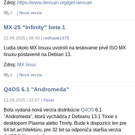
Zdroj:
https://www.devuan.org/get-devuan
|
Nová verzia
2
MX-25 “Infinity” beta 1
22.09.2025 | 08:40
|
redhawk1975
Ludia okolo MX linuxu uvolnili na testovanie prvé ISO MX
linuxu postavené na Debian 13.
Zdroj:
MX linux
|
Nová verzia
2
Q4OS 6.1 "Andromeda"
12.09.2025 | 22:07
|
Pavel
Bola vydaná nová verzia distribúcie
Q4OS
6.1
"Andromeda", ktorá vychádza z Debianu 13.1 Trixie s
desktopom Plasma alebo Trinity. Bude k dispozícii len pre
64 bit architektúru, pre 32 bit sa odporúča staršia verzia