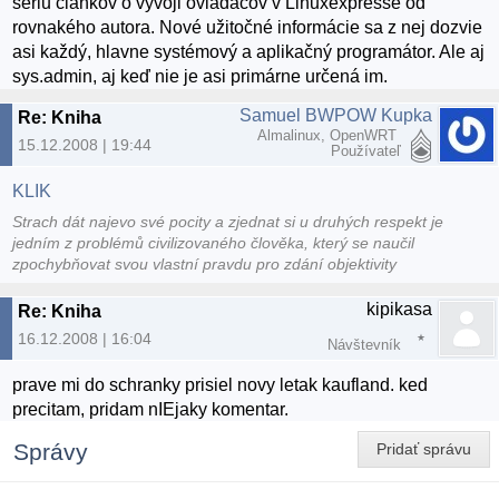
sériu článkov o vývoji ovládačov v Linuxexpresse od
rovnakého autora. Nové užitočné informácie sa z nej dozvie
asi každý, hlavne systémový a aplikačný programátor. Ale aj
sys.admin, aj keď nie je asi primárne určená im.
Samuel BWPOW Kupka
Re: Kniha
Almalinux, OpenWRT
15.12.2008 | 19:44
Používateľ
KLIK
Strach dát najevo své pocity a zjednat si u druhých respekt je
jedním z problémů civilizovaného člověka, který se naučil
zpochybňovat svou vlastní pravdu pro zdání objektivity
kipikasa
Re: Kniha
16.12.2008 | 16:04
Návštevník
prave mi do schranky prisiel novy letak kaufland. ked
precitam, pridam nIEjaky komentar.
Správy
Pridať správu