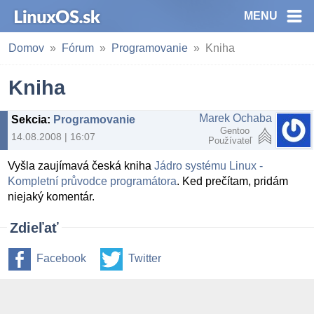
MENU
Domov
Fórum
Programovanie
Kniha
Kniha
Marek Ochaba
Sekcia
:
Programovanie
Gentoo
14.08.2008 | 16:07
Používateľ
Vyšla zaujímavá česká kniha
Jádro systému Linux -
Kompletní průvodce programátora
. Ked prečítam, pridám
niejaký komentár.
Zdieľať
Facebook
Twitter