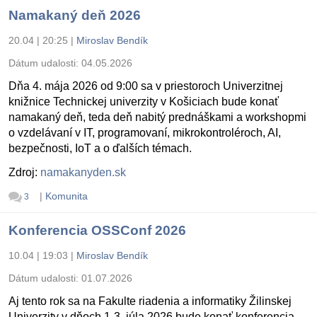
Namakaný deň 2026
20.04 | 20:25
|
Miroslav Bendík
Dátum udalosti:
04.05.2026
Dňa 4. mája 2026 od 9:00 sa v priestoroch Univerzitnej
knižnice Technickej univerzity v Košiciach bude konať
namakaný deň, teda deň nabitý prednáškami a workshopmi
o vzdelávaní v IT, programovaní, mikrokontroléroch, AI,
bezpečnosti, IoT a o ďalších témach.
Zdroj:
namakanyden.sk
|
Komunita
3
Konferencia OSSConf 2026
10.04 | 19:03
|
Miroslav Bendík
Dátum udalosti:
01.07.2026
Aj tento rok sa na Fakulte riadenia a informatiky Žilinskej
Univerzity v dňoch 1-3. júla 2026 bude konať konferencia