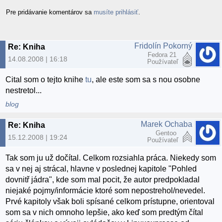
Pre pridávanie komentárov sa
musíte prihlásiť
.
Fridolín Pokorný
Re: Kniha
Fedora 21
14.08.2008 | 16:18
Používateľ
Cital som o tejto knihe
tu
, ale este som sa s nou osobne
nestretol...
blog
Marek Ochaba
Re: Kniha
Gentoo
15.12.2008 | 19:24
Používateľ
Tak som ju už dočítal. Celkom rozsiahla práca. Niekedy som
sa v nej aj strácal, hlavne v poslednej kapitole "Pohled
dovnitř jádra", kde som mal pocit, že autor predpokladal
niejaké pojmy/informácie ktoré som nepostrehol/nevedel.
Prvé kapitoly však boli spísané celkom prístupne, orientoval
som sa v nich omnoho lepšie, ako keď som predtým čítal