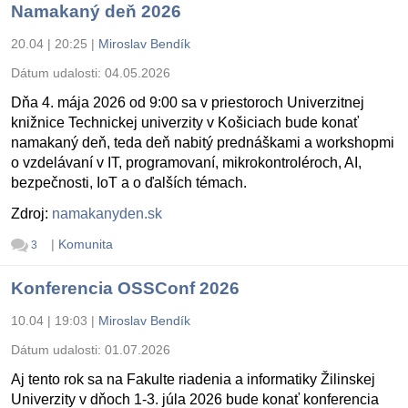
Namakaný deň 2026
20.04 | 20:25
|
Miroslav Bendík
Dátum udalosti:
04.05.2026
Dňa 4. mája 2026 od 9:00 sa v priestoroch Univerzitnej
knižnice Technickej univerzity v Košiciach bude konať
namakaný deň, teda deň nabitý prednáškami a workshopmi
o vzdelávaní v IT, programovaní, mikrokontroléroch, AI,
bezpečnosti, IoT a o ďalších témach.
Zdroj:
namakanyden.sk
|
Komunita
3
Konferencia OSSConf 2026
10.04 | 19:03
|
Miroslav Bendík
Dátum udalosti:
01.07.2026
Aj tento rok sa na Fakulte riadenia a informatiky Žilinskej
Univerzity v dňoch 1-3. júla 2026 bude konať konferencia