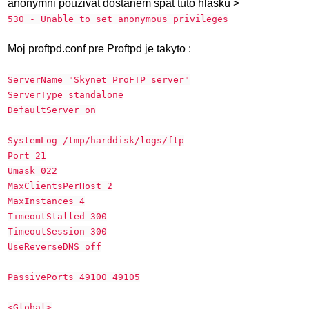
anonymni pouzivat dostanem spat tuto hlasku >
530 - Unable to set anonymous privileges
Moj proftpd.conf pre Proftpd je takyto :
ServerName "Skynet ProFTP server"
ServerType standalone
DefaultServer on
SystemLog /tmp/harddisk/logs/ftp
Port 21
Umask 022
MaxClientsPerHost 2
MaxInstances 4
TimeoutStalled 300
TimeoutSession 300
UseReverseDNS off
PassivePorts 49100 49105
<Global>