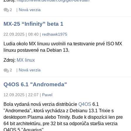
|
Nová verzia
2
MX-25 “Infinity” beta 1
22.09.2025 | 08:40
|
redhawk1975
Ludia okolo MX linuxu uvolnili na testovanie prvé ISO MX
linuxu postavené na Debian 13.
Zdroj:
MX linux
|
Nová verzia
2
Q4OS 6.1 "Andromeda"
12.09.2025 | 22:07
|
Pavel
Bola vydaná nová verzia distribúcie
Q4OS
6.1
"Andromeda", ktorá vychádza z Debianu 13.1 Trixie s
desktopom Plasma alebo Trinity. Bude k dispozícii len pre
64 bit architektúru, pre 32 bit sa odporúča staršia verzia
Q4OS 5 "Aquarius".