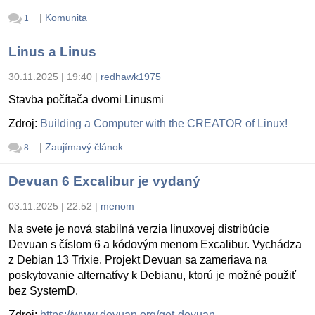
|
Komunita
1
Linus a Linus
30.11.2025 | 19:40
|
redhawk1975
Stavba počítača dvomi Linusmi
Zdroj:
Building a Computer with the CREATOR of Linux!
|
Zaujímavý článok
8
Devuan 6 Excalibur je vydaný
03.11.2025 | 22:52
|
menom
Na svete je nová stabilná verzia linuxovej distribúcie
Devuan s číslom 6 a kódovým menom Excalibur. Vychádza
z Debian 13 Trixie. Projekt Devuan sa zameriava na
poskytovanie alternatívy k Debianu, ktorú je možné použiť
bez SystemD.
Zdroj:
https://www.devuan.org/get-devuan