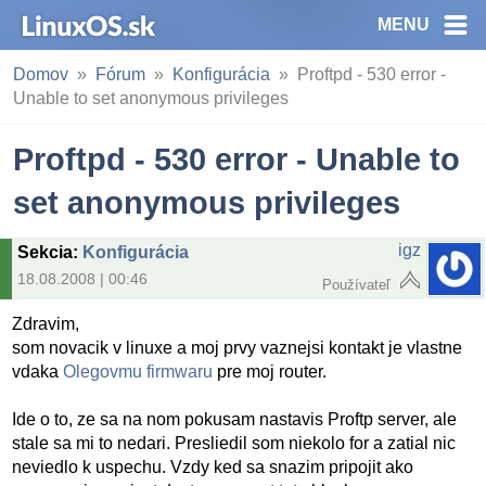
MENU
Domov
Fórum
Konfigurácia
Proftpd - 530 error -
Unable to set anonymous privileges
Proftpd - 530 error - Unable to
set anonymous privileges
igz
Sekcia
:
Konfigurácia
18.08.2008 | 00:46
Používateľ
Zdravim,
som novacik v linuxe a moj prvy vaznejsi kontakt je vlastne
vdaka
Olegovmu firmwaru
pre moj router.
Ide o to, ze sa na nom pokusam nastavis Proftp server, ale
stale sa mi to nedari. Presliedil som niekolo for a zatial nic
neviedlo k uspechu. Vzdy ked sa snazim pripojit ako