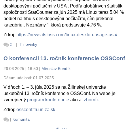
desktopovými počítačmi v USA . Podľa globálnych štatistík
spoločnosti StatCounter za jún 2025 má Linux teraz 5,04 %
podiel na trhu s desktopovými počítačmi, čím prekonal
kategóriu „ Neznámy “, ktorá predstavuje 4,76 %.
Zdroj:
https://news.itsfoss.com/linux-desktop-usage-usa/
|
IT novinky
2
O konferencii 13. ročník konferencie OSSConf
26.06.2025 | 16:50
|
Miroslav Bendík
Dátum udalosti:
01.07.2025
V dňoch 1. – 3. júla 2025 sa na Žilinskej univerzite
uskutoční 13. ročník konferencie OSSConf. Na webe je
zverejnený
program konferencie
ako aj
zborník
.
Zdroj:
ossconf.fri.uniza.sk
|
Komunita