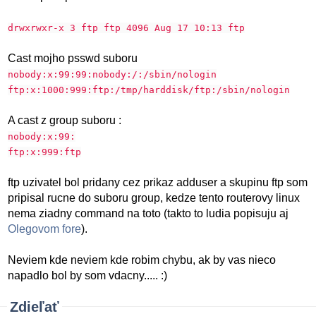
drwxrwxr-x 3 ftp ftp 4096 Aug 17 10:13 ftp
Cast mojho psswd suboru
nobody:x:99:99:nobody:/:/sbin/nologin
ftp:x:1000:999:ftp:/tmp/harddisk/ftp:/sbin/nologin
A cast z group suboru :
nobody:x:99:
ftp:x:999:ftp
ftp uzivatel bol pridany cez prikaz adduser a skupinu ftp som
pripisal rucne do suboru group, kedze tento routerovy linux
nema ziadny command na toto (takto to ludia popisuju aj
Olegovom fore
).
Neviem kde neviem kde robim chybu, ak by vas nieco
napadlo bol by som vdacny..... :)
Zdieľať