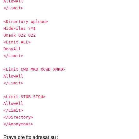
AllowAll
</Limit>
<Directory upload>
HideFiles \*$
Umask 022 022
<Limit ALL>
DenyAll
</Limit>
<Limit CWD MKD XCWD XMKD>
AllowAll
</Limit>
<Limit STOR STOU>
AllowAll
</Limit>
</Directory>
</Anonymous>
Prava pre ftp adresar su :