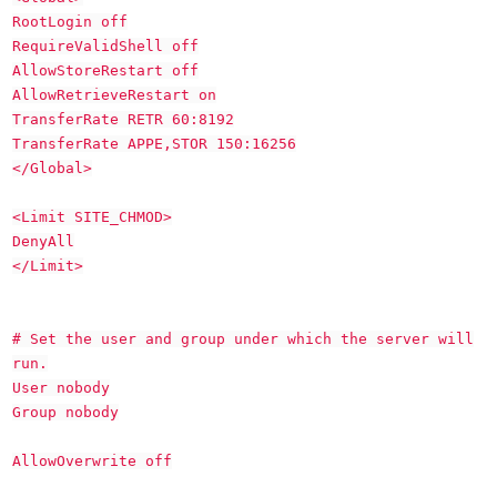
RootLogin off
RequireValidShell off
AllowStoreRestart off
AllowRetrieveRestart on
TransferRate RETR 60:8192
TransferRate APPE,STOR 150:16256
</Global>
<Limit SITE_CHMOD>
DenyAll
</Limit>
# Set the user and group under which the server will
run.
User nobody
Group nobody
AllowOverwrite off