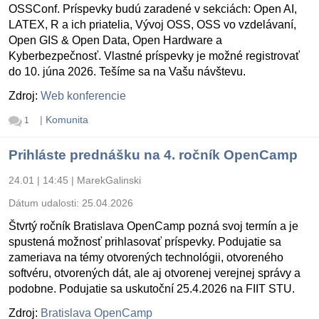
OSSConf. Príspevky budú zaradené v sekciách: Open AI,
LATEX, R a ich priatelia, Vývoj OSS, OSS vo vzdelávaní,
Open GIS & Open Data, Open Hardware a
Kyberbezpečnosť. Vlastné príspevky je možné registrovať
do 10. júna 2026. Tešíme sa na Vašu návštevu.
Zdroj:
Web konferencie
|
Komunita
1
Prihláste prednášku na 4. ročník OpenCamp
24.01 | 14:45
|
MarekGalinski
Dátum udalosti:
25.04.2026
Štvrtý ročník Bratislava OpenCamp pozná svoj termín a je
spustená možnosť prihlasovať príspevky. Podujatie sa
zameriava na témy otvorených technológii, otvoreného
softvéru, otvorených dát, ale aj otvorenej verejnej správy a
podobne. Podujatie sa uskutoční 25.4.2026 na FIIT STU.
Zdroj:
Bratislava OpenCamp