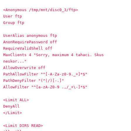
<Anonymous /tmp/mnt/disc0_3/ftp>
User ftp
Group ftp
UserAlias anonymous ftp
AnonRequirePassword off
RequireValidShell off
MaxClients 4 "Sorry, maximum 4 tahaci. Skus
neskor..."
AllowOverwrite off
PathAllowFilter "^[-A-Za-z0-9._+]*$"
PathDenyFilter "(^|/)[-.]"
AllowFilter "^[a-zA-Z0-9 .,/_+\-]*$"
<Limit ALL>
DenyAll
</Limit>
<Limit DIRS READ>