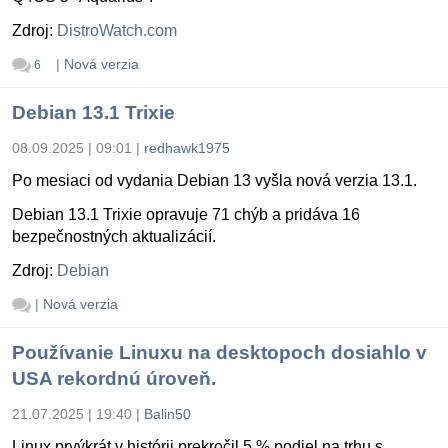
Zdroj:
DistroWatch.com
|
Nová verzia
6
Debian 13.1 Trixie
08.09.2025 | 09:01
|
redhawk1975
Po mesiaci od vydania Debian 13 vyšla nová verzia 13.1.
Debian 13.1 Trixie opravuje 71 chýb a pridáva 16
bezpečnostných aktualizácií.
Zdroj:
Debian
|
Nová verzia
Používanie Linuxu na desktopoch dosiahlo v
USA rekordnú úroveň.
21.07.2025 | 19:40
|
Balin50
Linux prvýkrát v histórii prekročil 5 % podiel na trhu s