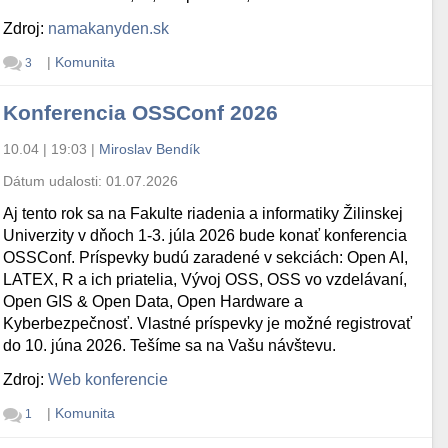
Zdroj:
namakanyden.sk
|
Komunita
3
Konferencia OSSConf 2026
10.04 | 19:03
|
Miroslav Bendík
Dátum udalosti:
01.07.2026
Aj tento rok sa na Fakulte riadenia a informatiky Žilinskej
Univerzity v dňoch 1-3. júla 2026 bude konať konferencia
OSSConf. Príspevky budú zaradené v sekciách: Open AI,
LATEX, R a ich priatelia, Vývoj OSS, OSS vo vzdelávaní,
Open GIS & Open Data, Open Hardware a
Kyberbezpečnosť. Vlastné príspevky je možné registrovať
do 10. júna 2026. Tešíme sa na Vašu návštevu.
Zdroj:
Web konferencie
|
Komunita
1