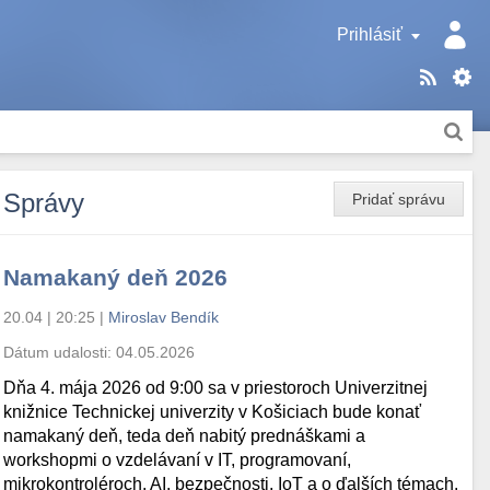
Prihlásiť
Správy
Pridať správu
Namakaný deň 2026
20.04 | 20:25
|
Miroslav Bendík
Dátum udalosti:
04.05.2026
Dňa 4. mája 2026 od 9:00 sa v priestoroch Univerzitnej
knižnice Technickej univerzity v Košiciach bude konať
namakaný deň, teda deň nabitý prednáškami a
workshopmi o vzdelávaní v IT, programovaní,
mikrokontroléroch, AI, bezpečnosti, IoT a o ďalších témach.