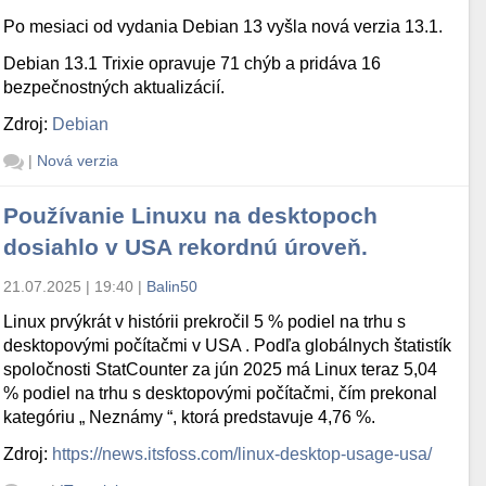
Po mesiaci od vydania Debian 13 vyšla nová verzia 13.1.
Debian 13.1 Trixie opravuje 71 chýb a pridáva 16
bezpečnostných aktualizácií.
Zdroj:
Debian
|
Nová verzia
Používanie Linuxu na desktopoch
dosiahlo v USA rekordnú úroveň.
21.07.2025 | 19:40
|
Balin50
Linux prvýkrát v histórii prekročil 5 % podiel na trhu s
desktopovými počítačmi v USA . Podľa globálnych štatistík
spoločnosti StatCounter za jún 2025 má Linux teraz 5,04
% podiel na trhu s desktopovými počítačmi, čím prekonal
kategóriu „ Neznámy “, ktorá predstavuje 4,76 %.
Zdroj:
https://news.itsfoss.com/linux-desktop-usage-usa/