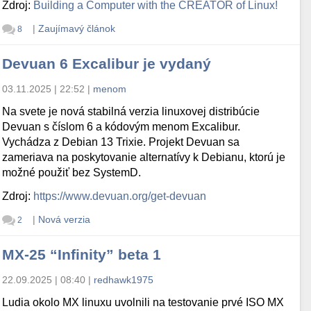
Zdroj:
Building a Computer with the CREATOR of Linux!
|
Zaujímavý článok
8
Devuan 6 Excalibur je vydaný
03.11.2025 | 22:52
|
menom
Na svete je nová stabilná verzia linuxovej distribúcie
Devuan s číslom 6 a kódovým menom Excalibur.
Vychádza z Debian 13 Trixie. Projekt Devuan sa
zameriava na poskytovanie alternatívy k Debianu, ktorú je
možné použiť bez SystemD.
Zdroj:
https://www.devuan.org/get-devuan
|
Nová verzia
2
MX-25 “Infinity” beta 1
22.09.2025 | 08:40
|
redhawk1975
Ludia okolo MX linuxu uvolnili na testovanie prvé ISO MX