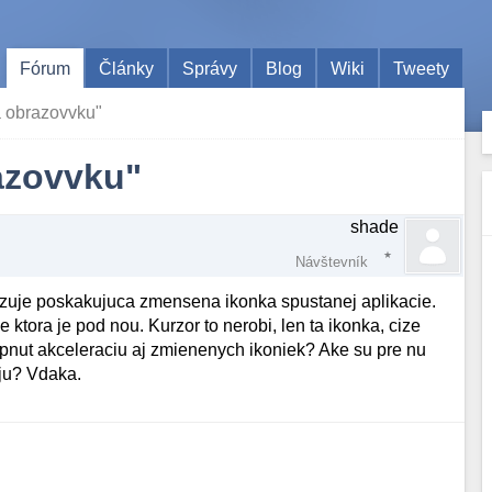
Fórum
Články
Správy
Blog
Wiki
Tweety
a obrazovvku"
azovvku"
shade
Návštevník
kazuje poskakujuca zmensena ikonka spustanej aplikacie.
e ktora je pod nou. Kurzor to nerobi, len ta ikonka, cize
pnut akceleraciu aj zmienenych ikoniek? Ake su pre nu
aju? Vdaka.