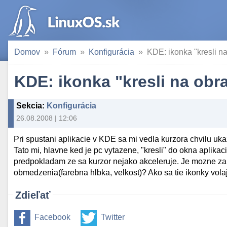
Domov
Fórum
Konfigurácia
KDE: ikonka "kresli n
KDE: ikonka "kresli na obr
Sekcia
:
Konfigurácia
26.08.2008 | 12:06
Pri spustani aplikacie v KDE sa mi vedla kurzora chvilu u
Tato mi, hlavne ked je pc vytazene, "kresli" do okna aplikaci
predpokladam ze sa kurzor nejako akceleruje. Je mozne za
obmedzenia(farebna hlbka, velkost)? Ako sa tie ikonky vol
Zdieľať
Facebook
Twitter