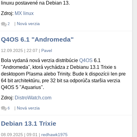
linuxu postavené na Debian 13.
Zdroj:
MX linux
|
Nová verzia
2
Q4OS 6.1 "Andromeda"
12.09.2025 | 22:07
|
Pavel
Bola vydaná nová verzia distribúcie
Q4OS
6.1
"Andromeda", ktorá vychádza z Debianu 13.1 Trixie s
desktopom Plasma alebo Trinity. Bude k dispozícii len pre
64 bit architektúru, pre 32 bit sa odporúča staršia verzia
Q4OS 5 "Aquarius".
Zdroj:
DistroWatch.com
|
Nová verzia
6
Debian 13.1 Trixie
08.09.2025 | 09:01
|
redhawk1975