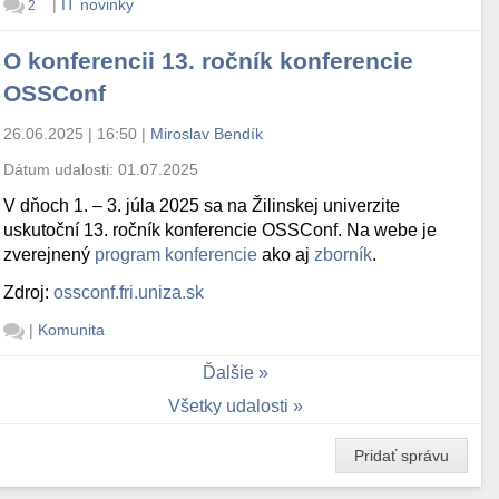
|
IT novinky
2
O konferencii 13. ročník konferencie
OSSConf
26.06.2025 | 16:50
|
Miroslav Bendík
Dátum udalosti:
01.07.2025
V dňoch 1. – 3. júla 2025 sa na Žilinskej univerzite
uskutoční 13. ročník konferencie OSSConf. Na webe je
zverejnený
program konferencie
ako aj
zborník
.
Zdroj:
ossconf.fri.uniza.sk
|
Komunita
Ďalšie
Všetky udalosti
Pridať správu