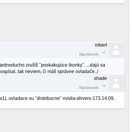
robert
Návštevník
 jednoducho zrušíš "poskakujúce ikonky". ...dajú sa
nepospísal, tak neviem, či máš správne ovladače../
shade
Návštevník
1), ovladace su "distribucne" nvidia-drivers-173.14.09,