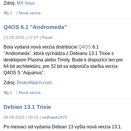
Zdroj:
MX linux
|
Nová verzia
2
Q4OS 6.1 "Andromeda"
12.09.2025 | 22:07
|
Pavel
Bola vydaná nová verzia distribúcie
Q4OS
6.1
"Andromeda", ktorá vychádza z Debianu 13.1 Trixie s
desktopom Plasma alebo Trinity. Bude k dispozícii len pre
64 bit architektúru, pre 32 bit sa odporúča staršia verzia
Q4OS 5 "Aquarius".
Zdroj:
DistroWatch.com
|
Nová verzia
6
Debian 13.1 Trixie
08.09.2025 | 09:01
|
redhawk1975
Po mesiaci od vydania Debian 13 vyšla nová verzia 13.1.