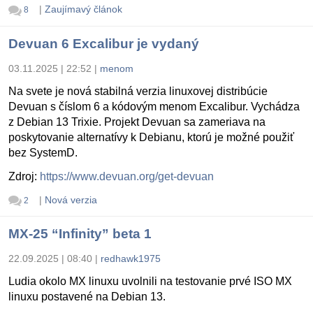
|
Zaujímavý článok
8
Devuan 6 Excalibur je vydaný
03.11.2025 | 22:52
|
menom
Na svete je nová stabilná verzia linuxovej distribúcie
Devuan s číslom 6 a kódovým menom Excalibur. Vychádza
z Debian 13 Trixie. Projekt Devuan sa zameriava na
poskytovanie alternatívy k Debianu, ktorú je možné použiť
bez SystemD.
Zdroj:
https://www.devuan.org/get-devuan
|
Nová verzia
2
MX-25 “Infinity” beta 1
22.09.2025 | 08:40
|
redhawk1975
Ludia okolo MX linuxu uvolnili na testovanie prvé ISO MX
linuxu postavené na Debian 13.