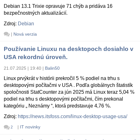
Debian 13.1 Trixie opravuje 71 chýb a pridáva 16
bezpečnostných aktualizácií.
Zdroj:
Debian
|
Nová verzia
Používanie Linuxu na desktopoch dosiahlo v
USA rekordnú úroveň.
21.07.2025 | 19:40
|
Balin50
Linux prvýkrát v histórii prekročil 5 % podiel na trhu s
desktopovými počítačmi v USA . Podľa globálnych štatistík
spoločnosti StatCounter za jún 2025 má Linux teraz 5,04 %
podiel na trhu s desktopovými počítačmi, čím prekonal
kategóriu „ Neznámy “, ktorá predstavuje 4,76 %.
Zdroj:
https://news.itsfoss.com/linux-desktop-usage-usa/
|
IT novinky
2