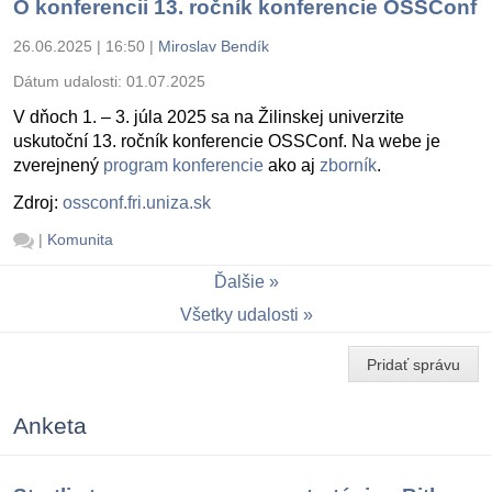
O konferencii 13. ročník konferencie OSSConf
26.06.2025 | 16:50
|
Miroslav Bendík
Dátum udalosti:
01.07.2025
V dňoch 1. – 3. júla 2025 sa na Žilinskej univerzite
uskutoční 13. ročník konferencie OSSConf. Na webe je
zverejnený
program konferencie
ako aj
zborník
.
Zdroj:
ossconf.fri.uniza.sk
|
Komunita
Ďalšie
Všetky udalosti
Pridať správu
Anketa