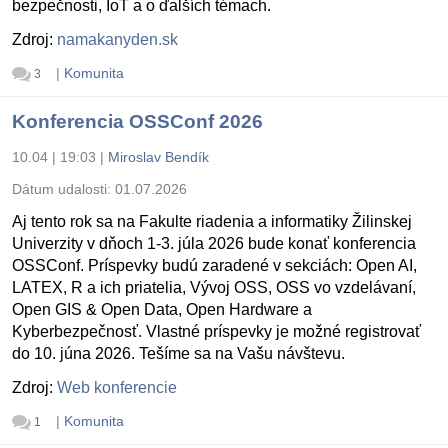
bezpečnosti, IoT a o ďalších témach.
Zdroj:
namakanyden.sk
|
Komunita
3
Konferencia OSSConf 2026
10.04 | 19:03
|
Miroslav Bendík
Dátum udalosti:
01.07.2026
Aj tento rok sa na Fakulte riadenia a informatiky Žilinskej
Univerzity v dňoch 1-3. júla 2026 bude konať konferencia
OSSConf. Príspevky budú zaradené v sekciách: Open AI,
LATEX, R a ich priatelia, Vývoj OSS, OSS vo vzdelávaní,
Open GIS & Open Data, Open Hardware a
Kyberbezpečnosť. Vlastné príspevky je možné registrovať
do 10. júna 2026. Tešíme sa na Vašu návštevu.
Zdroj:
Web konferencie
|
Komunita
1