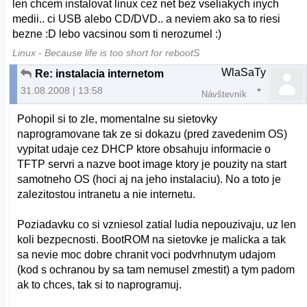
len chcem instalovat linux cez net bez vseliakych inych
medii.. ci USB alebo CD/DVD.. a neviem ako sa to riesi
bezne :D lebo vacsinou som ti nerozumel :)
Linux - Because life is too short for rebootS
WlaSaTy
Re: instalacia internetom
31.08.2008 | 13:58
Návštevník
Pohopil si to zle, momentalne su sietovky
naprogramovane tak ze si dokazu (pred zavedenim OS)
vypitat udaje cez DHCP ktore obsahuju informacie o
TFTP servri a nazve boot image ktory je pouzity na start
samotneho OS (hoci aj na jeho instalaciu). No a toto je
zalezitostou intranetu a nie internetu.
Poziadavku co si vzniesol zatial ludia nepouzivaju, uz len
koli bezpecnosti. BootROM na sietovke je malicka a tak
sa nevie moc dobre chranit voci podvrhnutym udajom
(kod s ochranou by sa tam nemusel zmestit) a tym padom
ak to chces, tak si to naprogramuj.