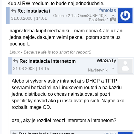
Kup si RW medium, to bude najjednoduchsie.
fantofas
Re: instalacia internetom
Greenie 2.1 a OpenSUSE 10,3
31.08.2008 | 14:01
Používateľ
najprv treba kupit mechaniku.. mam doma 4 ale uz ani
jedna nejde. dakujem velmi pekne.. potom som ta uz
pochopil..
Linux - Because life is too short for rebootS
WlaSaTy
Re: instalacia internetom
31.08.2008 | 14:15
Návštevník
Alebo si vytvor vlastny intranet aj s DHCP a TFTP
servrami beziacimi na Linuxovom routeri a na kazdu
jednu distribuciu co chces nainstalovat si pozri
specificky navod ako ju instalovat po sieti. Najme ako
rozbalit image CD.
ozaj, aky je rozdiel medzi interetom a intranetom?
voxar