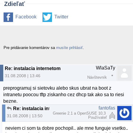
Zdieľať
Facebook
Twitter
Pre pridávanie komentárov sa
musíte prihlásiť
.
WlaSaTy
Re: instalacia internetom
31.08.2008 | 13:46
Návštevník
preprogramuj si sietovku alebo skus ubrat na boot z
intranetu poocou tftp ziskanho cez dhcp tak ako sa to riesi
bezne.
fantofas
Re: instalacia internetom
Greenie 2.1 a OpenSUSE 10,3
31.08.2008 | 13:50
Používateľ
neviem ci som ta dobre pochopil.. ale mne funguje vsetko..