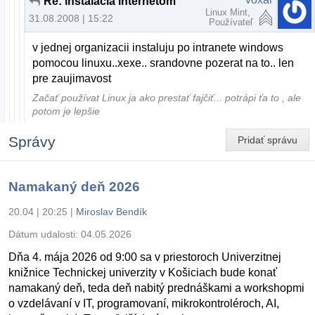
Re: instalacia internetom
Linux Mint,
31.08.2008 | 15:22
Používateľ
v jednej organizacii instaluju po intranete windows
pomocou linuxu..xexe.. srandovne pozerat na to.. len
pre zaujimavost
Začať používat Linux ja ako prestať fajčiť... potrápi ťa to , ale
potom je lepšie
Správy
Pridať správu
Namakaný deň 2026
20.04 | 20:25
|
Miroslav Bendík
Dátum udalosti:
04.05.2026
Dňa 4. mája 2026 od 9:00 sa v priestoroch Univerzitnej
knižnice Technickej univerzity v Košiciach bude konať
namakaný deň, teda deň nabitý prednáškami a workshopmi
o vzdelávaní v IT, programovaní, mikrokontroléroch, AI,