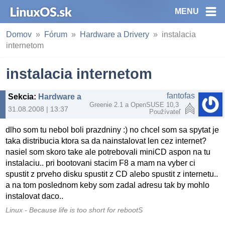
MENU
Domov
Fórum
Hardware a Drivery
instalacia
internetom
instalacia internetom
fantofas
Sekcia
:
Hardware a Drivery
Greenie 2.1 a OpenSUSE 10,3
31.08.2008 | 13:37
Používateľ
dlho som tu nebol boli prazdniny :) no chcel som sa spytat je
taka distribucia ktora sa da nainstalovat len cez internet?
nasiel som skoro take ale potrebovali miniCD aspon na tu
instalaciu.. pri bootovani stacim F8 a mam na vyber ci
spustit z prveho disku spustit z CD alebo spustit z internetu..
a na tom poslednom keby som zadal adresu tak by mohlo
instalovat daco..
Linux - Because life is too short for rebootS