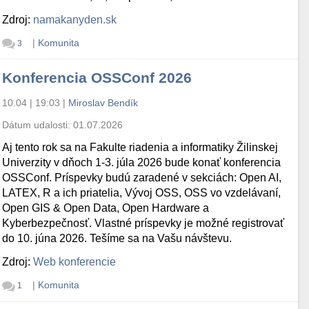
Zdroj:
namakanyden.sk
|
Komunita
3
Konferencia OSSConf 2026
10.04 | 19:03
|
Miroslav Bendík
Dátum udalosti:
01.07.2026
Aj tento rok sa na Fakulte riadenia a informatiky Žilinskej
Univerzity v dňoch 1-3. júla 2026 bude konať konferencia
OSSConf. Príspevky budú zaradené v sekciách: Open AI,
LATEX, R a ich priatelia, Vývoj OSS, OSS vo vzdelávaní,
Open GIS & Open Data, Open Hardware a
Kyberbezpečnosť. Vlastné príspevky je možné registrovať
do 10. júna 2026. Tešíme sa na Vašu návštevu.
Zdroj:
Web konferencie
|
Komunita
1