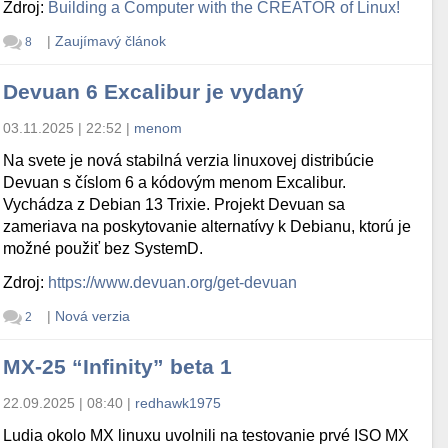
Zdroj:
Building a Computer with the CREATOR of Linux!
|
Zaujímavý článok
8
Devuan 6 Excalibur je vydaný
03.11.2025 | 22:52
|
menom
Na svete je nová stabilná verzia linuxovej distribúcie
Devuan s číslom 6 a kódovým menom Excalibur.
Vychádza z Debian 13 Trixie. Projekt Devuan sa
zameriava na poskytovanie alternatívy k Debianu, ktorú je
možné použiť bez SystemD.
Zdroj:
https://www.devuan.org/get-devuan
|
Nová verzia
2
MX-25 “Infinity” beta 1
22.09.2025 | 08:40
|
redhawk1975
Ludia okolo MX linuxu uvolnili na testovanie prvé ISO MX