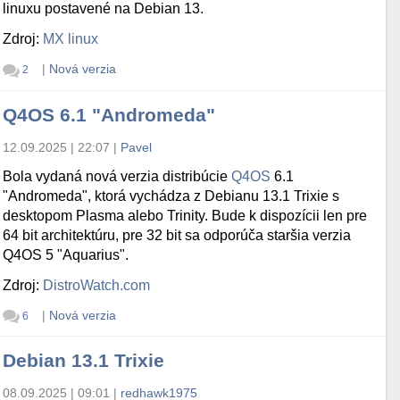
linuxu postavené na Debian 13.
Zdroj:
MX linux
|
Nová verzia
2
Q4OS 6.1 "Andromeda"
12.09.2025 | 22:07
|
Pavel
Bola vydaná nová verzia distribúcie
Q4OS
6.1
"Andromeda", ktorá vychádza z Debianu 13.1 Trixie s
desktopom Plasma alebo Trinity. Bude k dispozícii len pre
64 bit architektúru, pre 32 bit sa odporúča staršia verzia
Q4OS 5 "Aquarius".
Zdroj:
DistroWatch.com
|
Nová verzia
6
Debian 13.1 Trixie
08.09.2025 | 09:01
|
redhawk1975