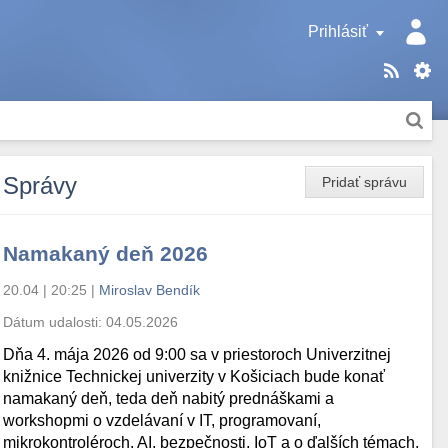
Prihlásiť
Správy
Pridať správu
Namakaný deň 2026
20.04 | 20:25
|
Miroslav Bendík
Dátum udalosti:
04.05.2026
Dňa 4. mája 2026 od 9:00 sa v priestoroch Univerzitnej
knižnice Technickej univerzity v Košiciach bude konať
namakaný deň, teda deň nabitý prednáškami a
workshopmi o vzdelávaní v IT, programovaní,
mikrokontroléroch, AI, bezpečnosti, IoT a o ďalších témach.