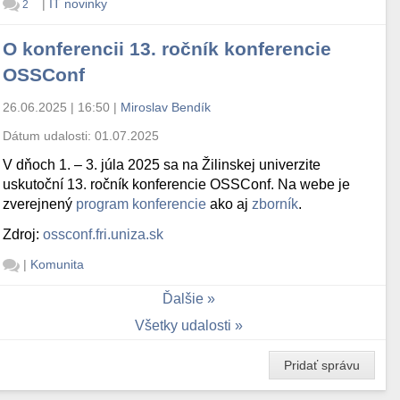
|
IT novinky
2
O konferencii 13. ročník konferencie
OSSConf
26.06.2025 | 16:50
|
Miroslav Bendík
Dátum udalosti:
01.07.2025
V dňoch 1. – 3. júla 2025 sa na Žilinskej univerzite
uskutoční 13. ročník konferencie OSSConf. Na webe je
zverejnený
program konferencie
ako aj
zborník
.
Zdroj:
ossconf.fri.uniza.sk
|
Komunita
Ďalšie
Všetky udalosti
Pridať správu