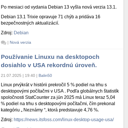
Po mesiaci od vydania Debian 13 vyšla nová verzia 13.1.
Debian 13.1 Trixie opravuje 71 chýb a pridáva 16
bezpečnostných aktualizácií.
Zdroj:
Debian
|
Nová verzia
Používanie Linuxu na desktopoch
dosiahlo v USA rekordnú úroveň.
21.07.2025 | 19:40
|
Balin50
Linux prvýkrát v histórii prekročil 5 % podiel na trhu s
desktopovými počítačmi v USA . Podľa globálnych štatistík
spoločnosti StatCounter za jún 2025 má Linux teraz 5,04
% podiel na trhu s desktopovými počítačmi, čím prekonal
kategóriu „ Neznámy “, ktorá predstavuje 4,76 %.
Zdroj:
https://news.itsfoss.com/linux-desktop-usage-usa/