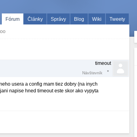
Fórum
Články
Správy
Blog
Wiki
Tweety
too
timeout
Návštevník
neho usera a config mam tiez dobry (na inych
ajani napise hned timeout este skor ako vypyta