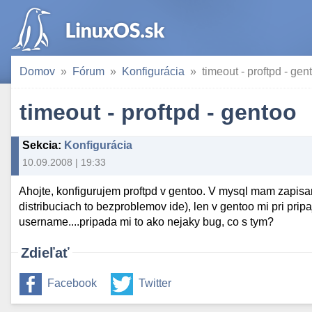
Domov
Fórum
Konfigurácia
timeout - proftpd - gen
timeout - proftpd - gentoo
Sekcia
:
Konfigurácia
10.09.2008 | 19:33
Ahojte, konfigurujem proftpd v gentoo. V mysql mam zapisa
distribuciach to bezproblemov ide), len v gentoo mi pri prip
username....pripada mi to ako nejaky bug, co s tym?
Zdieľať
Facebook
Twitter