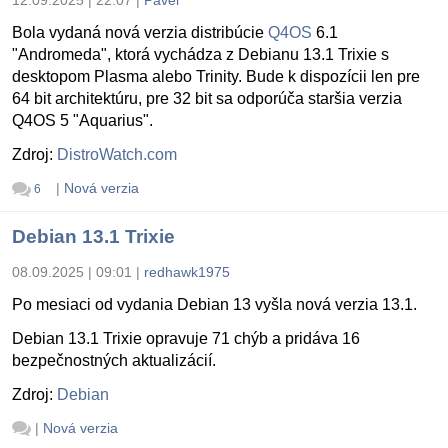
Bola vydaná nová verzia distribúcie
Q4OS
6.1
"Andromeda", ktorá vychádza z Debianu 13.1 Trixie s
desktopom Plasma alebo Trinity. Bude k dispozícii len pre
64 bit architektúru, pre 32 bit sa odporúča staršia verzia
Q4OS 5 "Aquarius".
Zdroj:
DistroWatch.com
|
Nová verzia
6
Debian 13.1 Trixie
08.09.2025 | 09:01
|
redhawk1975
Po mesiaci od vydania Debian 13 vyšla nová verzia 13.1.
Debian 13.1 Trixie opravuje 71 chýb a pridáva 16
bezpečnostných aktualizácií.
Zdroj:
Debian
|
Nová verzia