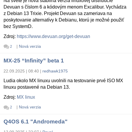
Na svete je nová stabilná verzia linuxovej distribúcie
Devuan s číslom 6 a kódovým menom Excalibur. Vychádza
z Debian 13 Trixie. Projekt Devuan sa zameriava na
poskytovanie alternatívy k Debianu, ktorú je možné použiť
bez SystemD.
Zdroj:
https://www.devuan.org/get-devuan
|
Nová verzia
2
MX-25 “Infinity” beta 1
22.09.2025 | 08:40
|
redhawk1975
Ludia okolo MX linuxu uvolnili na testovanie prvé ISO MX
linuxu postavené na Debian 13.
Zdroj:
MX linux
|
Nová verzia
2
Q4OS 6.1 "Andromeda"
12.09.2025 | 22:07
|
Pavel