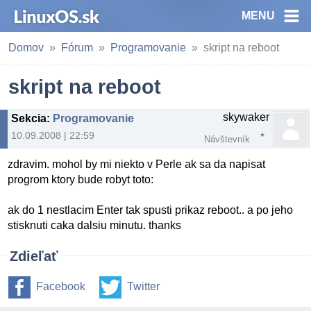
MENU
Domov
Fórum
Programovanie
skript na reboot
skript na reboot
skywaker
Sekcia
:
Programovanie
10.09.2008 | 22:59
Návštevník
zdravim. mohol by mi niekto v Perle ak sa da napisat
progrom ktory bude robyt toto:
ak do 1 nestlacim Enter tak spusti prikaz reboot.. a po jeho
stisknuti caka dalsiu minutu. thanks
Zdieľať
Facebook
Twitter