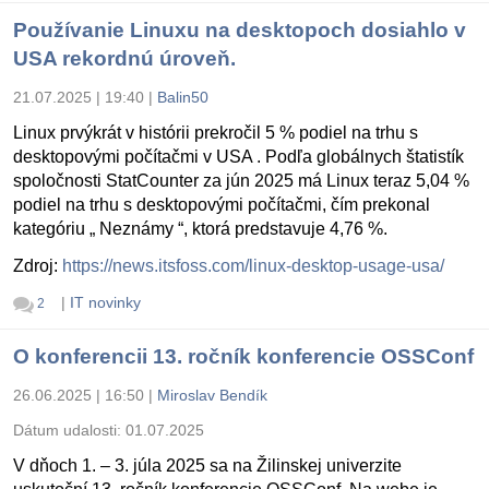
Používanie Linuxu na desktopoch dosiahlo v
USA rekordnú úroveň.
21.07.2025 | 19:40
|
Balin50
Linux prvýkrát v histórii prekročil 5 % podiel na trhu s
desktopovými počítačmi v USA . Podľa globálnych štatistík
spoločnosti StatCounter za jún 2025 má Linux teraz 5,04 %
podiel na trhu s desktopovými počítačmi, čím prekonal
kategóriu „ Neznámy “, ktorá predstavuje 4,76 %.
Zdroj:
https://news.itsfoss.com/linux-desktop-usage-usa/
|
IT novinky
2
O konferencii 13. ročník konferencie OSSConf
26.06.2025 | 16:50
|
Miroslav Bendík
Dátum udalosti:
01.07.2025
V dňoch 1. – 3. júla 2025 sa na Žilinskej univerzite