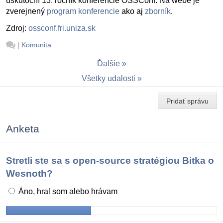
uskutoční 13. ročník konferencie OSSConf. Na webe je
zverejnený
program konferencie
ako aj
zborník
.
Zdroj:
ossconf.fri.uniza.sk
|
Komunita
Ďalšie
Všetky udalosti
Pridať správu
Anketa
Stretli ste sa s open-source stratégiou Bitka o
Wesnoth?
Áno, hral som alebo hrávam