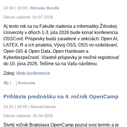
10.04 | 19:03
|
Miroslav Bendík
Dátum udalosti:
01.07.2026
Aj tento rok sa na Fakulte riadenia a informatiky Žilinskej
Univerzity v dňoch 1-3. júla 2026 bude konať konferencia
OSSConf. Príspevky budú zaradené v sekciách: Open AI,
LATEX, R a ich priatelia, Vývoj OSS, OSS vo vzdelávaní,
Open GIS & Open Data, Open Hardware a
Kyberbezpečnosť. Vlastné príspevky je možné registrovať
do 10. júna 2026. Tešíme sa na Vašu návštevu.
Zdroj:
Web konferencie
|
Komunita
1
Prihláste prednášku na 4. ročník OpenCamp
24.01 | 14:45
|
MarekGalinski
Dátum udalosti:
25.04.2026
Štvrtý ročník Bratislava OpenCamp pozná svoj termín a je