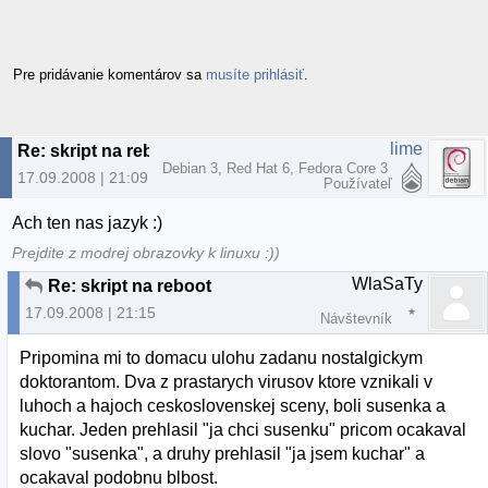
Pre pridávanie komentárov sa
musíte prihlásiť
.
lime
Re: skript na reboot
Debian 3, Red Hat 6, Fedora Core 3
17.09.2008 | 21:09
Používateľ
Ach ten nas jazyk :)
Prejdite z modrej obrazovky k linuxu :))
WlaSaTy
Re: skript na reboot
17.09.2008 | 21:15
Návštevník
Pripomina mi to domacu ulohu zadanu nostalgickym
doktorantom. Dva z prastarych virusov ktore vznikali v
luhoch a hajoch ceskoslovenskej sceny, boli susenka a
kuchar. Jeden prehlasil "ja chci susenku" pricom ocakaval
slovo "susenka", a druhy prehlasil "ja jsem kuchar" a
ocakaval podobnu blbost.