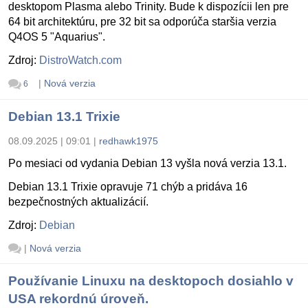
desktopom Plasma alebo Trinity. Bude k dispozícii len pre
64 bit architektúru, pre 32 bit sa odporúča staršia verzia
Q4OS 5 "Aquarius".
Zdroj:
DistroWatch.com
|
Nová verzia
6
Debian 13.1 Trixie
08.09.2025 | 09:01
|
redhawk1975
Po mesiaci od vydania Debian 13 vyšla nová verzia 13.1.
Debian 13.1 Trixie opravuje 71 chýb a pridáva 16
bezpečnostných aktualizácií.
Zdroj:
Debian
|
Nová verzia
Používanie Linuxu na desktopoch dosiahlo v
USA rekordnú úroveň.