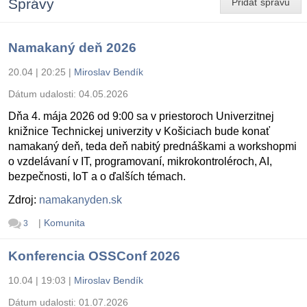
Správy
Pridať správu
Namakaný deň 2026
20.04 | 20:25
|
Miroslav Bendík
Dátum udalosti:
04.05.2026
Dňa 4. mája 2026 od 9:00 sa v priestoroch Univerzitnej
knižnice Technickej univerzity v Košiciach bude konať
namakaný deň, teda deň nabitý prednáškami a workshopmi
o vzdelávaní v IT, programovaní, mikrokontroléroch, AI,
bezpečnosti, IoT a o ďalších témach.
Zdroj:
namakanyden.sk
|
Komunita
3
Konferencia OSSConf 2026
10.04 | 19:03
|
Miroslav Bendík
Dátum udalosti:
01.07.2026