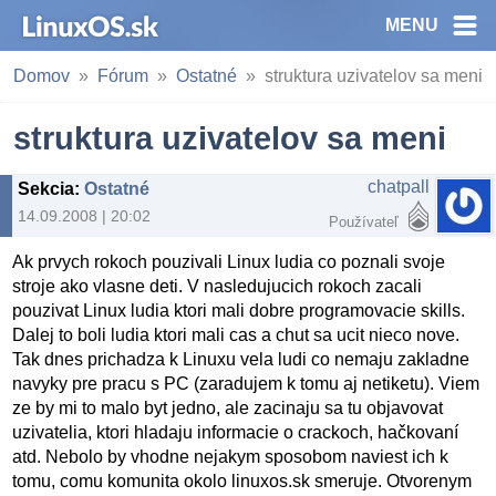
MENU
Domov
Fórum
Ostatné
struktura uzivatelov sa meni
struktura uzivatelov sa meni
chatpall
Sekcia
:
Ostatné
14.09.2008 | 20:02
Používateľ
Ak prvych rokoch pouzivali Linux ludia co poznali svoje
stroje ako vlasne deti. V nasledujucich rokoch zacali
pouzivat Linux ludia ktori mali dobre programovacie skills.
Dalej to boli ludia ktori mali cas a chut sa ucit nieco nove.
Tak dnes prichadza k Linuxu vela ludi co nemaju zakladne
navyky pre pracu s PC (zaradujem k tomu aj netiketu). Viem
ze by mi to malo byt jedno, ale zacinaju sa tu objavovat
uzivatelia, ktori hladaju informacie o crackoch, hačkovaní
atd. Nebolo by vhodne nejakym sposobom naviest ich k
tomu, comu komunita okolo linuxos.sk smeruje. Otvorenym