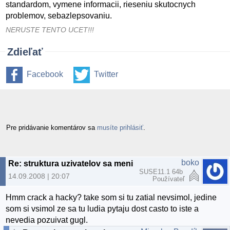
standardom, vymene informacii, rieseniu skutocnych
problemov, sebazlepsovaniu.
NERUSTE TENTO UCET!!!
Zdieľať
Facebook
Twitter
Pre pridávanie komentárov sa
musíte prihlásiť
.
boko
Re: struktura uzivatelov sa meni
SUSE11.1 64b
14.09.2008 | 20:07
Používateľ
Hmm crack a hacky? take som si tu zatial nevsimol, jedine
som si vsimol ze sa tu ludia pytaju dost casto to iste a
nevedia pozuivat gugl.