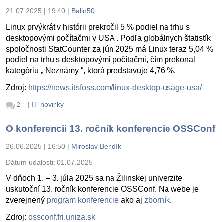
21.07.2025 | 19:40
|
Balin50
Linux prvýkrát v histórii prekročil 5 % podiel na trhu s
desktopovými počítačmi v USA . Podľa globálnych štatistík
spoločnosti StatCounter za jún 2025 má Linux teraz 5,04 %
podiel na trhu s desktopovými počítačmi, čím prekonal
kategóriu „ Neznámy “, ktorá predstavuje 4,76 %.
Zdroj:
https://news.itsfoss.com/linux-desktop-usage-usa/
|
IT novinky
2
O konferencii 13. ročník konferencie OSSConf
26.06.2025 | 16:50
|
Miroslav Bendík
Dátum udalosti:
01.07.2025
V dňoch 1. – 3. júla 2025 sa na Žilinskej univerzite
uskutoční 13. ročník konferencie OSSConf. Na webe je
zverejnený
program konferencie
ako aj
zborník
.
Zdroj:
ossconf.fri.uniza.sk