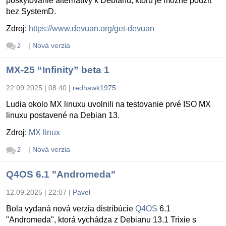
poskytovanie alternatívy k Debianu, ktorú je možné použiť
bez SystemD.
Zdroj:
https://www.devuan.org/get-devuan
|
Nová verzia
2
MX-25 “Infinity” beta 1
22.09.2025 | 08:40
|
redhawk1975
Ludia okolo MX linuxu uvolnili na testovanie prvé ISO MX
linuxu postavené na Debian 13.
Zdroj:
MX linux
|
Nová verzia
2
Q4OS 6.1 "Andromeda"
12.09.2025 | 22:07
|
Pavel
Bola vydaná nová verzia distribúcie
Q4OS
6.1
"Andromeda", ktorá vychádza z Debianu 13.1 Trixie s