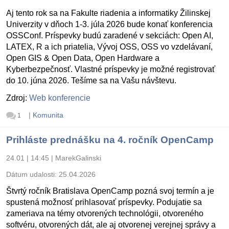
Aj tento rok sa na Fakulte riadenia a informatiky Žilinskej
Univerzity v dňoch 1-3. júla 2026 bude konať konferencia
OSSConf. Príspevky budú zaradené v sekciách: Open AI,
LATEX, R a ich priatelia, Vývoj OSS, OSS vo vzdelávaní,
Open GIS & Open Data, Open Hardware a
Kyberbezpečnosť. Vlastné príspevky je možné registrovať
do 10. júna 2026. Tešíme sa na Vašu návštevu.
Zdroj:
Web konferencie
|
Komunita
1
Prihláste prednášku na 4. ročník OpenCamp
24.01 | 14:45
|
MarekGalinski
Dátum udalosti:
25.04.2026
Štvrtý ročník Bratislava OpenCamp pozná svoj termín a je
spustená možnosť prihlasovať príspevky. Podujatie sa
zameriava na témy otvorených technológii, otvoreného
softvéru, otvorených dát, ale aj otvorenej verejnej správy a