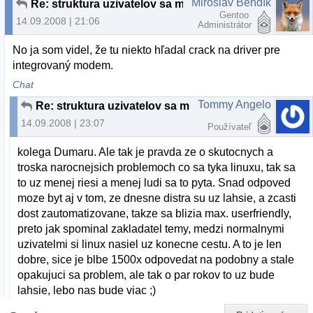
Miroslav Bendík
Re: struktura uzivatelov sa meni
Gentoo
14.09.2008 | 21:06
Administrátor
No ja som videl, že tu niekto hľadal crack na driver pre
integrovaný modem.
Chat
Tommy Angelo
Re: struktura uzivatelov sa meni
14.09.2008 | 23:07
Používateľ
kolega Dumaru. Ale tak je pravda ze o skutocnych a
troska narocnejsich problemoch co sa tyka linuxu, tak sa
to uz menej riesi a menej ludi sa to pyta. Snad odpoved
moze byt aj v tom, ze dnesne distra su uz lahsie, a zcasti
dost zautomatizovane, takze sa blizia max. userfriendly,
preto jak spominal zakladatel temy, medzi normalnymi
uzivatelmi si linux nasiel uz konecne cestu. A to je len
dobre, sice je blbe 1500x odpovedat na podobny a stale
opakujuci sa problem, ale tak o par rokov to uz bude
lahsie, lebo nas bude viac ;)