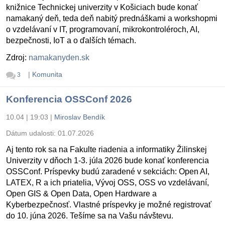
knižnice Technickej univerzity v Košiciach bude konať
namakaný deň, teda deň nabitý prednáškami a workshopmi
o vzdelávaní v IT, programovaní, mikrokontroléroch, AI,
bezpečnosti, IoT a o ďalších témach.
Zdroj:
namakanyden.sk
|
Komunita
3
Konferencia OSSConf 2026
10.04 | 19:03
|
Miroslav Bendík
Dátum udalosti:
01.07.2026
Aj tento rok sa na Fakulte riadenia a informatiky Žilinskej
Univerzity v dňoch 1-3. júla 2026 bude konať konferencia
OSSConf. Príspevky budú zaradené v sekciách: Open AI,
LATEX, R a ich priatelia, Vývoj OSS, OSS vo vzdelávaní,
Open GIS & Open Data, Open Hardware a
Kyberbezpečnosť. Vlastné príspevky je možné registrovať
do 10. júna 2026. Tešíme sa na Vašu návštevu.