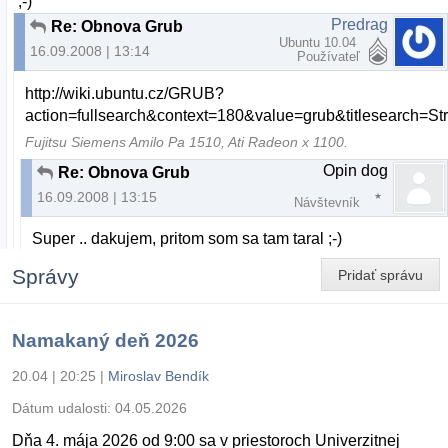
;-)
Predrag
Re: Obnova Grub
Ubuntu 10.04
16.09.2008 | 13:14
Používateľ
http://wiki.ubuntu.cz/GRUB?
action=fullsearch&context=180&value=grub&titlesearch=
Fujitsu Siemens Amilo Pa 1510, Ati Radeon x 1100.
Opin dog
Re: Obnova Grub
16.09.2008 | 13:15
Návštevník
Super .. dakujem, pritom som sa tam taral ;-)
Správy
Pridať správu
Namakaný deň 2026
20.04 | 20:25
|
Miroslav Bendík
Dátum udalosti:
04.05.2026
Dňa 4. mája 2026 od 9:00 sa v priestoroch Univerzitnej