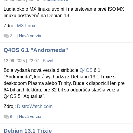
Ludia okolo MX linuxu uvolnili na testovanie prvé ISO MX
linuxu postavené na Debian 13.
Zdroj:
MX linux
|
Nová verzia
2
Q4OS 6.1 "Andromeda"
12.09.2025 | 22:07
|
Pavel
Bola vydaná nová verzia distribúcie
Q4OS
6.1
"Andromeda", ktorá vychádza z Debianu 13.1 Trixie s
desktopom Plasma alebo Trinity. Bude k dispozícii len pre
64 bit architektúru, pre 32 bit sa odporúča staršia verzia
Q4OS 5 "Aquarius".
Zdroj:
DistroWatch.com
|
Nová verzia
6
Debian 13.1 Trixie