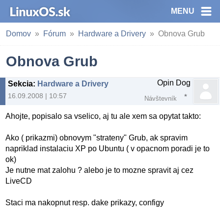
MENU
Domov
Fórum
Hardware a Drivery
Obnova Grub
Obnova Grub
Opin Dog
Sekcia
:
Hardware a Drivery
16.09.2008 | 10:57
Návštevník
Ahojte, popisalo sa vselico, aj tu ale xem sa opytat takto:
Ako ( prikazmi) obnovym "strateny" Grub, ak spravim
napriklad instalaciu XP po Ubuntu ( v opacnom poradi je to
ok)
Je nutne mat zalohu ? alebo je to mozne spravit aj cez
LiveCD
Staci ma nakopnut resp. dake prikazy, configy