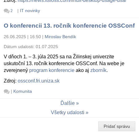
Zdroj:
https://news.itsfoss.com/linux-desktop-usage-usa/
|
IT novinky
2
O konferencii 13. ročník konferencie OSSConf
26.06.2025 | 16:50
|
Miroslav Bendík
Dátum udalosti:
01.07.2025
V dňoch 1. – 3. júla 2025 sa na Žilinskej univerzite
uskutoční 13. ročník konferencie OSSConf. Na webe je
zverejnený
program konferencie
ako aj
zborník
.
Zdroj:
ossconf.fri.uniza.sk
|
Komunita
Ďalšie
Všetky udalosti
Pridať správu