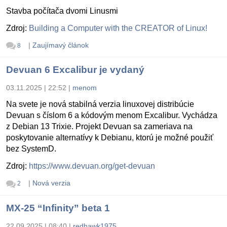
Stavba počítača dvomi Linusmi
Zdroj:
Building a Computer with the CREATOR of Linux!
|
Zaujímavý článok
8
Devuan 6 Excalibur je vydaný
03.11.2025 | 22:52
|
menom
Na svete je nová stabilná verzia linuxovej distribúcie
Devuan s číslom 6 a kódovým menom Excalibur. Vychádza
z Debian 13 Trixie. Projekt Devuan sa zameriava na
poskytovanie alternatívy k Debianu, ktorú je možné použiť
bez SystemD.
Zdroj:
https://www.devuan.org/get-devuan
|
Nová verzia
2
MX-25 “Infinity” beta 1
22.09.2025 | 08:40
|
redhawk1975