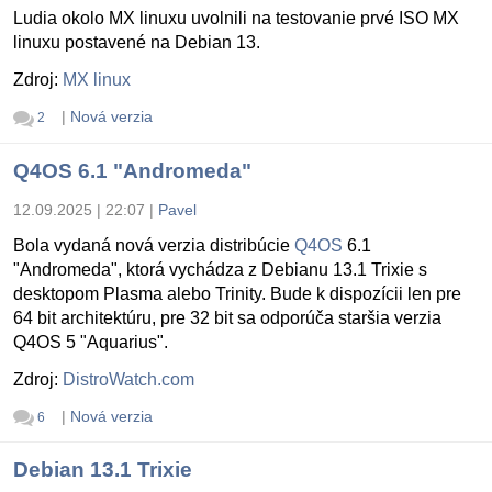
Ludia okolo MX linuxu uvolnili na testovanie prvé ISO MX
linuxu postavené na Debian 13.
Zdroj:
MX linux
|
Nová verzia
2
Q4OS 6.1 "Andromeda"
12.09.2025 | 22:07
|
Pavel
Bola vydaná nová verzia distribúcie
Q4OS
6.1
"Andromeda", ktorá vychádza z Debianu 13.1 Trixie s
desktopom Plasma alebo Trinity. Bude k dispozícii len pre
64 bit architektúru, pre 32 bit sa odporúča staršia verzia
Q4OS 5 "Aquarius".
Zdroj:
DistroWatch.com
|
Nová verzia
6
Debian 13.1 Trixie