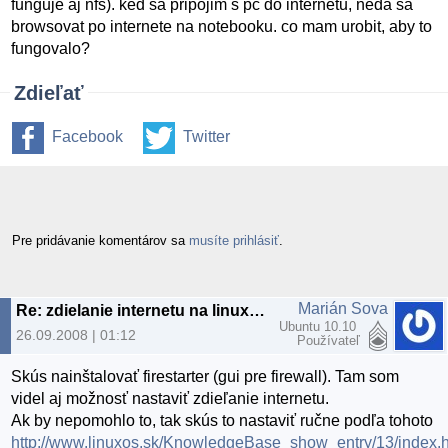
funguje aj nfs). ked sa pripojim s pc do internetu, neda sa
browsovat po internete na notebooku. co mam urobit, aby to
fungovalo?
Zdieľať
Facebook
Twitter
Pre pridávanie komentárov sa
musíte prihlásiť
.
Marián Sova
Re: zdielanie internetu na linuxe cez USB modem
Ubuntu 10.10
26.09.2008 | 01:12
Používateľ
Skús nainštalovať firestarter (gui pre firewall). Tam som
videl aj možnosť nastaviť zdieľanie internetu.
Ak by nepomohlo to, tak skús to nastaviť ručne podľa tohoto
http://www.linuxos.sk/KnowledgeBase_show_entry/13/index.