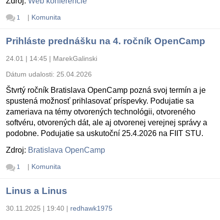
Zdroj:
Web konferencie
|
Komunita
1
Prihláste prednášku na 4. ročník OpenCamp
24.01 | 14:45
|
MarekGalinski
Dátum udalosti:
25.04.2026
Štvrtý ročník Bratislava OpenCamp pozná svoj termín a je
spustená možnosť prihlasovať príspevky. Podujatie sa
zameriava na témy otvorených technológii, otvoreného
softvéru, otvorených dát, ale aj otvorenej verejnej správy a
podobne. Podujatie sa uskutoční 25.4.2026 na FIIT STU.
Zdroj:
Bratislava OpenCamp
|
Komunita
1
Linus a Linus
30.11.2025 | 19:40
|
redhawk1975