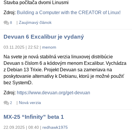
Stavba počítača dvomi Linusmi
Zdroj:
Building a Computer with the CREATOR of Linux!
|
Zaujímavý článok
8
Devuan 6 Excalibur je vydaný
03.11.2025 | 22:52
|
menom
Na svete je nová stabilná verzia linuxovej distribúcie
Devuan s číslom 6 a kódovým menom Excalibur. Vychádza
z Debian 13 Trixie. Projekt Devuan sa zameriava na
poskytovanie alternatívy k Debianu, ktorú je možné použiť
bez SystemD.
Zdroj:
https://www.devuan.org/get-devuan
|
Nová verzia
2
MX-25 “Infinity” beta 1
22.09.2025 | 08:40
|
redhawk1975