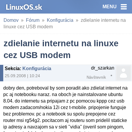
MENU
Domov
Fórum
Konfigurácia
zdielanie internetu na
linuxe cez USB modem
zdielanie internetu na linuxe
cez USB modem
dr_szarkan
Sekcia
:
Konfigurácia
25.09.2008 | 10:24
Návštevník
dobry den, potreboval by som poradit ako zdielat internet na
pc aj notebooku naraz. na oboch je nainstalovane ubuntu
8.04. do internetu sa pripajam z pc pomocou kppp cez usb
modem zadacom/nokia 12i cez t-mobile. pripojenie funguje
bez problemov. pc a notebook su spolu prepojene cez
router msi rg54g2. pocitacom aj routeru som pridelil staticke
ip adresy a navzajom sa v sieti "vidia" (overil som pingom,