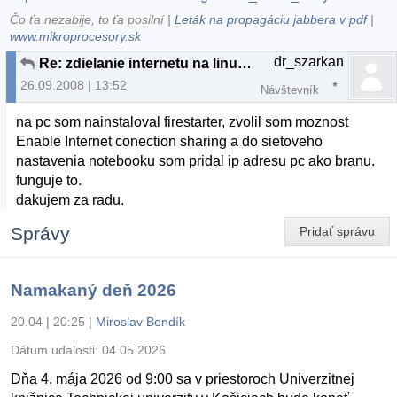
Čo ťa nezabije, to ťa posilní |
Leták na propagáciu jabbera v pdf
|
www.mikroprocesory.sk
dr_szarkan
Re: zdielanie internetu na linuxe cez USB modem
26.09.2008 | 13:52
Návštevník
na pc som nainstaloval firestarter, zvolil som moznost
Enable Internet conection sharing a do sietoveho
nastavenia notebooku som pridal ip adresu pc ako branu.
funguje to.
dakujem za radu.
Správy
Pridať správu
Namakaný deň 2026
20.04 | 20:25
|
Miroslav Bendík
Dátum udalosti:
04.05.2026
Dňa 4. mája 2026 od 9:00 sa v priestoroch Univerzitnej