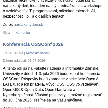
knižnice Technickej univerzity v Košiciach bude konať
namakaný deň, teda deň nabitý prednáškami a workshopmi
o vzdelávaní v IT, programovaní, mikrokontroléroch, AI,
bezpečnosti, IoT a o ďalších témach.
Zdroj:
namakanyden.sk
|
Komunita
3
Konferencia OSSConf 2026
10.04 | 19:03
|
Miroslav Bendík
Dátum udalosti:
01.07.2026
Aj tento rok sa na Fakulte riadenia a informatiky Žilinskej
Univerzity v dňoch 1-3. júla 2026 bude konať konferencia
OSSConf. Príspevky budú zaradené v sekciách: Open AI,
LATEX, R a ich priatelia, Vývoj OSS, OSS vo vzdelávaní,
Open GIS & Open Data, Open Hardware a
Kyberbezpečnosť. Vlastné príspevky je možné registrovať
do 10. júna 2026. Tešíme sa na Vašu návštevu.