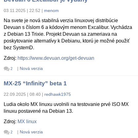
03.11.2025 | 22:52
|
menom
Na svete je nová stabilná verzia linuxovej distribúcie
Devuan s číslom 6 a kódovým menom Excalibur. Vychádza
z Debian 13 Trixie. Projekt Devuan sa zameriava na
poskytovanie alternatívy k Debianu, ktorú je možné použiť
bez SystemD.
Zdroj:
https://www.devuan.org/get-devuan
|
Nová verzia
2
MX-25 “Infinity” beta 1
22.09.2025 | 08:40
|
redhawk1975
Ludia okolo MX linuxu uvolnili na testovanie prvé ISO MX
linuxu postavené na Debian 13.
Zdroj:
MX linux
|
Nová verzia
2