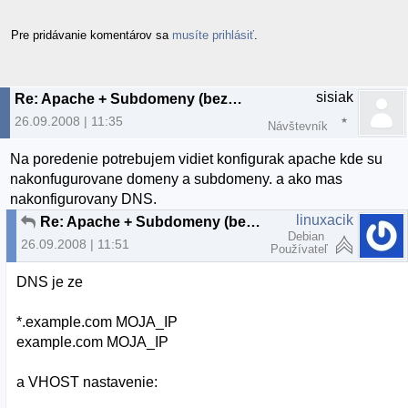
Pre pridávanie komentárov sa
musíte prihlásiť
.
sisiak
Re: Apache + Subdomeny (bez www)
26.09.2008 | 11:35
Návštevník
Na poredenie potrebujem vidiet konfigurak apache kde su
nakonfugurovane domeny a subdomeny. a ako mas
nakonfigurovany DNS.
linuxacik
Re: Apache + Subdomeny (bez www)
Debian
26.09.2008 | 11:51
Používateľ
DNS je ze
*.example.com MOJA_IP
example.com MOJA_IP
a VHOST nastavenie: