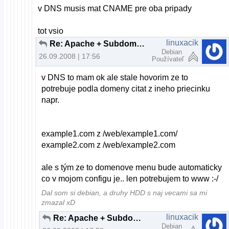
v DNS musis mat CNAME pre oba pripady
tot vsio
linuxacik
Re: Apache + Subdomeny (bez www)
Debian
26.09.2008 | 17:56
Používateľ
v DNS to mam ok ale stale hovorim ze to
potrebuje podla domeny citat z ineho priecinku
napr.
example1.com z /web/example1.com/
example2.com z /web/example2.com
ale s tým ze to domenove menu bude automaticky
co v mojom configu je.. len potrebujem to www :-/
Dal som si debian, a druhy HDD s naj vecami sa mi
zmazal xD
linuxacik
Re: Apache + Subdomeny (bez www)
Debian