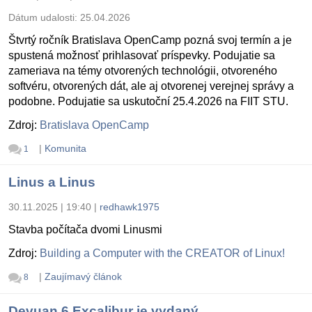
Dátum udalosti:
25.04.2026
Štvrtý ročník Bratislava OpenCamp pozná svoj termín a je
spustená možnosť prihlasovať príspevky. Podujatie sa
zameriava na témy otvorených technológii, otvoreného
softvéru, otvorených dát, ale aj otvorenej verejnej správy a
podobne. Podujatie sa uskutoční 25.4.2026 na FIIT STU.
Zdroj:
Bratislava OpenCamp
|
Komunita
1
Linus a Linus
30.11.2025 | 19:40
|
redhawk1975
Stavba počítača dvomi Linusmi
Zdroj:
Building a Computer with the CREATOR of Linux!
|
Zaujímavý článok
8
Devuan 6 Excalibur je vydaný