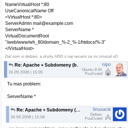
NameVirtualHost *:80
UseCanonicalName Off
<VirtualHost *:80>
ServerAdmin mail@example.com
ServerName *
VirtualDocumentRoot
"/web/www/wh_80/domain_%-2_%-1/htdocs/%-3"
</VirtualHost>
Dal som si debian, a druhy HDD s naj vecami sa mi zmazal xD
nipo
Re: Apache + Subdomeny (bez www)
Ubuntu 9.04
26.09.2008 | 15:05
Používateľ
Tu mas problem:
ServerName *
linuxacik
Re: Apache + Subdomeny (bez www)
Debian
26.09.2008 | 15:08
Používateľ