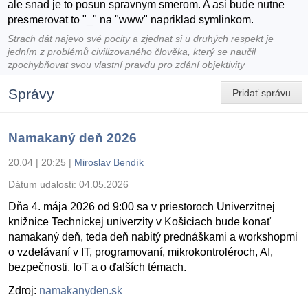
ale snad je to posun spravnym smerom. A asi bude nutne
presmerovat to "_" na "www" napriklad symlinkom.
Strach dát najevo své pocity a zjednat si u druhých respekt je
jedním z problémů civilizovaného člověka, který se naučil
zpochybňovat svou vlastní pravdu pro zdání objektivity
Správy
Pridať správu
Namakaný deň 2026
20.04 | 20:25
|
Miroslav Bendík
Dátum udalosti:
04.05.2026
Dňa 4. mája 2026 od 9:00 sa v priestoroch Univerzitnej
knižnice Technickej univerzity v Košiciach bude konať
namakaný deň, teda deň nabitý prednáškami a workshopmi
o vzdelávaní v IT, programovaní, mikrokontroléroch, AI,
bezpečnosti, IoT a o ďalších témach.
Zdroj:
namakanyden.sk