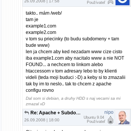
26.09.2008 | 17:58
Používateľ
takto.. mám /web/
tam je
example1.com
example2.com
v tom su priecinky (to budu subdomeny + tam
bude www)
len ja chcem aby ked nezadam www cize cisto
iba example1.com aby nacitalo www a nie NOT
FOUND... a nechcem to linkom alebo
htaccessom v tom adresary lebo to by klienti
videli (teda moji buduci :-D) a keby si to zmazalii
tak by im to neslo.. tak to chcem z apache
configu rovno
Dal som si debian, a druhy HDD s naj vecami sa mi
zmazal xD
nipo
Re: Apache + Subdomeny (bez www)
Ubuntu 9.04
26.09.2008 | 18:00
Používateľ