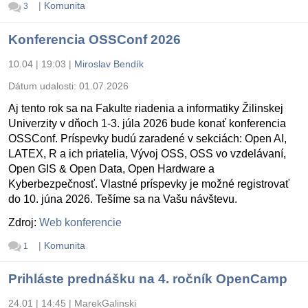
|
Komunita
3
Konferencia OSSConf 2026
10.04 | 19:03
|
Miroslav Bendík
Dátum udalosti:
01.07.2026
Aj tento rok sa na Fakulte riadenia a informatiky Žilinskej
Univerzity v dňoch 1-3. júla 2026 bude konať konferencia
OSSConf. Príspevky budú zaradené v sekciách: Open AI,
LATEX, R a ich priatelia, Vývoj OSS, OSS vo vzdelávaní,
Open GIS & Open Data, Open Hardware a
Kyberbezpečnosť. Vlastné príspevky je možné registrovať
do 10. júna 2026. Tešíme sa na Vašu návštevu.
Zdroj:
Web konferencie
|
Komunita
1
Prihláste prednášku na 4. ročník OpenCamp
24.01 | 14:45
|
MarekGalinski