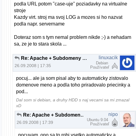
podla URL potom "case-uje" poziadavky na virtualne
stroje
Kazdy virt. stroj ma svoj LOG a mozes si ho nazvat
podla napr. servername
Doteraz som s tym nemal problem nikde ;-) a nehadam
sa, ze je to stara skola ...
linuxacik
Re: Apache + Subdomeny (bez www)
Debian
26.09.2008 | 17:35
Používateľ
pocuj... ale ja som pisal aby to automaticky zistovalo
domenove meno a podla toho priradovalo priecinky a
pod...
Dal som si debian, a druhy HDD s naj vecami sa mi zmazal
xD
nipo
Re: Apache + Subdomeny (bez www)
Ubuntu 9.04
26.09.2008 | 17:39
Používateľ
pocuvam, ono sa to robi vsetko automaticky a