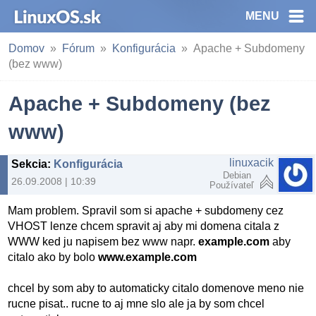
MENU
Domov
Fórum
Konfigurácia
Apache + Subdomeny
(bez www)
Apache + Subdomeny (bez
www)
linuxacik
Sekcia
:
Konfigurácia
Debian
26.09.2008 | 10:39
Používateľ
Mam problem. Spravil som si apache + subdomeny cez
VHOST lenze chcem spravit aj aby mi domena citala z
WWW ked ju napisem bez www napr.
example.com
aby
citalo ako by bolo
www.example.com
chcel by som aby to automaticky citalo domenove meno nie
rucne pisat.. rucne to aj mne slo ale ja by som chcel