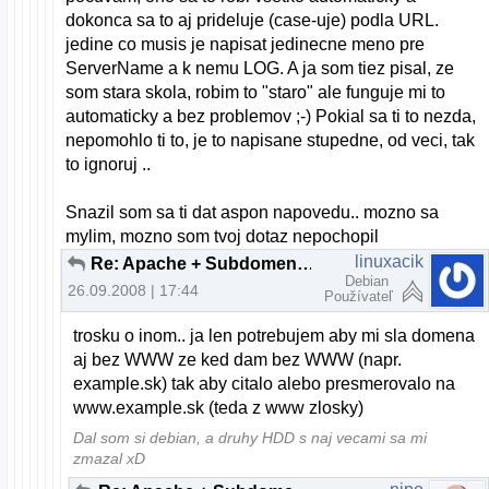
dokonca sa to aj prideluje (case-uje) podla URL.
jedine co musis je napisat jedinecne meno pre
ServerName a k nemu LOG. A ja som tiez pisal, ze
som stara skola, robim to "staro" ale funguje mi to
automaticky a bez problemov ;-) Pokial sa ti to nezda,
nepomohlo ti to, je to napisane stupedne, od veci, tak
to ignoruj ..
Snazil som sa ti dat aspon napovedu.. mozno sa
mylim, mozno som tvoj dotaz nepochopil
linuxacik
Re: Apache + Subdomeny (bez www)
Debian
26.09.2008 | 17:44
Používateľ
trosku o inom.. ja len potrebujem aby mi sla domena
aj bez WWW ze ked dam bez WWW (napr.
example.sk) tak aby citalo alebo presmerovalo na
www.example.sk (teda z www zlosky)
Dal som si debian, a druhy HDD s naj vecami sa mi
zmazal xD