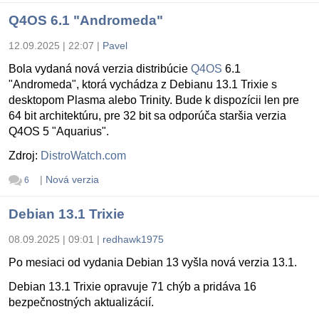
Q4OS 6.1 "Andromeda"
12.09.2025 | 22:07
|
Pavel
Bola vydaná nová verzia distribúcie
Q4OS
6.1
"Andromeda", ktorá vychádza z Debianu 13.1 Trixie s
desktopom Plasma alebo Trinity. Bude k dispozícii len pre
64 bit architektúru, pre 32 bit sa odporúča staršia verzia
Q4OS 5 "Aquarius".
Zdroj:
DistroWatch.com
|
Nová verzia
6
Debian 13.1 Trixie
08.09.2025 | 09:01
|
redhawk1975
Po mesiaci od vydania Debian 13 vyšla nová verzia 13.1.
Debian 13.1 Trixie opravuje 71 chýb a pridáva 16
bezpečnostných aktualizácií.