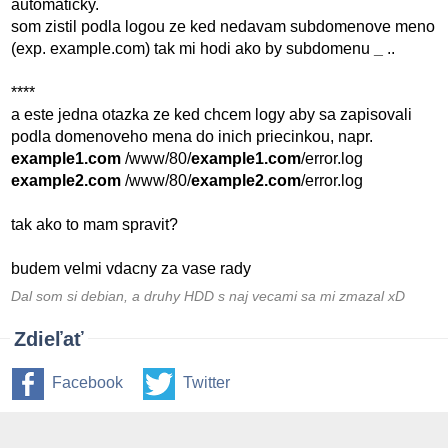
automaticky.
som zistil podla logou ze ked nedavam subdomenove meno
(exp. example.com) tak mi hodi ako by subdomenu
_
..
****
a este jedna otazka ze ked chcem logy aby sa zapisovali
podla domenoveho mena do inich priecinkou, napr.
example1.com
/www/80/
example1.com
/error.log
example2.com
/www/80/
example2.com
/error.log
tak ako to mam spravit?
budem velmi vdacny za vase rady
Dal som si debian, a druhy HDD s naj vecami sa mi zmazal xD
Zdieľať
Facebook
Twitter