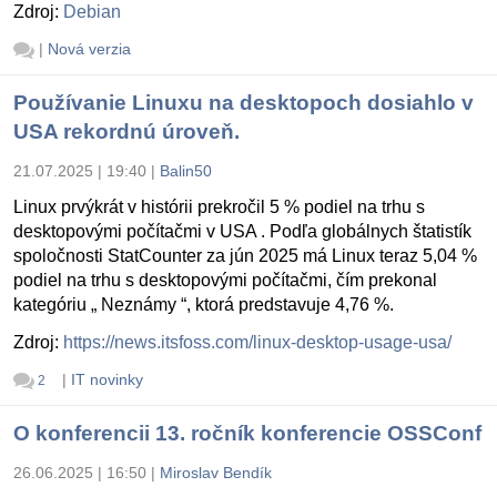
Zdroj:
Debian
|
Nová verzia
Používanie Linuxu na desktopoch dosiahlo v
USA rekordnú úroveň.
21.07.2025 | 19:40
|
Balin50
Linux prvýkrát v histórii prekročil 5 % podiel na trhu s
desktopovými počítačmi v USA . Podľa globálnych štatistík
spoločnosti StatCounter za jún 2025 má Linux teraz 5,04 %
podiel na trhu s desktopovými počítačmi, čím prekonal
kategóriu „ Neznámy “, ktorá predstavuje 4,76 %.
Zdroj:
https://news.itsfoss.com/linux-desktop-usage-usa/
|
IT novinky
2
O konferencii 13. ročník konferencie OSSConf
26.06.2025 | 16:50
|
Miroslav Bendík