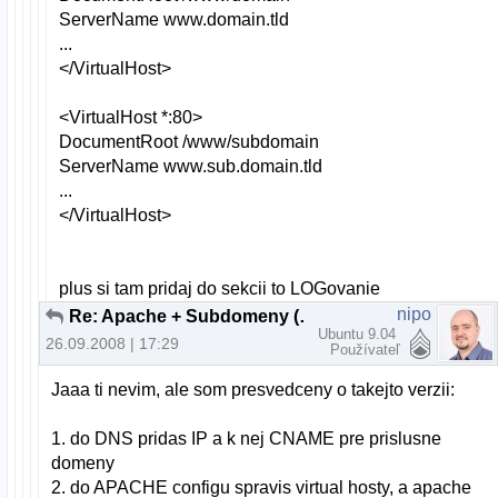
ServerName www.domain.tld
...
</VirtualHost>
<VirtualHost *:80>
DocumentRoot /www/subdomain
ServerName www.sub.domain.tld
...
</VirtualHost>
plus si tam pridaj do sekcii to LOGovanie
nipo
Re: Apache + Subdomeny (bez www)
Ubuntu 9.04
26.09.2008 | 17:29
Používateľ
Jaaa ti nevim, ale som presvedceny o takejto verzii:
1. do DNS pridas IP a k nej CNAME pre prislusne
domeny
2. do APACHE configu spravis virtual hosty, a apache