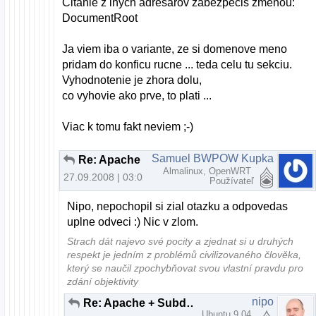
Citanie z inych adresarov zabezpecis zmenou:
DocumentRoot
Ja viem iba o variante, ze si domenove meno
pridam do konficu rucne ... teda celu tu sekciu.
Vyhodnotenie je zhora dolu,
co vyhovie ako prve, to plati ...
Viac k tomu fakt neviem ;-)
Samuel BWPOW Kupka
Re: Apache + Subdomeny (bez www)
Almalinux, OpenWRT
27.09.2008 | 03:02
Používateľ
Nipo, nepochopil si zial otazku a odpovedas
uplne odveci :) Nic v zlom.
Strach dát najevo své pocity a zjednat si u druhých
respekt je jedním z problémů civilizovaného člověka,
který se naučil zpochybňovat svou vlastní pravdu pro
zdání objektivity
nipo
Re: Apache + Subdomeny (bez www)
Ubuntu 9.04