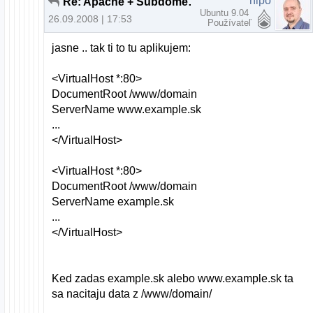
nipo
Re: Apache + Subdomeny (bez www)
Ubuntu 9.04
26.09.2008 | 17:53
Používateľ
jasne .. tak ti to tu aplikujem:
<VirtualHost *:80>
DocumentRoot /www/domain
ServerName www.example.sk
...
</VirtualHost>
<VirtualHost *:80>
DocumentRoot /www/domain
ServerName example.sk
...
</VirtualHost>
Ked zadas example.sk alebo www.example.sk ta
sa nacitaju data z /www/domain/