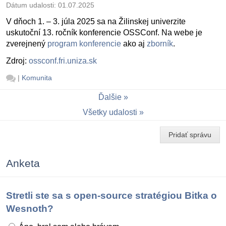
Dátum udalosti:
01.07.2025
V dňoch 1. – 3. júla 2025 sa na Žilinskej univerzite
uskutoční 13. ročník konferencie OSSConf. Na webe je
zverejnený
program konferencie
ako aj
zborník
.
Zdroj:
ossconf.fri.uniza.sk
|
Komunita
Ďalšie
Všetky udalosti
Pridať správu
Anketa
Stretli ste sa s open-source stratégiou Bitka o
Wesnoth?