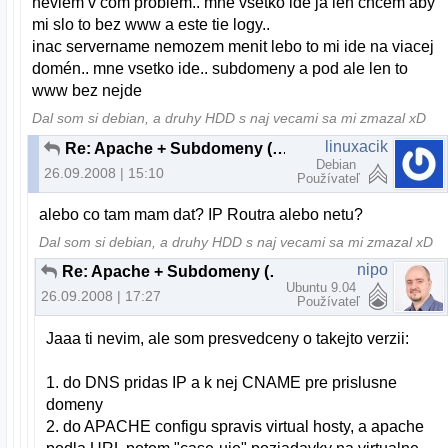
neviem v com problem.. mne vsetko ide ja len chcem aby
mi slo to bez www a este tie logy..
inac servername nemozem menit lebo to mi ide na viacej
domén.. mne vsetko ide.. subdomeny a pod ale len to
www bez nejde
Dal som si debian, a druhy HDD s naj vecami sa mi zmazal xD
linuxacik
Re: Apache + Subdomeny (bez www)
Debian
26.09.2008 | 15:10
Používateľ
alebo co tam mam dat? IP Routra alebo netu?
Dal som si debian, a druhy HDD s naj vecami sa mi zmazal xD
nipo
Re: Apache + Subdomeny (bez www)
Ubuntu 9.04
26.09.2008 | 17:27
Používateľ
Jaaa ti nevim, ale som presvedceny o takejto verzii:
1. do DNS pridas IP a k nej CNAME pre prislusne
domeny
2. do APACHE configu spravis virtual hosty, a apache