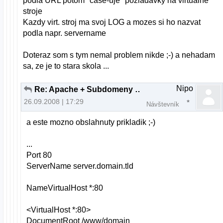
podla URL potom "case-uje" poziadavky na virtualne
stroje
Kazdy virt. stroj ma svoj LOG a mozes si ho nazvat
podla napr. servername
Doteraz som s tym nemal problem nikde ;-) a nehadam
sa, ze je to stara skola ...
Nipo
Re: Apache + Subdomeny (bez www)
26.09.2008 | 17:29
Návštevník
a este mozno obslahnuty prikladik ;-)
...
Port 80
ServerName server.domain.tld
NameVirtualHost *:80
<VirtualHost *:80>
DocumentRoot /www/domain