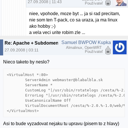
27.09.2008 | 11:43
Používateľ
niee, vpohode, moze byt ... ja si rad precitam,
nie som ten T-pack, co sa uraza, ja ma linux
ako hobby ;-)
a vela veci urite robim zle ...
Samuel BWPOW Kupka
Re: Apache + Subdomeny (bez www)
Almalinux, OpenWRT
27.09.2008 | 03:11
Používateľ
Nieco taketo by neslo?
<VirtualHost *:80>

        ServerAdmin webmaster@blabalbla.sk

        ServerName *

        CustomLog "|/usr/sbin/rotatelogs /cesta/%-2.0
        ErrorLog "|/usr/sbin/rotatelogs /cesta/%-2.0.
        UseCanonicalName Off

        VirtualDocumentRoot /cesta/%-2.0.%-1.0/web/%-
Asi to bude vyzadovat nejaku tu upravu (pisem to z hlavy)