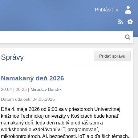
Prihlásiť
Správy
Pridať správu
Namakaný deň 2026
20.04 | 20:25
|
Miroslav Bendík
Dátum udalosti:
04.05.2026
Dňa 4. mája 2026 od 9:00 sa v priestoroch Univerzitnej
knižnice Technickej univerzity v Košiciach bude konať
namakaný deň, teda deň nabitý prednáškami a
workshopmi o vzdelávaní v IT, programovaní,
mikrokontroléroch, AI, bezpečnosti, IoT a o ďalších témach.