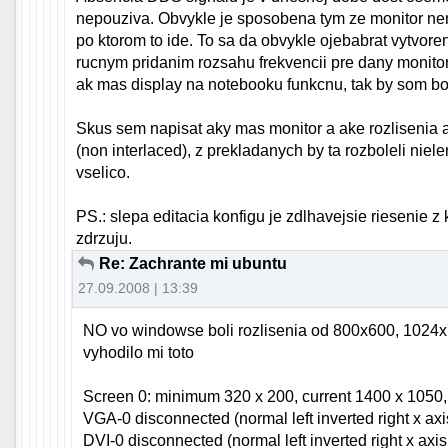
nepouziva. Obvykle je sposobena tym ze monitor nema
po ktorom to ide. To sa da obvykle ojebabrat vytvo
rucnym pridanim rozsahu frekvencii pre dany monitor
ak mas display na notebooku funkcnu, tak by som bol
Skus sem napisat aky mas monitor a ake rozlisenia a
(non interlaced), z prekladanych by ta rozboleli niele
vselico.
PS.: slepa editacia konfigu je zdlhavejsie riesenie z 
zdrzuju.
Re: Zachrante mi ubuntu
27.09.2008 | 13:39
NO vo windowse boli rozlisenia od 800x600, 1024x
vyhodilo mi toto
Screen 0: minimum 320 x 200, current 1400 x 105
VGA-0 disconnected (normal left inverted right x axi
DVI-0 disconnected (normal left inverted right x axis