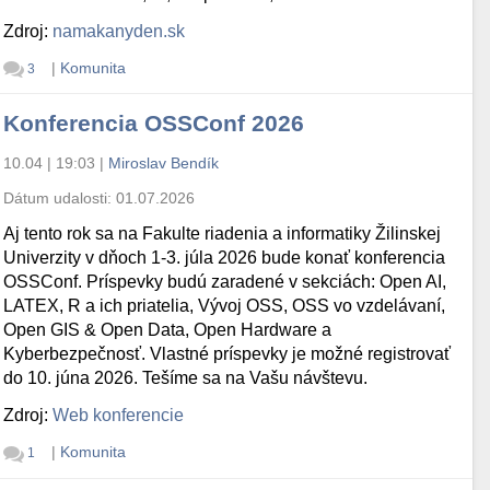
Zdroj:
namakanyden.sk
|
Komunita
3
Konferencia OSSConf 2026
10.04 | 19:03
|
Miroslav Bendík
Dátum udalosti:
01.07.2026
Aj tento rok sa na Fakulte riadenia a informatiky Žilinskej
Univerzity v dňoch 1-3. júla 2026 bude konať konferencia
OSSConf. Príspevky budú zaradené v sekciách: Open AI,
LATEX, R a ich priatelia, Vývoj OSS, OSS vo vzdelávaní,
Open GIS & Open Data, Open Hardware a
Kyberbezpečnosť. Vlastné príspevky je možné registrovať
do 10. júna 2026. Tešíme sa na Vašu návštevu.
Zdroj:
Web konferencie
|
Komunita
1