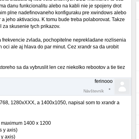
 danu funkcionalitu alebo na kabli nie je spojeny drot
renim plne nadefinovaneho konfiguraku pre xwindows alebo
 a jeho aktivaciou. K tomu bude treba polaborovat. Takze
 za skusenie tych prikazov.
 frekvencie zvlada, pochopitelne neprekladane rozlisenia
n oci ale aj hlava do par minut. Cez xrandr sa da urobit
ktoreho sa da vybruslit len cez niekolko rebootov a tie tiez
ferinooo
Návštevník
768, 1280xXXX, a 1400x1050, napisal som to xrandr a
0, maximum 1400 x 1200
s y axis)
 y axis)