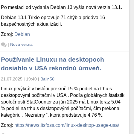
Po mesiaci od vydania Debian 13 vyšla nová verzia 13.1.
Debian 13.1 Trixie opravuje 71 chýb a pridáva 16
bezpečnostných aktualizácií.
Zdroj:
Debian
|
Nová verzia
Používanie Linuxu na desktopoch
dosiahlo v USA rekordnú úroveň.
21.07.2025 | 19:40
|
Balin50
Linux prvýkrát v histórii prekročil 5 % podiel na trhu s
desktopovými počítačmi v USA . Podľa globálnych štatistík
spoločnosti StatCounter za jún 2025 má Linux teraz 5,04
% podiel na trhu s desktopovými počítačmi, čím prekonal
kategóriu „ Neznámy “, ktorá predstavuje 4,76 %.
Zdroj:
https://news.itsfoss.com/linux-desktop-usage-usa/