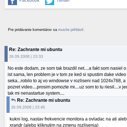
Facebook
Twitter
Pre pridávanie komentárov sa
musíte prihlásiť
.
Re: Zachrante mi ubuntu
26.09.2008 | 23:33
No este dodam, ze som tak brazdil net....a fakt som nasiel o
ist sama, len problem je v tom ze ked si spustim dake video
seka...robilo to aj vo windowse v rozliseni nad 1024x768, 
pozret video....prosim pomozte mi....uz som to tu riesil....v 
tak mi nenastartue system....
Re: Zachrante mi ubuntu
26.09.2008 | 23:45
kukni log, nastav frekvencie monitora a ovladac na ati aleb
xrandr (alebo kliknutim na zmenu rozlisenia)