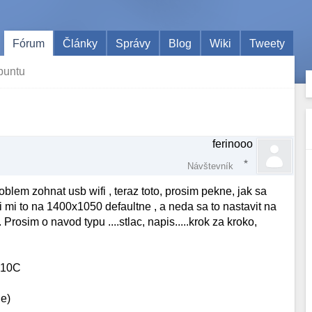
Fórum
Články
Správy
Blog
Wiki
Tweety
buntu
ferinooo
Návštevník
em zohnat usb wifi , teraz toto, prosim pekne, jak sa
mi to na 1400x1050 defaultne , a neda sa to nastavit na
rosim o navod typu ....stlac, napis.....krok za kroko,
n610C
le)