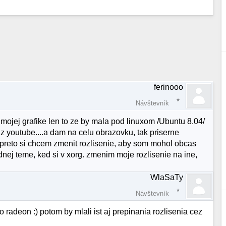
ferinooo
Návštevník
 mojej grafike len to ze by mala pod linuxom /Ubuntu 8.04/
 z youtube....a dam na celu obrazovku, tak priserne
a preto si chcem zmenit rozlisenie, aby som mohol obcas
jednej teme, ked si v xorg. zmenim moje rozlisenie na ine,
WlaSaTy
Návštevník
o radeon :) potom by mlali ist aj prepinania rozlisenia cez