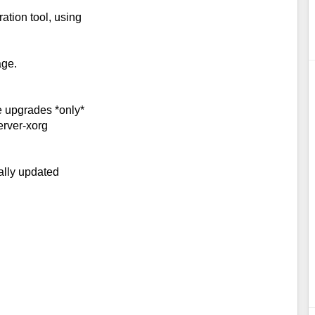
ation tool, using
age.
e upgrades *only*
server-xorg
cally updated