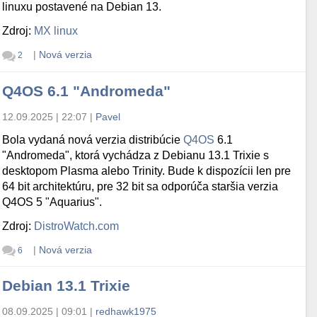
linuxu postavené na Debian 13.
Zdroj:
MX linux
|
Nová verzia
2
Q4OS 6.1 "Andromeda"
12.09.2025 | 22:07
|
Pavel
Bola vydaná nová verzia distribúcie
Q4OS
6.1
"Andromeda", ktorá vychádza z Debianu 13.1 Trixie s
desktopom Plasma alebo Trinity. Bude k dispozícii len pre
64 bit architektúru, pre 32 bit sa odporúča staršia verzia
Q4OS 5 "Aquarius".
Zdroj:
DistroWatch.com
|
Nová verzia
6
Debian 13.1 Trixie
08.09.2025 | 09:01
|
redhawk1975