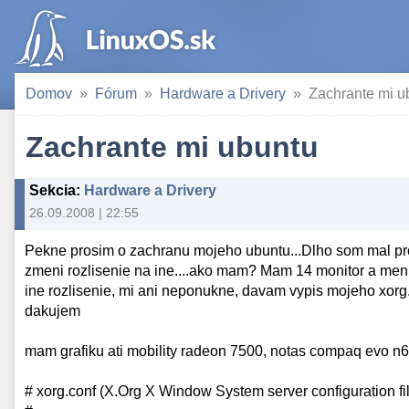
Domov
Fórum
Hardware a Drivery
Zachrante mi u
Zachrante mi ubuntu
Sekcia
:
Hardware a Drivery
26.09.2008 | 22:55
Pekne prosim o zachranu mojeho ubuntu...Dlho som mal probl
zmeni rozlisenie na ine....ako mam? Mam 14 monitor a meni 
ine rozlisenie, mi ani neponukne, davam vypis mojeho xorg. P
dakujem
mam grafiku ati mobility radeon 7500, notas compaq evo 
# xorg.conf (X.Org X Window System server configuration fi