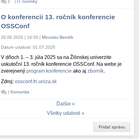
|
IT novinky
2
O konferencii 13. ročník konferencie
OSSConf
26.06.2025 | 16:50
|
Miroslav Bendík
Dátum udalosti:
01.07.2025
V dňoch 1. – 3. júla 2025 sa na Žilinskej univerzite
uskutoční 13. ročník konferencie OSSConf. Na webe je
zverejnený
program konferencie
ako aj
zborník
.
Zdroj:
ossconf.fri.uniza.sk
|
Komunita
Ďalšie
Všetky udalosti
Pridať správu