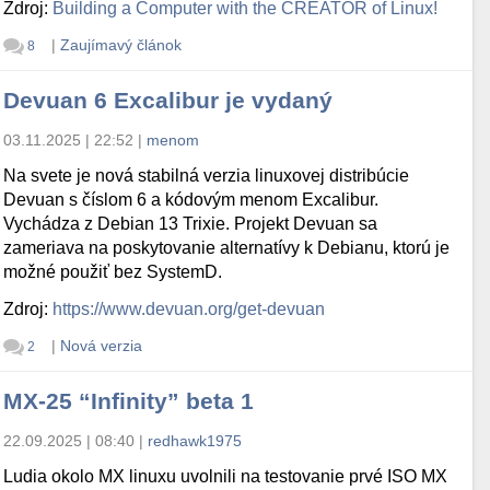
Zdroj:
Building a Computer with the CREATOR of Linux!
|
Zaujímavý článok
8
Devuan 6 Excalibur je vydaný
03.11.2025 | 22:52
|
menom
Na svete je nová stabilná verzia linuxovej distribúcie
Devuan s číslom 6 a kódovým menom Excalibur.
Vychádza z Debian 13 Trixie. Projekt Devuan sa
zameriava na poskytovanie alternatívy k Debianu, ktorú je
možné použiť bez SystemD.
Zdroj:
https://www.devuan.org/get-devuan
|
Nová verzia
2
MX-25 “Infinity” beta 1
22.09.2025 | 08:40
|
redhawk1975
Ludia okolo MX linuxu uvolnili na testovanie prvé ISO MX