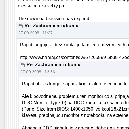
mesiacoch za velky prd.
The download session has expired.
Re: Zachrante mi ubuntu
27.09.2008 | 11:37
Rapid funguje aj bez konta, je tam len omezeni rychlo
http://www.nahraj.cz/content/dw/67265999-5b39-42
Re: Zachrante mi ubuntu
27.09.2008 | 12:56
Rapid obcas funguje aj bez konta, ale nielen mne to
Ale k povodnemu problemu, ten monitor co si pripaja
DDC Monitor Type: 0) na DDC kanali a tak sa mu dos
(Panel Size from BIOS: 1400x1050, velkost 28x21cm).
klavesu prepinajucu monitor z notebooku na externe
Absencia DDS signalu je v dnesnej dobe dost osemet