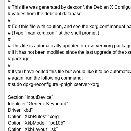
#
# This file was generated by dexconf, the Debian X Configur
# values from the debconf database.
#
# Edit this file with caution, and see the xorg.conf manual p
# (Type "man xorg.conf" at the shell prompt.)
#
# This file is automatically updated on xserver-xorg packag
# if it has not been modified since the last upgrade of the x
# package.
#
# If you have edited this file but would like it to be automati
# again, run the following command:
# sudo dpkg-reconfigure -phigh xserver-xorg
Section "InputDevice"
Identifier "Generic Keyboard"
Driver "kbd"
Option "XkbRules" "xorg"
Option "XkbModel" "pc105"
Option "XkbLayout" "sk"