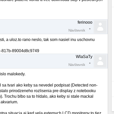
ferinooo
Návštevník
sti, a uloz.to rano neslo, tak som nasiel inu uschovnu
ec-817b-89004d8c9749
WlaSaTy
Návštevník
 islo malokedy.
l sa tvari ako keby sa nevedel podpisat (Detected non-
talo prirodzeneho rozlisenia pre display z notebooku
 Trochu blbo sa to hldalo, ako keby si stale mackal
 akvarium.
na situacia aj ked vela externych LCD monitorov to tiez