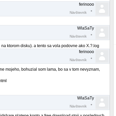
ferinooo
Návštevník
WlaSaTy
Návštevník
, na ktorom disku). a tento sa vola podovne ako X.?.log
ferinooo
Návštevník
atane mojeho, bohuzial som lama, bo sa v tom nevyznam,
html
WlaSaTy
Návštevník
dshare platene konto a free download stoji v poslednych