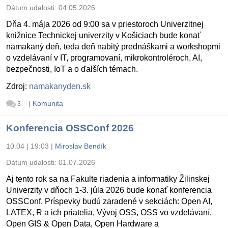
Dátum udalosti:
04.05.2026
Dňa 4. mája 2026 od 9:00 sa v priestoroch Univerzitnej
knižnice Technickej univerzity v Košiciach bude konať
namakaný deň, teda deň nabitý prednáškami a workshopmi
o vzdelávaní v IT, programovaní, mikrokontroléroch, AI,
bezpečnosti, IoT a o ďalších témach.
Zdroj:
namakanyden.sk
|
Komunita
3
Konferencia OSSConf 2026
10.04 | 19:03
|
Miroslav Bendík
Dátum udalosti:
01.07.2026
Aj tento rok sa na Fakulte riadenia a informatiky Žilinskej
Univerzity v dňoch 1-3. júla 2026 bude konať konferencia
OSSConf. Príspevky budú zaradené v sekciách: Open AI,
LATEX, R a ich priatelia, Vývoj OSS, OSS vo vzdelávaní,
Open GIS & Open Data, Open Hardware a