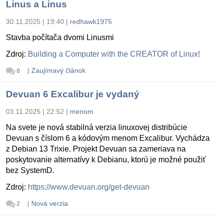
Linus a Linus
30.11.2025 | 19:40
|
redhawk1975
Stavba počítača dvomi Linusmi
Zdroj:
Building a Computer with the CREATOR of Linux!
|
Zaujímavý článok
8
Devuan 6 Excalibur je vydaný
03.11.2025 | 22:52
|
menom
Na svete je nová stabilná verzia linuxovej distribúcie
Devuan s číslom 6 a kódovým menom Excalibur. Vychádza
z Debian 13 Trixie. Projekt Devuan sa zameriava na
poskytovanie alternatívy k Debianu, ktorú je možné použiť
bez SystemD.
Zdroj:
https://www.devuan.org/get-devuan
|
Nová verzia
2