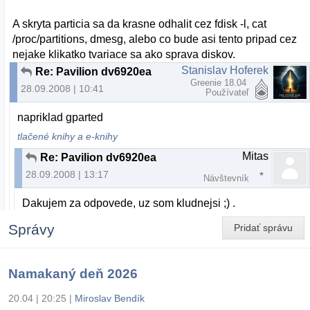
A skryta particia sa da krasne odhalit cez fdisk -l, cat
/proc/partitions, dmesg, alebo co bude asi tento pripad cez
nejake klikatko tvariace sa ako sprava diskov.
Stanislav Hoferek
Re: Pavilion dv6920ea
Greenie 18.04
28.09.2008 | 10:41
Používateľ
napriklad gparted
tlačené knihy a e-knihy
Mitas
Re: Pavilion dv6920ea
28.09.2008 | 13:17
Návštevník
Dakujem za odpovede, uz som kludnejsi ;) .
Správy
Pridať správu
Namakaný deň 2026
20.04 | 20:25
|
Miroslav Bendík