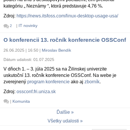
kategóriu „ Neznámy “, ktorá predstavuje 4,76 %.
Zdroj:
https://news.itsfoss.com/linux-desktop-usage-usa/
|
IT novinky
2
O konferencii 13. ročník konferencie OSSConf
26.06.2025 | 16:50
|
Miroslav Bendík
Dátum udalosti:
01.07.2025
V dňoch 1. – 3. júla 2025 sa na Žilinskej univerzite
uskutoční 13. ročník konferencie OSSConf. Na webe je
zverejnený
program konferencie
ako aj
zborník
.
Zdroj:
ossconf.fri.uniza.sk
|
Komunita
Ďalšie
Všetky udalosti