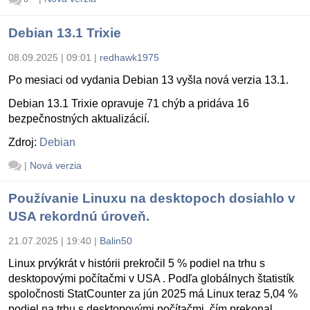
Debian 13.1 Trixie
08.09.2025 | 09:01
|
redhawk1975
Po mesiaci od vydania Debian 13 vyšla nová verzia 13.1.
Debian 13.1 Trixie opravuje 71 chýb a pridáva 16
bezpečnostných aktualizácií.
Zdroj:
Debian
|
Nová verzia
Používanie Linuxu na desktopoch dosiahlo v
USA rekordnú úroveň.
21.07.2025 | 19:40
|
Balin50
Linux prvýkrát v histórii prekročil 5 % podiel na trhu s
desktopovými počítačmi v USA . Podľa globálnych štatistík
spoločnosti StatCounter za jún 2025 má Linux teraz 5,04 %
podiel na trhu s desktopovými počítačmi, čím prekonal