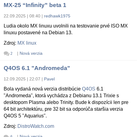
MX-25 “Infinity” beta 1
22.09.2025 | 08:40
|
redhawk1975
Ludia okolo MX linuxu uvolnili na testovanie prvé ISO MX
linuxu postavené na Debian 13.
Zdroj:
MX linux
|
Nová verzia
2
Q4OS 6.1 "Andromeda"
12.09.2025 | 22:07
|
Pavel
Bola vydaná nová verzia distribúcie
Q4OS
6.1
"Andromeda", ktorá vychádza z Debianu 13.1 Trixie s
desktopom Plasma alebo Trinity. Bude k dispozícii len pre
64 bit architektúru, pre 32 bit sa odporúča staršia verzia
Q4OS 5 "Aquarius".
Zdroj:
DistroWatch.com
|
Nová verzia
6