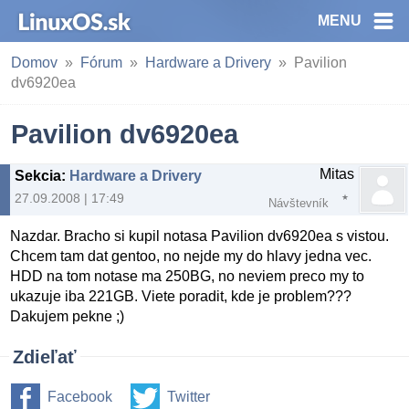
MENU
Domov
Fórum
Hardware a Drivery
Pavilion
dv6920ea
Pavilion dv6920ea
Mitas
Sekcia
:
Hardware a Drivery
27.09.2008 | 17:49
Návštevník
Nazdar. Bracho si kupil notasa Pavilion dv6920ea s vistou.
Chcem tam dat gentoo, no nejde my do hlavy jedna vec.
HDD na tom notase ma 250BG, no neviem preco my to
ukazuje iba 221GB. Viete poradit, kde je problem???
Dakujem pekne ;)
Zdieľať
Facebook
Twitter