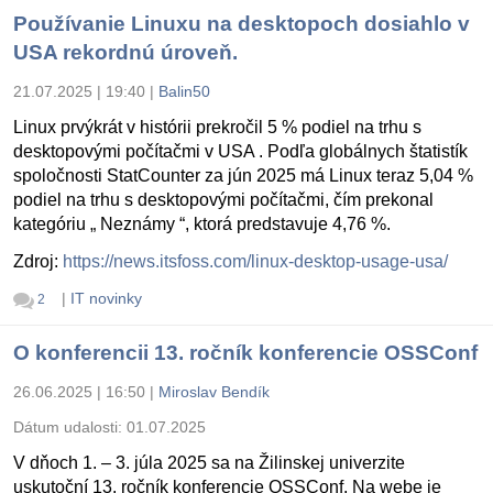
Používanie Linuxu na desktopoch dosiahlo v
USA rekordnú úroveň.
21.07.2025 | 19:40
|
Balin50
Linux prvýkrát v histórii prekročil 5 % podiel na trhu s
desktopovými počítačmi v USA . Podľa globálnych štatistík
spoločnosti StatCounter za jún 2025 má Linux teraz 5,04 %
podiel na trhu s desktopovými počítačmi, čím prekonal
kategóriu „ Neznámy “, ktorá predstavuje 4,76 %.
Zdroj:
https://news.itsfoss.com/linux-desktop-usage-usa/
|
IT novinky
2
O konferencii 13. ročník konferencie OSSConf
26.06.2025 | 16:50
|
Miroslav Bendík
Dátum udalosti:
01.07.2025
V dňoch 1. – 3. júla 2025 sa na Žilinskej univerzite
uskutoční 13. ročník konferencie OSSConf. Na webe je