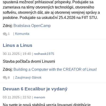
spustená možnosť prihlasovať príspevky. Podujatie sa
zameriava na témy otvorených technológii, otvoreného
softvéru, otvorených dát, ale aj otvorenej verejnej správy a
podobne. Podujatie sa uskutoční 25.4.2026 na FIIT STU.
Zdroj:
Bratislava OpenCamp
|
Komunita
1
Linus a Linus
30.11.2025 | 19:40
|
redhawk1975
Stavba počítača dvomi Linusmi
Zdroj:
Building a Computer with the CREATOR of Linux!
|
Zaujímavý článok
8
Devuan 6 Excalibur je vydaný
03.11.2025 | 22:52
|
menom
Na svete je nová stabilná verzia linuxovej distribúcie