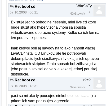
WlaSaTy
Re: boot cd
07.10.2008 | 00:21
Návštevník
Existuje jedno pohodlne riesenie, mini live cd ktore
bude sluzit ako hypervizor a vnom sa spustia
virtualizovane operacne systemy. Kolko sa ich len na
ten podpivnik pomesti.
Inak kedysi boli aj navody na to ako nahodit viacej
LiveCD/InstallCD Linuxov, ale tie potrebovali
dekompilaciu tych ciastkovych liviek aj s ich upravou
startovacich skriptov. Tento sposob bol zdlhavejsi a
jeho postup zavisel od verzie kazdej jednej pouzitej
distribucie.
r0x0r
Re: boot cd
07.10.2008 | 18:31
Návštevník
paci sa mi ako ty poucujes niekoho o licenciach:) a
pritom ich sam porusujes v greenie