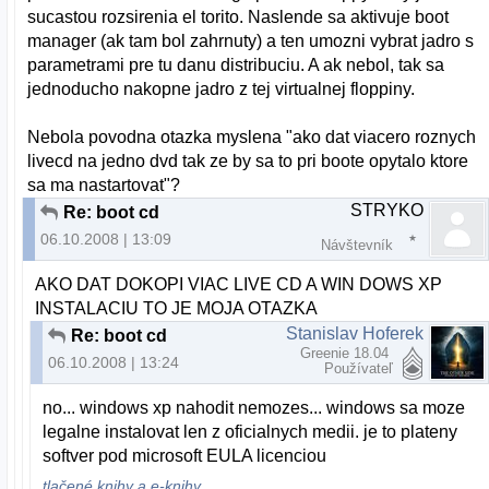
sucastou rozsirenia el torito. Naslende sa aktivuje boot
manager (ak tam bol zahrnuty) a ten umozni vybrat jadro s
parametrami pre tu danu distribuciu. A ak nebol, tak sa
jednoducho nakopne jadro z tej virtualnej floppiny.
Nebola povodna otazka myslena "ako dat viacero roznych
livecd na jedno dvd tak ze by sa to pri boote opytalo ktore
sa ma nastartovat"?
STRYKO
Re: boot cd
06.10.2008 | 13:09
Návštevník
AKO DAT DOKOPI VIAC LIVE CD A WIN DOWS XP
INSTALACIU TO JE MOJA OTAZKA
Stanislav Hoferek
Re: boot cd
Greenie 18.04
06.10.2008 | 13:24
Používateľ
no... windows xp nahodit nemozes... windows sa moze
legalne instalovat len z oficialnych medii. je to plateny
softver pod microsoft EULA licenciou
tlačené knihy a e-knihy