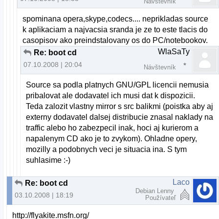
Návštevník
spominana opera,skype,codecs.... neprikladas source
k aplikaciam a najvacsia sranda je ze to este tlacis do
casopisov ako preindstalovany os do PC/notebookov.
WlaSaTy
Re: boot cd
07.10.2008 | 20:04
Návštevník
Source sa podla platnych GNU/GPL licencii nemusia
pribalovat ale dodavatel ich musi dat k dispozicii.
Teda zalozit vlastny mirror s src balikmi (poistka aby aj
externy dodavatel dalsej distribucie znasal naklady na
traffic alebo ho zabezpecil inak, hoci aj kurierom a
napalenym CD ako je to zvykom). Ohladne opery,
mozilly a podobnych veci je situacia ina. S tym
suhlasime :-)
Laco
Re: boot cd
Debian Lenny
03.10.2008 | 18:19
Používateľ
http://flyakite.msfn.org/