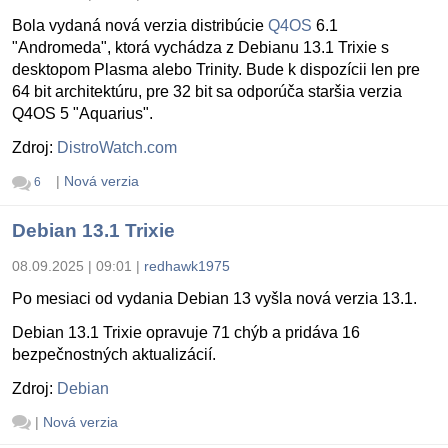
Bola vydaná nová verzia distribúcie
Q4OS
6.1
"Andromeda", ktorá vychádza z Debianu 13.1 Trixie s
desktopom Plasma alebo Trinity. Bude k dispozícii len pre
64 bit architektúru, pre 32 bit sa odporúča staršia verzia
Q4OS 5 "Aquarius".
Zdroj:
DistroWatch.com
|
Nová verzia
6
Debian 13.1 Trixie
08.09.2025 | 09:01
|
redhawk1975
Po mesiaci od vydania Debian 13 vyšla nová verzia 13.1.
Debian 13.1 Trixie opravuje 71 chýb a pridáva 16
bezpečnostných aktualizácií.
Zdroj:
Debian
|
Nová verzia