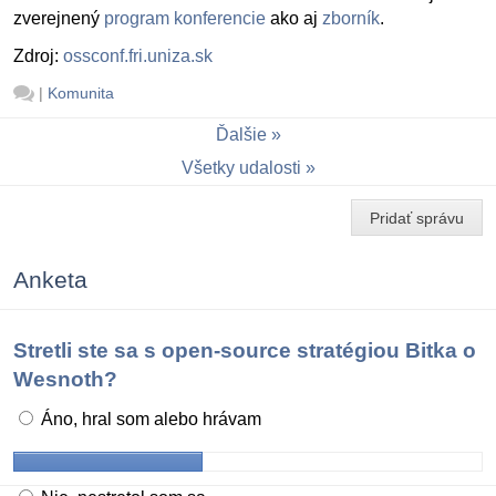
zverejnený
program konferencie
ako aj
zborník
.
Zdroj:
ossconf.fri.uniza.sk
|
Komunita
Ďalšie
Všetky udalosti
Pridať správu
Anketa
Stretli ste sa s open-source stratégiou Bitka o
Wesnoth?
Áno, hral som alebo hrávam