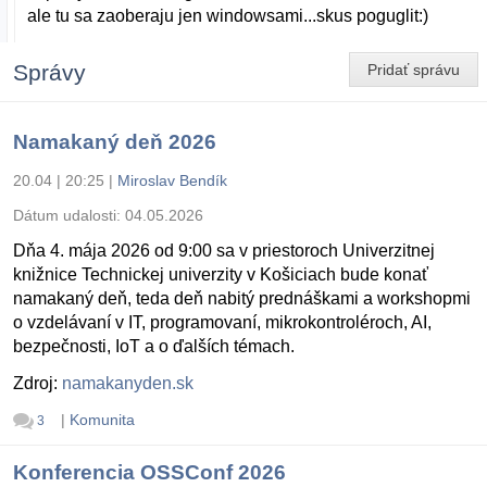
ale tu sa zaoberaju jen windowsami...skus poguglit:)
Správy
Pridať správu
Namakaný deň 2026
20.04 | 20:25
|
Miroslav Bendík
Dátum udalosti:
04.05.2026
Dňa 4. mája 2026 od 9:00 sa v priestoroch Univerzitnej
knižnice Technickej univerzity v Košiciach bude konať
namakaný deň, teda deň nabitý prednáškami a workshopmi
o vzdelávaní v IT, programovaní, mikrokontroléroch, AI,
bezpečnosti, IoT a o ďalších témach.
Zdroj:
namakanyden.sk
|
Komunita
3
Konferencia OSSConf 2026