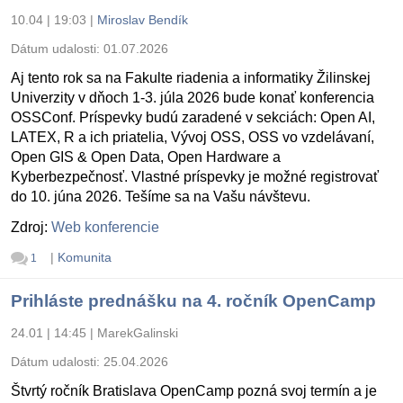
10.04 | 19:03
|
Miroslav Bendík
Dátum udalosti:
01.07.2026
Aj tento rok sa na Fakulte riadenia a informatiky Žilinskej
Univerzity v dňoch 1-3. júla 2026 bude konať konferencia
OSSConf. Príspevky budú zaradené v sekciách: Open AI,
LATEX, R a ich priatelia, Vývoj OSS, OSS vo vzdelávaní,
Open GIS & Open Data, Open Hardware a
Kyberbezpečnosť. Vlastné príspevky je možné registrovať
do 10. júna 2026. Tešíme sa na Vašu návštevu.
Zdroj:
Web konferencie
|
Komunita
1
Prihláste prednášku na 4. ročník OpenCamp
24.01 | 14:45
|
MarekGalinski
Dátum udalosti:
25.04.2026
Štvrtý ročník Bratislava OpenCamp pozná svoj termín a je