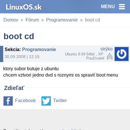
MENU
Domov
Fórum
Programovanie
boot cd
boot cd
strýko
Sekcia
:
Programovanie
Ubuntu 9.04 64bit , XP
30.09.2008 | 12:15
Používateľ
ktory subor butuje z ubuntu
chcem vztvori jedno dvd s roznymi os spraviť boot menu
Zdieľať
Facebook
Twitter