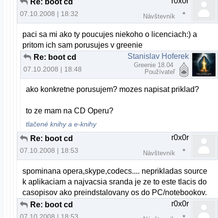
r0x0r
Re: boot cd
07.10.2008 | 18:32
Návštevník
paci sa mi ako ty poucujes niekoho o licenciach:) a
pritom ich sam porusujes v greenie
Stanislav Hoferek
Re: boot cd
Greenie 18.04
07.10.2008 | 18:48
Používateľ
ako konkretne porusujem? mozes napisat priklad?
to ze mam na CD Operu?
tlačené knihy a e-knihy
r0x0r
Re: boot cd
07.10.2008 | 18:53
Návštevník
spominana opera,skype,codecs.... neprikladas source
k aplikaciam a najvacsia sranda je ze to este tlacis do
casopisov ako preindstalovany os do PC/notebookov.
r0x0r
Re: boot cd
07.10.2008 | 18:53