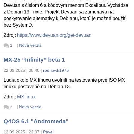
Devuan s číslom 6 a kódovým menom Excalibur. Vychádza
z Debian 13 Trixie. Projekt Devuan sa zameriava na
poskytovanie alternatívy k Debianu, ktorú je možné použiť
bez SystemD.
Zdroj:
https://www.devuan.org/get-devuan
|
Nová verzia
2
MX-25 “Infinity” beta 1
22.09.2025 | 08:40
|
redhawk1975
Ludia okolo MX linuxu uvolnili na testovanie prvé ISO MX
linuxu postavené na Debian 13.
Zdroj:
MX linux
|
Nová verzia
2
Q4OS 6.1 "Andromeda"
12.09.2025 | 22:07
|
Pavel