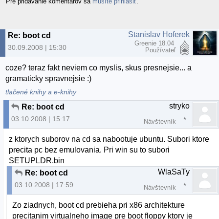
Pre pridávanie komentárov sa
musíte prihlásiť
.
Stanislav Hoferek
Re: boot cd
Greenie 18.04
30.09.2008 | 15:30
Používateľ
coze? teraz fakt neviem co myslis, skus presnejsie... a
gramaticky spravnejsie :)
tlačené knihy a e-knihy
stryko
Re: boot cd
03.10.2008 | 15:17
Návštevník
z ktorych suborov na cd sa nabootuje ubuntu. Subori ktore
precita pc bez emulovania. Pri win su to subori
SETUPLDR.bin
WlaSaTy
Re: boot cd
03.10.2008 | 17:59
Návštevník
Zo ziadnych, boot cd prebieha pri x86 architekture
precitanim virtualneho image pre boot floppy ktory je