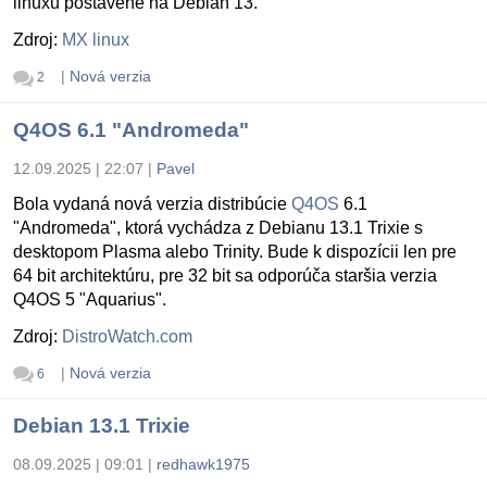
linuxu postavené na Debian 13.
Zdroj:
MX linux
|
Nová verzia
2
Q4OS 6.1 "Andromeda"
12.09.2025 | 22:07
|
Pavel
Bola vydaná nová verzia distribúcie
Q4OS
6.1
"Andromeda", ktorá vychádza z Debianu 13.1 Trixie s
desktopom Plasma alebo Trinity. Bude k dispozícii len pre
64 bit architektúru, pre 32 bit sa odporúča staršia verzia
Q4OS 5 "Aquarius".
Zdroj:
DistroWatch.com
|
Nová verzia
6
Debian 13.1 Trixie
08.09.2025 | 09:01
|
redhawk1975