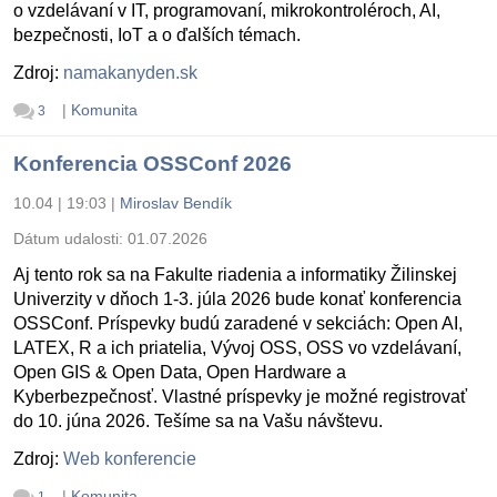
o vzdelávaní v IT, programovaní, mikrokontroléroch, AI,
bezpečnosti, IoT a o ďalších témach.
Zdroj:
namakanyden.sk
|
Komunita
3
Konferencia OSSConf 2026
10.04 | 19:03
|
Miroslav Bendík
Dátum udalosti:
01.07.2026
Aj tento rok sa na Fakulte riadenia a informatiky Žilinskej
Univerzity v dňoch 1-3. júla 2026 bude konať konferencia
OSSConf. Príspevky budú zaradené v sekciách: Open AI,
LATEX, R a ich priatelia, Vývoj OSS, OSS vo vzdelávaní,
Open GIS & Open Data, Open Hardware a
Kyberbezpečnosť. Vlastné príspevky je možné registrovať
do 10. júna 2026. Tešíme sa na Vašu návštevu.
Zdroj:
Web konferencie
|
Komunita