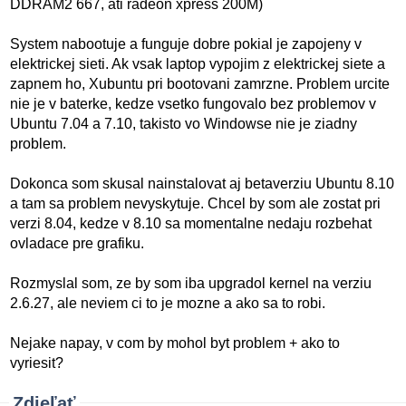
DDRAM2 667, ati radeon xpress 200M)
System nabootuje a funguje dobre pokial je zapojeny v
elektrickej sieti. Ak vsak laptop vypojim z elektrickej siete a
zapnem ho, Xubuntu pri bootovani zamrzne. Problem urcite
nie je v baterke, kedze vsetko fungovalo bez problemov v
Ubuntu 7.04 a 7.10, takisto vo Windowse nie je ziadny
problem.
Dokonca som skusal nainstalovat aj betaverziu Ubuntu 8.10
a tam sa problem nevyskytuje. Chcel by som ale zostat pri
verzi 8.04, kedze v 8.10 sa momentalne nedaju rozbehat
ovladace pre grafiku.
Rozmyslal som, ze by som iba upgradol kernel na verziu
2.6.27, ale neviem ci to je mozne a ako sa to robi.
Nejake napay, v com by mohol byt problem + ako to
vyriesit?
Zdieľať