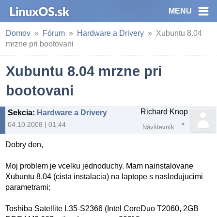
MENU
Domov
Fórum
Hardware a Drivery
Xubuntu 8.04
mrzne pri bootovani
Xubuntu 8.04 mrzne pri
bootovani
Richard Knop
Sekcia
:
Hardware a Drivery
04.10.2008 | 01:44
Návštevník
Dobry den,
Moj problem je vcelku jednoduchy. Mam nainstalovane
Xubuntu 8.04 (cista instalacia) na laptope s nasledujucimi
parametrami:
Toshiba Satellite L35-S2366 (Intel CoreDuo T2060, 2GB