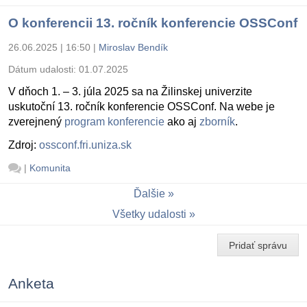
O konferencii 13. ročník konferencie OSSConf
26.06.2025 | 16:50
|
Miroslav Bendík
Dátum udalosti:
01.07.2025
V dňoch 1. – 3. júla 2025 sa na Žilinskej univerzite
uskutoční 13. ročník konferencie OSSConf. Na webe je
zverejnený
program konferencie
ako aj
zborník
.
Zdroj:
ossconf.fri.uniza.sk
|
Komunita
Ďalšie
Všetky udalosti
Pridať správu
Anketa