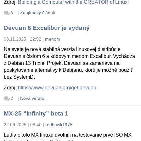
Zdroj:
Building a Computer with the CREATOR of Linux!
|
Zaujímavý článok
8
Devuan 6 Excalibur je vydaný
03.11.2025 | 22:52
|
menom
Na svete je nová stabilná verzia linuxovej distribúcie
Devuan s číslom 6 a kódovým menom Excalibur. Vychádza
z Debian 13 Trixie. Projekt Devuan sa zameriava na
poskytovanie alternatívy k Debianu, ktorú je možné použiť
bez SystemD.
Zdroj:
https://www.devuan.org/get-devuan
|
Nová verzia
2
MX-25 “Infinity” beta 1
22.09.2025 | 08:40
|
redhawk1975
Ludia okolo MX linuxu uvolnili na testovanie prvé ISO MX