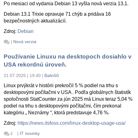
Po mesiaci od vydania Debian 13 vyšla nová verzia 13.1.
Debian 13.1 Trixie opravuje 71 chýb a pridáva 16
bezpečnostných aktualizácií.
Zdroj:
Debian
|
Nová verzia
Používanie Linuxu na desktopoch dosiahlo v
USA rekordnú úroveň.
21.07.2025 | 19:40
|
Balin50
Linux prvýkrát v histórii prekročil 5 % podiel na trhu s
desktopovými počítačmi v USA . Podľa globálnych štatistík
spoločnosti StatCounter za jún 2025 má Linux teraz 5,04 %
podiel na trhu s desktopovými počítačmi, čím prekonal
kategóriu „ Neznámy “, ktorá predstavuje 4,76 %.
Zdroj:
https://news.itsfoss.com/linux-desktop-usage-usa/
|
IT novinky
2