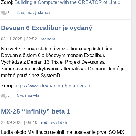
Zdroj:
Building a Computer with the CREATOR of Linux!
|
Zaujímavý článok
8
Devuan 6 Excalibur je vydaný
03.11.2025 | 22:52
|
menom
Na svete je nová stabilná verzia linuxovej distribúcie
Devuan s číslom 6 a kódovým menom Excalibur.
Vychádza z Debian 13 Trixie. Projekt Devuan sa
zameriava na poskytovanie alternatívy k Debianu, ktorú je
možné použiť bez SystemD.
Zdroj:
https://www.devuan.org/get-devuan
|
Nová verzia
2
MX-25 “Infinity” beta 1
22.09.2025 | 08:40
|
redhawk1975
Ludia okolo MX linuxu uvolnili na testovanie prvé ISO MX