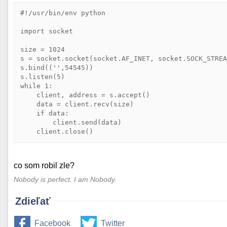
#!/usr/bin/env python

import socket

size = 1024

s = socket.socket(socket.AF_INET, socket.SOCK_STREA
s.bind(('',54545))

s.listen(5)

while 1:

    client, address = s.accept()

    data = client.recv(size)

    if data:

        client.send(data)

co som robil zle?
Nobody is perfect. I am Nobody.
Zdieľať
Facebook
Twitter