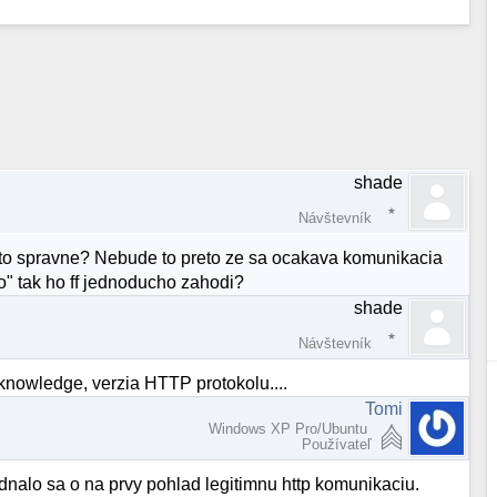
shade
Návštevník
m to spravne? Nebude to preto ze sa ocakava komunikacia
o" tak ho ff jednoducho zahodi?
shade
Návštevník
aknowledge, verzia HTTP protokolu....
Tomi
Windows XP Pro/Ubuntu
Používateľ
dnalo sa o na prvy pohlad legitimnu http komunikaciu.