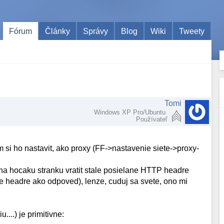
Fórum
Články
Správy
Blog
Wiki
Tweety
Tomi
Windows XP Pro/Ubuntu
Používateľ
 si ho nastavit, ako proxy (FF->nastavenie siete->proxy-
 na hocaku stranku vratit stale posielane HTTP headre
e headre ako odpoved), lenze, cuduj sa svete, ono mi
u....) je primitivne: