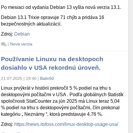
Po mesiaci od vydania Debian 13 vyšla nová verzia 13.1.
Debian 13.1 Trixie opravuje 71 chýb a pridáva 16
bezpečnostných aktualizácií.
Zdroj:
Debian
|
Nová verzia
Používanie Linuxu na desktopoch
dosiahlo v USA rekordnú úroveň.
21.07.2025 | 19:40
|
Balin50
Linux prvýkrát v histórii prekročil 5 % podiel na trhu s
desktopovými počítačmi v USA . Podľa globálnych štatistík
spoločnosti StatCounter za jún 2025 má Linux teraz 5,04
% podiel na trhu s desktopovými počítačmi, čím prekonal
kategóriu „ Neznámy “, ktorá predstavuje 4,76 %.
Zdroj:
https://news.itsfoss.com/linux-desktop-usage-usa/