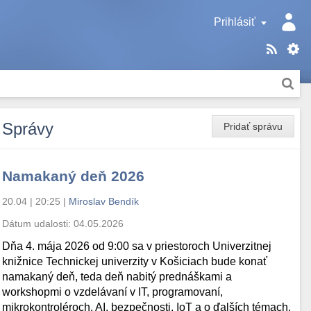
Prihlásiť
Správy
Pridať správu
Namakaný deň 2026
20.04 | 20:25
|
Miroslav Bendík
Dátum udalosti:
04.05.2026
Dňa 4. mája 2026 od 9:00 sa v priestoroch Univerzitnej
knižnice Technickej univerzity v Košiciach bude konať
namakaný deň, teda deň nabitý prednáškami a
workshopmi o vzdelávaní v IT, programovaní,
mikrokontroléroch, AI, bezpečnosti, IoT a o ďalších témach.