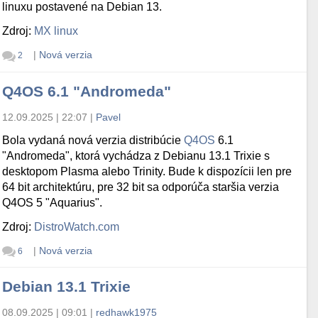
linuxu postavené na Debian 13.
Zdroj:
MX linux
|
Nová verzia
2
Q4OS 6.1 "Andromeda"
12.09.2025 | 22:07
|
Pavel
Bola vydaná nová verzia distribúcie
Q4OS
6.1
"Andromeda", ktorá vychádza z Debianu 13.1 Trixie s
desktopom Plasma alebo Trinity. Bude k dispozícii len pre
64 bit architektúru, pre 32 bit sa odporúča staršia verzia
Q4OS 5 "Aquarius".
Zdroj:
DistroWatch.com
|
Nová verzia
6
Debian 13.1 Trixie
08.09.2025 | 09:01
|
redhawk1975