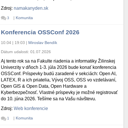
Zdroj:
namakanyden.sk
|
Komunita
3
Konferencia OSSConf 2026
10.04 | 19:03
|
Miroslav Bendík
Dátum udalosti:
01.07.2026
Aj tento rok sa na Fakulte riadenia a informatiky Žilinskej
Univerzity v dňoch 1-3. júla 2026 bude konať konferencia
OSSConf. Príspevky budú zaradené v sekciách: Open AI,
LATEX, R a ich priatelia, Vývoj OSS, OSS vo vzdelávaní,
Open GIS & Open Data, Open Hardware a
Kyberbezpečnosť. Vlastné príspevky je možné registrovať
do 10. júna 2026. Tešíme sa na Vašu návštevu.
Zdroj:
Web konferencie
|
Komunita
1