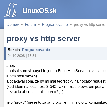
Domov
Fórum
Programovanie
proxy vs http server
proxy vs http server
Sekcia
:
Programovanie
04.10.2008 | 13:31
ahoj,
napisal som si narychlo jeden Echo Http Server a skusil som
>localhost 54545)
a ocakaval som, ze by mi mal teoreticky na hocaky request
(ked idem na localhost:54545, tak mi vrati browsrom poslan
nevracia absolutne nic! preco? ;-(
telo "proxy" (nie je to zatial proxy, len mi islo o tu komunikaci