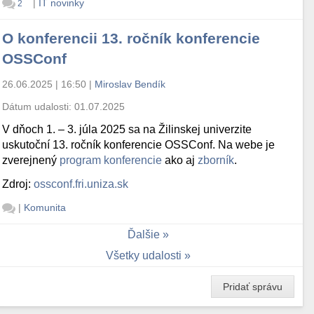
|
IT novinky
2
O konferencii 13. ročník konferencie
OSSConf
26.06.2025 | 16:50
|
Miroslav Bendík
Dátum udalosti:
01.07.2025
V dňoch 1. – 3. júla 2025 sa na Žilinskej univerzite
uskutoční 13. ročník konferencie OSSConf. Na webe je
zverejnený
program konferencie
ako aj
zborník
.
Zdroj:
ossconf.fri.uniza.sk
|
Komunita
Ďalšie
Všetky udalosti
Pridať správu