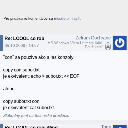
Pre pridávanie komentárov sa
musíte prihlásiť
.
Zefram Cochrane
Re: LOOOL co robi Windows (extra dobre)
MS Windows Vista Ultimate 64bi
05.10.2008 | 14:57
Používateľ
"con" sa pouziva ako alias konzoly:
copy con subor.txt
je ekvivalent: echo > subor.txt << EOF
alebo
copy subor.txt con
je ekvivalent cat subor.txt
Slobodný font na technické kreslenie
Tomi
Re: LOOOL co robi Windows (extra dobre)