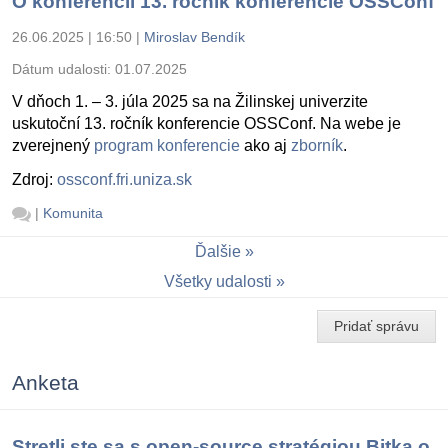
O konferencii 13. ročník konferencie OSSConf
26.06.2025 | 16:50
|
Miroslav Bendík
Dátum udalosti:
01.07.2025
V dňoch 1. – 3. júla 2025 sa na Žilinskej univerzite
uskutoční 13. ročník konferencie OSSConf. Na webe je
zverejnený
program konferencie
ako aj
zborník
.
Zdroj:
ossconf.fri.uniza.sk
|
Komunita
Ďalšie
Všetky udalosti
Pridať správu
Anketa
Stretli ste sa s open-source stratégiou Bitka o