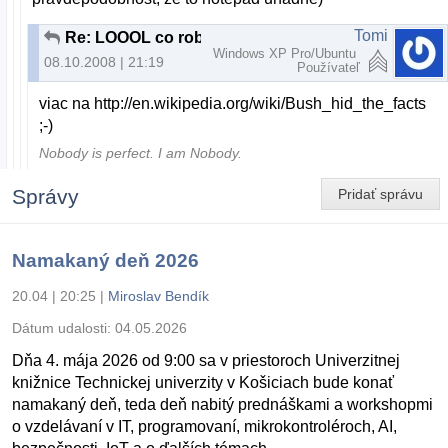
Tomi
Re: LOOOL co robi Windows (extra dobre)
Windows XP Pro/Ubuntu
08.10.2008 | 21:19
Používateľ
viac na http://en.wikipedia.org/wiki/Bush_hid_the_facts
;-)
Nobody is perfect. I am Nobody.
Správy
Pridať správu
Namakaný deň 2026
20.04 | 20:25
|
Miroslav Bendík
Dátum udalosti:
04.05.2026
Dňa 4. mája 2026 od 9:00 sa v priestoroch Univerzitnej
knižnice Technickej univerzity v Košiciach bude konať
namakaný deň, teda deň nabitý prednáškami a workshopmi
o vzdelávaní v IT, programovaní, mikrokontroléroch, AI,