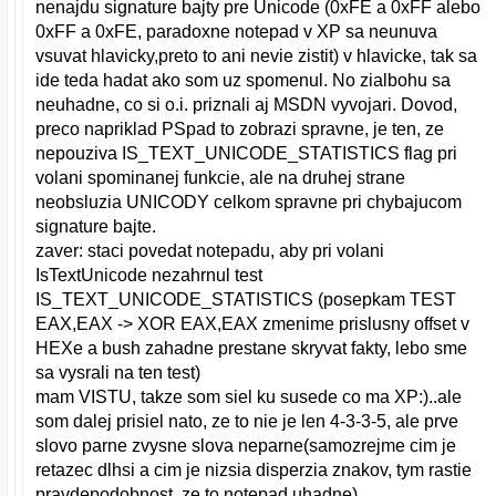
nenajdu signature bajty pre Unicode (0xFE a 0xFF alebo
0xFF a 0xFE, paradoxne notepad v XP sa neunuva
vsuvat hlavicky,preto to ani nevie zistit) v hlavicke, tak sa
ide teda hadat ako som uz spomenul. No zialbohu sa
neuhadne, co si o.i. priznali aj MSDN vyvojari. Dovod,
preco napriklad PSpad to zobrazi spravne, je ten, ze
nepouziva IS_TEXT_UNICODE_STATISTICS flag pri
volani spominanej funkcie, ale na druhej strane
neobsluzia UNICODY celkom spravne pri chybajucom
signature bajte.
zaver: staci povedat notepadu, aby pri volani
IsTextUnicode nezahrnul test
IS_TEXT_UNICODE_STATISTICS (posepkam TEST
EAX,EAX -> XOR EAX,EAX zmenime prislusny offset v
HEXe a bush zahadne prestane skryvat fakty, lebo sme
sa vysrali na ten test)
mam VISTU, takze som siel ku susede co ma XP:)..ale
som dalej prisiel nato, ze to nie je len 4-3-3-5, ale prve
slovo parne zvysne slova neparne(samozrejme cim je
retazec dlhsi a cim je nizsia disperzia znakov, tym rastie
pravdepodobnost, ze to notepad uhadne)