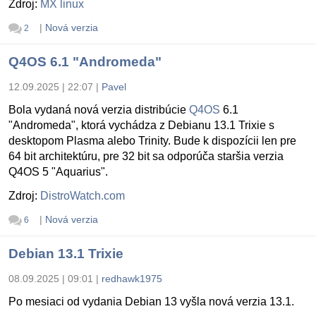
Zdroj:
MX linux
|
Nová verzia
2
Q4OS 6.1 "Andromeda"
12.09.2025 | 22:07
|
Pavel
Bola vydaná nová verzia distribúcie
Q4OS
6.1
"Andromeda", ktorá vychádza z Debianu 13.1 Trixie s
desktopom Plasma alebo Trinity. Bude k dispozícii len pre
64 bit architektúru, pre 32 bit sa odporúča staršia verzia
Q4OS 5 "Aquarius".
Zdroj:
DistroWatch.com
|
Nová verzia
6
Debian 13.1 Trixie
08.09.2025 | 09:01
|
redhawk1975
Po mesiaci od vydania Debian 13 vyšla nová verzia 13.1.