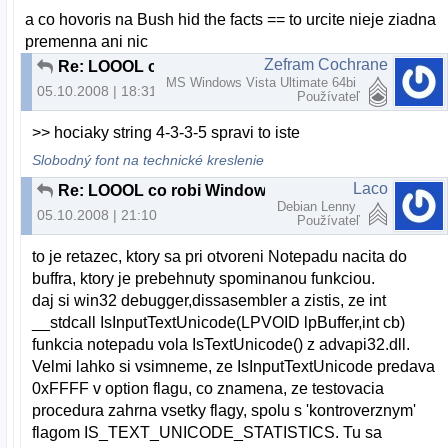
a co hovoris na Bush hid the facts == to urcite nieje ziadna
premenna ani nic
Zefram Cochrane
Re: LOOOL co robi Windows (extra dobre)
MS Windows Vista Ultimate 64bi
05.10.2008 | 18:31
Používateľ
>> hociaky string 4-3-3-5 spravi to iste
Slobodný font na technické kreslenie
Laco
Re: LOOOL co robi Windows (extra dobre)
Debian Lenny
05.10.2008 | 21:10
Používateľ
to je retazec, ktory sa pri otvoreni Notepadu nacita do
buffra, ktory je prebehnuty spominanou funkciou.
daj si win32 debugger,dissasembler a zistis, ze int
__stdcall IsInputTextUnicode(LPVOID lpBuffer,int cb)
funkcia notepadu vola IsTextUnicode() z advapi32.dll.
Velmi lahko si vsimneme, ze IsInputTextUnicode predava
0xFFFF v option flagu, co znamena, ze testovacia
procedura zahrna vsetky flagy, spolu s 'kontroverznym'
flagom IS_TEXT_UNICODE_STATISTICS. Tu sa