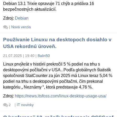
Debian 13.1 Trixie opravuje 71 chýb a pridáva 16
bezpečnostných aktualizácií.
Zdroj:
Debian
|
Nová verzia
Používanie Linuxu na desktopoch dosiahlo v
USA rekordnú úroveň.
21.07.2025 | 19:40
|
Balin50
Linux prvýkrát v histórii prekročil 5 % podiel na trhu s
desktopovými počítačmi v USA . Podľa globálnych štatistík
spoločnosti StatCounter za jún 2025 má Linux teraz 5,04 %
podiel na trhu s desktopovými počítačmi, čím prekonal
kategóriu „ Neznámy “, ktorá predstavuje 4,76 %.
Zdroj:
https://news.itsfoss.com/linux-desktop-usage-usa/
|
IT novinky
2