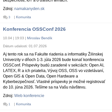
bezpečnosti, IoT a o ďalších témach.
Zdroj:
namakanyden.sk
|
Komunita
3
Konferencia OSSConf 2026
10.04 | 19:03
|
Miroslav Bendík
Dátum udalosti:
01.07.2026
Aj tento rok sa na Fakulte riadenia a informatiky Žilinskej
Univerzity v dňoch 1-3. júla 2026 bude konať konferencia
OSSConf. Príspevky budú zaradené v sekciách: Open AI,
LATEX, R a ich priatelia, Vývoj OSS, OSS vo vzdelávaní,
Open GIS & Open Data, Open Hardware a
Kyberbezpečnosť. Vlastné príspevky je možné registrovať
do 10. júna 2026. Tešíme sa na Vašu návštevu.
Zdroj:
Web konferencie
|
Komunita
1