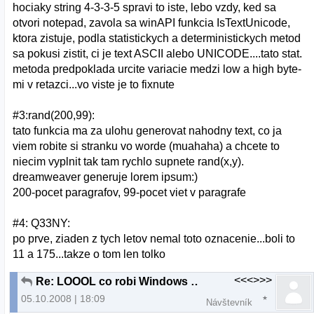
hociaky string 4-3-3-5 spravi to iste, lebo vzdy, ked sa
otvori notepad, zavola sa winAPI funkcia IsTextUnicode,
ktora zistuje, podla statistickych a deterministickych metod
sa pokusi zistit, ci je text ASCII alebo UNICODE....tato stat.
metoda predpoklada urcite variacie medzi low a high byte-
mi v retazci...vo viste je to fixnute
#3:rand(200,99):
tato funkcia ma za ulohu generovat nahodny text, co ja
viem robite si stranku vo worde (muahaha) a chcete to
niecim vyplnit tak tam rychlo supnete rand(x,y).
dreamweaver generuje lorem ipsum:)
200-pocet paragrafov, 99-pocet viet v paragrafe
#4: Q33NY:
po prve, ziaden z tych letov nemal toto oznacenie...boli to
11 a 175...takze o tom len tolko
<<<>>>
Re: LOOOL co robi Windows (extra dobre)
05.10.2008 | 18:09
Návštevník