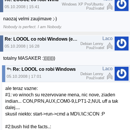
Windows XP Pro/Ubuntu
05.10.2008 | 15:41
Používateľ
naozaj velmi zaujimave ;-)
Nobody is perfect. I am Nobody.
Laco
Re: LOOOL co robi Windows (extra dobre)
Debian Lenny
05.10.2008 | 16:28
Používateľ
totalny MASAKER :))))))))
Laco
Re: LOOOL co robi Windows (extra dobre)
Debian Lenny
05.10.2008 | 17:01
Používateľ
ale teraz vazne:
#1: vo winoch su rezervovane mena, nic nove, ziaden
indian... CON,PRN,AUX,COM0-9,LPT1-2,NUL uff a tak
dalej....
skusil niekto: start->run->cmd a MD\\.\\C:\CON :P
#2:bush hid the facts..: