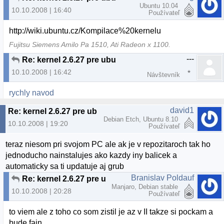
Ubuntu 10.04
10.10.2008 | 16:40
Používateľ
http://wiki.ubuntu.cz/Kompilace%20kernelu
Fujitsu Siemens Amilo Pa 1510, Ati Radeon x 1100.
---
Re: kernel 2.6.27 pre ubu
10.10.2008 | 16:42
Návštevník
rychly navod
david1
Re: kernel 2.6.27 pre ubu
Debian Etch, Ubuntu 8.10
10.10.2008 | 19:20
Používateľ
teraz niesom pri svojom PC ale ak je v repozitaroch tak ho
jednoducho nainstalujes ako kazdy iny balicek a
automaticky sa ti updatuje aj grub
Branislav Poldauf
Re: kernel 2.6.27 pre ubu
Manjaro, Debian stable
10.10.2008 | 20:28
Používateľ
to viem ale z toho co som zistil je az v II takze si pockam a
bude fajn