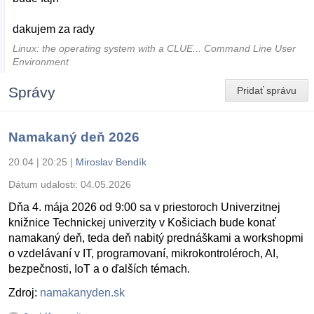
dakujem za rady
Linux: the operating system with a CLUE... Command Line User
Environment
Správy
Pridať správu
Namakaný deň 2026
20.04 | 20:25
|
Miroslav Bendík
Dátum udalosti:
04.05.2026
Dňa 4. mája 2026 od 9:00 sa v priestoroch Univerzitnej
knižnice Technickej univerzity v Košiciach bude konať
namakaný deň, teda deň nabitý prednáškami a workshopmi
o vzdelávaní v IT, programovaní, mikrokontroléroch, AI,
bezpečnosti, IoT a o ďalších témach.
Zdroj:
namakanyden.sk