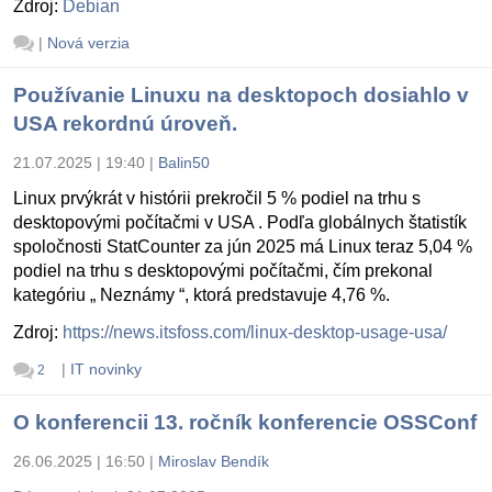
Zdroj:
Debian
|
Nová verzia
Používanie Linuxu na desktopoch dosiahlo v
USA rekordnú úroveň.
21.07.2025 | 19:40
|
Balin50
Linux prvýkrát v histórii prekročil 5 % podiel na trhu s
desktopovými počítačmi v USA . Podľa globálnych štatistík
spoločnosti StatCounter za jún 2025 má Linux teraz 5,04 %
podiel na trhu s desktopovými počítačmi, čím prekonal
kategóriu „ Neznámy “, ktorá predstavuje 4,76 %.
Zdroj:
https://news.itsfoss.com/linux-desktop-usage-usa/
|
IT novinky
2
O konferencii 13. ročník konferencie OSSConf
26.06.2025 | 16:50
|
Miroslav Bendík