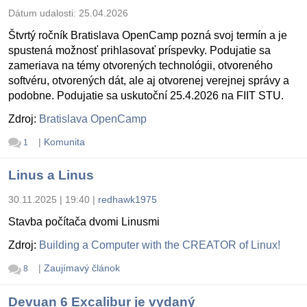
Dátum udalosti:
25.04.2026
Štvrtý ročník Bratislava OpenCamp pozná svoj termín a je
spustená možnosť prihlasovať príspevky. Podujatie sa
zameriava na témy otvorených technológii, otvoreného
softvéru, otvorených dát, ale aj otvorenej verejnej správy a
podobne. Podujatie sa uskutoční 25.4.2026 na FIIT STU.
Zdroj:
Bratislava OpenCamp
|
Komunita
1
Linus a Linus
30.11.2025 | 19:40
|
redhawk1975
Stavba počítača dvomi Linusmi
Zdroj:
Building a Computer with the CREATOR of Linux!
|
Zaujímavý článok
8
Devuan 6 Excalibur je vydaný