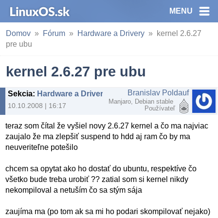
MENU
Domov
Fórum
Hardware a Drivery
kernel 2.6.27
pre ubu
kernel 2.6.27 pre ubu
Branislav Poldauf
Sekcia
:
Hardware a Drivery
Manjaro, Debian stable
10.10.2008 | 16:17
Používateľ
teraz som čítal že vyšiel novy 2.6.27 kernel a čo ma najviac
zaujalo že ma zlepšiť suspend to hdd aj ram čo by ma
neuveriteľne potešilo
chcem sa opytat ako ho dostať do ubuntu, respektíve čo
všetko bude treba urobiť ?? zatial som si kernel nikdy
nekompiloval a netuším čo sa stým sája
zaujíma ma (po tom ak sa mi ho podari skompilovať nejako)