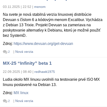
03.11.2025 | 22:52
|
menom
Na svete je nová stabilná verzia linuxovej distribúcie
Devuan s číslom 6 a kódovým menom Excalibur. Vychádza
z Debian 13 Trixie. Projekt Devuan sa zameriava na
poskytovanie alternatívy k Debianu, ktorú je možné použiť
bez SystemD.
Zdroj:
https://www.devuan.org/get-devuan
|
Nová verzia
2
MX-25 “Infinity” beta 1
22.09.2025 | 08:40
|
redhawk1975
Ludia okolo MX linuxu uvolnili na testovanie prvé ISO MX
linuxu postavené na Debian 13.
Zdroj:
MX linux
|
Nová verzia
2