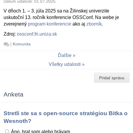
Dátum udalosti:
01.07.2025
V dňoch 1. – 3. júla 2025 sa na Žilinskej univerzite
uskutoční 13. ročník konferencie OSSConf. Na webe je
zverejnený
program konferencie
ako aj
zborník
.
Zdroj:
ossconf.fri.uniza.sk
|
Komunita
Ďalšie
Všetky udalosti
Pridať správu
Anketa
Stretli ste sa s open-source stratégiou Bitka o
Wesnoth?
Áno, hral som alebo hrávam