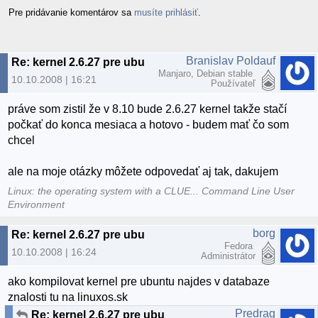
Pre pridávanie komentárov sa
musíte prihlásiť
.
Branislav Poldauf
Re: kernel 2.6.27 pre ubu
Manjaro, Debian stable
10.10.2008 | 16:21
Používateľ
práve som zistil že v 8.10 bude 2.6.27 kernel takže stačí
počkať do konca mesiaca a hotovo - budem mať čo som
chcel
ale na moje otázky môžete odpovedať aj tak, dakujem
Linux: the operating system with a CLUE... Command Line User
Environment
borg
Re: kernel 2.6.27 pre ubu
Fedora
10.10.2008 | 16:24
Administrátor
ako kompilovat kernel pre ubuntu najdes v databaze
znalosti tu na linuxos.sk
Predrag
Re: kernel 2.6.27 pre ubu