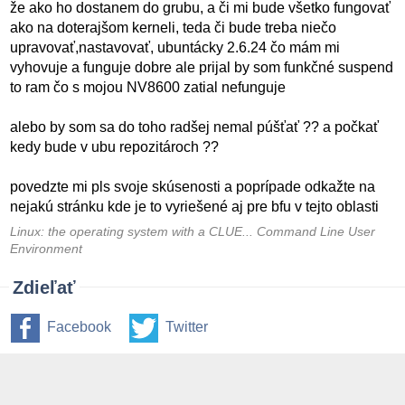
že ako ho dostanem do grubu, a či mi bude všetko fungovať
ako na doterajšom kerneli, teda či bude treba niečo
upravovať,nastavovať, ubuntácky 2.6.24 čo mám mi
vyhovuje a funguje dobre ale prijal by som funkčné suspend
to ram čo s mojou NV8600 zatial nefunguje
alebo by som sa do toho radšej nemal púšťať ?? a počkať
kedy bude v ubu repozitároch ??
povedzte mi pls svoje skúsenosti a poprípade odkažte na
nejakú stránku kde je to vyriešené aj pre bfu v tejto oblasti
Linux: the operating system with a CLUE... Command Line User
Environment
Zdieľať
Facebook
Twitter