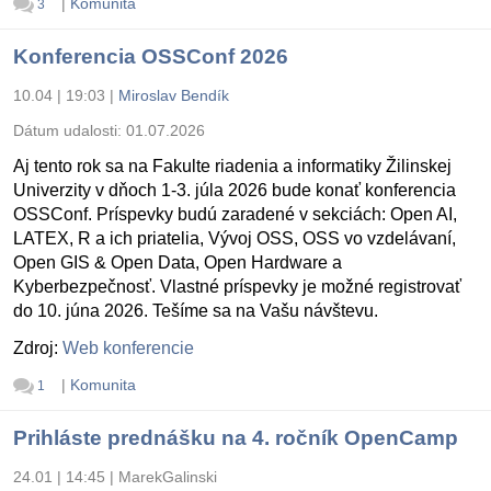
|
Komunita
3
Konferencia OSSConf 2026
10.04 | 19:03
|
Miroslav Bendík
Dátum udalosti:
01.07.2026
Aj tento rok sa na Fakulte riadenia a informatiky Žilinskej
Univerzity v dňoch 1-3. júla 2026 bude konať konferencia
OSSConf. Príspevky budú zaradené v sekciách: Open AI,
LATEX, R a ich priatelia, Vývoj OSS, OSS vo vzdelávaní,
Open GIS & Open Data, Open Hardware a
Kyberbezpečnosť. Vlastné príspevky je možné registrovať
do 10. júna 2026. Tešíme sa na Vašu návštevu.
Zdroj:
Web konferencie
|
Komunita
1
Prihláste prednášku na 4. ročník OpenCamp
24.01 | 14:45
|
MarekGalinski