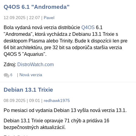
Q4OS 6.1 "Andromeda"
12.09.2025 | 22:07
|
Pavel
Bola vydaná nová verzia distribúcie
Q4OS
6.1
"Andromeda", ktorá vychádza z Debianu 13.1 Trixie s
desktopom Plasma alebo Trinity. Bude k dispozícii len pre
64 bit architektúru, pre 32 bit sa odporúča staršia verzia
Q4OS 5 "Aquarius".
Zdroj:
DistroWatch.com
|
Nová verzia
6
Debian 13.1 Trixie
08.09.2025 | 09:01
|
redhawk1975
Po mesiaci od vydania Debian 13 vyšla nová verzia 13.1.
Debian 13.1 Trixie opravuje 71 chýb a pridáva 16
bezpečnostných aktualizácií.