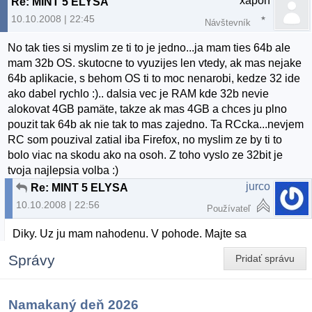
xapoh
Re: MINT 5 ELYSA
10.10.2008 | 22:45
Návštevník
No tak ties si myslim ze ti to je jedno...ja mam ties 64b ale
mam 32b OS. skutocne to vyuzijes len vtedy, ak mas nejake
64b aplikacie, s behom OS ti to moc nenarobi, kedze 32 ide
ako dabel rychlo :).. dalsia vec je RAM kde 32b nevie
alokovat 4GB pamäte, takze ak mas 4GB a chces ju plno
pouzit tak 64b ak nie tak to mas zajedno. Ta RCcka...nevjem
RC som pouzival zatial iba Firefox, no myslim ze by ti to
bolo viac na skodu ako na osoh. Z toho vyslo ze 32bit je
tvoja najlepsia volba :)
jurco
Re: MINT 5 ELYSA
10.10.2008 | 22:56
Používateľ
Diky. Uz ju mam nahodenu. V pohode. Majte sa
Správy
Pridať správu
Namakaný deň 2026