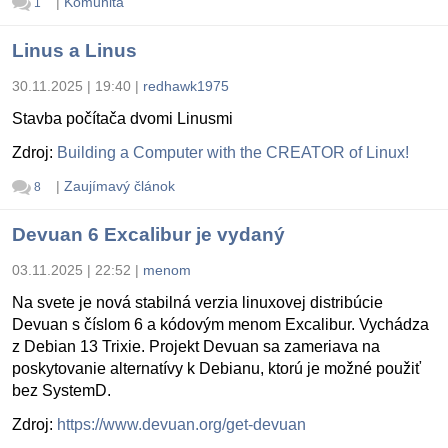
|
Komunita
1
Linus a Linus
30.11.2025 | 19:40
|
redhawk1975
Stavba počítača dvomi Linusmi
Zdroj:
Building a Computer with the CREATOR of Linux!
|
Zaujímavý článok
8
Devuan 6 Excalibur je vydaný
03.11.2025 | 22:52
|
menom
Na svete je nová stabilná verzia linuxovej distribúcie
Devuan s číslom 6 a kódovým menom Excalibur. Vychádza
z Debian 13 Trixie. Projekt Devuan sa zameriava na
poskytovanie alternatívy k Debianu, ktorú je možné použiť
bez SystemD.
Zdroj:
https://www.devuan.org/get-devuan