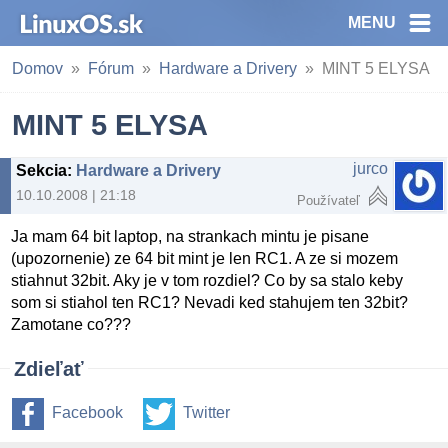
MENU
Domov
Fórum
Hardware a Drivery
MINT 5 ELYSA
MINT 5 ELYSA
jurco
Sekcia
:
Hardware a Drivery
10.10.2008 | 21:18
Používateľ
Ja mam 64 bit laptop, na strankach mintu je pisane
(upozornenie) ze 64 bit mint je len RC1. A ze si mozem
stiahnut 32bit. Aky je v tom rozdiel? Co by sa stalo keby
som si stiahol ten RC1? Nevadi ked stahujem ten 32bit?
Zamotane co???
Zdieľať
Facebook
Twitter