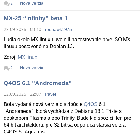
|
Nová verzia
2
MX-25 “Infinity” beta 1
22.09.2025 | 08:40
|
redhawk1975
Ludia okolo MX linuxu uvolnili na testovanie prvé ISO MX
linuxu postavené na Debian 13.
Zdroj:
MX linux
|
Nová verzia
2
Q4OS 6.1 "Andromeda"
12.09.2025 | 22:07
|
Pavel
Bola vydaná nová verzia distribúcie
Q4OS
6.1
"Andromeda", ktorá vychádza z Debianu 13.1 Trixie s
desktopom Plasma alebo Trinity. Bude k dispozícii len pre
64 bit architektúru, pre 32 bit sa odporúča staršia verzia
Q4OS 5 "Aquarius".