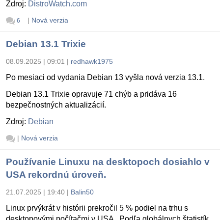
Zdroj:
DistroWatch.com
|
Nová verzia
6
Debian 13.1 Trixie
08.09.2025 | 09:01
|
redhawk1975
Po mesiaci od vydania Debian 13 vyšla nová verzia 13.1.
Debian 13.1 Trixie opravuje 71 chýb a pridáva 16
bezpečnostných aktualizácií.
Zdroj:
Debian
|
Nová verzia
Používanie Linuxu na desktopoch dosiahlo v
USA rekordnú úroveň.
21.07.2025 | 19:40
|
Balin50
Linux prvýkrát v histórii prekročil 5 % podiel na trhu s
desktopovými počítačmi v USA . Podľa globálnych štatistík