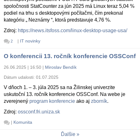
spoločnosti StatCounter za jún 2025 má Linux teraz 5,04 %
podiel na trhu s desktopovými počítačmi, čím prekonal
kategóriu „ Neznámy “, ktorá predstavuje 4,76 %.
Zdroj:
https://news.itsfoss.com/linux-desktop-usage-usa/
|
IT novinky
2
O konferencii 13. ročník konferencie OSSConf
26.06.2025 | 16:50
|
Miroslav Bendík
Dátum udalosti:
01.07.2025
V dňoch 1. – 3. júla 2025 sa na Žilinskej univerzite
uskutoční 13. ročník konferencie OSSConf. Na webe je
zverejnený
program konferencie
ako aj
zborník
.
Zdroj:
ossconf.fri.uniza.sk
|
Komunita
Ďalšie