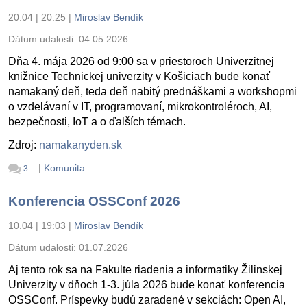
20.04 | 20:25
|
Miroslav Bendík
Dátum udalosti:
04.05.2026
Dňa 4. mája 2026 od 9:00 sa v priestoroch Univerzitnej
knižnice Technickej univerzity v Košiciach bude konať
namakaný deň, teda deň nabitý prednáškami a workshopmi
o vzdelávaní v IT, programovaní, mikrokontroléroch, AI,
bezpečnosti, IoT a o ďalších témach.
Zdroj:
namakanyden.sk
|
Komunita
3
Konferencia OSSConf 2026
10.04 | 19:03
|
Miroslav Bendík
Dátum udalosti:
01.07.2026
Aj tento rok sa na Fakulte riadenia a informatiky Žilinskej
Univerzity v dňoch 1-3. júla 2026 bude konať konferencia
OSSConf. Príspevky budú zaradené v sekciách: Open AI,