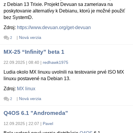
z Debian 13 Trixie. Projekt Devuan sa zameriava na
poskytovanie alternatívy k Debianu, ktorú je možné použiť
bez SystemD.
Zdroj:
https://www.devuan.org/get-devuan
|
Nová verzia
2
MX-25 “Infinity” beta 1
22.09.2025 | 08:40
|
redhawk1975
Ludia okolo MX linuxu uvolnili na testovanie prvé ISO MX
linuxu postavené na Debian 13.
Zdroj:
MX linux
|
Nová verzia
2
Q4OS 6.1 "Andromeda"
12.09.2025 | 22:07
|
Pavel