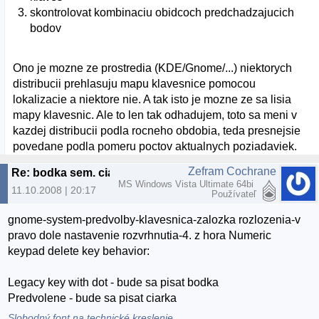
skontrolovat kombinaciu obidcoch predchadzajucich
bodov
Ono je mozne ze prostredia (KDE/Gnome/...) niektorych
distribucii prehlasuju mapu klavesnice pomocou
lokalizacie a niektore nie. A tak isto je mozne ze sa lisia
mapy klavesnic. Ale to len tak odhadujem, toto sa meni v
kazdej distribucii podla rocneho obdobia, teda presnejsie
povedane podla pomeru poctov aktualnych poziadaviek.
Zefram Cochrane
Re: bodka sem. ciarka tam,
MS Windows Vista Ultimate 64bi
11.10.2008 | 20:17
Používateľ
gnome-system-predvolby-klavesnica-zalozka rozlozenia-v
pravo dole nastavenie rozvrhnutia-4. z hora Numeric
keypad delete key behavior:
Legacy key with dot - bude sa pisat bodka
Predvolene - bude sa pisat ciarka
Slobodný font na technické kreslenie