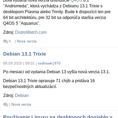
Bola vydaná nová verzia distribúcie
Q4OS
6.1
"Andromeda", ktorá vychádza z Debianu 13.1 Trixie s
desktopom Plasma alebo Trinity. Bude k dispozícii len pre
64 bit architektúru, pre 32 bit sa odporúča staršia verzia
Q4OS 5 "Aquarius".
Zdroj:
DistroWatch.com
|
Nová verzia
6
Debian 13.1 Trixie
08.09.2025 | 09:01
|
redhawk1975
Po mesiaci od vydania Debian 13 vyšla nová verzia 13.1.
Debian 13.1 Trixie opravuje 71 chýb a pridáva 16
bezpečnostných aktualizácií.
Zdroj:
Debian
|
Nová verzia
Používanie Linuxu na desktopoch dosiahlo v