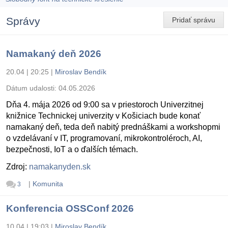
Správy
Pridať správu
Namakaný deň 2026
20.04 | 20:25
|
Miroslav Bendík
Dátum udalosti:
04.05.2026
Dňa 4. mája 2026 od 9:00 sa v priestoroch Univerzitnej
knižnice Technickej univerzity v Košiciach bude konať
namakaný deň, teda deň nabitý prednáškami a workshopmi
o vzdelávaní v IT, programovaní, mikrokontroléroch, AI,
bezpečnosti, IoT a o ďalších témach.
Zdroj:
namakanyden.sk
|
Komunita
3
Konferencia OSSConf 2026
10.04 | 19:03
|
Miroslav Bendík