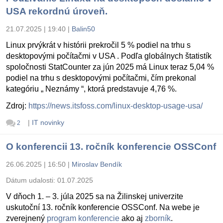
USA rekordnú úroveň.
21.07.2025 | 19:40
|
Balin50
Linux prvýkrát v histórii prekročil 5 % podiel na trhu s
desktopovými počítačmi v USA . Podľa globálnych štatistík
spoločnosti StatCounter za jún 2025 má Linux teraz 5,04 %
podiel na trhu s desktopovými počítačmi, čím prekonal
kategóriu „ Neznámy “, ktorá predstavuje 4,76 %.
Zdroj:
https://news.itsfoss.com/linux-desktop-usage-usa/
|
IT novinky
2
O konferencii 13. ročník konferencie OSSConf
26.06.2025 | 16:50
|
Miroslav Bendík
Dátum udalosti:
01.07.2025
V dňoch 1. – 3. júla 2025 sa na Žilinskej univerzite
uskutoční 13. ročník konferencie OSSConf. Na webe je
zverejnený
program konferencie
ako aj
zborník
.