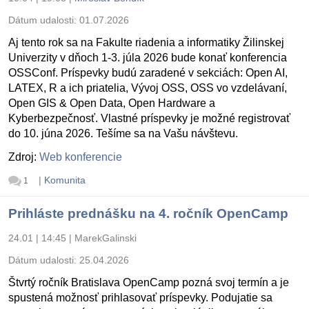
Dátum udalosti:
01.07.2026
Aj tento rok sa na Fakulte riadenia a informatiky Žilinskej
Univerzity v dňoch 1-3. júla 2026 bude konať konferencia
OSSConf. Príspevky budú zaradené v sekciách: Open AI,
LATEX, R a ich priatelia, Vývoj OSS, OSS vo vzdelávaní,
Open GIS & Open Data, Open Hardware a
Kyberbezpečnosť. Vlastné príspevky je možné registrovať
do 10. júna 2026. Tešíme sa na Vašu návštevu.
Zdroj:
Web konferencie
|
Komunita
1
Prihláste prednášku na 4. ročník OpenCamp
24.01 | 14:45
|
MarekGalinski
Dátum udalosti:
25.04.2026
Štvrtý ročník Bratislava OpenCamp pozná svoj termín a je
spustená možnosť prihlasovať príspevky. Podujatie sa