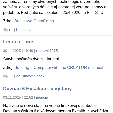
zameriava na témy otvorených technológii, otvoreného
softvéru, otvorených dát, ale aj otvorenej verejnej správy a
podobne. Podujatie sa uskutoční 25.4.2026 na FIIT STU.
Zdroj:
Bratislava OpenCamp
|
Komunita
1
Linus a Linus
30.11.2025 | 19:40
|
redhawk1975
Stavba počítača dvomi Linusmi
Zdroj:
Building a Computer with the CREATOR of Linux!
|
Zaujímavý článok
8
Devuan 6 Excalibur je vydaný
03.11.2025 | 22:52
|
menom
Na svete je nová stabilná verzia linuxovej distribúcie
Devuan s číslom 6 a kódovým menom Excalibur. Vychádza