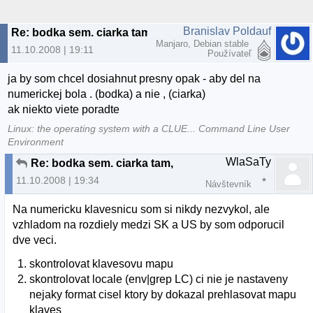
Branislav Poldauf
Re: bodka sem. ciarka tam,
Manjaro, Debian stable
11.10.2008 | 19:11
Používateľ
ja by som chcel dosiahnut presny opak - aby del na
numerickej bola . (bodka) a nie , (ciarka)
ak niekto viete poradte
Linux: the operating system with a CLUE... Command Line User
Environment
WlaSaTy
Re: bodka sem. ciarka tam,
11.10.2008 | 19:34
Návštevník
Na numericku klavesnicu som si nikdy nezvykol, ale
vzhladom na rozdiely medzi SK a US by som odporucil
dve veci.
skontrolovat klavesovu mapu
skontrolovat locale (env|grep LC) ci nie je nastaveny
nejaky format cisel ktory by dokazal prehlasovat mapu
klaves