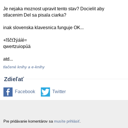
Je nejaka moznost upravit tento stav? Docielit aby
stlacenim Del sa pisala ciarka?
inak slovenska klavesnica funguje OK...
+ľščťžýáíé=
qwertzuiopúä
atd...
tlačené knihy a e-knihy
Zdieľať
Facebook
Twitter
Pre pridávanie komentárov sa
musíte prihlásiť
.