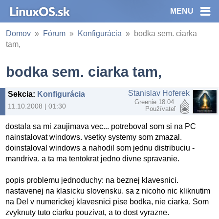
MENU
Domov
Fórum
Konfigurácia
bodka sem. ciarka
tam,
bodka sem. ciarka tam,
Stanislav Hoferek
Sekcia
:
Konfigurácia
Greenie 18.04
11.10.2008 | 01:30
Používateľ
dostala sa mi zaujimava vec... potreboval som si na PC
nainstalovat windows. vsetky systemy som zmazal.
doinstaloval windows a nahodil som jednu distribuciu -
mandriva. a ta ma tentokrat jedno divne spravanie.
popis problemu jednoduchy: na beznej klavesnici.
nastavenej na klasicku slovensku. sa z nicoho nic kliknutim
na Del v numerickej klavesnici pise bodka, nie ciarka. Som
zvyknuty tuto ciarku pouzivat, a to dost vyrazne.