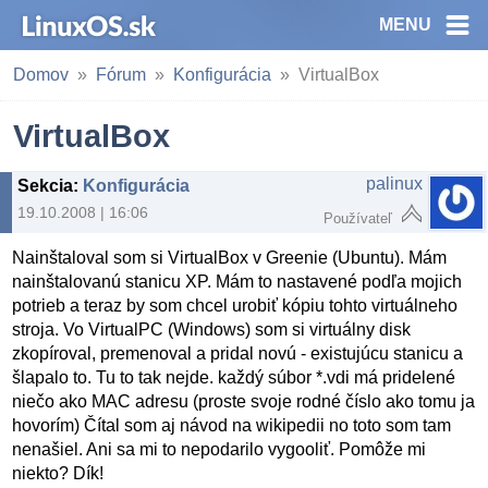
MENU
Domov
Fórum
Konfigurácia
VirtualBox
VirtualBox
palinux
Sekcia
:
Konfigurácia
19.10.2008 | 16:06
Používateľ
Nainštaloval som si VirtualBox v Greenie (Ubuntu). Mám
nainštalovanú stanicu XP. Mám to nastavené podľa mojich
potrieb a teraz by som chcel urobiť kópiu tohto virtuálneho
stroja. Vo VirtualPC (Windows) som si virtuálny disk
zkopíroval, premenoval a pridal novú - existujúcu stanicu a
šlapalo to. Tu to tak nejde. každý súbor *.vdi má pridelené
niečo ako MAC adresu (proste svoje rodné číslo ako tomu ja
hovorím) Čítal som aj návod na wikipedii no toto som tam
nenašiel. Ani sa mi to nepodarilo vygooliť. Pomôže mi
niekto? Dík!