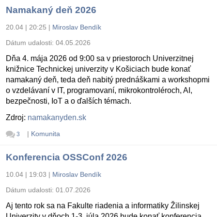
Namakaný deň 2026
20.04 | 20:25
|
Miroslav Bendík
Dátum udalosti:
04.05.2026
Dňa 4. mája 2026 od 9:00 sa v priestoroch Univerzitnej
knižnice Technickej univerzity v Košiciach bude konať
namakaný deň, teda deň nabitý prednáškami a workshopmi
o vzdelávaní v IT, programovaní, mikrokontroléroch, AI,
bezpečnosti, IoT a o ďalších témach.
Zdroj:
namakanyden.sk
|
Komunita
3
Konferencia OSSConf 2026
10.04 | 19:03
|
Miroslav Bendík
Dátum udalosti:
01.07.2026
Aj tento rok sa na Fakulte riadenia a informatiky Žilinskej
Univerzity v dňoch 1-3. júla 2026 bude konať konferencia