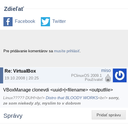
Zdieľať
Facebook
Twitter
Pre pridávanie komentárov sa
musíte prihlásiť
.
miso
Re: VirtualBox
PClinuxOS 2009.1
19.10.2008 | 20:25
Používateľ
VBoxManage clonevdi <uuid>|<filename> <outputfile>
Linux????? DUH!<br/>
Distro that BLOODY WORKS
<br/>
sorry,
ze som niekedy zly, myslim to v dobrom
Správy
Pridať správu