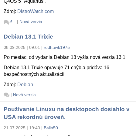
Q4OS 5 "Aquarius".
Zdroj:
DistroWatch.com
|
Nová verzia
6
Debian 13.1 Trixie
08.09.2025 | 09:01
|
redhawk1975
Po mesiaci od vydania Debian 13 vyšla nová verzia 13.1.
Debian 13.1 Trixie opravuje 71 chýb a pridáva 16
bezpečnostných aktualizácií.
Zdroj:
Debian
|
Nová verzia
Používanie Linuxu na desktopoch dosiahlo v
USA rekordnú úroveň.
21.07.2025 | 19:40
|
Balin50