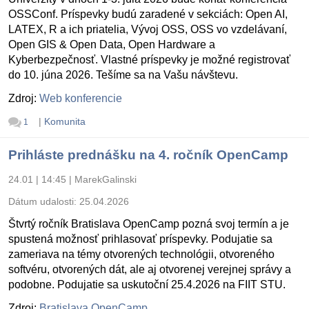
OSSConf. Príspevky budú zaradené v sekciách: Open AI,
LATEX, R a ich priatelia, Vývoj OSS, OSS vo vzdelávaní,
Open GIS & Open Data, Open Hardware a
Kyberbezpečnosť. Vlastné príspevky je možné registrovať
do 10. júna 2026. Tešíme sa na Vašu návštevu.
Zdroj:
Web konferencie
|
Komunita
1
Prihláste prednášku na 4. ročník OpenCamp
24.01 | 14:45
|
MarekGalinski
Dátum udalosti:
25.04.2026
Štvrtý ročník Bratislava OpenCamp pozná svoj termín a je
spustená možnosť prihlasovať príspevky. Podujatie sa
zameriava na témy otvorených technológii, otvoreného
softvéru, otvorených dát, ale aj otvorenej verejnej správy a
podobne. Podujatie sa uskutoční 25.4.2026 na FIIT STU.
Zdroj:
Bratislava OpenCamp