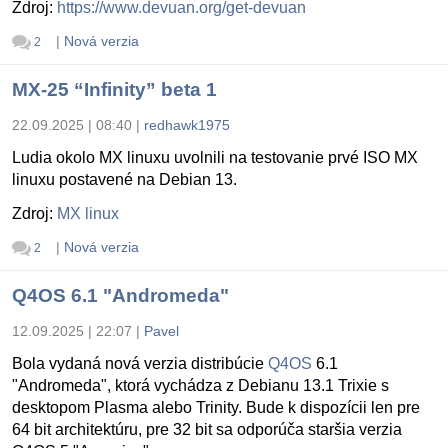
Zdroj:
https://www.devuan.org/get-devuan
|
Nová verzia
2
MX-25 “Infinity” beta 1
22.09.2025 | 08:40
|
redhawk1975
Ludia okolo MX linuxu uvolnili na testovanie prvé ISO MX
linuxu postavené na Debian 13.
Zdroj:
MX linux
|
Nová verzia
2
Q4OS 6.1 "Andromeda"
12.09.2025 | 22:07
|
Pavel
Bola vydaná nová verzia distribúcie
Q4OS
6.1
"Andromeda", ktorá vychádza z Debianu 13.1 Trixie s
desktopom Plasma alebo Trinity. Bude k dispozícii len pre
64 bit architektúru, pre 32 bit sa odporúča staršia verzia