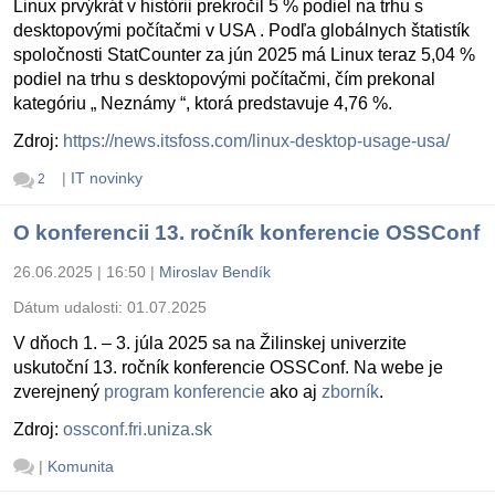
Linux prvýkrát v histórii prekročil 5 % podiel na trhu s
desktopovými počítačmi v USA . Podľa globálnych štatistík
spoločnosti StatCounter za jún 2025 má Linux teraz 5,04 %
podiel na trhu s desktopovými počítačmi, čím prekonal
kategóriu „ Neznámy “, ktorá predstavuje 4,76 %.
Zdroj:
https://news.itsfoss.com/linux-desktop-usage-usa/
|
IT novinky
2
O konferencii 13. ročník konferencie OSSConf
26.06.2025 | 16:50
|
Miroslav Bendík
Dátum udalosti:
01.07.2025
V dňoch 1. – 3. júla 2025 sa na Žilinskej univerzite
uskutoční 13. ročník konferencie OSSConf. Na webe je
zverejnený
program konferencie
ako aj
zborník
.
Zdroj:
ossconf.fri.uniza.sk
|
Komunita