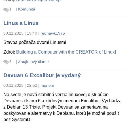
|
Komunita
1
Linus a Linus
30.11.2025 | 19:40
|
redhawk1975
Stavba počítača dvomi Linusmi
Zdroj:
Building a Computer with the CREATOR of Linux!
|
Zaujímavý článok
8
Devuan 6 Excalibur je vydaný
03.11.2025 | 22:52
|
menom
Na svete je nová stabilná verzia linuxovej distribúcie
Devuan s číslom 6 a kódovým menom Excalibur. Vychádza
z Debian 13 Trixie. Projekt Devuan sa zameriava na
poskytovanie alternatívy k Debianu, ktorú je možné použiť
bez SystemD.