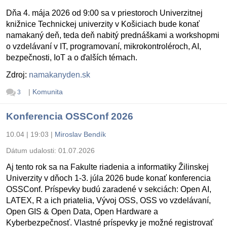
Dňa 4. mája 2026 od 9:00 sa v priestoroch Univerzitnej
knižnice Technickej univerzity v Košiciach bude konať
namakaný deň, teda deň nabitý prednáškami a workshopmi
o vzdelávaní v IT, programovaní, mikrokontroléroch, AI,
bezpečnosti, IoT a o ďalších témach.
Zdroj:
namakanyden.sk
|
Komunita
3
Konferencia OSSConf 2026
10.04 | 19:03
|
Miroslav Bendík
Dátum udalosti:
01.07.2026
Aj tento rok sa na Fakulte riadenia a informatiky Žilinskej
Univerzity v dňoch 1-3. júla 2026 bude konať konferencia
OSSConf. Príspevky budú zaradené v sekciách: Open AI,
LATEX, R a ich priatelia, Vývoj OSS, OSS vo vzdelávaní,
Open GIS & Open Data, Open Hardware a
Kyberbezpečnosť. Vlastné príspevky je možné registrovať