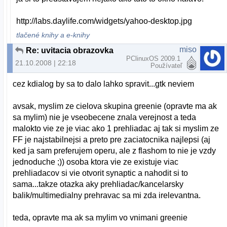
http://labs.daylife.com/widgets/yahoo-desktop.jpg
tlačené knihy a e-knihy
miso
Re: uvitacia obrazovka
PClinuxOS 2009.1
21.10.2008 | 22:18
Používateľ
cez kdialog by sa to dalo lahko spravit...gtk neviem
avsak, myslim ze cielova skupina greenie (opravte ma ak
sa mylim) nie je vseobecene znala verejnost a teda
malokto vie ze je viac ako 1 prehliadac aj tak si myslim ze
FF je najstabilnejsi a preto pre zaciatocnika najlepsi (aj
ked ja sam preferujem operu, ale z flashom to nie je vzdy
jednoduche ;)) osoba ktora vie ze existuje viac
prehliadacov si vie otvorit synaptic a nahodit si to
sama...takze otazka aky prehliadac/kancelarsky
balik/multimedialny prehravac sa mi zda irelevantna.
teda, opravte ma ak sa mylim vo vnimani greenie