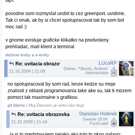
fajn.
povodne som rozmyslal urobit to cez greenport. uvidime.
Tak ci onak, ak by si chcel spolupracovat tak by som bol
moc rad :)
v gnome existuje graficke klikatko na predvoleny
prehliadac, mail klient a terminal
tlačené knihy a e-knihy
LUcoRP
Re: uvitacia obrazovka
Debian, *Ubuntu, Android
21.10.2008 | 21:09
Administrátor
no spolupracoval by som rad, lenze kedze su moje
znalosti z oblasti programovania take ake su, tak ti mozem
pomoct tak maximalne s grafikou
git blame
| Muj Desvorc je vetsi nez tvuj!
Stanislav Hoferek
Re: uvitacia obrazovka
Greenie 18.04
21.10.2008 | 21:44
Používateľ
ja si to predstavujem nejako ako tuto to okno nalavo: