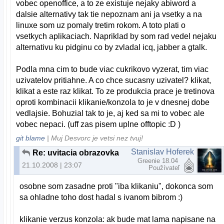
vobec openoffice, a to ze existuje nejaky abiword a
dalsie alternativy tak tie nepoznam ani ja vsetky a na
linuxe som uz pomaly tretim rokom. A toto plati o
vsetkych aplikaciach. Napriklad by som rad vedel nejaku
alternativu ku pidginu co by zvladal icq, jabber a gtalk.
Podla mna cim to bude viac cukrikovo vyzerat, tim viac
uzivatelov pritiahne. A co chce sucasny uzivatel? klikat,
klikat a este raz klikat. To ze produkcia prace je tretinova
oproti kombinacii klikanie/konzola to je v dnesnej dobe
vedlajsie. Bohuzial tak to je, aj ked sa mi to vobec ale
vobec nepaci. (uff zas pisem uplne offtopic :D )
git blame
| Muj Desvorc je vetsi nez tvuj!
Stanislav Hoferek
Re: uvitacia obrazovka
Greenie 18.04
21.10.2008 | 23:07
Používateľ
osobne som zasadne proti "iba klikaniu", dokonca som
sa ohladne toho dost hadal s ivanom bibrom :)
klikanie verzus konzola: ak bude mat lama napisane na