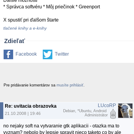
Ďalšie možnosti
* Správca softvéru * Môj priečinok * Greenport
X spustiť pri ďalšom štarte
tlačené knihy a e-knihy
Zdieľať
Facebook
Twitter
Pre pridávanie komentárov sa
musíte prihlásiť
.
LUcoRP
Re: uvitacia obrazovka
Debian, *Ubuntu, Android
21.10.2008 | 19:46
Administrátor
no nejaky soft na vytvaranie gtk aplikacii - otazka ma to
vyznam? nebolo by lepsie spravit nieco taketo co by ale