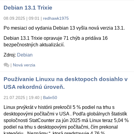
Debian 13.1 Trixie
08.09.2025 | 09:01
|
redhawk1975
Po mesiaci od vydania Debian 13 vyšla nová verzia 13.1.
Debian 13.1 Trixie opravuje 71 chýb a pridáva 16
bezpečnostných aktualizácií.
Zdroj:
Debian
|
Nová verzia
Používanie Linuxu na desktopoch dosiahlo v
USA rekordnú úroveň.
21.07.2025 | 19:40
|
Balin50
Linux prvýkrát v histórii prekročil 5 % podiel na trhu s
desktopovými počítačmi v USA . Podľa globálnych štatistík
spoločnosti StatCounter za jún 2025 má Linux teraz 5,04 %
podiel na trhu s desktopovými počítačmi, čím prekonal
kategóriu „ Neznámy “, ktorá predstavuje 4,76 %.