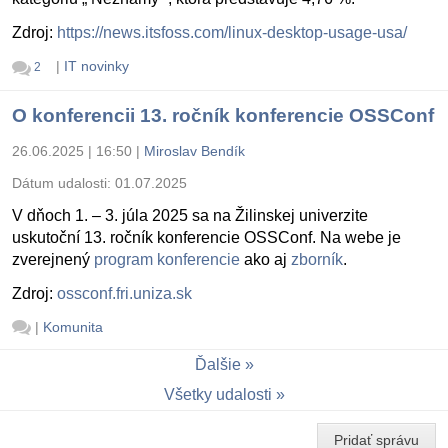
Zdroj:
https://news.itsfoss.com/linux-desktop-usage-usa/
|
IT novinky
2
O konferencii 13. ročník konferencie OSSConf
26.06.2025 | 16:50
|
Miroslav Bendík
Dátum udalosti:
01.07.2025
V dňoch 1. – 3. júla 2025 sa na Žilinskej univerzite
uskutoční 13. ročník konferencie OSSConf. Na webe je
zverejnený
program konferencie
ako aj
zborník
.
Zdroj:
ossconf.fri.uniza.sk
|
Komunita
Ďalšie
Všetky udalosti
Pridať správu