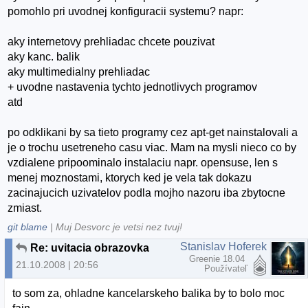
pomohlo pri uvodnej konfiguracii systemu? napr:
aky internetovy prehliadac chcete pouzivat
aky kanc. balik
aky multimedialny prehliadac
+ uvodne nastavenia tychto jednotlivych programov
atd
po odklikani by sa tieto programy cez apt-get nainstalovali a
je o trochu usetreneho casu viac. Mam na mysli nieco co by
vzdialene pripoominalo instalaciu napr. opensuse, len s
menej moznostami, ktorych ked je vela tak dokazu
zacinajucich uzivatelov podla mojho nazoru iba zbytocne
zmiast.
git blame
| Muj Desvorc je vetsi nez tvuj!
Stanislav Hoferek
Re: uvitacia obrazovka
Greenie 18.04
21.10.2008 | 20:56
Používateľ
to som za, ohladne kancelarskeho balika by to bolo moc