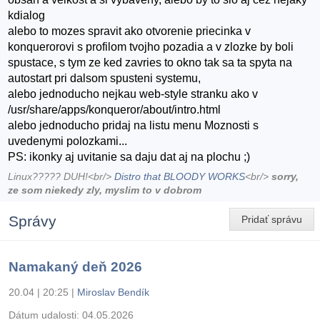
kdialog
alebo to mozes spravit ako otvorenie priecinka v
konquerorovi s profilom tvojho pozadia a v zlozke by boli
spustace, s tym ze ked zavries to okno tak sa ta spyta na
autostart pri dalsom spusteni systemu,
alebo jednoducho nejkau web-style stranku ako v
/usr/share/apps/konqueror/about/intro.html
alebo jednoducho pridaj na listu menu Moznosti s
uvedenymi polozkami...
PS: ikonky aj uvitanie sa daju dat aj na plochu ;)
Linux????? DUH!<br/>
Distro that BLOODY WORKS
<br/>
sorry,
ze som niekedy zly, myslim to v dobrom
Správy
Pridať správu
Namakaný deň 2026
20.04 | 20:25
|
Miroslav Bendík
Dátum udalosti:
04.05.2026