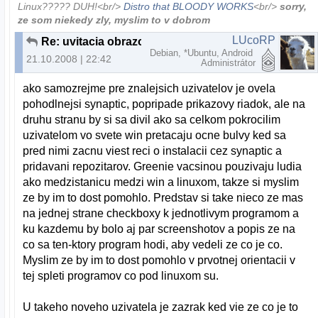
Linux????? DUH!<br/>
Distro that BLOODY WORKS
<br/>
sorry,
ze som niekedy zly, myslim to v dobrom
LUcoRP
Re: uvitacia obrazovka
Debian, *Ubuntu, Android
21.10.2008 | 22:42
Administrátor
ako samozrejme pre znalejsich uzivatelov je ovela
pohodlnejsi synaptic, popripade prikazovy riadok, ale na
druhu stranu by si sa divil ako sa celkom pokrocilim
uzivatelom vo svete win pretacaju ocne bulvy ked sa
pred nimi zacnu viest reci o instalacii cez synaptic a
pridavani repozitarov. Greenie vacsinou pouzivaju ludia
ako medzistanicu medzi win a linuxom, takze si myslim
ze by im to dost pomohlo. Predstav si take nieco ze mas
na jednej strane checkboxy k jednotlivym programom a
ku kazdemu by bolo aj par screenshotov a popis ze na
co sa ten-ktory program hodi, aby vedeli ze co je co.
Myslim ze by im to dost pomohlo v prvotnej orientacii v
tej spleti programov co pod linuxom su.
U takeho noveho uzivatela je zazrak ked vie ze co je to