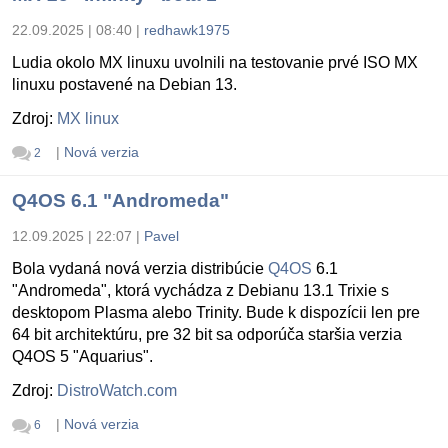
22.09.2025 | 08:40
|
redhawk1975
Ludia okolo MX linuxu uvolnili na testovanie prvé ISO MX
linuxu postavené na Debian 13.
Zdroj:
MX linux
|
Nová verzia
2
Q4OS 6.1 "Andromeda"
12.09.2025 | 22:07
|
Pavel
Bola vydaná nová verzia distribúcie
Q4OS
6.1
"Andromeda", ktorá vychádza z Debianu 13.1 Trixie s
desktopom Plasma alebo Trinity. Bude k dispozícii len pre
64 bit architektúru, pre 32 bit sa odporúča staršia verzia
Q4OS 5 "Aquarius".
Zdroj:
DistroWatch.com
|
Nová verzia
6