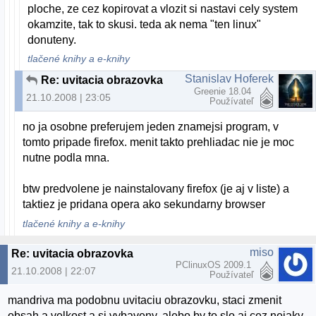
ploche, ze cez kopirovat a vlozit si nastavi cely system
okamzite, tak to skusi. teda ak nema "ten linux"
donuteny.
tlačené knihy a e-knihy
Stanislav Hoferek
Re: uvitacia obrazovka
Greenie 18.04
21.10.2008 | 23:05
Používateľ
no ja osobne preferujem jeden znamejsi program, v
tomto pripade firefox. menit takto prehliadac nie je moc
nutne podla mna.
btw predvolene je nainstalovany firefox (je aj v liste) a
taktiez je pridana opera ako sekundarny browser
tlačené knihy a e-knihy
miso
Re: uvitacia obrazovka
PClinuxOS 2009.1
21.10.2008 | 22:07
Používateľ
mandriva ma podobnu uvitaciu obrazovku, staci zmenit
obsah a velkost a si vybaveny, alebo by to slo aj cez nejaky