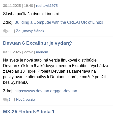
30.11.2025 | 19:40
|
redhawk1975
Stavba počítača dvomi Linusmi
Zdroj:
Building a Computer with the CREATOR of Linux!
|
Zaujímavý článok
8
Devuan 6 Excalibur je vydaný
03.11.2025 | 22:52
|
menom
Na svete je nová stabilná verzia linuxovej distribúcie
Devuan s číslom 6 a kódovým menom Excalibur. Vychádza
z Debian 13 Trixie. Projekt Devuan sa zameriava na
poskytovanie alternatívy k Debianu, ktorú je možné použiť
bez SystemD.
Zdroj:
https://www.devuan.org/get-devuan
|
Nová verzia
2
MX-25 “Infinity” beta 1