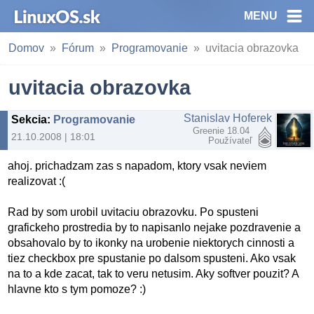
MENU
Domov
Fórum
Programovanie
uvitacia obrazovka
uvitacia obrazovka
Stanislav Hoferek
Sekcia
:
Programovanie
Greenie 18.04
21.10.2008 | 18:01
Používateľ
ahoj. prichadzam zas s napadom, ktory vsak neviem
realizovat :(
Rad by som urobil uvitaciu obrazovku. Po spusteni
grafickeho prostredia by to napisanlo nejake pozdravenie a
obsahovalo by to ikonky na urobenie niektorych cinnosti a
tiez checkbox pre spustanie po dalsom spusteni. Ako vsak
na to a kde zacat, tak to veru netusim. Aky softver pouzit? A
hlavne kto s tym pomoze? :)