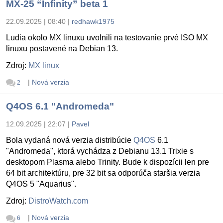
MX-25 “Infinity” beta 1
22.09.2025 | 08:40
|
redhawk1975
Ludia okolo MX linuxu uvolnili na testovanie prvé ISO MX
linuxu postavené na Debian 13.
Zdroj:
MX linux
|
Nová verzia
2
Q4OS 6.1 "Andromeda"
12.09.2025 | 22:07
|
Pavel
Bola vydaná nová verzia distribúcie
Q4OS
6.1
"Andromeda", ktorá vychádza z Debianu 13.1 Trixie s
desktopom Plasma alebo Trinity. Bude k dispozícii len pre
64 bit architektúru, pre 32 bit sa odporúča staršia verzia
Q4OS 5 "Aquarius".
Zdroj:
DistroWatch.com
|
Nová verzia
6