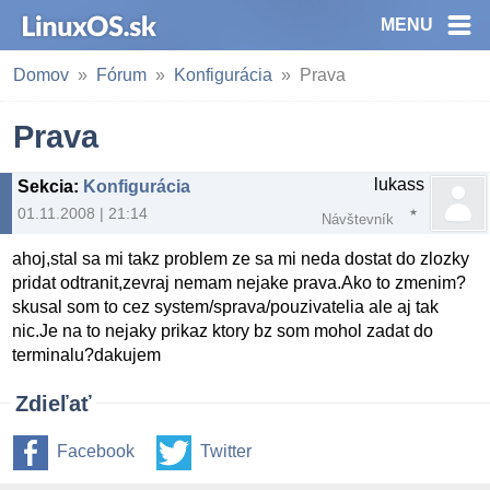
MENU
Domov
Fórum
Konfigurácia
Prava
Prava
lukass
Sekcia
:
Konfigurácia
01.11.2008 | 21:14
Návštevník
ahoj,stal sa mi takz problem ze sa mi neda dostat do zlozky
pridat odtranit,zevraj nemam nejake prava.Ako to zmenim?
skusal som to cez system/sprava/pouzivatelia ale aj tak
nic.Je na to nejaky prikaz ktory bz som mohol zadat do
terminalu?dakujem
Zdieľať
Facebook
Twitter