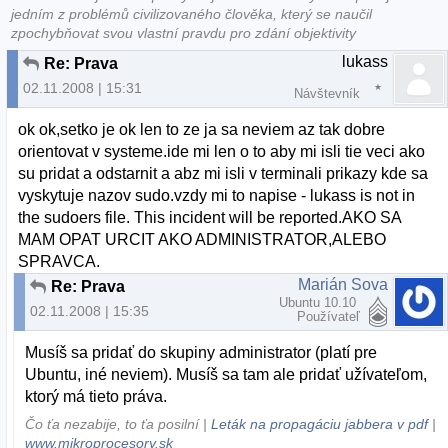
jedním z problémů civilizovaného člověka, který se naučil
zpochybňovat svou vlastní pravdu pro zdání objektivity
lukass
Re: Prava
02.11.2008 | 15:31
Návštevník
ok ok,setko je ok len to ze ja sa neviem az tak dobre
orientovat v systeme.ide mi len o to aby mi isli tie veci ako
su pridat a odstarnit a abz mi isli v terminali prikazy kde sa
vyskytuje nazov sudo.vzdy mi to napise - lukass is not in
the sudoers file. This incident will be reported.AKO SA
MAM OPAT URCIT AKO ADMINISTRATOR,ALEBO
SPRAVCA.
Marián Sova
Re: Prava
Ubuntu 10.10
02.11.2008 | 15:35
Používateľ
Musíš sa pridať do skupiny administrator (platí pre
Ubuntu, iné neviem). Musíš sa tam ale pridať užívateľom,
ktorý má tieto práva.
Čo ťa nezabije, to ťa posilní |
Leták na propagáciu jabbera v pdf
|
www.mikroprocesory.sk