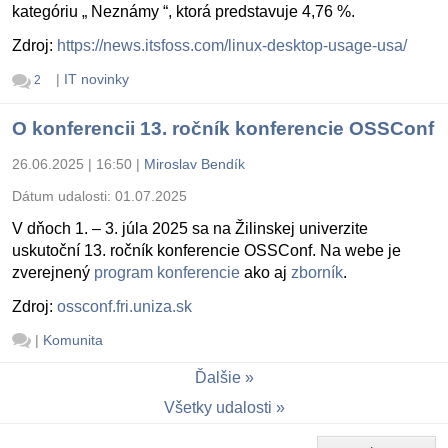
kategóriu „ Neznámy “, ktorá predstavuje 4,76 %.
Zdroj:
https://news.itsfoss.com/linux-desktop-usage-usa/
|
IT novinky
2
O konferencii 13. ročník konferencie OSSConf
26.06.2025 | 16:50
|
Miroslav Bendík
Dátum udalosti:
01.07.2025
V dňoch 1. – 3. júla 2025 sa na Žilinskej univerzite
uskutoční 13. ročník konferencie OSSConf. Na webe je
zverejnený
program konferencie
ako aj
zborník
.
Zdroj:
ossconf.fri.uniza.sk
|
Komunita
Ďalšie
Všetky udalosti