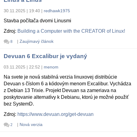
30.11.2025 | 19:40
|
redhawk1975
Stavba počítača dvomi Linusmi
Zdroj:
Building a Computer with the CREATOR of Linux!
|
Zaujímavý článok
8
Devuan 6 Excalibur je vydaný
03.11.2025 | 22:52
|
menom
Na svete je nová stabilná verzia linuxovej distribúcie
Devuan s číslom 6 a kódovým menom Excalibur. Vychádza
z Debian 13 Trixie. Projekt Devuan sa zameriava na
poskytovanie alternatívy k Debianu, ktorú je možné použiť
bez SystemD.
Zdroj:
https://www.devuan.org/get-devuan
|
Nová verzia
2