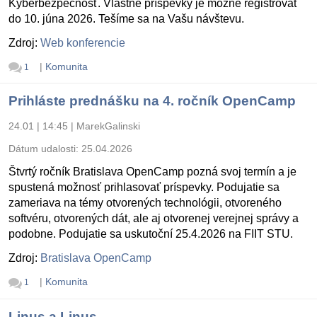
Kyberbezpečnosť. Vlastné príspevky je možné registrovať
do 10. júna 2026. Tešíme sa na Vašu návštevu.
Zdroj:
Web konferencie
|
Komunita
1
Prihláste prednášku na 4. ročník OpenCamp
24.01 | 14:45
|
MarekGalinski
Dátum udalosti:
25.04.2026
Štvrtý ročník Bratislava OpenCamp pozná svoj termín a je
spustená možnosť prihlasovať príspevky. Podujatie sa
zameriava na témy otvorených technológii, otvoreného
softvéru, otvorených dát, ale aj otvorenej verejnej správy a
podobne. Podujatie sa uskutoční 25.4.2026 na FIIT STU.
Zdroj:
Bratislava OpenCamp
|
Komunita
1
Linus a Linus