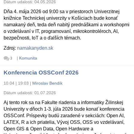
Dátum udalosti:
04.05.2026
Dňa 4. mája 2026 od 9:00 sa v priestoroch Univerzitnej
knižnice Technickej univerzity v Košiciach bude konať
namakaný deň, teda deň nabitý prednáškami a workshopmi
o vzdelávaní v IT, programovaní, mikrokontroléroch, AI,
bezpečnosti, IoT a o ďalších témach.
Zdroj:
namakanyden.sk
|
Komunita
3
Konferencia OSSConf 2026
10.04 | 19:03
|
Miroslav Bendík
Dátum udalosti:
01.07.2026
Aj tento rok sa na Fakulte riadenia a informatiky Žilinskej
Univerzity v dňoch 1-3. júla 2026 bude konať konferencia
OSSConf. Príspevky budú zaradené v sekciách: Open AI,
LATEX, R a ich priatelia, Vývoj OSS, OSS vo vzdelávaní,
Open GIS & Open Data, Open Hardware a