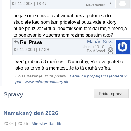
02.11.2008 | 16:47
Návštevník
no ja som si instaloval virtual box a potom sa to
stalo,ale ked som tam prideloval puuzivatela ktory
bude pouzivat virtual box tak som tam dal moje meno,a
to bootovanie v zachranom rezime spustim ako?
Marián Sova
Re: Prava
Ubuntu 10.10
02.11.2008 | 17:39
Používateľ
Veď grub má 3 možnosti: Normálny, Recovery alebo
ako sa to volá a memtest. Je to tá druhá voľba.
Čo ťa nezabije, to ťa posilní |
Leták na propagáciu jabbera v
pdf
|
www.mikroprocesory.sk
Správy
Pridať správu
Namakaný deň 2026
20.04 | 20:25
|
Miroslav Bendík