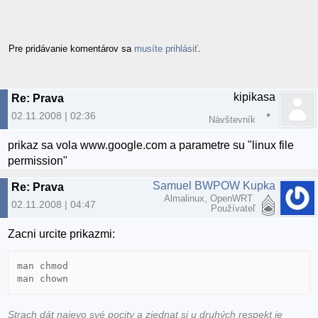
Pre pridávanie komentárov sa
musíte prihlásiť
.
kipikasa
Re: Prava
02.11.2008 | 02:36
Návštevník
prikaz sa vola www.google.com a parametre su "linux file
permission"
Samuel BWPOW Kupka
Re: Prava
Almalinux, OpenWRT
02.11.2008 | 04:47
Používateľ
Zacni urcite prikazmi:
man chmod

man chown
Strach dát najevo své pocity a zjednat si u druhých respekt je