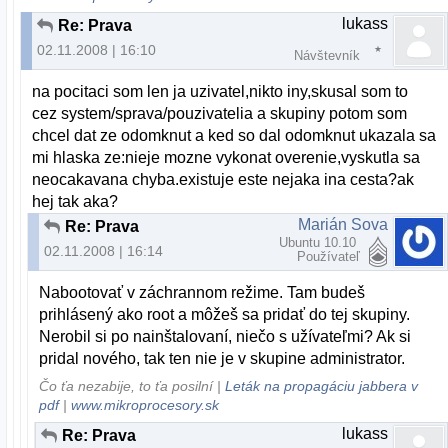
lukass
Re: Prava
02.11.2008 | 16:10
Návštevník
na pocitaci som len ja uzivatel,nikto iny,skusal som to
cez system/sprava/pouzivatelia a skupiny potom som
chcel dat ze odomknut a ked so dal odomknut ukazala sa
mi hlaska ze:nieje mozne vykonat overenie,vyskutla sa
neocakavana chyba.existuje este nejaka ina cesta?ak
hej tak aka?
Marián Sova
Re: Prava
Ubuntu 10.10
02.11.2008 | 16:14
Používateľ
Nabootovať v záchrannom režime. Tam budeš
prihlásený ako root a môžeš sa pridať do tej skupiny.
Nerobil si po nainštalovaní, niečo s užívateľmi? Ak si
pridal nového, tak ten nie je v skupine administrator.
Čo ťa nezabije, to ťa posilní |
Leták na propagáciu jabbera v
pdf
|
www.mikroprocesory.sk
lukass
Re: Prava