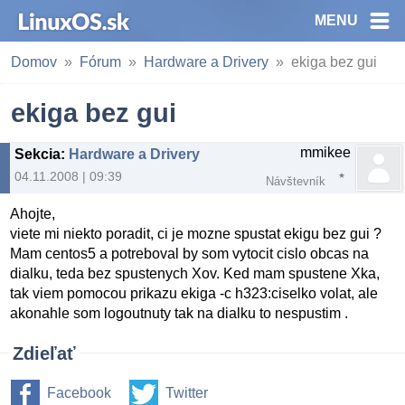
MENU
Domov
Fórum
Hardware a Drivery
ekiga bez gui
ekiga bez gui
mmikee
Sekcia
:
Hardware a Drivery
04.11.2008 | 09:39
Návštevník
Ahojte,
viete mi niekto poradit, ci je mozne spustat ekigu bez gui ?
Mam centos5 a potreboval by som vytocit cislo obcas na
dialku, teda bez spustenych Xov. Ked mam spustene Xka,
tak viem pomocou prikazu ekiga -c h323:ciselko volat, ale
akonahle som logoutnuty tak na dialku to nespustim .
Zdieľať
Facebook
Twitter