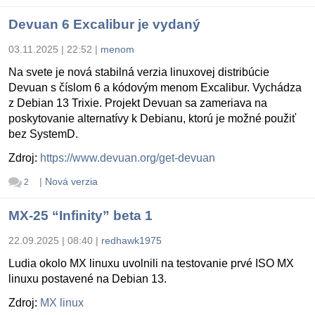
Devuan 6 Excalibur je vydaný
03.11.2025 | 22:52
|
menom
Na svete je nová stabilná verzia linuxovej distribúcie
Devuan s číslom 6 a kódovým menom Excalibur. Vychádza
z Debian 13 Trixie. Projekt Devuan sa zameriava na
poskytovanie alternatívy k Debianu, ktorú je možné použiť
bez SystemD.
Zdroj:
https://www.devuan.org/get-devuan
|
Nová verzia
2
MX-25 “Infinity” beta 1
22.09.2025 | 08:40
|
redhawk1975
Ludia okolo MX linuxu uvolnili na testovanie prvé ISO MX
linuxu postavené na Debian 13.
Zdroj:
MX linux