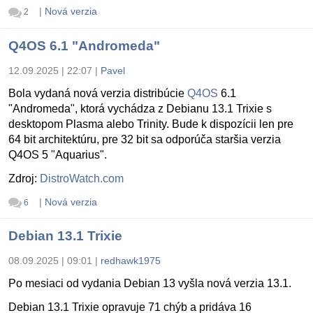
|
Nová verzia
2
Q4OS 6.1 "Andromeda"
12.09.2025 | 22:07
|
Pavel
Bola vydaná nová verzia distribúcie
Q4OS
6.1
"Andromeda", ktorá vychádza z Debianu 13.1 Trixie s
desktopom Plasma alebo Trinity. Bude k dispozícii len pre
64 bit architektúru, pre 32 bit sa odporúča staršia verzia
Q4OS 5 "Aquarius".
Zdroj:
DistroWatch.com
|
Nová verzia
6
Debian 13.1 Trixie
08.09.2025 | 09:01
|
redhawk1975
Po mesiaci od vydania Debian 13 vyšla nová verzia 13.1.
Debian 13.1 Trixie opravuje 71 chýb a pridáva 16