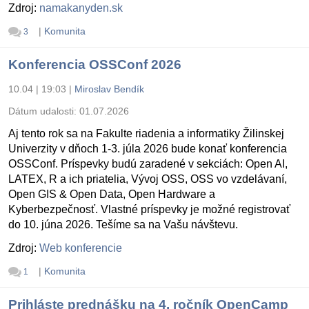
Zdroj:
namakanyden.sk
|
Komunita
3
Konferencia OSSConf 2026
10.04 | 19:03
|
Miroslav Bendík
Dátum udalosti:
01.07.2026
Aj tento rok sa na Fakulte riadenia a informatiky Žilinskej
Univerzity v dňoch 1-3. júla 2026 bude konať konferencia
OSSConf. Príspevky budú zaradené v sekciách: Open AI,
LATEX, R a ich priatelia, Vývoj OSS, OSS vo vzdelávaní,
Open GIS & Open Data, Open Hardware a
Kyberbezpečnosť. Vlastné príspevky je možné registrovať
do 10. júna 2026. Tešíme sa na Vašu návštevu.
Zdroj:
Web konferencie
|
Komunita
1
Prihláste prednášku na 4. ročník OpenCamp