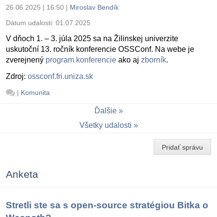
26.06.2025 | 16:50
|
Miroslav Bendík
Dátum udalosti:
01.07.2025
V dňoch 1. – 3. júla 2025 sa na Žilinskej univerzite
uskutoční 13. ročník konferencie OSSConf. Na webe je
zverejnený
program konferencie
ako aj
zborník
.
Zdroj:
ossconf.fri.uniza.sk
|
Komunita
Ďalšie
Všetky udalosti
Pridať správu
Anketa
Stretli ste sa s open-source stratégiou Bitka o