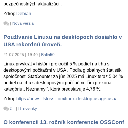
bezpečnostných aktualizácií.
Zdroj:
Debian
|
Nová verzia
Používanie Linuxu na desktopoch dosiahlo v
USA rekordnú úroveň.
21.07.2025 | 19:40
|
Balin50
Linux prvýkrát v histórii prekročil 5 % podiel na trhu s
desktopovými počítačmi v USA . Podľa globálnych štatistík
spoločnosti StatCounter za jún 2025 má Linux teraz 5,04 %
podiel na trhu s desktopovými počítačmi, čím prekonal
kategóriu „ Neznámy “, ktorá predstavuje 4,76 %.
Zdroj:
https://news.itsfoss.com/linux-desktop-usage-usa/
|
IT novinky
2
O konferencii 13. ročník konferencie OSSConf