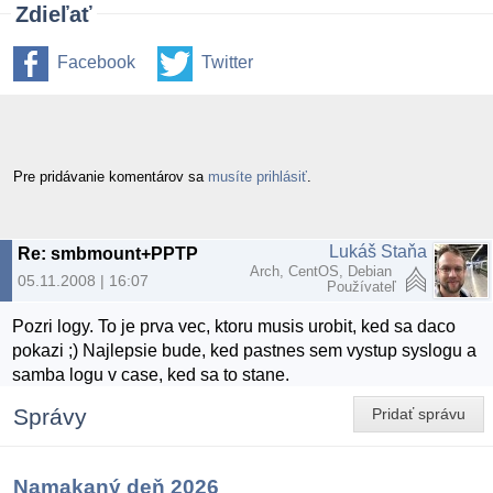
Zdieľať
Facebook
Twitter
Pre pridávanie komentárov sa
musíte prihlásiť
.
Lukáš Staňa
Re: smbmount+PPTP
Arch, CentOS, Debian
05.11.2008 | 16:07
Používateľ
Pozri logy. To je prva vec, ktoru musis urobit, ked sa daco
pokazi ;) Najlepsie bude, ked pastnes sem vystup syslogu a
samba logu v case, ked sa to stane.
Správy
Pridať správu
Namakaný deň 2026