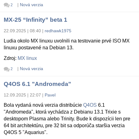
|
Nová verzia
2
MX-25 “Infinity” beta 1
22.09.2025 | 08:40
|
redhawk1975
Ludia okolo MX linuxu uvolnili na testovanie prvé ISO MX
linuxu postavené na Debian 13.
Zdroj:
MX linux
|
Nová verzia
2
Q4OS 6.1 "Andromeda"
12.09.2025 | 22:07
|
Pavel
Bola vydaná nová verzia distribúcie
Q4OS
6.1
"Andromeda", ktorá vychádza z Debianu 13.1 Trixie s
desktopom Plasma alebo Trinity. Bude k dispozícii len pre
64 bit architektúru, pre 32 bit sa odporúča staršia verzia
Q4OS 5 "Aquarius".