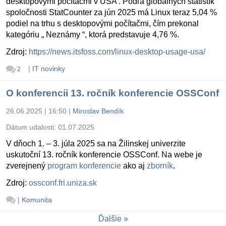
desktopovými počítačmi v USA . Podľa globálnych štatistík
spoločnosti StatCounter za jún 2025 má Linux teraz 5,04 %
podiel na trhu s desktopovými počítačmi, čím prekonal
kategóriu „ Neznámy “, ktorá predstavuje 4,76 %.
Zdroj:
https://news.itsfoss.com/linux-desktop-usage-usa/
|
IT novinky
2
O konferencii 13. ročník konferencie OSSConf
26.06.2025 | 16:50
|
Miroslav Bendík
Dátum udalosti:
01.07.2025
V dňoch 1. – 3. júla 2025 sa na Žilinskej univerzite
uskutoční 13. ročník konferencie OSSConf. Na webe je
zverejnený
program konferencie
ako aj
zborník
.
Zdroj:
ossconf.fri.uniza.sk
|
Komunita
Ďalšie