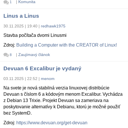
|
Komunita
1
Linus a Linus
30.11.2025 | 19:40
|
redhawk1975
Stavba počítača dvomi Linusmi
Zdroj:
Building a Computer with the CREATOR of Linux!
|
Zaujímavý článok
8
Devuan 6 Excalibur je vydaný
03.11.2025 | 22:52
|
menom
Na svete je nová stabilná verzia linuxovej distribúcie
Devuan s číslom 6 a kódovým menom Excalibur. Vychádza
z Debian 13 Trixie. Projekt Devuan sa zameriava na
poskytovanie alternatívy k Debianu, ktorú je možné použiť
bez SystemD.
Zdroj:
https://www.devuan.org/get-devuan