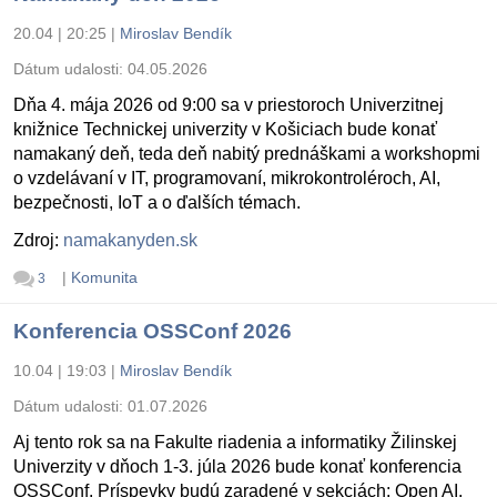
20.04 | 20:25
|
Miroslav Bendík
Dátum udalosti:
04.05.2026
Dňa 4. mája 2026 od 9:00 sa v priestoroch Univerzitnej
knižnice Technickej univerzity v Košiciach bude konať
namakaný deň, teda deň nabitý prednáškami a workshopmi
o vzdelávaní v IT, programovaní, mikrokontroléroch, AI,
bezpečnosti, IoT a o ďalších témach.
Zdroj:
namakanyden.sk
|
Komunita
3
Konferencia OSSConf 2026
10.04 | 19:03
|
Miroslav Bendík
Dátum udalosti:
01.07.2026
Aj tento rok sa na Fakulte riadenia a informatiky Žilinskej
Univerzity v dňoch 1-3. júla 2026 bude konať konferencia
OSSConf. Príspevky budú zaradené v sekciách: Open AI,