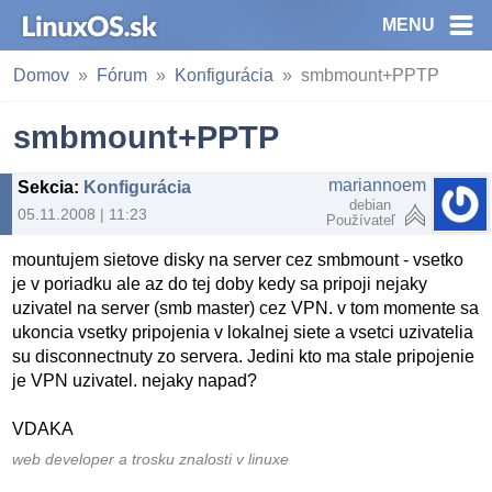
MENU
Domov
Fórum
Konfigurácia
smbmount+PPTP
smbmount+PPTP
mariannoem
Sekcia
:
Konfigurácia
debian
05.11.2008 | 11:23
Používateľ
mountujem sietove disky na server cez smbmount - vsetko
je v poriadku ale az do tej doby kedy sa pripoji nejaky
uzivatel na server (smb master) cez VPN. v tom momente sa
ukoncia vsetky pripojenia v lokalnej siete a vsetci uzivatelia
su disconnectnuty zo servera. Jedini kto ma stale pripojenie
je VPN uzivatel. nejaky napad?
VDAKA
web developer a trosku znalosti v linuxe