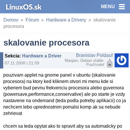
MENU
Domov
Fórum
Hardware a Drivery
skalovanie
procesora
skalovanie procesora
Branislav Poldauf
Sekcia
:
Hardware a Drivery
Manjaro, Debian stable
07.11.2008 | 21:59
Používateľ
pouzivam applet na gnome panel v ubuntu (skalovanie
procesora) na ktory ked kliknem otvori mi menu kde si
vyberiem bud pevnu frekvenciu procesora alebo guvernora
(powersave,performance,conservative) ale po starte je vzdy
nastavene na ondemand (teda podla potreby aplikacii) co ja
nechcem lebo uprednostnim pomalsi komp ak sa nebude
zehrievat
chcem sa teda opytat ako to spravit aby sa automaticky po