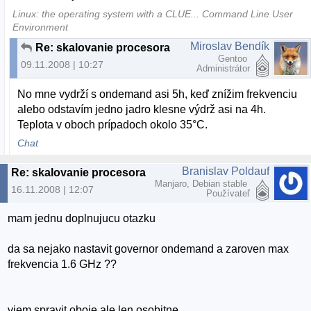
Linux: the operating system with a CLUE... Command Line User
Environment
Miroslav Bendík
Re: skalovanie procesora
Gentoo
09.11.2008 | 10:27
Administrátor
No mne vydrží s ondemand asi 5h, keď znížim frekvenciu
alebo odstavím jedno jadro klesne výdrž asi na 4h.
Teplota v oboch prípadoch okolo 35°C.
Chat
Branislav Poldauf
Re: skalovanie procesora
Manjaro, Debian stable
16.11.2008 | 12:07
Používateľ
mam jednu doplnujucu otazku
da sa nejako nastavit governor ondemand a zaroven max
frekvencia 1.6 GHz ??
viem spravit oboje ale len osobitne