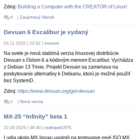
Zdroj:
Building a Computer with the CREATOR of Linux!
|
Zaujímavý článok
8
Devuan 6 Excalibur je vydaný
03.11.2025 | 22:52
|
menom
Na svete je nová stabilná verzia linuxovej distribúcie
Devuan s číslom 6 a kódovým menom Excalibur. Vychádza
z Debian 13 Trixie. Projekt Devuan sa zameriava na
poskytovanie alternatívy k Debianu, ktorú je možné použiť
bez SystemD.
Zdroj:
https://www.devuan.org/get-devuan
|
Nová verzia
2
MX-25 “Infinity” beta 1
22.09.2025 | 08:40
|
redhawk1975
Ludia okolo MX linuxu uvolnili na testovanie prvé ISO MX