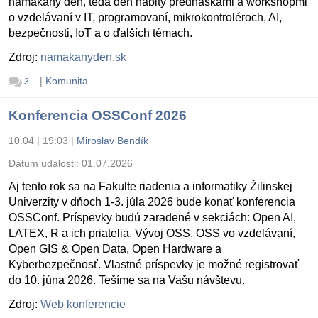
namakaný deň, teda deň nabitý prednáškami a workshopmi
o vzdelávaní v IT, programovaní, mikrokontroléroch, AI,
bezpečnosti, IoT a o ďalších témach.
Zdroj:
namakanyden.sk
|
Komunita
3
Konferencia OSSConf 2026
10.04 | 19:03
|
Miroslav Bendík
Dátum udalosti:
01.07.2026
Aj tento rok sa na Fakulte riadenia a informatiky Žilinskej
Univerzity v dňoch 1-3. júla 2026 bude konať konferencia
OSSConf. Príspevky budú zaradené v sekciách: Open AI,
LATEX, R a ich priatelia, Vývoj OSS, OSS vo vzdelávaní,
Open GIS & Open Data, Open Hardware a
Kyberbezpečnosť. Vlastné príspevky je možné registrovať
do 10. júna 2026. Tešíme sa na Vašu návštevu.
Zdroj:
Web konferencie