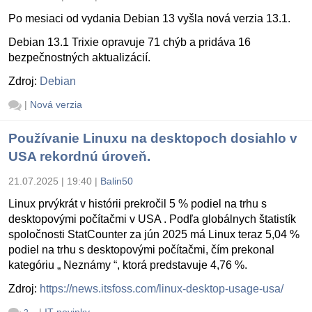
Po mesiaci od vydania Debian 13 vyšla nová verzia 13.1.
Debian 13.1 Trixie opravuje 71 chýb a pridáva 16
bezpečnostných aktualizácií.
Zdroj:
Debian
|
Nová verzia
Používanie Linuxu na desktopoch dosiahlo v
USA rekordnú úroveň.
21.07.2025 | 19:40
|
Balin50
Linux prvýkrát v histórii prekročil 5 % podiel na trhu s
desktopovými počítačmi v USA . Podľa globálnych štatistík
spoločnosti StatCounter za jún 2025 má Linux teraz 5,04 %
podiel na trhu s desktopovými počítačmi, čím prekonal
kategóriu „ Neznámy “, ktorá predstavuje 4,76 %.
Zdroj:
https://news.itsfoss.com/linux-desktop-usage-usa/
|
IT novinky