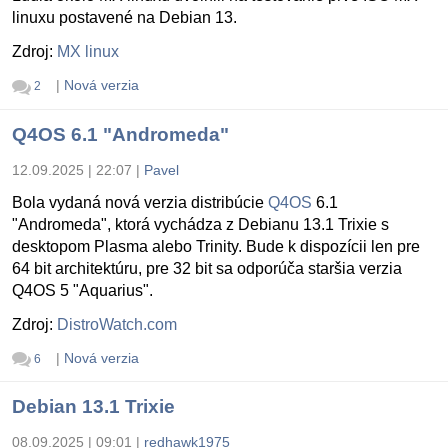
linuxu postavené na Debian 13.
Zdroj:
MX linux
|
Nová verzia
2
Q4OS 6.1 "Andromeda"
12.09.2025 | 22:07
|
Pavel
Bola vydaná nová verzia distribúcie
Q4OS
6.1
"Andromeda", ktorá vychádza z Debianu 13.1 Trixie s
desktopom Plasma alebo Trinity. Bude k dispozícii len pre
64 bit architektúru, pre 32 bit sa odporúča staršia verzia
Q4OS 5 "Aquarius".
Zdroj:
DistroWatch.com
|
Nová verzia
6
Debian 13.1 Trixie
08.09.2025 | 09:01
|
redhawk1975