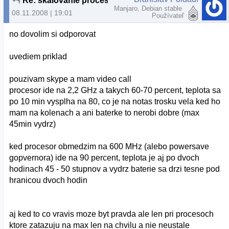
Re: skalovanie procesora
Manjaro, Debian stable
08.11.2008 | 19:01
Používateľ
no dovolim si odporovat
uvediem priklad
pouzivam skype a mam video call
procesor ide na 2,2 GHz a takych 60-70 percent, teplota sa
po 10 min vysplha na 80, co je na notas trosku vela ked ho
mam na kolenach a ani baterke to nerobi dobre (max
45min vydrz)
ked procesor obmedzim na 600 MHz (alebo powersave
gopvernora) ide na 90 percent, teplota je aj po dvoch
hodinach 45 - 50 stupnov a vydrz baterie sa drzi tesne pod
hranicou dvoch hodin
aj ked to co vravis moze byt pravda ale len pri procesoch
ktore zatazuju na max len na chvilu a nie neustale