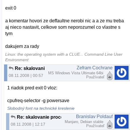
exit 0
a komentar hovori ze deffaultne nerobi nic a a ze mu treba
aj nieco nastavit, celkove som neporozumel co vlastne s
tym
dakujem za rady
Linux: the operating system with a CLUE... Command Line User
Environment
Zefram Cochrane
Re: skalovanie procesora
MS Windows Vista Ultimate 64bi
08.11.2008 | 00:57
Používateľ
1 riadok pred exit 0 vloz:
cpufreq-selector -g powersave
Slobodný font na technické kreslenie
Branislav Poldauf
Re: skalovanie procesora
Manjaro, Debian stable
08.11.2008 | 12:17
Používateľ