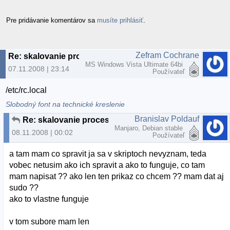
Pre pridávanie komentárov sa
musíte prihlásiť
.
Zefram Cochrane
Re: skalovanie procesora
MS Windows Vista Ultimate 64bi
07.11.2008 | 23:14
Používateľ
/etc/rc.local
Slobodný font na technické kreslenie
Branislav Poldauf
Re: skalovanie procesora
Manjaro, Debian stable
08.11.2008 | 00:02
Používateľ
a tam mam co spravit ja sa v skriptoch nevyznam, teda
vobec netusim ako ich spravit a ako to funguje, co tam
mam napisat ?? ako len ten prikaz co chcem ?? mam dat aj
sudo ??
ako to vlastne funguje
v tom subore mam len