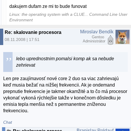
dakujem dufam ze mi to bude funovat
Linux: the operating system with a CLUE... Command Line User
Environment
Miroslav Bendík
Re: skalovanie procesora
Gentoo
08.11.2008 | 17:51
Administrátor
lebo uprednostnim pomalsi komp ak sa nebude
zehrievat
Len pre zaujímavosť nové core 2 duo sa viac zahrievajú
keď musia bežať na nižšej frekvencii. Ak je ondemand
prepnutie frekvencie je takmer okamžité a to čo má procesor
vykonať vykoná rýchlejšie takže v konečnom dôsledku je
emisia tepla menšia než s permanentne zníženou
frekvenciou.
Chat
Branislav Poldauf