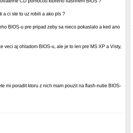
otovatelne CD pomocou ktoreho flashnem BIOS ?
 ci ste to uz robili a ako pls ?
sieho BIOS-u pre pripad zeby sa nieco pokaslalo a ked ano
e veci aj ohladom BIOS-u, ale je to len pre MS XP a Visty,
ete mi poradit ktoru z nich mam pouzit na flash-nutie BIOS-