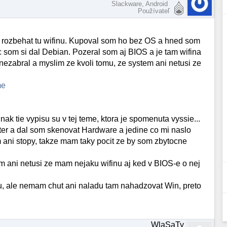
Slackware, Android
Používateľ
 rozbehat tu wifinu. Kupoval som ho bez OS a hned som
som si dal Debian. Pozeral som aj BIOS a je tam wifina
ezabral a myslim ze kvoli tomu, ze system ani netusi ze
me
nak tie vypisu su v tej teme, ktora je spomenuta vyssie...
nter a dal som skenovat Hardware a jedine co mi naslo
ani stopy, takze mam taky pocit ze by som zbytocne
m ani netusi ze mam nejaku wifinu aj ked v BIOS-e o nej
nu, ale nemam chut ani naladu tam nahadzovat Win, preto
WlaSaTy