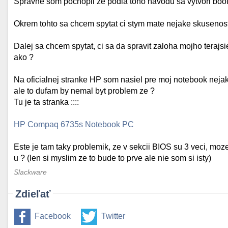
Spravne som pochopil ze podla toho navodu sa vytvori bo
Okrem tohto sa chcem spytat ci stym mate nejake skusenosti a
Dalej sa chcem spytat, ci sa da spravit zaloha mojho teraj
ako ?
Na oficialnej stranke HP som nasiel pre moj notebook nejak
ale to dufam by nemal byt problem ze ?
Tu je ta stranka ::::
HP Compaq 6735s Notebook PC
Este je tam taky problemik, ze v sekcii BIOS su 3 veci, moz
u ? (len si myslim ze to bude to prve ale nie som si isty)
Slackware
Zdieľať
Facebook
Twitter