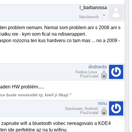
l_barbarossa
Návštevník
aden problem nemam. Nemal som problem ani s 2008 ani s
iatku nie - kym som fical na ndiswrapperi.
aspon rozozna ten kus hardveru co tam mas ... no a 2009 -
dodoedo
Fedora Linux
Používateľ
iaden HW problém.....
 bude nenávidět ty, kteří ji říkají."
ninu
Slackware, Android
Používateľ
a zapnutie wifi a bluetooth vobec nereagovalo a KDE4
ten ide perfektne az na tu wifinu.