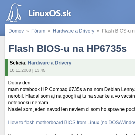
Domov
Fórum
Hardware a Drivery
Flash BIOS-u 
Flash BIOS-u na HP6735s
Sekcia
:
Hardware a Drivery
10.11.2008 | 13:45
Dobry den,
mam notebook HP Compaq 6735s a na nom Debian Lenny. Po
nerobil. Hladal som aj na googli aj tu na stranke a vo vacsi
notebooku nemam.
Nasiel som jeden navod len neviem ci som ho spravne pochopi
How to flash motherboard BIOS from Linux (no DOS/Window