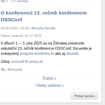
|
IT novinky
2
O konferencii 13. ročník konferencie
OSSConf
26.06.2025 | 16:50
|
Miroslav Bendík
Dátum udalosti:
01.07.2025
V dňoch 1. – 3. júla 2025 sa na Žilinskej univerzite
uskutoční 13. ročník konferencie OSSConf. Na webe je
zverejnený
program konferencie
ako aj
zborník
.
Zdroj:
ossconf.fri.uniza.sk
|
Komunita
Ďalšie
Všetky udalosti
Pridať správu