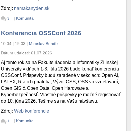
Zdroj:
namakanyden.sk
|
Komunita
3
Konferencia OSSConf 2026
10.04 | 19:03
|
Miroslav Bendík
Dátum udalosti:
01.07.2026
Aj tento rok sa na Fakulte riadenia a informatiky Žilinskej
Univerzity v dňoch 1-3. júla 2026 bude konať konferencia
OSSConf. Príspevky budú zaradené v sekciách: Open AI,
LATEX, R a ich priatelia, Vývoj OSS, OSS vo vzdelávaní,
Open GIS & Open Data, Open Hardware a
Kyberbezpečnosť. Vlastné príspevky je možné registrovať
do 10. júna 2026. Tešíme sa na Vašu návštevu.
Zdroj:
Web konferencie
|
Komunita
1