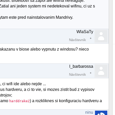
skusil. Bluetooth sa zapol ale wifina nereaguje.
tial ani jeden system mi nedetekoval wifinu, ci uz s
tam este pred nainstalovanim Mandrivy.
WlaSaTy
Návštevník
zakazanu v biose alebo vypnutu z windosu? nieco
l_barbarossa
Návštevník
ci wifi ide alebo nejde ...
s hardveru, a ci to vie, si mozes zistit bud z vypisov
trojov;
priamo
) a rozkliknes si konfiguraciu hardveru a
harddrake2
ninu