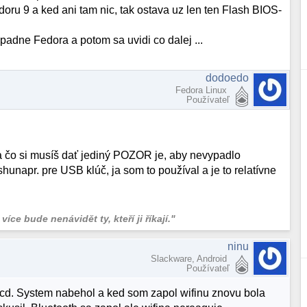
u 9 a ked ani tam nic, tak ostava uz len ten Flash BIOS-
adne Fedora a potom sa uvidi co dalej ...
dodoedo
Fedora Linux
Používateľ
 čo si musíš dať jediný POZOR je, aby nevypadlo
hunapr. pre USB klúč, ja som to používal a je to relatívne
íce bude nenávidět ty, kteří ji říkají."
ninu
Slackware, Android
Používateľ
cd. System nabehol a ked som zapol wifinu znovu bola