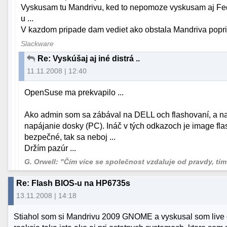
Vyskusam tu Mandrivu, ked to nepomoze vyskusam aj Fedor
u ...
V kazdom pripade dam vediet ako obstala Mandriva poprip
Slackware
Re: Vyskúšaj aj iné distrá ..
11.11.2008 | 12:40
OpenSuse ma prekvapilo ...
Ako admin som sa zábával na DELL och flashovaní, a na
napájanie dosky (PC). Ináč v tých odkazoch je image flas
bezpečné, tak sa neboj ...
Držím pazúr ...
G. Orwell: "Čím více se společnost vzdaluje od pravdy, tím v
Re: Flash BIOS-u na HP6735s
13.11.2008 | 14:18
Stiahol som si Mandrivu 2009 GNOME a vyskusal som live 