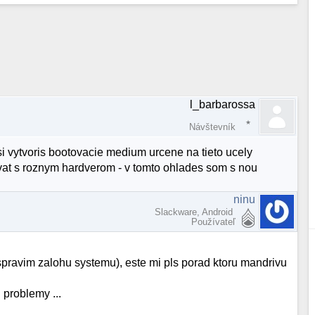
l_barbarossa
Návštevník
si vytvoris bootovacie medium urcene na tieto ucely
covat s roznym hardverom - v tomto ohlades som s nou
ninu
Slackware, Android
Používateľ
spravim zalohu systemu), este mi pls porad ktoru mandrivu
 problemy ...