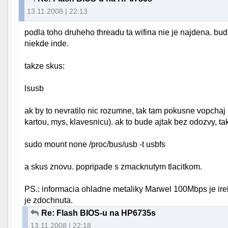
13.11.2008 | 22:13
podla toho druheho threadu ta wifina nie je najdena. bud t
niekde inde.
takze skus:
lsusb
ak by to nevratilo nic rozumne, tak tam pokusne vopchaj 
kartou, mys, klavesnicu). ak to bude ajtak bez odozvy, tak
sudo mount none /proc/bus/usb -t usbfs
a skus znovu. popripade s zmacknutym tlacitkom.
PS.: informacia ohladne metaliky Marwel 100Mbps je irel
je zdochnuta.
Re: Flash BIOS-u na HP6735s
13.11.2008 | 22:18