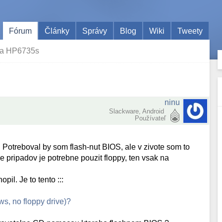
Fórum
Články
Správy
Blog
Wiki
Tweety
na HP6735s
ninu
Slackware, Android
Používateľ
treboval by som flash-nut BIOS, ale v zivote som to
ne pripadov je potrebne pouzit floppy, ten vsak na
l. Je to tento :::
s, no floppy drive)?