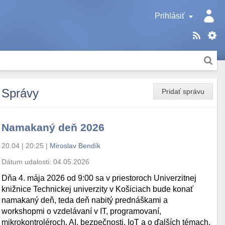
Prihlásiť
Správy
Pridať správu
Namakaný deň 2026
20.04 | 20:25
|
Miroslav Bendík
Dátum udalosti:
04.05.2026
Dňa 4. mája 2026 od 9:00 sa v priestoroch Univerzitnej
knižnice Technickej univerzity v Košiciach bude konať
namakaný deň, teda deň nabitý prednáškami a
workshopmi o vzdelávaní v IT, programovaní,
mikrokontroléroch, AI, bezpečnosti, IoT a o ďalších témach.