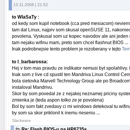
13.11.2008 | 21:52
to WlaSaTy :
od kedy som kupil notebook (cca pred mesiacom) neviem
tam dal Linux, najprv som skusal openSUSE 11, nakoniec 
povolena. Vyskusal som uz kopec navodov ale ani jeden n
tam nejaku wifinu mam, preto som chcel flashnut BIOS ...
Inak podrobnejsie tento problem je rozoberany v tejto
Te
to I_barbarossa:
Hej v tom mas pravdu ze indikator nemusi byt spolahlivy. I
Inak som z live cd spustil ten Mandriva Linux Control Ce
bola sietovka Marvell Technology Group ale po Broadcom 
instaloval Mandrivu.
Skor by som povedal ze z nejakej neznamej priciny syste
zmienka je (teda aspon tolko ze je povolena)
Bol by som fakt zvedavy ci mi windows detekoval tu wifi
by som sa skor priklonil k inemu rieseniu ...
Slackware
Re: Flash BIOS-u na HP6735s