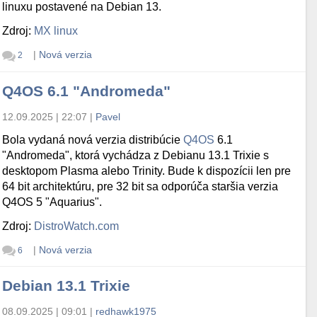
linuxu postavené na Debian 13.
Zdroj:
MX linux
|
Nová verzia
2
Q4OS 6.1 "Andromeda"
12.09.2025 | 22:07
|
Pavel
Bola vydaná nová verzia distribúcie
Q4OS
6.1
"Andromeda", ktorá vychádza z Debianu 13.1 Trixie s
desktopom Plasma alebo Trinity. Bude k dispozícii len pre
64 bit architektúru, pre 32 bit sa odporúča staršia verzia
Q4OS 5 "Aquarius".
Zdroj:
DistroWatch.com
|
Nová verzia
6
Debian 13.1 Trixie
08.09.2025 | 09:01
|
redhawk1975