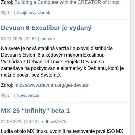
Zdroj:
Building a Computer with the CREATOR of Linux!
|
Zaujímavý článok
8
Devuan 6 Excalibur je vydaný
03.11.2025 | 22:52
|
menom
Na svete je nová stabilná verzia linuxovej distribúcie
Devuan s číslom 6 a kódovým menom Excalibur.
Vychádza z Debian 13 Trixie. Projekt Devuan sa
zameriava na poskytovanie alternatívy k Debianu, ktorú je
možné použiť bez SystemD.
Zdroj:
https://www.devuan.org/get-devuan
|
Nová verzia
2
MX-25 “Infinity” beta 1
22.09.2025 | 08:40
|
redhawk1975
Ludia okolo MX linuxu uvolnili na testovanie prvé ISO MX