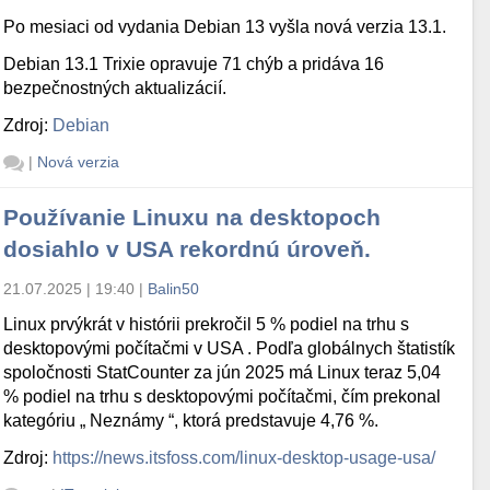
Po mesiaci od vydania Debian 13 vyšla nová verzia 13.1.
Debian 13.1 Trixie opravuje 71 chýb a pridáva 16
bezpečnostných aktualizácií.
Zdroj:
Debian
|
Nová verzia
Používanie Linuxu na desktopoch
dosiahlo v USA rekordnú úroveň.
21.07.2025 | 19:40
|
Balin50
Linux prvýkrát v histórii prekročil 5 % podiel na trhu s
desktopovými počítačmi v USA . Podľa globálnych štatistík
spoločnosti StatCounter za jún 2025 má Linux teraz 5,04
% podiel na trhu s desktopovými počítačmi, čím prekonal
kategóriu „ Neznámy “, ktorá predstavuje 4,76 %.
Zdroj:
https://news.itsfoss.com/linux-desktop-usage-usa/