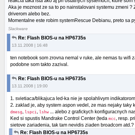
reakcia taka ista ako aj pri ostatnych systemoch, ktore som 
Aka je moznost ze sa to po nainstalovani systemu zmeni ? Za
driverom alebo bez.
Momentalne este robim systemRescue Debianu, preto sa py
Slackware
Re: Flash BIOS-u na HP6735s
13.11.2008 | 16:48
ten notebook som zrovna nemal v ruke, ale nemas tu wifi 
podobne som takto zazival.
Re: Flash BIOS-u na HP6735s
13.11.2008 | 19:00
1. svietiaca/blikajuca led-ka nie je spolahlivym indikatorom, 
2. zaklad je, aby system aspon vedel, ze mas nejaky taky ku
,
,
... alebo z grafickych konfiguracnych nas
dmesg
lspci
lshw
Ked si spustis Mandrake Control Center (teda
, resp. 
mcc
sietove zariadenia, tak tam nevidis ziaden broadcom atd.?
Re: Flash BIOS-u na HP6735s