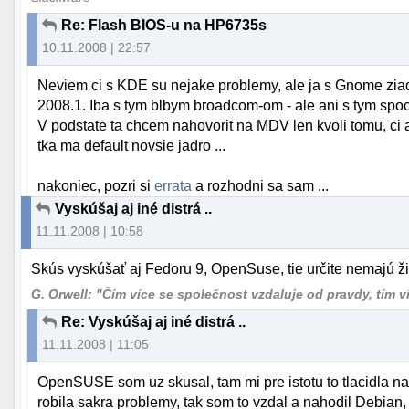
Re: Flash BIOS-u na HP6735s
10.11.2008 | 22:57
Neviem ci s KDE su nejake problemy, ale ja s Gnome zi
2008.1. Iba s tym blbym broadcom-om - ale ani s tym spoc
V podstate ta chcem nahovorit na MDV len kvoli tomu, ci 
tka ma default novsie jadro ...
nakoniec, pozri si
errata
a rozhodni sa sam ...
Vyskúšaj aj iné distrá ..
11.11.2008 | 10:58
Skús vyskúšať aj Fedoru 9, OpenSuse, tie určite nemajú ž
G. Orwell: "Čím více se společnost vzdaluje od pravdy, tím více
Re: Vyskúšaj aj iné distrá ..
11.11.2008 | 11:05
OpenSUSE som uz skusal, tam mi pre istotu to tlacidla n
robila sakra problemy, tak som to vzdal a nahodil Debian, 