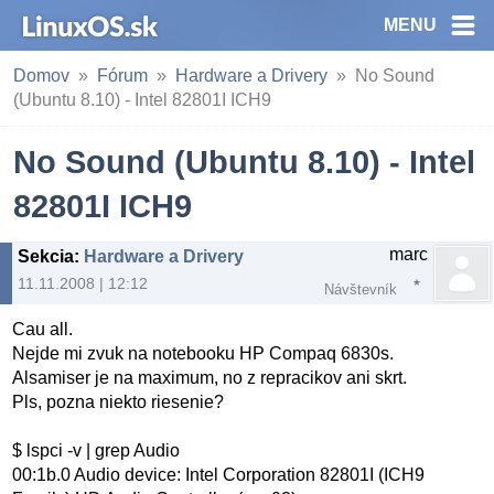
MENU
Domov
Fórum
Hardware a Drivery
No Sound
(Ubuntu 8.10) - Intel 82801I ICH9
No Sound (Ubuntu 8.10) - Intel
82801I ICH9
marc
Sekcia
:
Hardware a Drivery
11.11.2008 | 12:12
Návštevník
Cau all.
Nejde mi zvuk na notebooku HP Compaq 6830s.
Alsamiser je na maximum, no z repracikov ani skrt.
Pls, pozna niekto riesenie?
$ lspci -v | grep Audio
00:1b.0 Audio device: Intel Corporation 82801I (ICH9