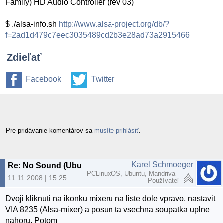
Family) HD Audio Controller (rev 03)
$ ./alsa-info.sh
http://www.alsa-project.org/db/?
f=2ad1d479c7eec3035489cd2b3e28ad73a2915466
Zdieľať
Facebook
Twitter
Pre pridávanie komentárov sa
musíte prihlásiť
.
Karel Schmoeger
Re: No Sound (Ubuntu 8.10) - Intel 82801I ICH9
PCLinuxOS, Ubuntu, Mandriva
11.11.2008 | 15:25
Používateľ
Dvoji kliknuti na ikonku mixeru na liste dole vpravo, nastavit
VIA 8235 (Alsa-mixer) a posun ta vsechna soupatka uplne
nahoru. Potom