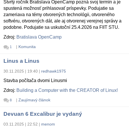
Štvrtý ročník Bratislava OpenCamp pozná svoj termín a je
spustená možnosť prihlasovať príspevky. Podujatie sa
zameriava na témy otvorených technológii, otvoreného
softvéru, otvorených dát, ale aj otvorenej verejnej správy a
podobne. Podujatie sa uskutoční 25.4.2026 na FIIT STU.
Zdroj:
Bratislava OpenCamp
|
Komunita
1
Linus a Linus
30.11.2025 | 19:40
|
redhawk1975
Stavba počítača dvomi Linusmi
Zdroj:
Building a Computer with the CREATOR of Linux!
|
Zaujímavý článok
8
Devuan 6 Excalibur je vydaný
03.11.2025 | 22:52
|
menom