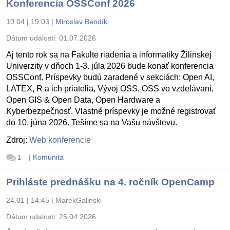
Konferencia OSSConf 2026
10.04 | 19:03
|
Miroslav Bendík
Dátum udalosti:
01.07.2026
Aj tento rok sa na Fakulte riadenia a informatiky Žilinskej
Univerzity v dňoch 1-3. júla 2026 bude konať konferencia
OSSConf. Príspevky budú zaradené v sekciách: Open AI,
LATEX, R a ich priatelia, Vývoj OSS, OSS vo vzdelávaní,
Open GIS & Open Data, Open Hardware a
Kyberbezpečnosť. Vlastné príspevky je možné registrovať
do 10. júna 2026. Tešíme sa na Vašu návštevu.
Zdroj:
Web konferencie
|
Komunita
1
Prihláste prednášku na 4. ročník OpenCamp
24.01 | 14:45
|
MarekGalinski
Dátum udalosti:
25.04.2026