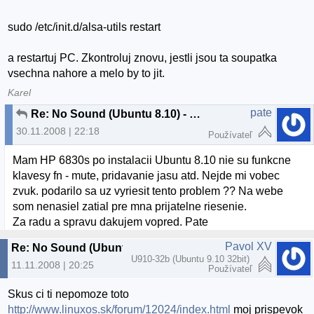
sudo /etc/init.d/alsa-utils restart
a restartuj PC. Zkontroluj znovu, jestli jsou ta soupatka
vsechna nahore a melo by to jit.
Karel
pate
Re: No Sound (Ubuntu 8.10) - Intel 82801I ICH9
30.11.2008 | 22:18
Používateľ
Mam HP 6830s po instalacii Ubuntu 8.10 nie su funkcne
klavesy fn - mute, pridavanie jasu atd. Nejde mi vobec
zvuk. podarilo sa uz vyriesit tento problem ?? Na webe
som nenasiel zatial pre mna prijatelne riesenie.
Za radu a spravu dakujem vopred. Pate
Pavol XV
Re: No Sound (Ubuntu 8.10) - Intel 82801I ICH9
U910-32b (Ubuntu 9.10 32bit)
11.11.2008 | 20:25
Používateľ
Skus ci ti nepomoze toto
http://www.linuxos.sk/forum/12024/index.html
moj prispevok