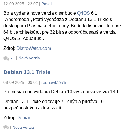
12.09.2025 | 22:07
|
Pavel
Bola vydaná nová verzia distribúcie
Q4OS
6.1
"Andromeda", ktorá vychádza z Debianu 13.1 Trixie s
desktopom Plasma alebo Trinity. Bude k dispozícii len pre
64 bit architektúru, pre 32 bit sa odporúča staršia verzia
Q4OS 5 "Aquarius".
Zdroj:
DistroWatch.com
|
Nová verzia
6
Debian 13.1 Trixie
08.09.2025 | 09:01
|
redhawk1975
Po mesiaci od vydania Debian 13 vyšla nová verzia 13.1.
Debian 13.1 Trixie opravuje 71 chýb a pridáva 16
bezpečnostných aktualizácií.
Zdroj:
Debian
|
Nová verzia