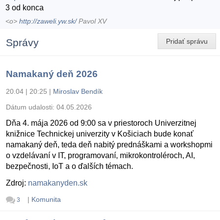
3 od konca
<o>
http://zaweli.yw.sk/
Pavol XV
Správy
Pridať správu
Namakaný deň 2026
20.04 | 20:25
|
Miroslav Bendík
Dátum udalosti:
04.05.2026
Dňa 4. mája 2026 od 9:00 sa v priestoroch Univerzitnej
knižnice Technickej univerzity v Košiciach bude konať
namakaný deň, teda deň nabitý prednáškami a workshopmi
o vzdelávaní v IT, programovaní, mikrokontroléroch, AI,
bezpečnosti, IoT a o ďalších témach.
Zdroj:
namakanyden.sk
|
Komunita
3