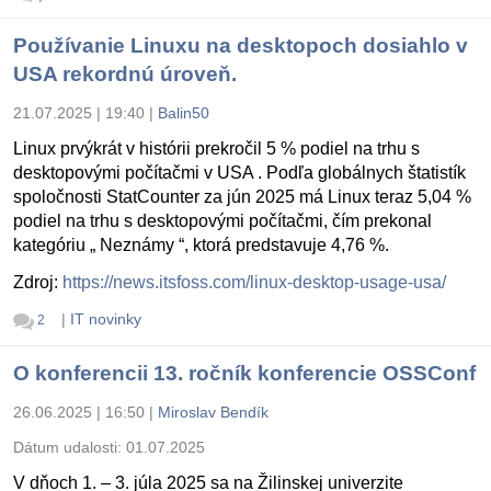
Používanie Linuxu na desktopoch dosiahlo v
USA rekordnú úroveň.
21.07.2025 | 19:40
|
Balin50
Linux prvýkrát v histórii prekročil 5 % podiel na trhu s
desktopovými počítačmi v USA . Podľa globálnych štatistík
spoločnosti StatCounter za jún 2025 má Linux teraz 5,04 %
podiel na trhu s desktopovými počítačmi, čím prekonal
kategóriu „ Neznámy “, ktorá predstavuje 4,76 %.
Zdroj:
https://news.itsfoss.com/linux-desktop-usage-usa/
|
IT novinky
2
O konferencii 13. ročník konferencie OSSConf
26.06.2025 | 16:50
|
Miroslav Bendík
Dátum udalosti:
01.07.2025
V dňoch 1. – 3. júla 2025 sa na Žilinskej univerzite