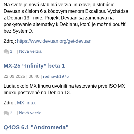
Na svete je nová stabilná verzia linuxovej distribúcie
Devuan s číslom 6 a kódovým menom Excalibur. Vychádza
z Debian 13 Trixie. Projekt Devuan sa zameriava na
poskytovanie alternatívy k Debianu, ktorú je možné použiť
bez SystemD.
Zdroj:
https://www.devuan.org/get-devuan
|
Nová verzia
2
MX-25 “Infinity” beta 1
22.09.2025 | 08:40
|
redhawk1975
Ludia okolo MX linuxu uvolnili na testovanie prvé ISO MX
linuxu postavené na Debian 13.
Zdroj:
MX linux
|
Nová verzia
2
Q4OS 6.1 "Andromeda"