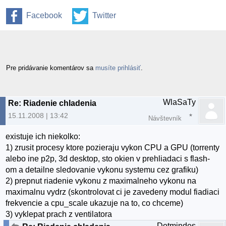
Facebook
Twitter
Pre pridávanie komentárov sa
musíte prihlásiť
.
WlaSaTy
Re: Riadenie chladenia
15.11.2008 | 13:42
Návštevník
existuje ich niekolko:
1) zrusit procesy ktore pozieraju vykon CPU a GPU (torrenty
alebo ine p2p, 3d desktop, sto okien v prehliadaci s flash-
om a detailne sledovanie vykonu systemu cez grafiku)
2) prepnut riadenie vykonu z maximalneho vykonu na
maximalnu vydrz (skontrolovat ci je zavedeny modul fiadiaci
frekvencie a cpu_scale ukazuje na to, co chceme)
3) vyklepat prach z ventilatora
Dotmindes