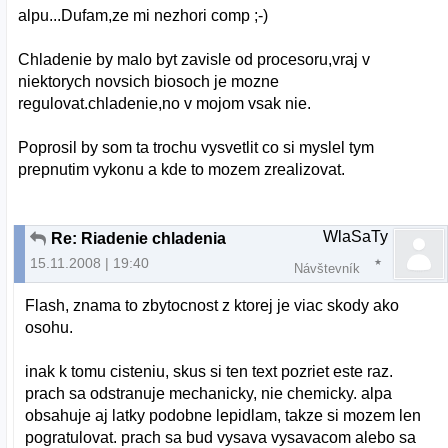
alpu...Dufam,ze mi nezhori comp ;-)
Chladenie by malo byt zavisle od procesoru,vraj v
niektorych novsich biosoch je mozne
regulovat.chladenie,no v mojom vsak nie.
Poprosil by som ta trochu vysvetlit co si myslel tym
prepnutim vykonu a kde to mozem zrealizovat.
WlaSaTy
Re: Riadenie chladenia
15.11.2008 | 19:40
Návštevník
Flash, znama to zbytocnost z ktorej je viac skody ako
osohu.
inak k tomu cisteniu, skus si ten text pozriet este raz.
prach sa odstranuje mechanicky, nie chemicky. alpa
obsahuje aj latky podobne lepidlam, takze si mozem len
pogratulovat. prach sa bud vysava vysavacom alebo sa