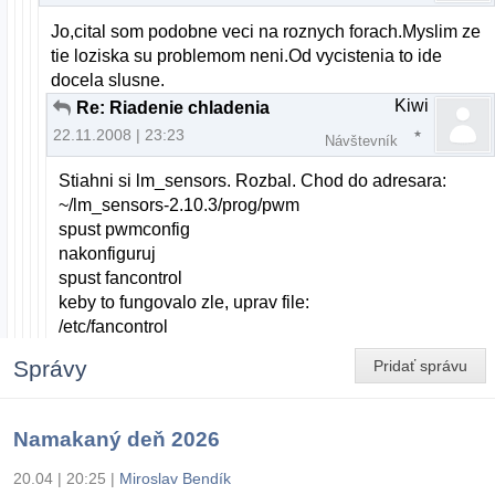
Jo,cital som podobne veci na roznych forach.Myslim ze
tie loziska su problemom neni.Od vycistenia to ide
docela slusne.
Kiwi
Re: Riadenie chladenia
22.11.2008 | 23:23
Návštevník
Stiahni si lm_sensors. Rozbal. Chod do adresara:
~/lm_sensors-2.10.3/prog/pwm
spust pwmconfig
nakonfiguruj
spust fancontrol
keby to fungovalo zle, uprav file:
/etc/fancontrol
Správy
Pridať správu
Namakaný deň 2026
20.04 | 20:25
|
Miroslav Bendík