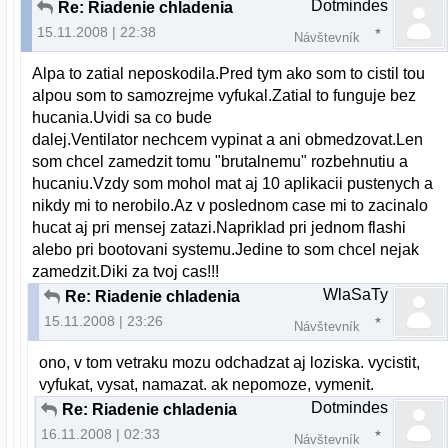
Dotmindes
Re: Riadenie chladenia
15.11.2008 | 22:38
Návštevník
Alpa to zatial neposkodila.Pred tym ako som to cistil tou
alpou som to samozrejme vyfukal.Zatial to funguje bez
hucania.Uvidi sa co bude
dalej.Ventilator nechcem vypinat a ani obmedzovat.Len
som chcel zamedzit tomu "brutalnemu" rozbehnutiu a
hucaniu.Vzdy som mohol mat aj 10 aplikacii pustenych a
nikdy mi to nerobilo.Az v poslednom case mi to zacinalo
hucat aj pri mensej zatazi.Napriklad pri jednom flashi
alebo pri bootovani systemu.Jedine to som chcel nejak
zamedzit.Diki za tvoj cas!!!
WlaSaTy
Re: Riadenie chladenia
15.11.2008 | 23:26
Návštevník
ono, v tom vetraku mozu odchadzat aj loziska. vycistit,
vyfukat, vysat, namazat. ak nepomoze, vymenit.
Dotmindes
Re: Riadenie chladenia
16.11.2008 | 02:33
Návštevník