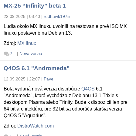
MX-25 “Infinity” beta 1
22.09.2025 | 08:40
|
redhawk1975
Ludia okolo MX linuxu uvolnili na testovanie prvé ISO MX
linuxu postavené na Debian 13.
Zdroj:
MX linux
|
Nová verzia
2
Q4OS 6.1 "Andromeda"
12.09.2025 | 22:07
|
Pavel
Bola vydaná nová verzia distribúcie
Q4OS
6.1
"Andromeda", ktorá vychádza z Debianu 13.1 Trixie s
desktopom Plasma alebo Trinity. Bude k dispozícii len pre
64 bit architektúru, pre 32 bit sa odporúča staršia verzia
Q4OS 5 "Aquarius".
Zdroj:
DistroWatch.com