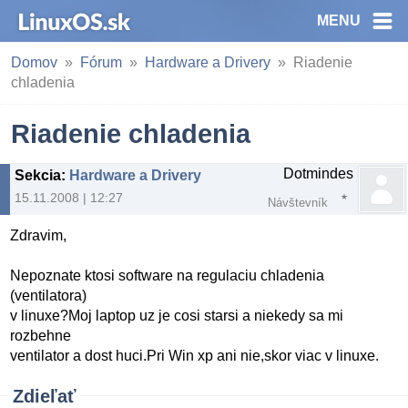
MENU
Domov
Fórum
Hardware a Drivery
Riadenie
chladenia
Riadenie chladenia
Dotmindes
Sekcia
:
Hardware a Drivery
15.11.2008 | 12:27
Návštevník
Zdravim,
Nepoznate ktosi software na regulaciu chladenia
(ventilatora)
v linuxe?Moj laptop uz je cosi starsi a niekedy sa mi
rozbehne
ventilator a dost huci.Pri Win xp ani nie,skor viac v linuxe.
Zdieľať