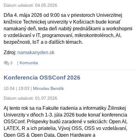
Dátum udalosti:
04.05.2026
Dňa 4. mája 2026 od 9:00 sa v priestoroch Univerzitnej
knižnice Technickej univerzity v Košiciach bude konať
namakaný deň, teda deň nabitý prednáškami a workshopmi
o vzdelávaní v IT, programovaní, mikrokontroléroch, AI,
bezpečnosti, IoT a o ďalších témach.
Zdroj:
namakanyden.sk
|
Komunita
3
Konferencia OSSConf 2026
10.04 | 19:03
|
Miroslav Bendík
Dátum udalosti:
01.07.2026
Aj tento rok sa na Fakulte riadenia a informatiky Žilinskej
Univerzity v dňoch 1-3. júla 2026 bude konať konferencia
OSSConf. Príspevky budú zaradené v sekciách: Open AI,
LATEX, R a ich priatelia, Vývoj OSS, OSS vo vzdelávaní,
Open GIS & Open Data, Open Hardware a