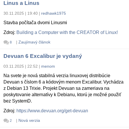
Linus a Linus
30.11.2025 | 19:40
|
redhawk1975
Stavba počítača dvomi Linusmi
Zdroj:
Building a Computer with the CREATOR of Linux!
|
Zaujímavý článok
8
Devuan 6 Excalibur je vydaný
03.11.2025 | 22:52
|
menom
Na svete je nová stabilná verzia linuxovej distribúcie
Devuan s číslom 6 a kódovým menom Excalibur. Vychádza
z Debian 13 Trixie. Projekt Devuan sa zameriava na
poskytovanie alternatívy k Debianu, ktorú je možné použiť
bez SystemD.
Zdroj:
https://www.devuan.org/get-devuan
|
Nová verzia
2