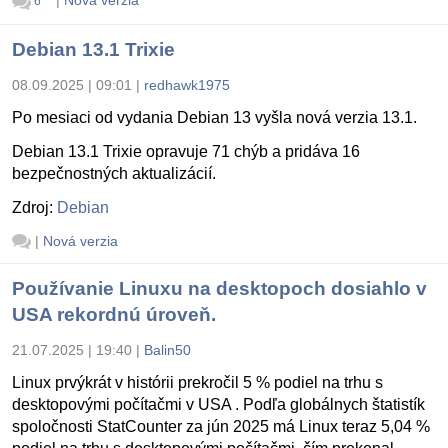
|
Nová verzia
6
Debian 13.1 Trixie
08.09.2025 | 09:01
|
redhawk1975
Po mesiaci od vydania Debian 13 vyšla nová verzia 13.1.
Debian 13.1 Trixie opravuje 71 chýb a pridáva 16
bezpečnostných aktualizácií.
Zdroj:
Debian
|
Nová verzia
Používanie Linuxu na desktopoch dosiahlo v
USA rekordnú úroveň.
21.07.2025 | 19:40
|
Balin50
Linux prvýkrát v histórii prekročil 5 % podiel na trhu s
desktopovými počítačmi v USA . Podľa globálnych štatistík
spoločnosti StatCounter za jún 2025 má Linux teraz 5,04 %