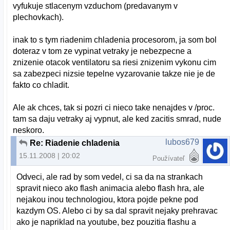
vyfukuje stlacenym vzduchom (predavanym v
plechovkach).
inak to s tym riadenim chladenia procesorom, ja som bol
doteraz v tom ze vypinat vetraky je nebezpecne a
znizenie otacok ventilatoru sa riesi znizenim vykonu cim
sa zabezpeci nizsie tepelne vyzarovanie takze nie je de
fakto co chladit.
Ale ak chces, tak si pozri ci nieco take nenajdes v /proc.
tam sa daju vetraky aj vypnut, ale ked zacitis smrad, nude
neskoro.
lubos679
Re: Riadenie chladenia
15.11.2008 | 20:02
Používateľ
Odveci, ale rad by som vedel, ci sa da na strankach
spravit nieco ako flash animacia alebo flash hra, ale
nejakou inou technologiou, ktora pojde pekne pod
kazdym OS. Alebo ci by sa dal spravit nejaky prehravac
ako je napriklad na youtube, bez pouzitia flashu a