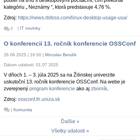
podiel na trhu s desktopovými počítačmi, čím prekonal
kategóriu „ Neznámy “, ktorá predstavuje 4,76 %.
Zdroj:
https://news.itsfoss.com/linux-desktop-usage-usa/
|
IT novinky
2
O konferencii 13. ročník konferencie OSSConf
26.06.2025 | 16:50
|
Miroslav Bendík
Dátum udalosti:
01.07.2025
V dňoch 1. – 3. júla 2025 sa na Žilinskej univerzite
uskutoční 13. ročník konferencie OSSConf. Na webe je
zverejnený
program konferencie
ako aj
zborník
.
Zdroj:
ossconf.fri.uniza.sk
|
Komunita
Ďalšie
Všetky udalosti