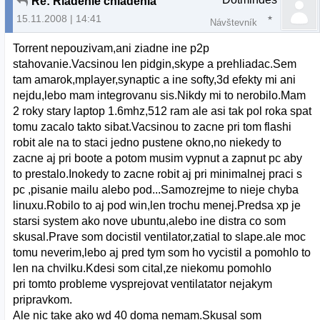
Re: Riadenie chladenia
15.11.2008 | 14:41
Návštevník
Torrent nepouzivam,ani ziadne ine p2p
stahovanie.Vacsinou len pidgin,skype a prehliadac.Sem
tam amarok,mplayer,synaptic a ine softy,3d efekty mi ani
nejdu,lebo mam integrovanu sis.Nikdy mi to nerobilo.Mam
2 roky stary laptop 1.6mhz,512 ram ale asi tak pol roka spat
tomu zacalo takto sibat.Vacsinou to zacne pri tom flashi
robit ale na to staci jedno pustene okno,no niekedy to
zacne aj pri boote a potom musim vypnut a zapnut pc aby
to prestalo.Inokedy to zacne robit aj pri minimalnej praci s
pc ,pisanie mailu alebo pod...Samozrejme to nieje chyba
linuxu.Robilo to aj pod win,len trochu menej.Predsa xp je
starsi system ako nove ubuntu,alebo ine distra co som
skusal.Prave som docistil ventilator,zatial to slape.ale moc
tomu neverim,lebo aj pred tym som ho vycistil a pomohlo to
len na chvilku.Kdesi som cital,ze niekomu pomohlo
pri tomto probleme vysprejovat ventilatator nejakym
pripravkom.
Ale nic take ako wd 40 doma nemam.Skusal som