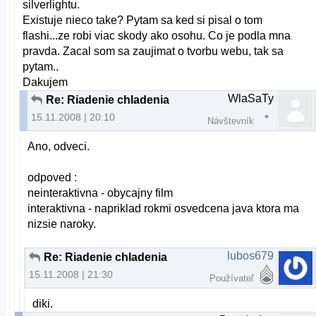
silverlightu.
Existuje nieco take? Pytam sa ked si pisal o tom
flashi...ze robi viac skody ako osohu. Co je podla mna
pravda. Zacal som sa zaujimat o tvorbu webu, tak sa
pytam..
Dakujem
WlaSaTy
Re: Riadenie chladenia
15.11.2008 | 20:10
Návštevník
Ano, odveci.
odpoved :
neinteraktivna - obycajny film
interaktivna - napriklad rokmi osvedcena java ktora ma
nizsie naroky.
lubos679
Re: Riadenie chladenia
15.11.2008 | 21:30
Používateľ
diki.