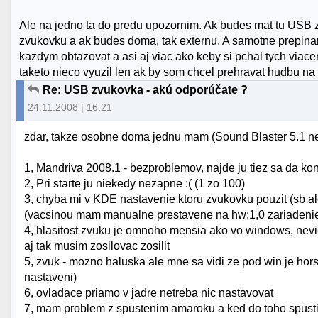
Ale na jedno ta do predu upozornim. Ak budes mat tu USB z
zvukovku a ak budes doma, tak externu. A samotne prepina
kazdym obtazovat a asi aj viac ako keby si pchal tych via
taketo nieco vyuzil len ak by som chcel prehravat hudbu na
Re: USB zvukovka - akú odporúčate ?
24.11.2008 | 16:21
zdar, takze osobne doma jednu mam (Sound Blaster 5.1 nev
1, Mandriva 2008.1 - bezproblemov, najde ju tiez sa da kon
2, Pri starte ju niekedy nezapne :( (1 zo 100)
3, chyba mi v KDE nastavenie ktoru zvukovku pouzit (sb al
(vacsinou mam manualne prestavene na hw:1,0 zariadeni
4, hlasitost zvuku je omnoho mensia ako vo windows, nev
aj tak musim zosilovac zosilit
5, zvuk - mozno haluska ale mne sa vidi ze pod win je hor
nastaveni)
6, ovladace priamo v jadre netreba nic nastavovat
7, mam problem z spustenim amaroku a ked do toho spustim