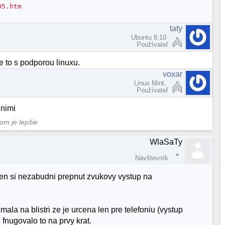
05.htm
taty
Ubuntu 8.10
Používateľ
 to s podporou linuxu.
voxar
Linux Mint,
Používateľ
 nimi
tom je lepšie
WlaSaTy
Návštevník
en si nezabudni prepnut zvukovy vystup na
la na blistri ze je urcena len pre telefoniu (vystup
fnugovalo to na prvy krat.