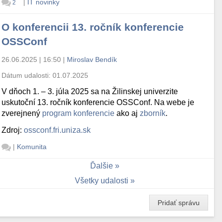
|
IT novinky
2
O konferencii 13. ročník konferencie
OSSConf
26.06.2025 | 16:50
|
Miroslav Bendík
Dátum udalosti:
01.07.2025
V dňoch 1. – 3. júla 2025 sa na Žilinskej univerzite
uskutoční 13. ročník konferencie OSSConf. Na webe je
zverejnený
program konferencie
ako aj
zborník
.
Zdroj:
ossconf.fri.uniza.sk
|
Komunita
Ďalšie
Všetky udalosti
Pridať správu