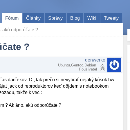
Fórum
Články
Správy
Blog
Wiki
Tweety
 akú odporúčate ?
účate ?
denwerko
Ubuntu,Gentoo,Debian
Používateľ
as darčekov :D , tak prečo si nevybrať nejaký kúsok hw.
pájať jack od reproduktorov keď dôjdem s notebookom
zozadu, takže k veci:
om ? Ak áno, akú odporúčate ?