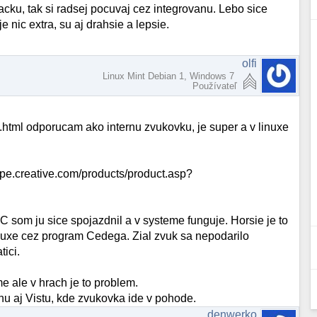
cku, tak si radsej pocuvaj cez integrovanu. Lebo sice
je nic extra, su aj drahsie a lepsie.
olfi
Linux Mint Debian 1, Windows 7
Používateľ
html odporucam ako internu zvukovku, je super a v linuxe
rope.creative.com/products/product.asp?
 som ju sice spojazdnil a v systeme funguje. Horsie je to
linuxe cez program Cedega. Zial zvuk sa nepodarilo
ici.
e ale v hrach je to problem.
u aj Vistu, kde zvukovka ide v pohode.
denwerko