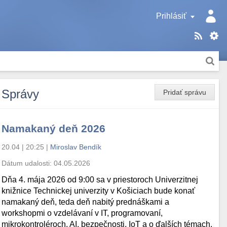
Prihlásiť
Správy
Pridať správu
Namakaný deň 2026
20.04 | 20:25
|
Miroslav Bendík
Dátum udalosti:
04.05.2026
Dňa 4. mája 2026 od 9:00 sa v priestoroch Univerzitnej
knižnice Technickej univerzity v Košiciach bude konať
namakaný deň, teda deň nabitý prednáškami a
workshopmi o vzdelávaní v IT, programovaní,
mikrokontroléroch, AI, bezpečnosti, IoT a o ďalších témach.