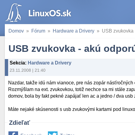
Domov
Fórum
Hardware a Drivery
USB zvukovka -
USB zvukovka - akú odpor
Sekcia
:
Hardware a Drivery
23.11.2008 | 21:40
Nazdar, takže idú nám vianoce, pre nás zopár násťročných č
Rozmýšlam na ext. zvukovkou, totiž nechce sa mi stále za
domov, bola by fakt pekné zapájať len ac a jedno / dva usb 
Máte nejaké skúsenosti s usb zvukovými kartami pod linux
Zdieľať