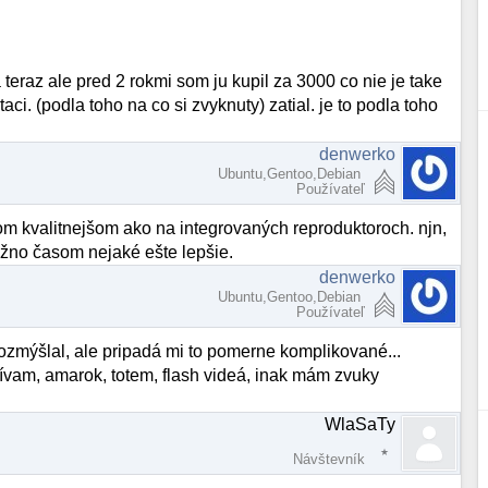
teraz ale pred 2 rokmi som ju kupil za 3000 co nie je take
aci. (podla toho na co si zvyknuty) zatial. je to podla toho
denwerko
Ubuntu,Gentoo,Debian
Používateľ
om kvalitnejšom ako na integrovaných reproduktoroch. njn,
možno časom nejaké ešte lepšie.
denwerko
Ubuntu,Gentoo,Debian
Používateľ
ozmýšlal, ale pripadá mi to pomerne komplikované...
vam, amarok, totem, flash videá, inak mám zvuky
WlaSaTy
Návštevník