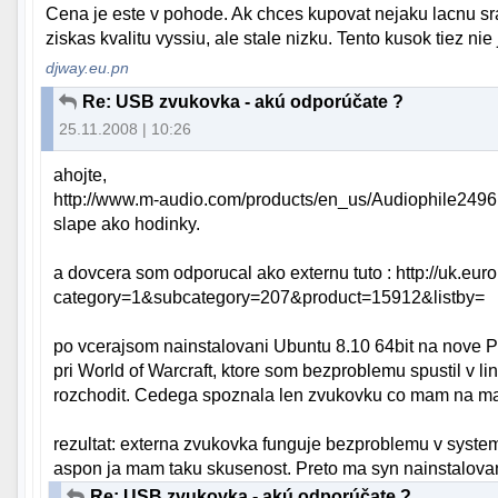
Cena je este v pohode. Ak chces kupovat nejaku lacnu sra
ziskas kvalitu vyssiu, ale stale nizku. Tento kusok tiez nie 
djway.eu.pn
Re: USB zvukovka - akú odporúčate ?
25.11.2008 | 10:26
ahojte,
http://www.m-audio.com/products/en_us/Audiophile2496.
slape ako hodinky.
a dovcera som odporucal ako externu tuto : http://uk.eu
category=1&subcategory=207&product=15912&listby=
po vcerajsom nainstalovani Ubuntu 8.10 64bit na nove PC
pri World of Warcraft, ktore som bezproblemu spustil v 
rozchodit. Cedega spoznala len zvukovku co mam na mat
rezultat: externa zvukovka funguje bezproblemu v system
aspon ja mam taku skusenost. Preto ma syn nainstalovan
Re: USB zvukovka - akú odporúčate ?