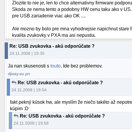
Zlozite to nie je, len to chce alternativny firmware podpor
Skoda ze nema tento a podobny HW cenu taku ako v US.
pre USB zariadenie viac ako OK ....
Ale mozno by bolo pre mna vyhodnejsie napichnut stare 
kvalita zvukovky v PXA ma asi nepustia.
Re: USB zvukovka - akú odporúčate ?
24.11.2008 | 19:35
Ja nan skusenosti s
touto
. Ide bez problemov.
djway.eu.pn
Re: USB zvukovka - akú odporúčate ?
24.11.2008 | 19:54
fakt pekný kúsok hw, ale myslím že niečo takéto až nepotreb
kúpim :D
Re: USB zvukovka - akú odporúčate ?
24.11.2008 | 19:58