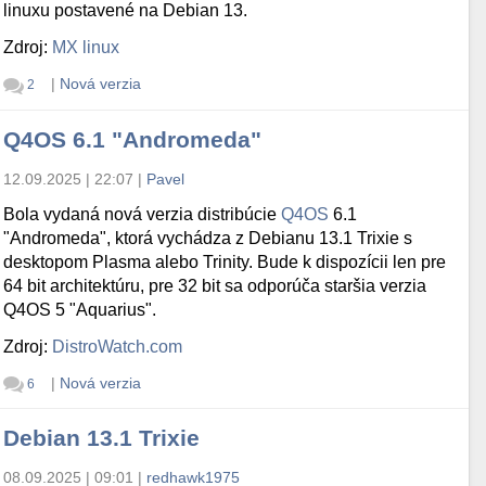
linuxu postavené na Debian 13.
Zdroj:
MX linux
|
Nová verzia
2
Q4OS 6.1 "Andromeda"
12.09.2025 | 22:07
|
Pavel
Bola vydaná nová verzia distribúcie
Q4OS
6.1
"Andromeda", ktorá vychádza z Debianu 13.1 Trixie s
desktopom Plasma alebo Trinity. Bude k dispozícii len pre
64 bit architektúru, pre 32 bit sa odporúča staršia verzia
Q4OS 5 "Aquarius".
Zdroj:
DistroWatch.com
|
Nová verzia
6
Debian 13.1 Trixie
08.09.2025 | 09:01
|
redhawk1975