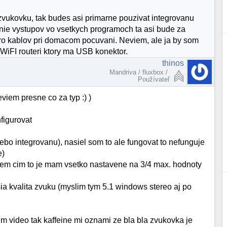
vukovku, tak budes asi primarne pouzivat integrovanu
nie vystupov vo vsetkych programoch ta asi bude za
cero kablov pri domacom pocuvani. Neviem, ale ja by som
 WiFI routeri ktory ma USB konektor.
thinos
Mandriva / fluxbox /
Používateľ
iem presne co za typ :) )
figurovat
ebo integrovanu), nasiel som to ale fungovat to nefunguje
e)
iem cim to je mam vsetko nastavene na 3/4 max. hodnoty
sia kvalita zvuku (myslim tym 5.1 windows stereo aj po
 video tak kaffeine mi oznami ze bla bla zvukovka je