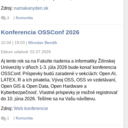
Zdroj:
namakanyden.sk
|
Komunita
3
Konferencia OSSConf 2026
10.04 | 19:03
|
Miroslav Bendík
Dátum udalosti:
01.07.2026
Aj tento rok sa na Fakulte riadenia a informatiky Žilinskej
Univerzity v dňoch 1-3. júla 2026 bude konať konferencia
OSSConf. Príspevky budú zaradené v sekciách: Open AI,
LATEX, R a ich priatelia, Vývoj OSS, OSS vo vzdelávaní,
Open GIS & Open Data, Open Hardware a
Kyberbezpečnosť. Vlastné príspevky je možné registrovať
do 10. júna 2026. Tešíme sa na Vašu návštevu.
Zdroj:
Web konferencie
|
Komunita
1