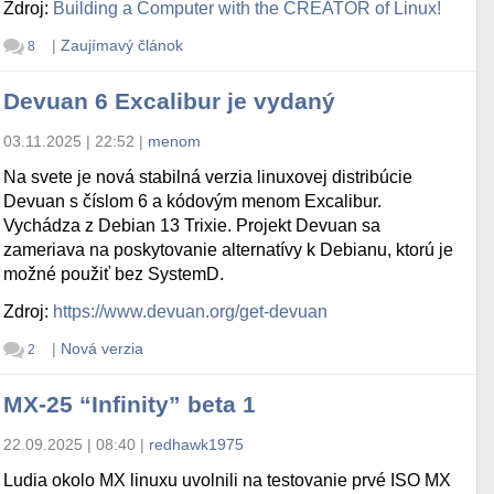
Zdroj:
Building a Computer with the CREATOR of Linux!
|
Zaujímavý článok
8
Devuan 6 Excalibur je vydaný
03.11.2025 | 22:52
|
menom
Na svete je nová stabilná verzia linuxovej distribúcie
Devuan s číslom 6 a kódovým menom Excalibur.
Vychádza z Debian 13 Trixie. Projekt Devuan sa
zameriava na poskytovanie alternatívy k Debianu, ktorú je
možné použiť bez SystemD.
Zdroj:
https://www.devuan.org/get-devuan
|
Nová verzia
2
MX-25 “Infinity” beta 1
22.09.2025 | 08:40
|
redhawk1975
Ludia okolo MX linuxu uvolnili na testovanie prvé ISO MX