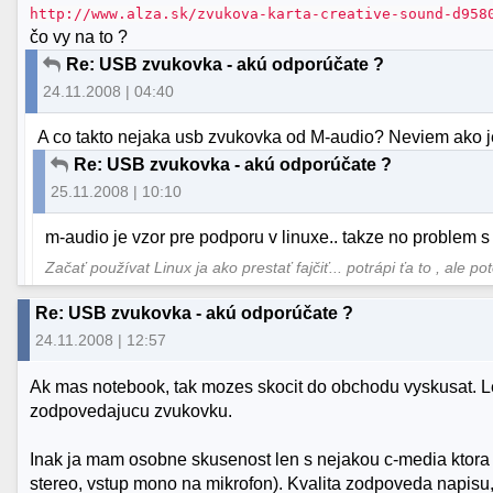
http://www.alza.sk/zvukova-karta-creative-sound-d958
čo vy na to ?
Re: USB zvukovka - akú odporúčate ?
24.11.2008 | 04:40
A co takto nejaka usb zvukovka od M-audio? Neviem ako je
Re: USB zvukovka - akú odporúčate ?
25.11.2008 | 10:10
m-audio je vzor pre podporu v linuxe.. takze no problem s
Začať používat Linux ja ako prestať fajčiť... potrápi ťa to , ale po
Re: USB zvukovka - akú odporúčate ?
24.11.2008 | 12:57
Ak mas notebook, tak mozes skocit do obchodu vyskusat. L
zodpovedajucu zvukovku.
Inak ja mam osobne skusenost len s nejakou c-media ktora ma
stereo, vstup mono na mikrofon). Kvalita zodpoveda napisu, 