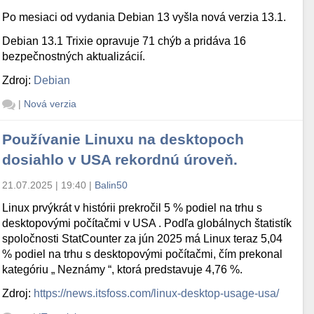
Po mesiaci od vydania Debian 13 vyšla nová verzia 13.1.
Debian 13.1 Trixie opravuje 71 chýb a pridáva 16
bezpečnostných aktualizácií.
Zdroj:
Debian
|
Nová verzia
Používanie Linuxu na desktopoch
dosiahlo v USA rekordnú úroveň.
21.07.2025 | 19:40
|
Balin50
Linux prvýkrát v histórii prekročil 5 % podiel na trhu s
desktopovými počítačmi v USA . Podľa globálnych štatistík
spoločnosti StatCounter za jún 2025 má Linux teraz 5,04
% podiel na trhu s desktopovými počítačmi, čím prekonal
kategóriu „ Neznámy “, ktorá predstavuje 4,76 %.
Zdroj:
https://news.itsfoss.com/linux-desktop-usage-usa/