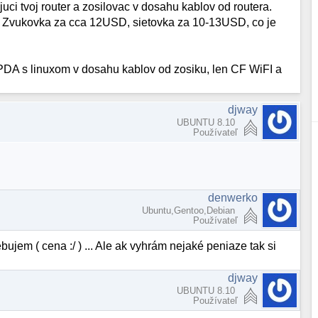
ujuci tvoj router a zosilovac v dosahu kablov od routera.
 Zvukovka za cca 12USD, sietovka za 10-13USD, co je
PDA s linuxom v dosahu kablov od zosiku, len CF WiFI a
djway
UBUNTU 8.10
Používateľ
denwerko
Ubuntu,Gentoo,Debian
Používateľ
ujem ( cena :/ ) ... Ale ak vyhrám nejaké peniaze tak si
djway
UBUNTU 8.10
Používateľ