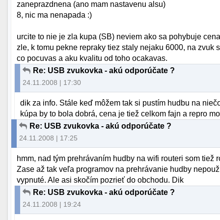
zaneprazdnena (ano mam nastavenu alsu)
8, nic ma nenapada :)
urcite to nie je zla kupa (SB) neviem ako sa pohybuje cena 
zle, k tomu pekne repraky tiez staly nejaku 6000, na zvuk st
co pocuvas a aku kvalitu od toho ocakavas.
Re: USB zvukovka - akú odporúčate ?
24.11.2008 | 17:30
dik za info. Stále keď môžem tak si pustím hudbu na nieč
kúpa by to bola dobrá, cena je tiež celkom fajn a repro 
Re: USB zvukovka - akú odporúčate ?
24.11.2008 | 17:25
hmm, nad tým prehrávaním hudby na wifi routeri som tiež r
Zase až tak veľa programov na prehrávanie hudby nepouží
vypnuté. Ale asi skočím pozrieť do obchodu. Dik
Re: USB zvukovka - akú odporúčate ?
24.11.2008 | 19:24