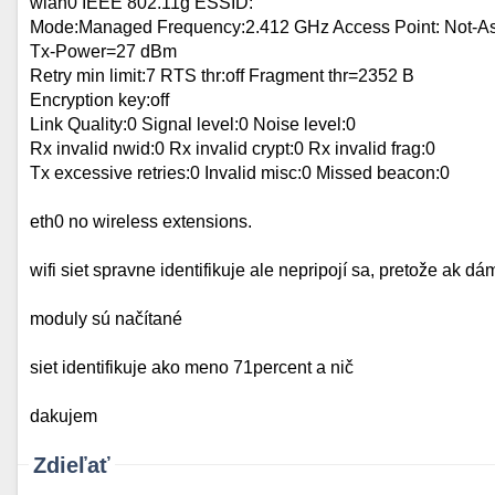
wlan0 IEEE 802.11g ESSID:""
Mode:Managed Frequency:2.412 GHz Access Point: Not-As
Tx-Power=27 dBm
Retry min limit:7 RTS thr:off Fragment thr=2352 B
Encryption key:off
Link Quality:0 Signal level:0 Noise level:0
Rx invalid nwid:0 Rx invalid crypt:0 Rx invalid frag:0
Tx excessive retries:0 Invalid misc:0 Missed beacon:0
eth0 no wireless extensions.
wifi siet spravne identifikuje ale nepripojí sa, pretože ak dám
moduly sú načítané
siet identifikuje ako meno 71percent a nič
dakujem
Zdieľať