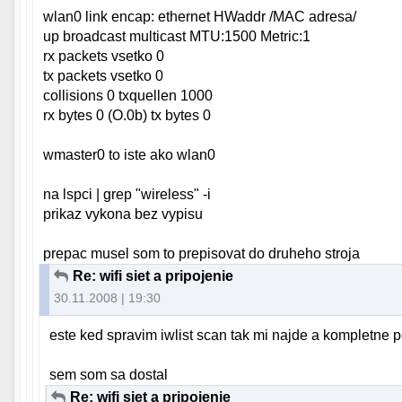
wlan0 link encap: ethernet HWaddr /MAC adresa/
up broadcast multicast MTU:1500 Metric:1
rx packets vsetko 0
tx packets vsetko 0
collisions 0 txquellen 1000
rx bytes 0 (O.0b) tx bytes 0
wmaster0 to iste ako wlan0
na lspci | grep "wireless" -i
prikaz vykona bez vypisu
prepac musel som to prepisovat do druheho stroja
Re: wifi siet a pripojenie
30.11.2008 | 19:30
este ked spravim iwlist scan tak mi najde a kompletne p
sem som sa dostal
Re: wifi siet a pripojenie