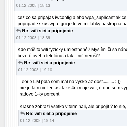
01.12.2008 | 18:13
cez co sa pripajas iwconfig alebo wpa_suplicant ak ce
popripade skus wpa_gui je to velmi lahky nastroj na n
Re: wifi siet a pripojenie
01.12.2008 | 18:39
Kde máš to wifi fyzicky umiestnené? Myslím, či sa ná
bezdrôtového telefónu a tak... nič neruší?
Re: wifi siet a pripojenie
01.12.2008 | 19:10
Teorie EM pola som mal na vyske az dost.......... :-))
nie je tam nic len asi take 4m moje wifi, druhe som v
radovo 1-ky percent
Krasne zobrazi vsetko v terminali, ale pripojit ? to ni
Re: wifi siet a pripojenie
01.12.2008 | 19:14