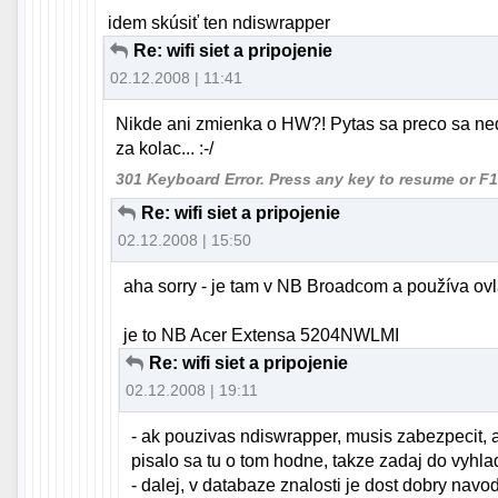
idem skúsiť ten ndiswrapper
Re: wifi siet a pripojenie
02.12.2008 | 11:41
Nikde ani zmienka o HW?! Pytas sa preco sa neda
za kolac... :-/
301 Keyboard Error.
Press any key to resume or F1 
Re: wifi siet a pripojenie
02.12.2008 | 15:50
aha sorry - je tam v NB Broadcom a používa ov
je to NB Acer Extensa 5204NWLMI
Re: wifi siet a pripojenie
02.12.2008 | 19:11
- ak pouzivas ndiswrapper, musis zabezpecit, a
pisalo sa tu o tom hodne, takze zadaj do vyhla
- dalej, v databaze znalosti je dost dobry nav