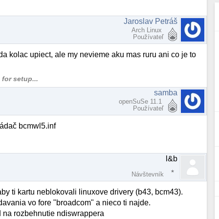
Jaroslav Petráš
Arch Linux
Používateľ
 kolac upiect, ale my nevieme aku mas ruru ani co je to
for setup...
samba
openSuSe 11.1
Používateľ
ládač bcmwl5.inf
l&b
Návštevník
by ti kartu neblokovali linuxove drivery (b43, bcm43).
davania vo fore "broadcom" a nieco ti najde.
od na rozbehnutie ndiswrappera