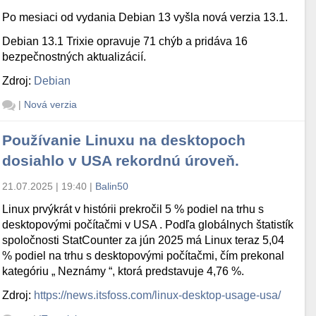
Po mesiaci od vydania Debian 13 vyšla nová verzia 13.1.
Debian 13.1 Trixie opravuje 71 chýb a pridáva 16
bezpečnostných aktualizácií.
Zdroj:
Debian
|
Nová verzia
Používanie Linuxu na desktopoch
dosiahlo v USA rekordnú úroveň.
21.07.2025 | 19:40
|
Balin50
Linux prvýkrát v histórii prekročil 5 % podiel na trhu s
desktopovými počítačmi v USA . Podľa globálnych štatistík
spoločnosti StatCounter za jún 2025 má Linux teraz 5,04
% podiel na trhu s desktopovými počítačmi, čím prekonal
kategóriu „ Neznámy “, ktorá predstavuje 4,76 %.
Zdroj:
https://news.itsfoss.com/linux-desktop-usage-usa/