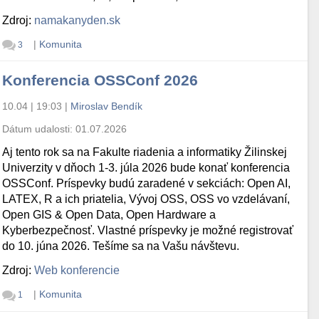
Zdroj:
namakanyden.sk
|
Komunita
3
Konferencia OSSConf 2026
10.04 | 19:03
|
Miroslav Bendík
Dátum udalosti:
01.07.2026
Aj tento rok sa na Fakulte riadenia a informatiky Žilinskej
Univerzity v dňoch 1-3. júla 2026 bude konať konferencia
OSSConf. Príspevky budú zaradené v sekciách: Open AI,
LATEX, R a ich priatelia, Vývoj OSS, OSS vo vzdelávaní,
Open GIS & Open Data, Open Hardware a
Kyberbezpečnosť. Vlastné príspevky je možné registrovať
do 10. júna 2026. Tešíme sa na Vašu návštevu.
Zdroj:
Web konferencie
|
Komunita
1