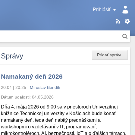
Prihlásiť
Správy
Pridať správu
Namakaný deň 2026
20.04 | 20:25
|
Miroslav Bendík
Dátum udalosti:
04.05.2026
Dňa 4. mája 2026 od 9:00 sa v priestoroch Univerzitnej
knižnice Technickej univerzity v Košiciach bude konať
namakaný deň, teda deň nabitý prednáškami a
workshopmi o vzdelávaní v IT, programovaní,
mikrokontroléroch, AI, bezpečnosti, IoT a o ďalších témach.