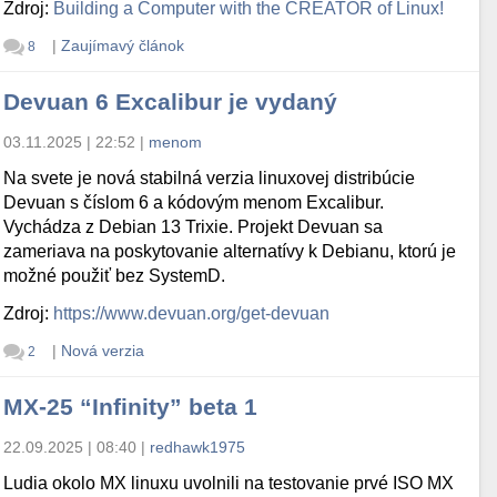
Zdroj:
Building a Computer with the CREATOR of Linux!
|
Zaujímavý článok
8
Devuan 6 Excalibur je vydaný
03.11.2025 | 22:52
|
menom
Na svete je nová stabilná verzia linuxovej distribúcie
Devuan s číslom 6 a kódovým menom Excalibur.
Vychádza z Debian 13 Trixie. Projekt Devuan sa
zameriava na poskytovanie alternatívy k Debianu, ktorú je
možné použiť bez SystemD.
Zdroj:
https://www.devuan.org/get-devuan
|
Nová verzia
2
MX-25 “Infinity” beta 1
22.09.2025 | 08:40
|
redhawk1975
Ludia okolo MX linuxu uvolnili na testovanie prvé ISO MX