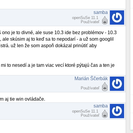
samba
openSuSe 11.1
Používateľ
eš ono je to divné, ale suse 10.3 ide bez problémov - 10.3
 ale skúsim aj to keď sa to nepodarí - a už som googlil
istrá. už len že som aspoň dokázal prinútiť aby
i to nesedí a je tam viac vecí ktoré pýtajú čas a ten je
Marián Ščerbák
Používateľ
m aj tie win ovládače.
samba
openSuSe 11.1
Používateľ