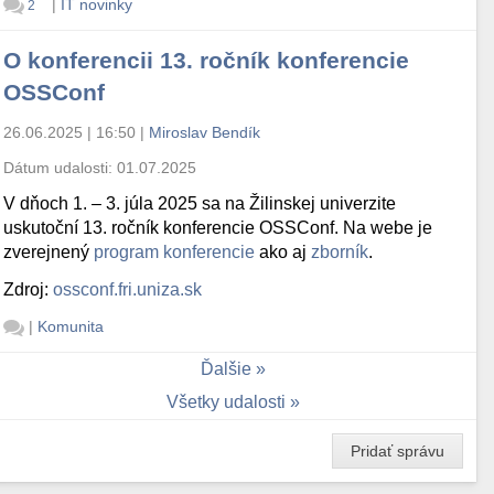
|
IT novinky
2
O konferencii 13. ročník konferencie
OSSConf
26.06.2025 | 16:50
|
Miroslav Bendík
Dátum udalosti:
01.07.2025
V dňoch 1. – 3. júla 2025 sa na Žilinskej univerzite
uskutoční 13. ročník konferencie OSSConf. Na webe je
zverejnený
program konferencie
ako aj
zborník
.
Zdroj:
ossconf.fri.uniza.sk
|
Komunita
Ďalšie
Všetky udalosti
Pridať správu