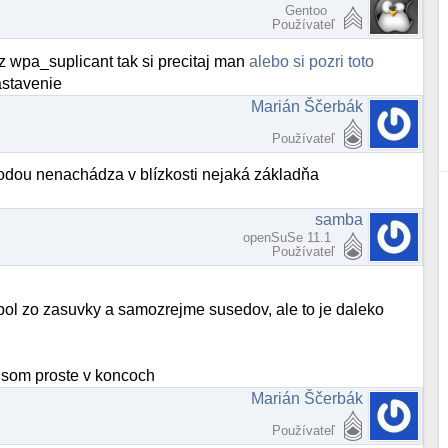
Gentoo
Používateľ
z wpa_suplicant tak si precitaj man
alebo si pozri toto
astavenie
Marián Ščerbák
Používateľ
hodou nenachádza v blízkosti nejaká základňa
samba
openSuSe 11.1
Používateľ
ypol zo zasuvky a samozrejme susedov, ale to je daleko
e, som proste v koncoch
Marián Ščerbák
Používateľ