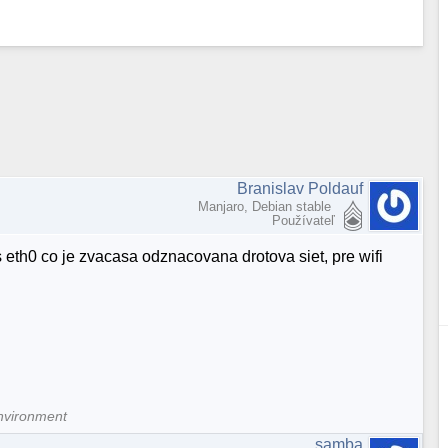
Branislav Poldauf
Manjaro, Debian stable
Používateľ
eth0 co je zvacasa odznacovana drotova siet, pre wifi
nvironment
samba