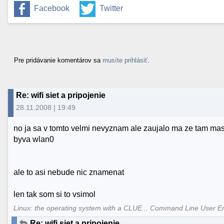
Facebook
Twitter
Pre pridávanie komentárov sa
musíte prihlásiť
.
Re: wifi siet a pripojenie
28.11.2008 | 19:49
no ja sa v tomto velmi nevyznam ale zaujalo ma ze tam mas 
byva wlan0
ale to asi nebude nic znamenat
len tak som si to vsimol
Linux: the operating system with a CLUE... Command Line User E
Re: wifi siet a pripojenie