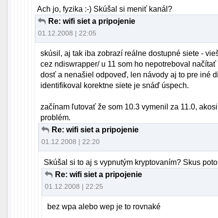
Ach jo, fyzika :-) Skúšal si meniť kanál?
Re: wifi siet a pripojenie
01.12.2008 | 22:05
skúsil, aj tak iba zobrazí reálne dostupné siete - vi
cez ndiswrapper/ u 11 som ho nepotreboval načítať ,
dosť a nenašiel odpoveď, len návody aj to pre iné d
identifikoval korektne siete je snáď úspech.
začínam ľutovať že som 10.3 vymenil za 11.0, akosi m
problém.
Re: wifi siet a pripojenie
01.12.2008 | 22:20
Skúšal si to aj s vypnutým kryptovaním? Skus poto
Re: wifi siet a pripojenie
01.12.2008 | 22:25
bez wpa alebo wep je to rovnaké