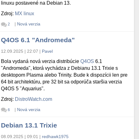
linuxu postavené na Debian 13.
Zdroj:
MX linux
|
Nová verzia
2
Q4OS 6.1 "Andromeda"
12.09.2025 | 22:07
|
Pavel
Bola vydaná nová verzia distribúcie
Q4OS
6.1
"Andromeda", ktorá vychádza z Debianu 13.1 Trixie s
desktopom Plasma alebo Trinity. Bude k dispozícii len pre
64 bit architektúru, pre 32 bit sa odporúča staršia verzia
Q4OS 5 "Aquarius".
Zdroj:
DistroWatch.com
|
Nová verzia
6
Debian 13.1 Trixie
08.09.2025 | 09:01
|
redhawk1975