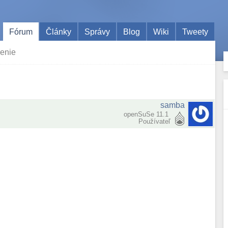
Fórum
Články
Správy
Blog
Wiki
Tweety
jenie
samba
openSuSe 11.1
Používateľ