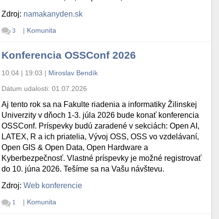
Zdroj:
namakanyden.sk
|
Komunita
3
Konferencia OSSConf 2026
10.04 | 19:03
|
Miroslav Bendík
Dátum udalosti:
01.07.2026
Aj tento rok sa na Fakulte riadenia a informatiky Žilinskej
Univerzity v dňoch 1-3. júla 2026 bude konať konferencia
OSSConf. Príspevky budú zaradené v sekciách: Open AI,
LATEX, R a ich priatelia, Vývoj OSS, OSS vo vzdelávaní,
Open GIS & Open Data, Open Hardware a
Kyberbezpečnosť. Vlastné príspevky je možné registrovať
do 10. júna 2026. Tešíme sa na Vašu návštevu.
Zdroj:
Web konferencie
|
Komunita
1