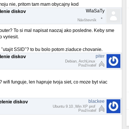
 moju nie, pritom tam mam obycajny kod
WlaSaTy
elenie diskov
Návštevník
i router? To si mal napisat naozaj ako posledne. Keby sme
 vyriesit.
e "utajit SSID"? to bu bolo potom ziaduce chovanie.
piter
elenie diskov
Debian, ArchLinux
Používateľ
? wifi funguje, len hapruje tvoja siet, co moze byt viac
blackee
delenie diskov
Ubuntu 9.10.,Win XP prof
Používateľ