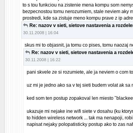
to s tou funkciou na zistenie mena kompu som nemysl
bezpecnostou tomu nerozumiem, stale neviem aky ma 
prostredi, kde sa zistuje meno kompu prave z ip adre
Re: nazov v sieti, sietove nastavenia a rozdel
30.11.2008 | 16:04
skus mi to objasnit, ja tomu co pises, tomu naozaj
Re: nazov v sieti, sietove nastavenia a rozde
30.11.2008 | 16:22
pani skvele ze si rozumiete, ale ja neviem o com to
uz mi je jedno ako sa v tej sieti budem volat ak sa
ked som ten postup zopakoval len miesto "blackee
ukazuje mi nejake ine wifi siete v dosahu (ku kto
to hidden wireless network ... tak ma nenapoji, robi 
napisat nejaky polopatisticky postup ako to zas nah