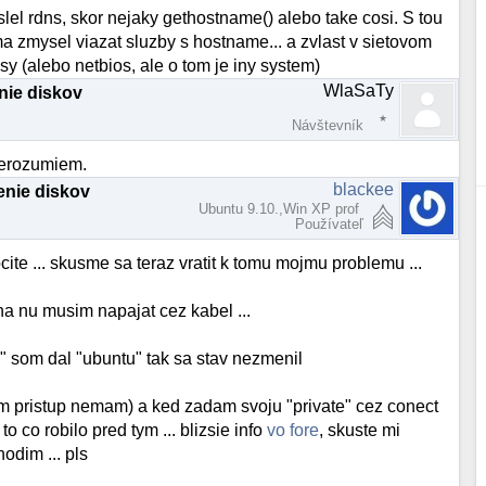
el rdns, skor nejaky gethostname() alebo take cosi. S tou
zmysel viazat sluzby s hostname... a zvlast v sietovom
sy (alebo netbios, ale o tom je iny system)
WlaSaTy
enie diskov
Návštevník
 nerozumiem.
blackee
lenie diskov
Ubuntu 9.10.,Win XP prof
Používateľ
cite ... skusme sa teraz vratit k tomu mojmu problemu ...
 na nu musim napajat cez kabel ...
" som dal "ubuntu" tak sa stav nezmenil
rym pristup nemam) a ked zadam svoju "private" cez conect
to co robilo pred tym ... blizsie info
vo fore
, skuste mi
odim ... pls