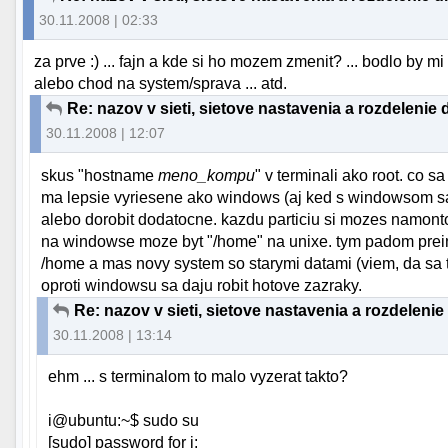
30.11.2008 | 02:33
za prve :) ... fajn a kde si ho mozem zmenit? ... bodlo by mi 
alebo chod na system/sprava ... atd.
Re: nazov v sieti, sietove nastavenia a rozdelenie 
30.11.2008 | 12:07
skus "hostname
meno_kompu
" v terminali ako root. co s
ma lepsie vyriesene ako windows (aj ked s windowsom sa daj
alebo dorobit dodatocne. kazdu particiu si mozes namontov
na windowse moze byt "/home" na unixe. tym padom preins
/home a mas novy system so starymi datami (viem, da sa to
oproti windowsu sa daju robit hotove zazraky.
Re: nazov v sieti, sietove nastavenia a rozdelenie
30.11.2008 | 13:14
ehm ... s terminalom to malo vyzerat takto?
i@ubuntu:~$ sudo su
[sudo] password for i: