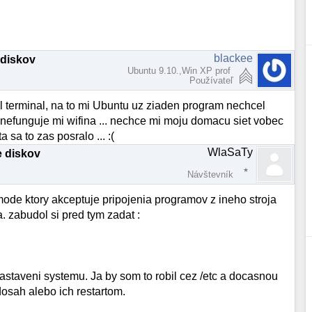
blackee
 diskov
Ubuntu 9.10.,Win XP prof
Používateľ
l terminal, na to mi Ubuntu uz ziaden program nechcel
l nefunguje mi wifina ... nechce mi moju domacu siet vobec
a sa to zas posralo ... :(
WlaSaTy
e diskov
Návštevník
mode ktory akceptuje pripojenia programov z ineho stroja
. zabudol si pred tym zadat :
nastaveni systemu. Ja by som to robil cez /etc a docasnou
dosah alebo ich restartom.