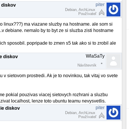
piter
e diskov
Debian, ArchLinux
Používateľ
bo linux???) ma viazane sluzby na hostname. ale som si
.v debiane. nemalo by to byt ze si sluzba zisti hostname
ch sposobil. popripade to zmen s5 tak ako si to zrobil ale
WlaSaTy
ie diskov
Návštevník
 sietovom prostredi. Ak je to novinkou, tak vitaj vo svete
me pokial pouzivas viacej sietovych rozhrani a sluzbu
ivat localhost, lenze toto ubuntu teamu nevysvetlis.
piter
nie diskov
Debian, ArchLinux
Používateľ