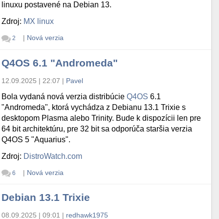
linuxu postavené na Debian 13.
Zdroj:
MX linux
|
Nová verzia
2
Q4OS 6.1 "Andromeda"
12.09.2025 | 22:07
|
Pavel
Bola vydaná nová verzia distribúcie
Q4OS
6.1
"Andromeda", ktorá vychádza z Debianu 13.1 Trixie s
desktopom Plasma alebo Trinity. Bude k dispozícii len pre
64 bit architektúru, pre 32 bit sa odporúča staršia verzia
Q4OS 5 "Aquarius".
Zdroj:
DistroWatch.com
|
Nová verzia
6
Debian 13.1 Trixie
08.09.2025 | 09:01
|
redhawk1975