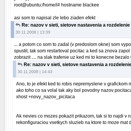
root@ubuntu:/home/i# hostname blackee
asi som to napisal zle lebo ziaden efekt
Re: nazov v sieti, sietove nastavenia a rozdelenie
30.11.2008 | 13:39
... a potom co som to zadal (v predoslom okne) som vypo
spustit, tak som restartoval pocitac a ked sa znova zapo
zobrazit .... na slak trafenie uz ked mi to konecne bezalo t
Re: nazov v sieti, sietove nastavenia a rozdeleni
30.11.2008 | 14:43
Ano, to je efekt ked to robis nepremyslene v grafickom 
ako toho co sa volal tak aky bol povodny nazov pocitaca
xhost +novy_nazov_picitaca
Ak nevies co mozes pokazit prikazom, tak si to najdi v 
rekonfiguraciou vsetkych sluzieb na ktore to moze mat 