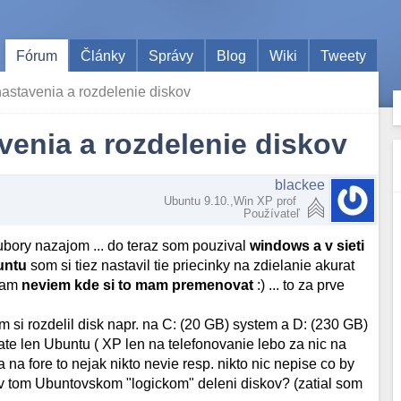
Fórum
Články
Správy
Blog
Wiki
Tweety
 nastavenia a rozdelenie diskov
avenia a rozdelenie diskov
blackee
Ubuntu 9.10.,Win XP prof
Používateľ
ubory nazajom ... do teraz som pouzival
windows a v sieti
untu
som si tiez nastavil tie priecinky na zdielanie akurat
adam
neviem kde si to mam premenovat
:) ... to za prve
 si rozdelil disk napr. na C: (20 GB) system a D: (230 GB)
ate len Ubuntu ( XP len na telefonovanie lebo za nic na
 na fore to nejak nikto nevie resp. nikto nic nepise co by
a v tom Ubuntovskom "logickom" deleni diskov? (zatial som