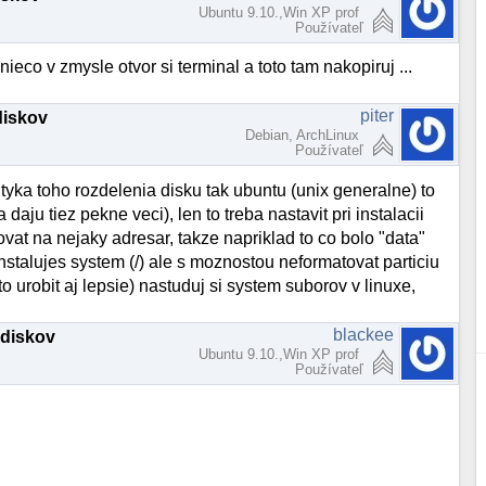
Ubuntu 9.10.,Win XP prof
Používateľ
nieco v zmysle otvor si terminal a toto tam nakopiruj ...
piter
diskov
Debian, ArchLinux
Používateľ
a tyka toho rozdelenia disku tak ubuntu (unix generalne) to
u tiez pekne veci), len to treba nastavit pri instalacii
at na nejaky adresar, takze napriklad to co bolo "data"
talujes system (/) ale s moznostou neformatovat particiu
 urobit aj lepsie) nastuduj si system suborov v linuxe,
blackee
 diskov
Ubuntu 9.10.,Win XP prof
Používateľ