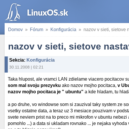
Domov
Fórum
Konfigurácia
nazov v sieti, sietove
nazov v sieti, sietove nast
Sekcia
:
Konfigurácia
30.11.2008 | 02:21
Taka hlupost, ale vramci LAN zdielame viacero pocitacov s
som mal svoju prezyvku
ako nazov mojho pocitaca,
v Ub
nazov mojho pocitaca je " ubuntu"
a kde hladam, tu hl
a po druhe, vo windowse som si zauzival taky system ze som
vsetky ostatne data, a teraz uz 3 mesiace pouzivam v podst
svete neviem prist na to preco mi mikrofon v ubuntu nebezi a
pomohlo ...) a data si ukladam rovnako ... je nejaka vyhod