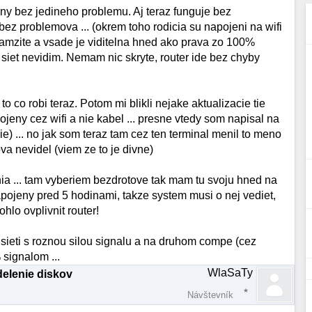
ny bez jedineho problemu. Aj teraz funguje bez
ez problemova ... (okrem toho rodicia su napojeni na wifi
amzite a vsade je viditelna hned ako prava zo 100%
 siet nevidim. Nemam nic skryte, router ide bez chyby
to co robi teraz. Potom mi blikli nejake aktualizacie tie
jeny cez wifi a nie kabel ... presne vtedy som napisal na
e) ... no jak som teraz tam cez ten terminal menil to meno
ova nevidel (viem ze to je divne)
ia ... tam vyberiem bezdrotove tak mam tu svoju hned na
ojeny pred 5 hodinami, takze system musi o nej vediet,
lo ovplivnit router!
 sieti s roznou silou signalu a na druhom compe (cez
 signalom ...
WlaSaTy
delenie diskov
Návštevník