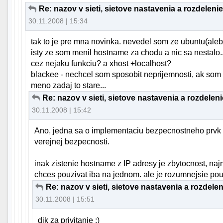
Re: nazov v sieti, sietove nastavenia a rozdeleni
30.11.2008 | 15:34
tak to je pre mna novinka. nevedel som ze ubuntu(ale
isty ze som menil hostname za chodu a nic sa nestalo..
cez nejaku funkciu? a xhost +localhost?
blackee - nechcel som sposobit neprijemnosti, ak som i
meno zadaj to stare...
Re: nazov v sieti, sietove nastavenia a rozdelen
30.11.2008 | 15:42
Ano, jedna sa o implementaciu bezpecnostneho prvk u v
verejnej bezpecnosti.
inak zistenie hostname z IP adresy je zbytocnost, naj
chces pouzivat iba na jednom. ale je rozumnejsie pouz
Re: nazov v sieti, sietove nastavenia a rozdele
30.11.2008 | 15:51
dik za privitanie :)