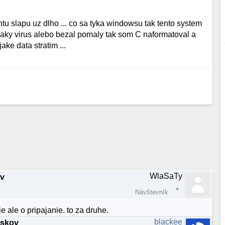
tu slapu uz dlho ... co sa tyka windowsu tak tento system
aky virus alebo bezal pomaly tak som C naformatoval a
ke data stratim ...
WlaSaTy
ov
Návštevník
e ale o pripajanie. to za druhe.
blackee
iskov