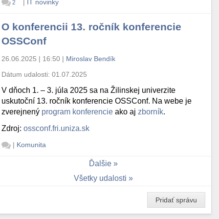
|
IT novinky
2
O konferencii 13. ročník konferencie
OSSConf
26.06.2025 | 16:50
|
Miroslav Bendík
Dátum udalosti:
01.07.2025
V dňoch 1. – 3. júla 2025 sa na Žilinskej univerzite
uskutoční 13. ročník konferencie OSSConf. Na webe je
zverejnený
program konferencie
ako aj
zborník
.
Zdroj:
ossconf.fri.uniza.sk
|
Komunita
Ďalšie
Všetky udalosti
Pridať správu