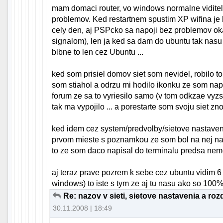
mam domaci router, vo windows normalne viditel
problemov. Ked restartnem spustim XP wifina je b
cely den, aj PSPcko sa napoji bez problemov ok
signalom), len ja ked sa dam do ubuntu tak nasu
blbne to len cez Ubuntu ...
ked som prisiel domov siet som nevidel, robilo to 
som stiahol a odrzu mi hodilo ikonku ze som napo
forum ze sa to vyriesilo samo (v tom odkzae vyzsi
tak ma vypojilo ... a porestarte som svoju siet zn
ked idem cez system/predvolby/sietove nastaven
prvom mieste s poznamkou ze som bol na nej nap
to ze som daco napisal do terminalu predsa nemoh
aj teraz prave pozrem k sebe cez ubuntu vidim 6
windows) to iste s tym ze aj tu nasu ako so 100%
Re: nazov v sieti, sietove nastavenia a roz
30.11.2008 | 18:49