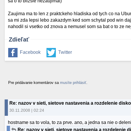
sa o to blizsie nezaujimal)
Zaujima ma to len z praktckeho hladiska od tych co na Ubun
sa mi zda lepsi lebo zakazdym ked som schytal pod win daj
nahodil si vsetko od znova a nemusel som sa bat o to ze neja
Zdieľať
Facebook
Twitter
Pre pridávanie komentárov sa
musíte prihlásiť
.
Re: nazov v sieti, sietove nastavenia a rozdelenie disk
30.11.2008 | 02:24
hostname sa to vola, to za prve. ano, a jedna sa nie o deleni
Re: nazov v sieti, sietove nastavenia a rozdelenie d