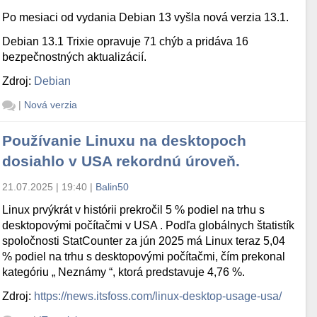
Po mesiaci od vydania Debian 13 vyšla nová verzia 13.1.
Debian 13.1 Trixie opravuje 71 chýb a pridáva 16
bezpečnostných aktualizácií.
Zdroj:
Debian
|
Nová verzia
Používanie Linuxu na desktopoch
dosiahlo v USA rekordnú úroveň.
21.07.2025 | 19:40
|
Balin50
Linux prvýkrát v histórii prekročil 5 % podiel na trhu s
desktopovými počítačmi v USA . Podľa globálnych štatistík
spoločnosti StatCounter za jún 2025 má Linux teraz 5,04
% podiel na trhu s desktopovými počítačmi, čím prekonal
kategóriu „ Neznámy “, ktorá predstavuje 4,76 %.
Zdroj:
https://news.itsfoss.com/linux-desktop-usage-usa/